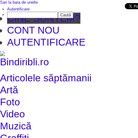
Sari la bara de unelte
Da mai departe
Autentificare
Caută
CINE SUNTEM?
CONT NOU
AUTENTIFICARE
Articolele săptămanii
Artă
Foto
Video
Muzică
Graffiti