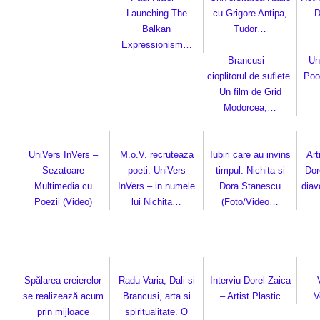
Launching The
cu Grigore Antipa,
D
Balkan
Tudor…
Expressionism…
Brancusi –
Un
cioplitorul de suflete.
Pool
Un film de Grid
Modorcea,…
UniVers InVers –
M.o.V. recruteaza
Iubiri care au invins
Art
Sezatoare
poeti: UniVers
timpul. Nichita si
Dor
Multimedia cu
InVers – in numele
Dora Stanescu
diav
Poezii (Video)
lui Nichita…
(Foto/Video…
Spălarea creierelor
Radu Varia, Dali si
Interviu Dorel Zaica
se realizează acum
Brancusi, arta si
– Artist Plastic
V
prin mijloace
spiritualitate. O