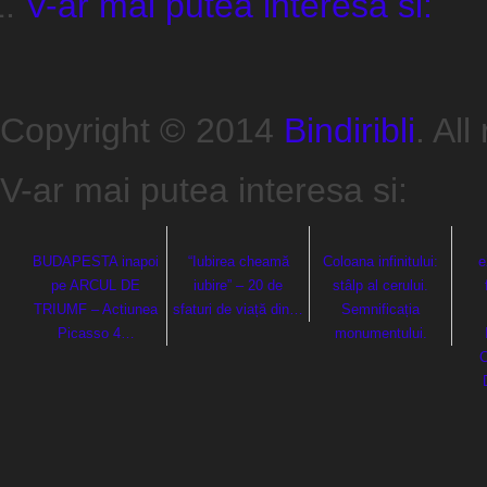
V-ar mai putea interesa si:
Copyright © 2014
Bindiribli
. All
V-ar mai putea interesa si:
BUDAPESTA inapoi
“Iubirea cheamă
Coloana infinitului:
e
pe ARCUL DE
iubire” – 20 de
stâlp al cerului.
TRIUMF – Actiunea
sfaturi de viață din…
Semnificația
Picasso 4…
monumentului.
C