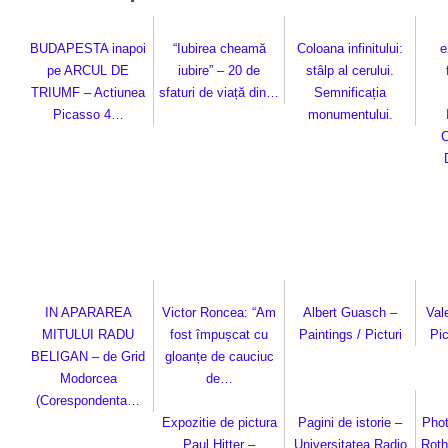
BUDAPESTA inapoi
“Iubirea cheamă
Coloana infinitului:
e
pe ARCUL DE
iubire” – 20 de
stâlp al cerului.
TRIUMF – Actiunea
sfaturi de viață din…
Semnificația
Picasso 4…
monumentului.
C
IN APARAREA
Victor Roncea: “Am
Albert Guasch –
Val
MITULUI RADU
fost împușcat cu
Paintings / Picturi
Pic
BELIGAN – de Grid
gloanțe de cauciuc
Modorcea
de…
(Corespondenta…
Expozitie de pictura
Pagini de istorie –
Pho
Paul Hitter –
Universitatea Radio
Roth