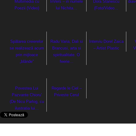
Multimedia cu
InVers – in numele
Dora Stanescu
diav
Poezii (Video)
lui Nichita…
(Foto/Video…
Spălarea creierelor
Radu Varia, Dali si
Interviu Dorel Zaica
se realizează acum
Brancusi, arta si
– Artist Plastic
V
prin mijloace
spiritualitate. O
„blânde”
feerie…
Povestea Lui
Regarde le Ciel –
Pazvante Chioru’
Priveste Cerul
(De Nicu Parlog, cu
ilustratia lui…