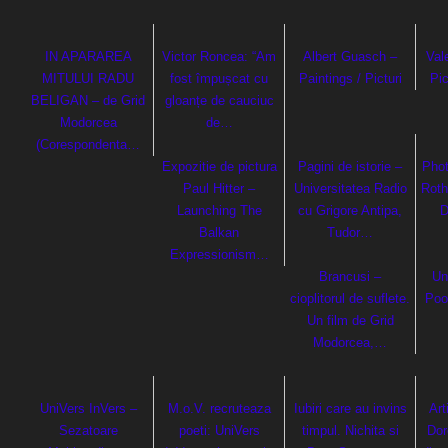
IN APARAREA
Victor Roncea: “Am
Albert Guasch –
Val
MITULUI RADU
fost împușcat cu
Paintings / Picturi
Pic
BELIGAN – de Grid
gloanțe de cauciuc
Modorcea
de…
(Corespondenta…
Expozitie de pictura
Pagini de istorie –
Pho
Paul Hitter –
Universitatea Radio
Roth
Launching The
cu Grigore Antipa,
D
Balkan
Tudor…
Expressionism…
Brancusi –
Un
cioplitorul de suflete.
Pool
Un film de Grid
Modorcea,…
UniVers InVers –
M.o.V. recruteaza
Iubiri care au invins
Art
Sezatoare
poeti: UniVers
timpul. Nichita si
Dor