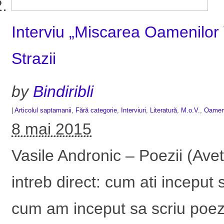
Interviu „Miscarea Oamenilor 
Strazii
by
Bindiribli
|
Articolul saptamanii
,
Fără categorie
,
Interviuri
,
Literatură
,
M.o.V.
,
Oameni
8 mai 2015
Vasile Andronic – Poezii (Avet
intreb direct: cum ati inceput 
cum am inceput sa scriu poez