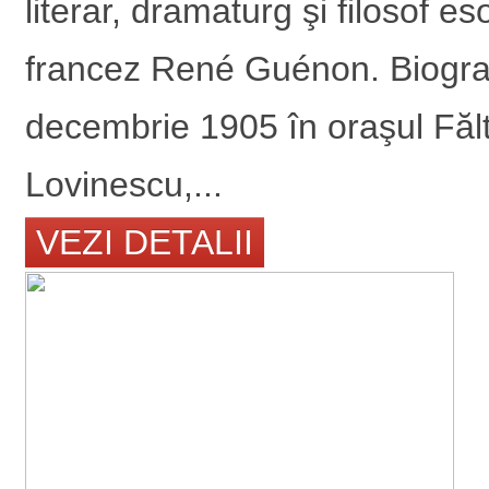
literar, dramaturg şi filosof es
francez René Guénon. Biograf
decembrie 1905 în oraşul Fălti
Lovinescu,...
VEZI DETALII