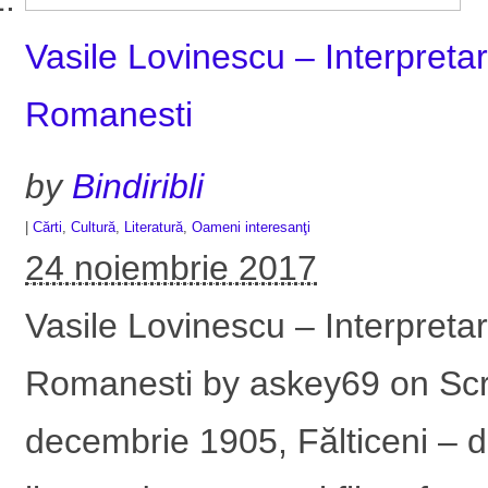
Vasile Lovinescu – Interpret
Romanesti
by
Bindiribli
|
Cărti
,
Cultură
,
Literatură
,
Oameni interesanţi
24 noiembrie 2017
Vasile Lovinescu – Interpret
Romanesti by askey69 on Scri
decembrie 1905, Fălticeni – d.