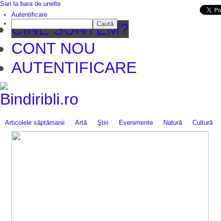
Sari la bara de unelte
Da mai departe
Autentificare
Caută
CINE SUNTEM?
CONT NOU
AUTENTIFICARE
Articolele săptămanii
Artă
Ştiri
Evenimente
Natură
Cultură