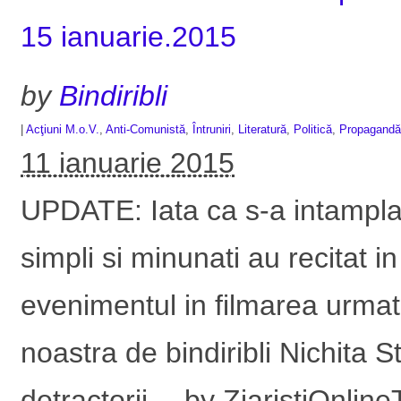
15 ianuarie.2015
by
Bindiribli
|
Acţiuni M.o.V.
,
Anti-Comunistă
,
Întruniri
,
Literatură
,
Politică
,
Propagandă
11 ianuarie 2015
UPDATE: Iata ca s-a intamplat
simpli si minunati au recitat in
evenimentul in filmarea urma
noastra de bindiribli Nichita
detractorii… by ZiaristiOnline