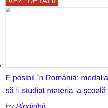
VEZI DETALII
E posibil în România: medaliat 
să fi studiat materia la şcoală
by
Bindiribli