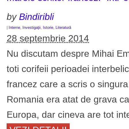
by
Bindiribli
|
Interne
,
Investigaţii
,
Istorie
,
Literatură
28 septembrie 2014
Nu discutam despre Mihai Em
toti corifeii perioadei interbe
francez care a scris o singur
Romania era atat de grava ca 
Europa, dar cineva are tot inte