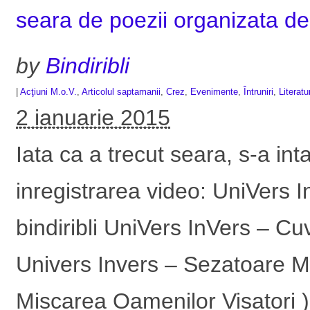
seara de poezii organizata de
by
Bindiribli
|
Acţiuni M.o.V.
,
Articolul saptamanii
,
Crez
,
Evenimente
,
Întruniri
,
Literatu
2 ianuarie 2015
Iata ca a trecut seara, s-a in
inregistrarea video: UniVers 
bindiribli UniVers InVers – Cu
Univers Invers – Sezatoare Mu
Miscarea Oamenilor Visatori ), 