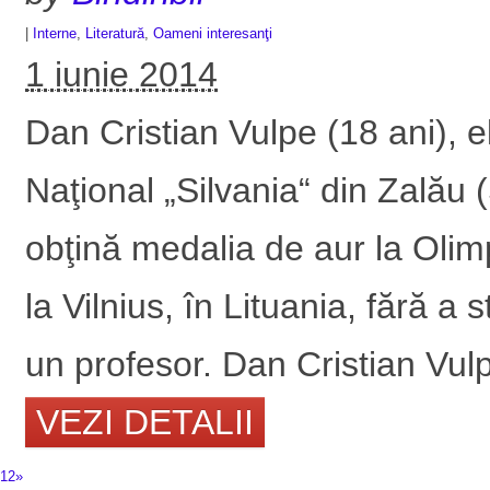
|
Interne
,
Literatură
,
Oameni interesanţi
1 iunie 2014
Dan Cristian Vulpe (18 ani), e
Naţional „Silvania“ din Zalău (
obţină medalia de aur la Olimp
la Vilnius, în Lituania, fără a
un profesor. Dan Cristian Vulp
VEZI DETALII
1
2
»