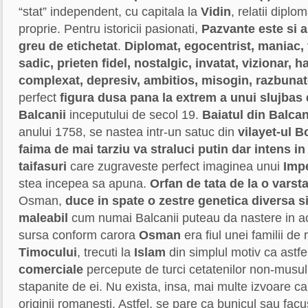
“stat” independent, cu capitala la
Vidin
, relatii dipl
proprie. Pentru istoricii pasionati,
Pazvante este si a
greu de etichetat
.
Diplomat, egocentrist, maniac, f
sadic, prieten fidel, nostalgic, invatat, vizionar, h
complexat, depresiv, ambitios, misogin, razbunat
perfect
figura dusa pana la extrem a unui slujbas 
Balcanii
inceputului de secol 19.
Baiatul din Balcan
anului 1758, se nastea intr-un satuc din
vilayet-ul B
faima de mai tarziu va straluci putin dar intens in 
taifasuri
care zugraveste perfect imaginea unui
Imp
stea incepea sa apuna.
Orfan de tata de la o varst
Osman,
duce in spate o zestre genetica diversa si
maleabil
cum numai Balcanii puteau da nastere in ac
sursa conform carora
Osman
era fiul unei familii de
Timocului
, trecuti la
Islam
din simplul motiv ca astf
comerciale
percepute de turci cetatenilor non-musul
stapanite de ei. Nu exista, insa, mai multe izvoare c
originii romanesti. Astfel, se pare ca bunicul sau facu