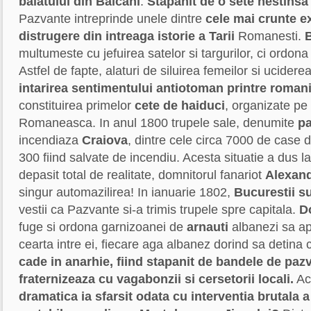
baiatului din Balcani
.
Stapanit de o sete nestinsa
Pazvante intreprinde unele dintre
cele mai crunte ex
distrugere din intreaga istorie a Tarii
Romanesti.
multumeste cu jefuirea satelor si targurilor, ci ordon
Astfel de fapte, alaturi de siluirea femeilor si uciderea
intarirea
sentimentului antiotoman
printre roman
constituirea primelor
cete de haiduci
, organizate pe 
Romaneasca. In anul 1800 trupele sale, denumite
pa
incendiaza
Craiova
, dintre cele circa 7000 de case
300 fiind salvate de incendiu. Acesta situatie a dus la
depasit total de realitate, domnitorul fanariot
Alexan
singur automazilirea! In ianuarie 1802,
Bucurestii
su
vestii ca Pazvante si-a trimis trupele spre capitala.
D
fuge si ordona garnizoanei de
arnauti
albanezi sa ap
cearta intre ei, fiecare aga albanez dorind sa detin
cade in anarhie, fiind stapanit de bandele de paz
fraternizeaza cu vagabonzii si cersetorii locali.
Ac
dramatica ia sfarsit odata cu interventia brutala a