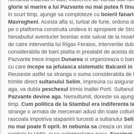
glorie si marire a lui Pazvante nu mai putea fi tinu
in scurt timp, ajunge sa comploteze cu
boierii fanari
Mavrogheni
. Acesta afla si, turbat de furie, ordona
pe o platforma construita undeva in apropiere de Str
Nesabuitul aventurier bosniac este salvat de la moarte
de catre interventia lui Rigas Feraios, interventie d
considerabila de bani platita in prealabil de acesta 
Pazvante trece inapoi
Dunarea
si organizeaza o band
cu care
incepe sa jefuiasca sistematic Balcanii in l
Reuseste astfel sa stranga o suma considerabila de 
trimite direct
sultanului Selim
, impreuna cu asigurar
aga, va dubla
peschesul
trimis Inaltei Porti. Sultan
Pazvante devine aga
. Nemultumit, doreste sa ajun
timp.
Cum politica de la Stambul era indiferenta la
strange o armata de mercenari adusi din toate colturi
rascoala impotriva stapanirii turcesti a sultanului
Seli
nu mai poate fi oprit.
In nebunia sa
creaza un stat