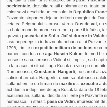
capitala la Vidin si se autoproclama pasa.
Fascinat 
occidentale
, dezvolta relatii diplomatice cu toate tar
chiar sa-si deschida un consulat in
Republica Franc
Pazvante stapanea deja un teritoriu marginit de Duna
cetatea Belgradului si orasul Varna.
Dus de val,
nu s
sa bata moneda proprie care pe o parte il infatisa, ia
gravata
puscaria din Sofia
.
Jaf si durere in Valahi
lasa nepedepsita indrazneala nebuna a lui Pazvante as
1798, trimite o
expeditie militara
de pedepsire
comp
oameni condusa de
aga Husein Kukuc
. In mod biza
reuseste sa cucereasca Vidinul si, implicit, sa-l cap
in fata acestei situatii, aga Kucuk da vina pe domnitor
Romaneasca,
Constantin Hangerli
, pe care il acuz
suficient armata. Hangerli trebuie sa plateasca oalele
sultanul emite un firman de
mazilire
si
executie
a
do
act dus la indeplinire de aga Kucuk la data de 18 feb
aceluiasi an, sultanul decide sa-l ierte pe Pazvante s
numeasca, in sfarsit,
pasa de Vidin
, impresionat de