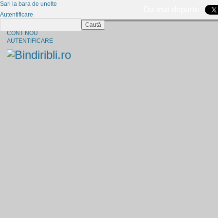
Sari la bara de unelte
Da mai departe
Autentificare
Caută
CINE SUNTEM?
CONT NOU
AUTENTIFICARE