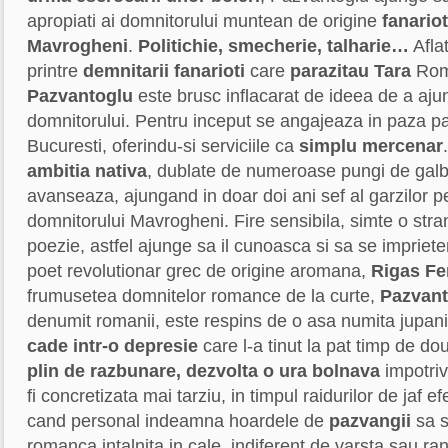
apropiati ai domnitorului muntean de origine
fanario
Mavrogheni
.
Politichie, smecherie, talharie…
Afla
printre
demnitarii fanarioti
care
parazitau Tara
Rom
Pazvantoglu
este brusc inflacarat de ideea de a ajun
domnitorului. Pentru inceput se angajeaza in paza p
Bucuresti, oferindu-si serviciile ca
simplu
mercenar
ambitia nativa
, dublate de numeroase pungi de gal
avanseaza, ajungand in doar doi ani sef al garzilor p
domnitorului Mavrogheni. Fire sensibila, simte o stran
poezie, astfel ajunge sa il cunoasca si sa se imprie
poet revolutionar grec de origine aromana,
Rigas Fe
frumusetea domnitelor romance de la curte,
Pazvan
denumit romanii, este respins de o asa numita jupan
cade intr-o depresie
care l-a tinut la pat timp de dou
plin de razbunare, dezvolta o ura bolnava
impotriv
fi concretizata mai tarziu, in timpul raidurilor de jaf e
cand personal indeamna hoardele de
pazvangii
sa s
romanca intalnita in cale, indiferent de varsta sau ra