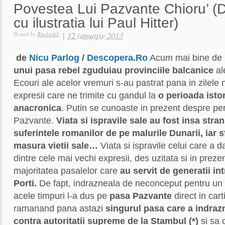
Povestea Lui Pazvante Chioru’ (D
cu ilustratia lui Paul Hitter)
|
12 ianuarie 2013
Posted by
Bindiribli
de
Nicu Parlog
/
Descopera.Ro
Acum mai bine de 
unui pasa rebel zguduiau provinciile balcanice
al
Ecouri ale acelor vremuri s-au pastrat pana in zilele
expresii care ne trimite cu gandul la
o perioada istor
anacronica
. Putin se cunoaste in prezent despre per
Pazvante.
Viata si ispravile sale au fost insa stra
suferintele romanilor de pe malurile Dunarii, iar s
masura vietii sale…
Viata si ispravile celui care a d
dintre cele mai vechi expresii, des uzitata si in preze
majoritatea pasalelor care
au servit de generatii int
Porti.
De fapt, indrazneala de neconceput pentru un s
acele timpuri l-a dus pe
pasa Pazvante
direct in carti
ramanand pana astazi
singurul pasa care a indrazn
contra autoritatii supreme de la Stambul (*)
si sa 