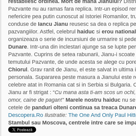
restabilesc ordinea.
Mort de mana Jianului?
Distr
Pazvante nu au ramas fara replica. Intr-un episod rem
nefericire pea putin cunoscut al Istoriei Romanilor, t
conduse de
Iancu Jianu
reusesc sa dea o replica pe
pazvangiilor. Astfel, celebrul
haiduc
si
erou national
organizeaza o serie de incursiuni de urmarire si ped
Dunare
. Intr-una din inclestari ajunge sa se lupte pe
Pazvante. Cuprins de setea rabunarii, Jianu-i scoate
temutului Pazvante, de unde acesta se alege cu por
Chiorul
. Grav ranit de Jianu, el este salvat in ultima
personala. Supararea peste masura a Jianului este re
celebre atat in Romania cat si in Serbia si Bulgaria. 
Jianu ar fi strigat : “
Cu mana asta ti-am scos un ochi,
omor, caine de pagan
!”
Marele nostru haiduc
nu se 
cetele de
panduri olteni
continua sa treaca Dunar
Descopera.Ro
Ilustratie:
The One And Only Paul Hitt
Stambul sau Moscova, centrele intre care se imp