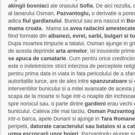
akingii bosniaci
ale orasului
Sofia
. De aici rezulta,
al tanarului Osman,
Pazvantoglu,
o derivatie a pore
adica
fiul gardianului
. Bunicul sau era nascut in
Bo
mama croata
. Mama sa
avea radacini amestecat
fiind formate din
albanezi, evrei, sarbi, bulgari si tu
Dupa moartea timpurie a tatalui, Osman ajunge in grij
de acesta deprinde
arta armelor
, isi insuseste prime
se apuca de camatarie
. Cum pentru orice credinci
este o indeletnicire strict interzisa de perceptele rel
pentru prima data in viata in fata pericolului de a sfar
autoritatile turce, are de ales intre
spanzuratoare
si
interventiilor bunicului si a mitei avansate de acesta
scapa de la moarte si fuge intr-o noapte din inchisoa
spre norocul sau, o parte dintre
gardieni
erau vechi 
bunicului. Cateva zile mai tarziu,
Osman Pazvantog
intr-o barca, apele Dunarii si ajunge in
Tara Romane
peripetii,
datorate caracterului sau bataios si a ca
urma escrocarii unor boieri
, Pazvantoglu ajunge s