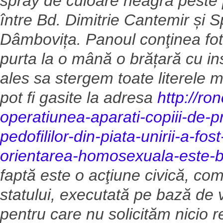
spray de culoare neagră peste pa
între Bd. Dimitrie Cantemir și Sp
Dâmbovița. Panoul conţinea fot
purta la o mână o brățară cu 
ales sa stergem toate literele 
pot fi gasite la adresa
http://ro
operatiunea-aparati-copiii-de
pedofililor-din-piata-unirii-a-fo
orientarea-homosexuala-este-b
faptă este o acţiune civică, compl
statului, executată pe bază de 
pentru care nu solicităm nicio