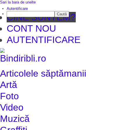
Sari la bara de unelte
Da mai dep
Autentificare
Caută
CINE SUNTEM?
CONT NOU
AUTENTIFICARE
Articolele săptămanii
Artă
Foto
Video
Muzică
Graffiti