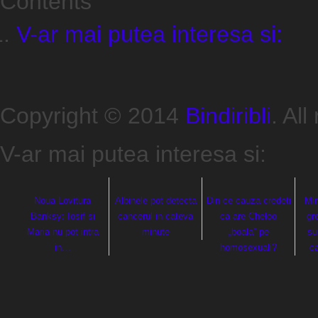
Contents
V-ar mai putea interesa si:
Copyright © 2014
Bindiribli
. All
V-ar mai putea interesa si:
Noua Lovitura
Albinele pot detecta
Din ce cauza credeti
Min
Banksy: Iosif si
cancerul in cateva
ca are Cheloo
gre
Maria nu pot intra
minute
„boala” pe
su
in…
homosexuali?
c