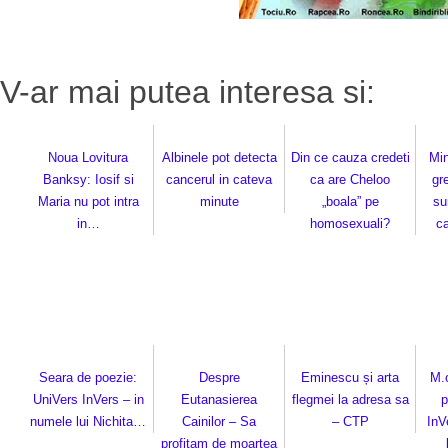
V-ar mai putea interesa si:
Noua Lovitura
Albinele pot detecta
Din ce cauza credeti
Min
Banksy: Iosif si
cancerul in cateva
ca are Cheloo
gre
Maria nu pot intra
minute
„boala” pe
su
in…
homosexuali?
c
Seara de poezie:
Despre
Eminescu și arta
M.
UniVers InVers – in
Eutanasierea
flegmei la adresa sa
p
numele lui Nichita…
Cainilor – Sa
– CTP
InV
profitam de moartea