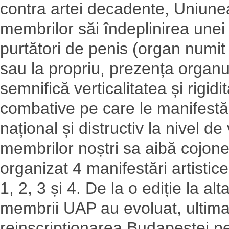
contra artei decadente, Uniunea 
membrilor săi îndeplinirea unei 
purtători de penis (organ numit 
sau la propriu, prezența organul
semnifică verticalitatea și rigid
combative pe care le manifestă 
național și distructiv la nivel d
membrilor noștri sa aibă cojon
organizat 4 manifestări artisti
1, 2, 3 și 4. De la o ediție la alt
membrii UAP au evoluat, ultima
reinscripționarea Budapestei pe A