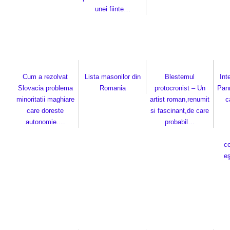
unei fiinte…
Cum a rezolvat
Lista masonilor din
Blestemul
Int
Slovacia problema
Romania
protocronist – Un
Pann
minoritatii maghiare
artist roman,renumit
c
care doreste
si fascinant,de care
autonomie.…
probabil…
co
e