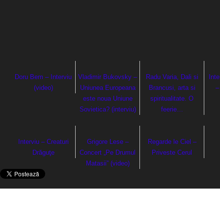
Doru Bem – Interviu
Vladimir Bukovsky –
Radu Varia, Dali si
Inte
(video)
Uniunea Europeana
Brancusi, arta si
–
este noua Uniune
spiritualitate. O
Sovietica? (interviu)
feerie…
Interviu – Creaturi
Grigore Lese –
Regarde le Ciel –
Drăguţe
Concert „Pe Drumul
Priveste Cerul
Matasii” (video)