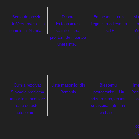
Seara de poezie:
Despre
Eminescu și arta
M.
UniVers InVers – in
Eutanasierea
flegmei la adresa sa
p
numele lui Nichita…
Cainilor – Sa
– CTP
InV
profitam de moartea
unei fiinte…
Cum a rezolvat
Lista masonilor din
Blestemul
Int
Slovacia problema
Romania
protocronist – Un
Pann
minoritatii maghiare
artist roman,renumit
c
care doreste
si fascinant,de care
autonomie.…
probabil…
co
e