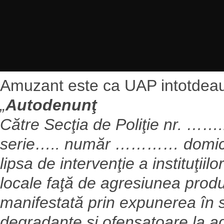
Amuzant este ca UAP intotdeaun
„
Autodenun
ţ
Către Secţia de Poliţie nr. …….
serie….. număr ………… domic
lipsa de intervenţie a instituţiilo
locale faţă de agresiunea produ
manifestată prin expunerea în s
degradante şi ofensatoare la a