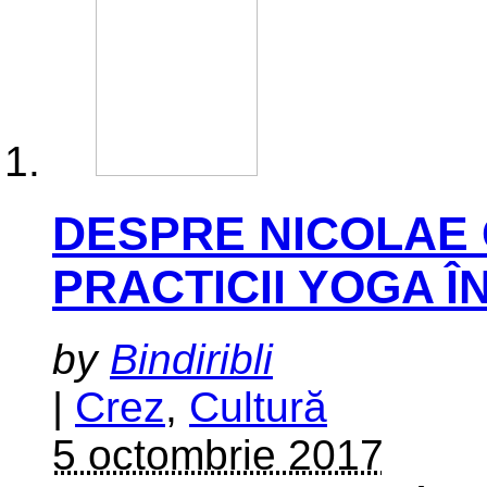
DESPRE NICOLAE C
PRACTICII YOGA Î
by
Bindiribli
|
Crez
,
Cultură
5 octombrie 2017