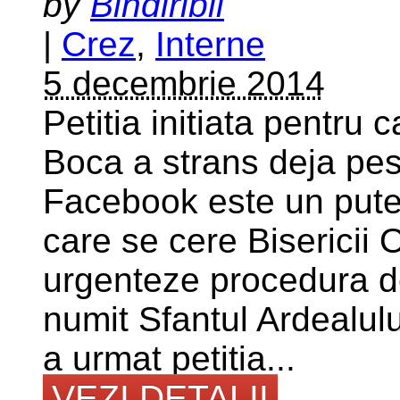
by
Bindiribli
|
Crez
,
Interne
5 decembrie 2014
Petitia initiata pentru
Boca a strans deja pe
Facebook este un puter
care se cere Biserici
urgenteze procedura de
numit Sfantul Ardealul
a urmat petitia...
VEZI DETALII