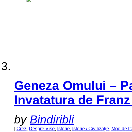
Geneza Omului – Pa
Invatatura de Fran
by
Bindiribli
|
Crez
,
Despre Vise
,
Istorie
,
Istorie / Civilizaţie
,
Mod de tr