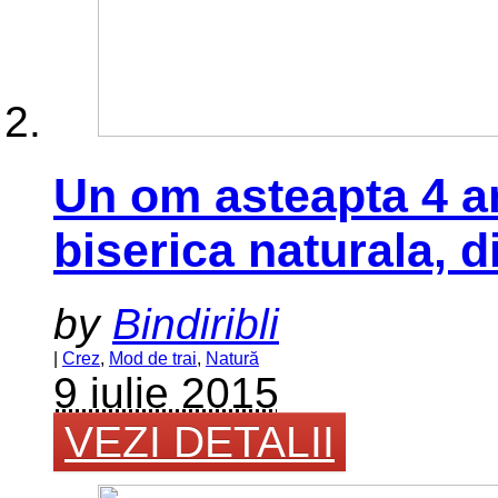
Un om asteapta 4 an
biserica naturala, d
by
Bindiribli
|
Crez
,
Mod de trai
,
Natură
9 iulie 2015
VEZI DETALII