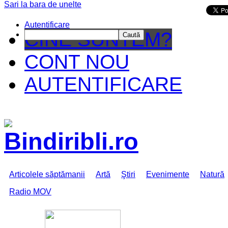
Sari la bara de unelte
Da mai departe
Autentificare
CINE SUNTEM?
Caută
CONT NOU
AUTENTIFICARE
Articolele săptămanii
Artă
Ştiri
Evenimente
Natură
Radio MOV