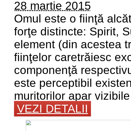
28 martie 2015
Omul este o fiinţă alcă
forţe distincte: Spirit, 
element (din acestea tre
fiinţelor caretrăiesc ex
componenţă respectivul
este perceptibil existen­
muritorilor apar vizibile 
VEZI DETALII