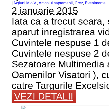
|
Acţiuni M.o.V.
,
Articolul saptamanii
,
Crez
,
Evenimente
,
Î
2 ianuarie 2015
Iata ca a trecut seara,
aparut inregistrarea vi
Cuvintele nespuse 1 de
Cuvintele nespuse 2 de 
Sezatoare Multimedia a
Oamenilor Visatori ), cu
catre Targurile Excelsio
VEZI DETALII