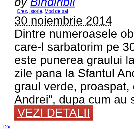
by
Bindiribli
|
Crez
,
Istorie
,
Mod de trai
30 noiembrie 2014
Dintre numeroasele obi
care-l sarbatorim pe 30
este punerea graului la
zile pana la Sfantul And
graul verde, proaspat,
Andrei”, dupa cum au sc
VEZI DETALII
1
2
»