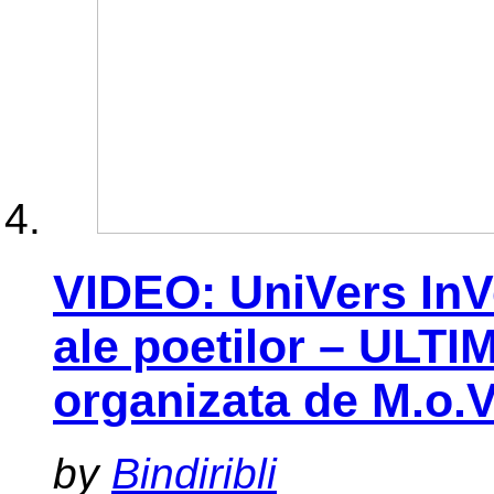
VIDEO: UniVers InV
ale poetilor – ULTI
organizata de M.o.V
by
Bindiribli