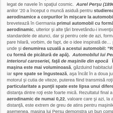
legat de navele în spaţiul cosmic.
Aurel Perşu (189
anilor ’20 a început o muncă asiduă pentru
studierea
aerodinamice a corpurilor în mişcare la automobi
brevetează în Germania
primul automobil cu form
aerodinamic
, ulterior şi alte ţări brevetându-i invenţ
standardele de atunci, dar şi pentru cele de azi, for
pare hilară, vorbim, de fapt, de o idee inspirată de… 
unde şi
denumirea uzuală a acestui automobil: ”
cu formă de picătură de apă).
Automobilul lui Per
interiorul caroseriei, faţă de maşinile din epocă
maşina este mai voluminoasă
, găzduind habitaclul
iar
spre spate se îngustează
, aşa încât în a doua j
motorul şi cutia de viteze, puterea fiind transmisă roţ
particularitate a punţii spate este lipsa unui difer
distanţa dintre roţi este foarte mică. Rezultatul final 
aerodinamic de numai 0,22
, valoare care şi azi, l
distanţă, este extrem de greu de atins pentru maşinil
asemenea, maşina lui Perşu demonstra un bun compor