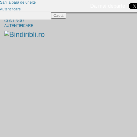
Sari la bara de unelte
Da mai departe
Autentificare
Caută
CINE SUNTEM?
CONT NOU
AUTENTIFICARE