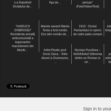
s-a împotrivit
fişa de…
persan”
Dictatului de…
(Foto/Video/Text)
“HAIDUCII
Marele savant Nikola
1910 : Ocolul
Iub
DOBROGEI”
Tesla a fost român.
Pamantului in opinci
timp
Rezistenta armatã
Era istro-român de…
de catre patru romani
anticomunistã a
legionarilor
macedoneni din
Muntii…
Artist Plastic prof.
Nicolae Purcărea –
Dorel Zaica : -Între
Neînfrântul! Diferenta
p
diavol si Dumnezeu,
dintre un Roman si
arti
…
un…
f
Sign in to you