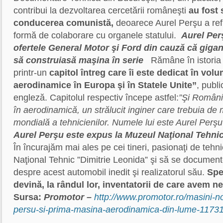
contribui la dezvoltarea cercetării româneşti
au fost
conducerea comunistă,
deoarece Aurel Perşu a ref
formă de colaborare cu organele statului.
Aurel Per
ofertele General Motor şi Ford din cauză că gigan
să construiasă maşina în serie
Rămâne în istoria i
printr-un
capitol întreg care îi este dedicat în vo
aerodinamice în Europa şi în Statele Unite”
, publ
engleză. Capitolul respectiv începe astfel:
”Şi România
în aerodinamică, un strălucit inginer care trebuia de mu
mondială a tehnicienilor. Numele lui este Aurel Perşu
Aurel Perşu este expus la Muzeul Naţional Tehnic
În încurajăm mai ales pe cei tineri, pasionaţi de tehn
Naţional Tehnic ”Dimitrie Leonida” şi să se documen
despre acest automobil inedit şi realizatorul său.
Spe
devină, la rândul lor, inventatorii de care avem 
Sursa:
Promotor –
http://www.promotor.ro/masini-n
persu-si-prima-masina-aerodinamica-din-lume-1173