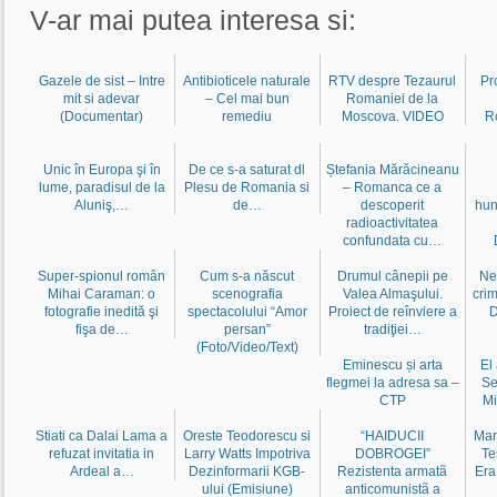
V-ar mai putea interesa si:
Gazele de sist – Intre
Antibioticele naturale
RTV despre Tezaurul
Pr
mit si adevar
– Cel mai bun
Romaniei de la
(Documentar)
remediu
Moscova. VIDEO
R
Unic în Europa şi în
De ce s-a saturat dl
Ștefania Mărăcineanu
lume, paradisul de la
Plesu de Romania si
– Romanca ce a
Aluniş,…
de…
descoperit
hun
radioactivitatea
confundata cu…
Super-spionul român
Cum s-a născut
Drumul cânepii pe
Ne
Mihai Caraman: o
scenografia
Valea Almaşului.
crim
fotografie inedită şi
spectacolului “Amor
Proiect de reînviere a
D
fişa de…
persan”
tradiţiei…
(Foto/Video/Text)
Eminescu și arta
El
flegmei la adresa sa –
Se
CTP
Mi
Stiati ca Dalai Lama a
Oreste Teodorescu si
“HAIDUCII
Mar
refuzat invitatia in
Larry Watts Impotriva
DOBROGEI”
Te
Ardeal a…
Dezinformarii KGB-
Rezistenta armatã
Era
ului (Emisiune)
anticomunistã a