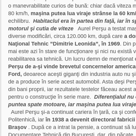
o manevrabilitate curios de bună: chiar dacă viteza m
80 km/h,
maşina putea lua viraje strânse la 60 km
echilibru.
Habitaclul era în partea din faţă, iar în
motorul şi cutia de viteze
Aurel Perşu a testat maş
diverse modificări, circa 120.000 km, după care
a do
Naţional Tehnic ”Dimitrie Leonida”, în 1969
. Din 
mai este azi în stare de funcţionare şi nici nu exist
reabilitarea sa tehnică. Un lucru demn de menţionat
Perşu de a-şi vinde brevetul concernelor americ
Ford,
deoarece aceşti giganţi din industria auto nu ş
de a produce în serie acest automobil. Asta deşi Perşu
din bani proprii, iar rezultatele testelor făceau acest 
pentru o construcţie în serie mare.
Diferenţialul nu
puntea spate motoare, iar maşina putea lua viraje
Aurel Perşu şi-a continuat cariera în ţară, ca şi conf
Politenhică, iar
în 1938 a devenit directoral fabrici
Braşov
. După ce a intrat la pensie, a continuat să lu
Documentare Tehnică din Bucureşti, dar, din păcate, 