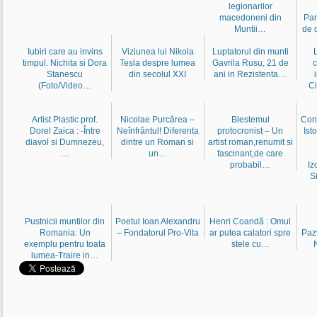
legionarilor
macedoneni din
Pam
Muntii…
de 
Iubiri care au invins
Viziunea lui Nikola
Luptatorul din munti
timpul. Nichita si Dora
Tesla despre lumea
Gavrila Rusu, 21 de
c
Stanescu
din secolul XXI
ani in Rezistenta…
(Foto/Video…
Ci
Artist Plastic prof.
Nicolae Purcărea –
Blestemul
Cons
Dorel Zaica : -Între
Neînfrântul! Diferenta
protocronist – Un
Ist
diavol si Dumnezeu,
dintre un Roman si
artist roman,renumit si
…
un…
fascinant,de care
probabil…
Iz
S
Pustnicii muntilor din
Poetul Ioan Alexandru
Henri Coandă : Omul
Romania: Un
– Fondatorul Pro-Vita
ar putea calatori spre
Paz
exemplu pentru toata
stele cu…
lumea-Traire in…