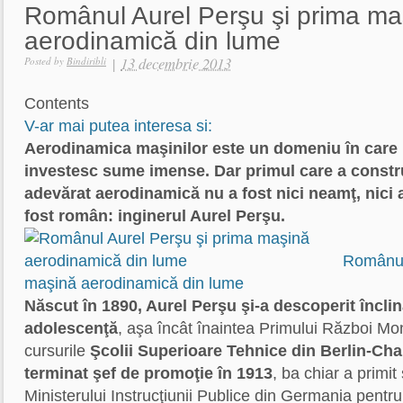
Românul Aurel Perşu şi prima ma
aerodinamică din lume
|
13 decembrie 2013
Posted by
Bindiribli
Contents
V-ar mai putea interesa si:
Aerodinamica maşinilor este un domeniu în care 
investesc sume imense. Dar primul care a constr
adevărat aerodinamică nu a fost nici neamţ, nici a
fost român: inginerul Aurel Perşu.
Românul
maşină aerodinamică din lume
Născut în 1890, Aurel Perşu şi-a descoperit înclin
adolescenţă
, aşa încât înaintea Primului Război Mo
cursurile
Şcolii Superioare Tehnice din Berlin-Cha
terminat şef de promoţie în 1913
, ba chiar a primit
Ministerului Instrucţiunii Publice din Germania pentr