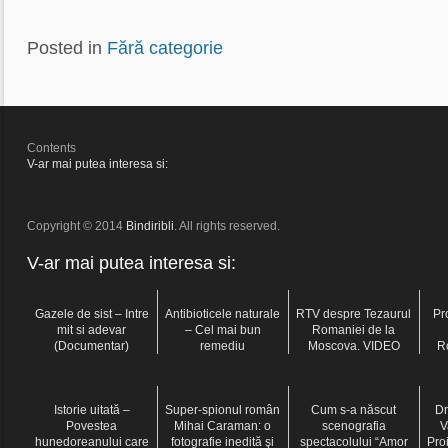
Posted in
Fără categorie
Contents
V-ar mai putea interesa si:
Copyright © 2014
Bindiribli
. All rights reserved.
V-ar mai putea interesa si:
Gazele de sist – Intre
Antibioticele naturale
RTV despre Tezaurul
Pr
mit si adevar
– Cel mai bun
Romaniei de la
(Documentar)
remediu
Moscova. VIDEO
R
Istorie uitată –
Super-spionul român
Cum s-a născut
Dr
Povestea
Mihai Caraman: o
scenografia
V
hunedoreanului care
fotografie inedită şi
spectacolului “Amor
Pro