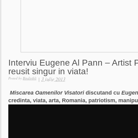
Interviu Eugene Al Pann – Artist P
reusit singur in viata!
|
3 iulie 2013
Posted by
Bindiribli
Miscarea Oamenilor Visatori
discutand cu
Eugen
credinta, viata, arta, Romania, patriotism, manipu