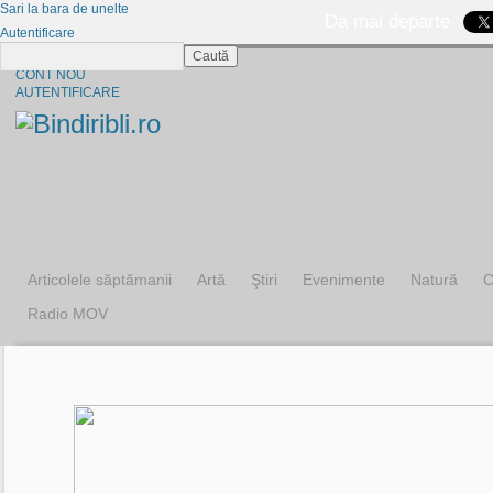
Sari la bara de unelte
Da mai departe
Autentificare
Caută
CINE SUNTEM?
CONT NOU
AUTENTIFICARE
Articolele săptămanii
Artă
Ştiri
Evenimente
Natură
C
Radio MOV