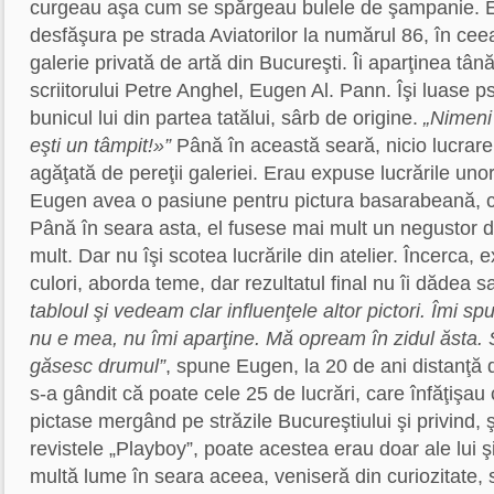
curgeau aşa cum se spărgeau bulele de şampanie. 
desfăşura pe strada Aviatorilor la numărul 86, în ce
galerie privată de artă din Bucureşti. Îi aparţinea tânăru
scriitorului Petre Anghel, Eugen Al. Pann. Îşi luase 
bunicul lui din partea tatălui, sârb de origine.
„Nimeni 
eşti un tâmpit!»”
Până în această seară, nicio lucrare
agăţată de pereţii galeriei. Erau expuse lucrările unor
Eugen avea o pasiune pentru pictura basarabeană, cu 
Până în seara asta, el fusese mai mult un negustor d
mult. Dar nu îşi scotea lucrările din atelier. Încerca
culori, aborda teme, dar rezultatul final nu îi dădea sa
tabloul şi vedeam clar influenţele altor pictori. Îmi s
nu e mea, nu îmi aparţine. Mă opream în zidul ăsta.
găsesc drumul”
, spune Eugen, la 20 de ani distanţă
s-a gândit că poate cele 25 de lucrări, care înfăţişau c
pictase mergând pe străzile Bucureştiului şi privind, ş
revistele „Playboy”, poate acestea erau doar ale lui 
multă lume în seara aceea, veniseră din curiozitate