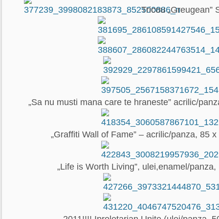
Tricou „Greugean” 
„Sa nu musti mana care te hraneste” acrilic/pan
„Graffiti Wall of Fame” – acrilic/panza, 85 
„Life is Worth Living”, ulei,enamel/panza