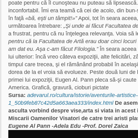
poate pentru că îl cunoşteau nu puteau să lipseasc
inconfortabil. Îmi era teamă că cei de acolo, din bun
în faţă
«bă, eşti un tâmpit!»”
Apoi, tot în seara aceea
următoarea întrebare:
„Şi unde ai făcut Facultatea d
a frustrat, pentru că nu înţelegea relevanţa. Voia să 
pentru că la Facultatea de Artă erau doar cinci locuri
am dat eu. Aşa c-am făcut Filologia.”
În seara aceea 
lui ulterior: încă vreo câteva expoziţii, alte felicitări
timpul care trecea, şi el rămânând probabil în acelaşi
dorea de la el vroia să evolueze. Peste două luni de 
primei lui expoziţii, Eugen Al. Pann pleca să-şi caute 
America. Grafică, gravură, cioburi pictate
Sursa:
adevarul.ro/cultura/istorie/aventurile-artistic
1_50b9feb87c42d5a663aea333/index.html
De aseme
asculta vorbind despre vise,arta si viata in acest 
Miscarii Oamenilor Visatori de catre trei aristi pl
Eugene Al Pann
-Adela Edu
-Prof. Dorel Zaica