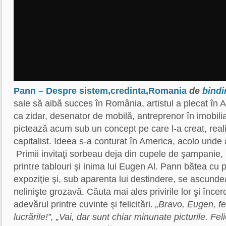
Pann – Despre sistem,credinta,Romania
de
bindir
sale să aibă succes în România, artistul a plecat în 
ca zidar, desenator de mobilă, antreprenor în imobil
pictează acum sub un concept pe care l-a creat, reali
capitalist. Ideea s-a conturat în America, acolo unde 
Primii invitaţi sorbeau deja din cupele de şampanie
printre tablouri şi inima lui Eugen Al. Pann bătea cu p
expoziţie şi, sub aparenta lui destindere, se ascunde
nelinişte grozavă. Căuta mai ales privirile lor şi înc
adevărul printre cuvinte şi felicitări.
„Bravo, Eugen, fel
lucrările!”, „Vai, dar sunt chiar minunate picturile. Felic