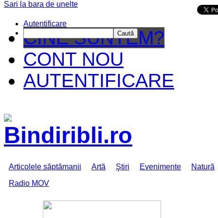
Sari la bara de unelte
Da mai departe
Autentificare
CINE SUNTEM?
Caută
CONT NOU
AUTENTIFICARE
Articolele săptămanii
Artă
Ştiri
Evenimente
Natură
Radio MOV