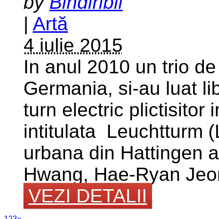
by
Bindiribli
|
Artă
4 iulie 2015
In anul 2010 un trio de
Germania, si-au luat li
turn electric plictisitor
intitulata Leuchtturm 
urbana din Hattingen a
Hwang, Hae-Ryan Jeon
VEZI DETALII
1
2
3
»