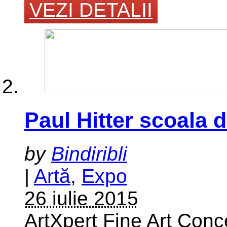
VEZI DETALII
Paul Hitter scoala d
by
Bindiribli
|
Artă
,
Expo
26 iulie 2015
ArtXpert Fine Art Conce