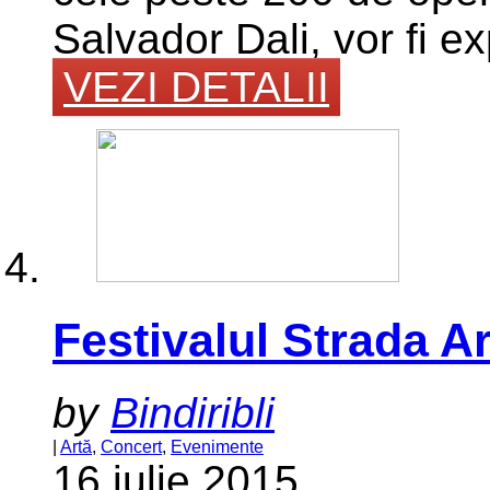
Salvador Dali, vor fi e
VEZI DETALII
Festivalul Strada 
by
Bindiribli
|
Artă
,
Concert
,
Evenimente
16 iulie 2015