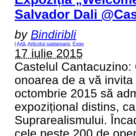
Salvador Dali @Cas
by
Bindiribli
|
Artă
,
Articolul saptamanii
,
Expo
17 iulie 2015
Castelul Cantacuzino:
onoarea de a vă invita 
octombrie 2015 să admi
expozițional distins, 
Suprarealismului. Înca
cele peste 200 de opere