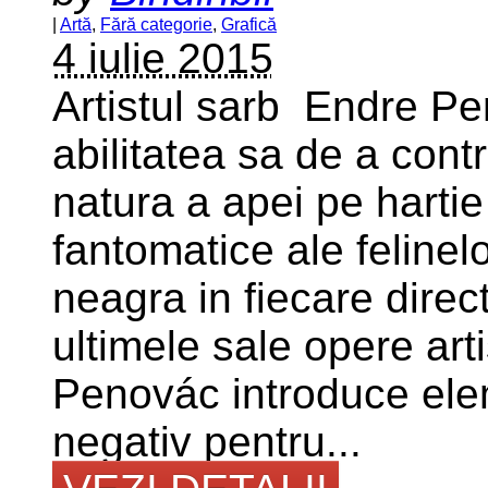
|
Artă
,
Fără categorie
,
Grafică
4 iulie 2015
Artistul sarb Endre P
abilitatea sa de a con
natura a apei pe hartie
fantomatice ale felinel
neagra in fiecare directi
ultimele sale opere art
Penovác introduce elem
negativ pentru...