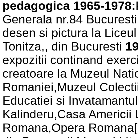
pedagogica
1965-1978:
Generala nr.84 Bucurest
desen si pictura la Liceul
Tonitza,, din Bucuresti
19
expozitii continand exerci
creatoare la Muzeul Nati
Romaniei,Muzeul Colectiil
Educatiei si Invatamantu
Kalinderu,Casa Americii 
Romana,Opera Romana[B