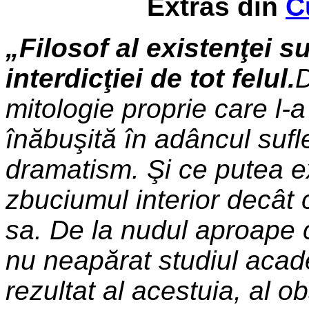
Extras din
C
„Filosof al existenţei su
interdicţiei de tot felul.
D
mitologie proprie care l-a
înăbuşită în adâncul sufl
dramatism. Şi ce putea e
zbuciumul interior decât 
sa. De la nudul aproape c
nu neapărat studiul acade
rezultat al acestuia, al o