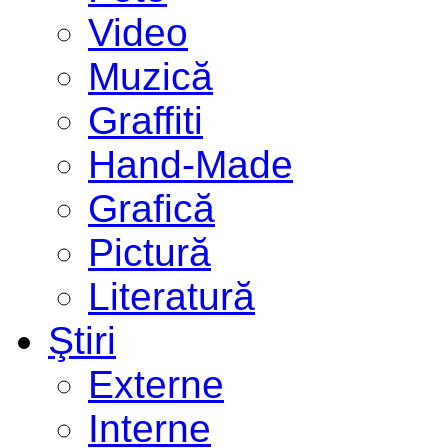
Video
Muzică
Graffiti
Hand-Made
Grafică
Pictură
Literatură
Ştiri
Externe
Interne