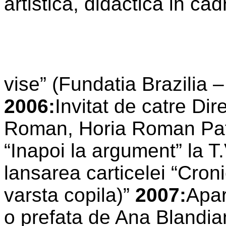
artistica, didactica in ca
vise” (Fundatia Brazilia
2006:
Invitat de catre Dire
Roman, Horia Roman Pata
“Inapoi la argument” la T
lansarea carticelei “Croni
varsta copila)”
2007:
Apar
o prefata de Ana Blandi