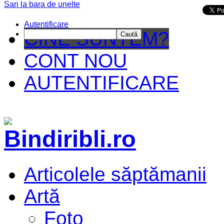
Sari la bara de unelte
Da mai departe
Autentificare
CINE SUNTEM?
Caută
CONT NOU
AUTENTIFICARE
Articolele săptămanii
Artă
Foto