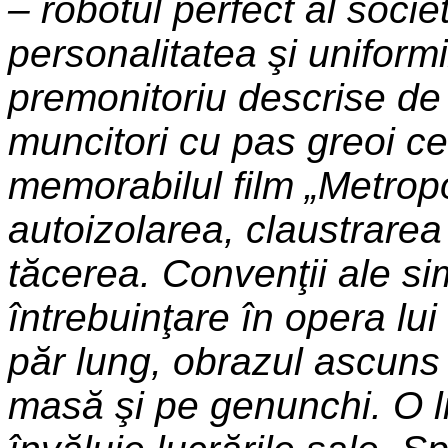
– robotul perfect al societ
personalitatea şi uniform
premonitoriu descrise de 
muncitori cu pas greoi ce 
memorabilul film „Metrop
autoizolarea, claustrarea
tăcerea. Convenţii ale s
întrebuinţare în opera lui
păr lung, obrazul ascuns 
masă şi pe genunchi. O l