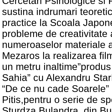
Cercetari Psihologice s
sustina indrumari teoreti
practice la Scoala Japon
probleme de creativitate
numeroaselor materiale a
Mezaros la realizarea fil
un metru inaltime”produs
Sahia” cu Alexandru Stark
“De ce nu cade Soarele” c
Pitis,pentru o serie de sp
Sturdza Bulandra,,din Buc