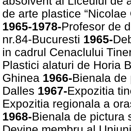
absolvent al Liceului de ar
de arte plastice “Nicolae 
1965-1978-
Profesor de 
nr.84-Bucuresti
1965-
Deb
in cadrul Cenaclului Tinere
Plastici alaturi de Horia
Ghinea
1966-
Bienala de 
Dalles
1967-
Expozitia ti
Expozitia regionala a ora
1968-
Bienala de pictura 
Devine membru al Uniunii A