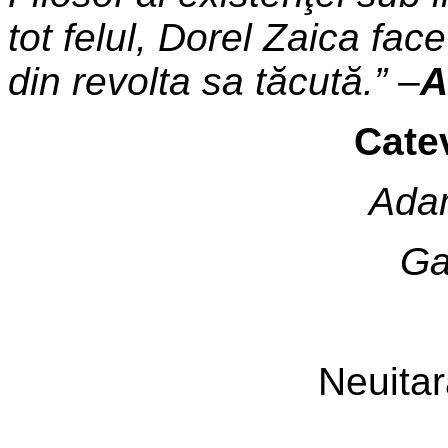
tot felul, Dorel Zaica fac
din revolta sa tăcută.”
–
A
Catev
Adam
Ga
Neuitara