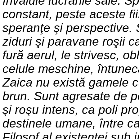
învăluie lucrările sale. S
constant, peste aceste fii
speranţe şi perspective. S
ziduri şi paravane roşii ca
fură aerul, le strivesc, o
celule meschine, întuneca
Zaica nu există gamele ca
brun. Sunt agresate de pe
şi roşu intens, ca poli p
destinele umane, între c
Filosof al existenţei sub im