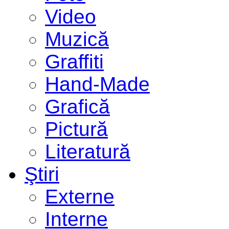
Video
Muzică
Graffiti
Hand-Made
Grafică
Pictură
Literatură
Ştiri
Externe
Interne