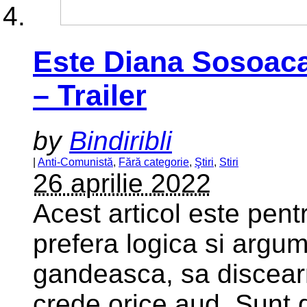
Este Diana Sosoaca
– Trailer
by
Bindiribli
|
Anti-Comunistă
,
Fără categorie
,
Ştiri
,
Stiri
26 aprilie 2022
Acest articol este pent
prefera logica si argum
gandeasca, sa discearn
crede orice aud. Sunt 