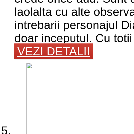
laolalta cu alte observ
intrebarii personajul 
doar inceputul. Cu toti
VEZI DETALII