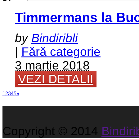
Timmermans la Buc
by
Bindiribli
|
Fără categorie
3 martie 2018
VEZI DETALII
1
2
3
4
5
»
Copyright © 2014
Bindirib