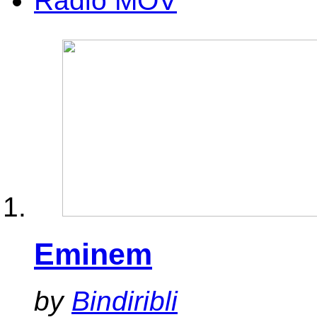
Radio MOV
Eminem
by
Bindiribli