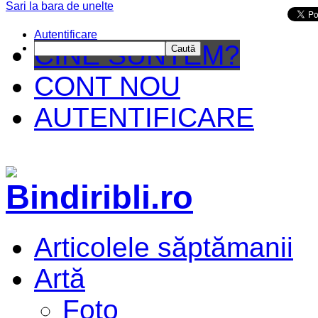
Sari la bara de unelte
Da mai departe
Autentificare
CINE SUNTEM?
Caută
CONT NOU
AUTENTIFICARE
Articolele săptămanii
Artă
Foto