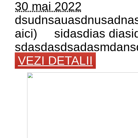
30 mai 2022
dsudnsauasdnusadnasu
aici) sidasdias diasi
sdasdasdsadasmdans
VEZI DETALII