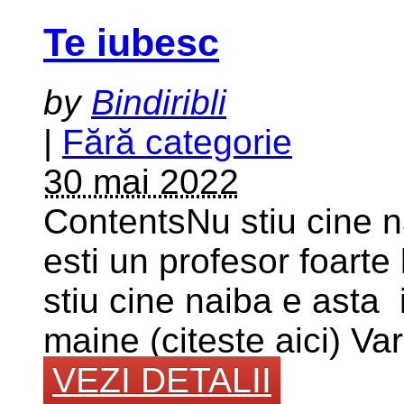
Te iubesc
by
Bindiribli
|
Fără categorie
30 mai 2022
ContentsNu stiu cine n
esti un profesor foarte
stiu cine naiba e asta 
maine (citeste aici) V
VEZI DETALII