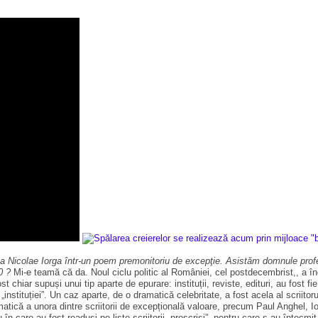
 Nicolae Iorga într-un poem premonitoriu de excepţie. Asistăm domnule profes
0 ?
Mi-e teamă că da. Noul ciclu politic al României, cel postdecembrist,, a în
t chiar supuși unui tip aparte de epurare: instituții, reviste, edituri, au fost fie
 „instituției”. Un caz aparte, de o dramatică celebritate, a fost acela al scriitoru
atică a unora dintre scriitorii de excepțională valoare, precum Paul Anghel, 
 care au fost readuși pe liste scriitorii „proscriși”, pentru care s-au întocmit 