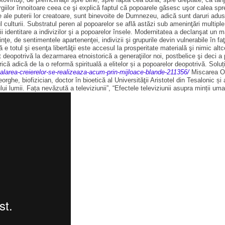
ergiilor înnoitoare ceea ce şi explică faptul că popoarele găsesc uşor calea s
ne ale puterii lor creatoare, sunt binevoite de Dumnezeu, adică sunt daruri adus
ul culturii. Substratul peren al popoarelor se află astăzi sub ameninţări multipl
ii identitare a indivizilor şi a popoarelor însele. Modernitatea a declanşat un 
nţe, de sentimentele apartenenţei, indivizii şi grupurile devin vulnerabile în fa
 totul şi esenţa libertăţii este accesul la prosperitate materială şi nimic alt
t deopotrivă la dezarmarea etnoistorică a generaţiilor noi, postbelice şi deci 
ă adică de la o reformă spirituală a elitelor și a popoarelor deopotrivă. Solu
palarea-creierelor-se-realizeaza-acum-prin-mijloace-blande-211356/
Miscarea Oa
he, biofizician, doctor în bioetică al Universităţii Aristotel din Tesalonic și a
ui lumii. Fața nevăzută a televiziunii”, “Efectele televiziunii asupra minții um