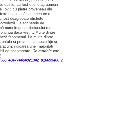
de opinie, au fost etichetați oameni
i loviți cu pietre proveneau din
etextul pensionărilor, ceea ce-a
Au fost dezgropate etichete
n-ortodoxă. La etichetele de
upă numele geopoliticianului rus
 continua dacă vreţi… Multe dintre
aliază fenomenul. La multe dintre
zontala și pe verticala societății și,
acum: ridicarea unei majorități
ribil de posomorâte.
Ce modele vor