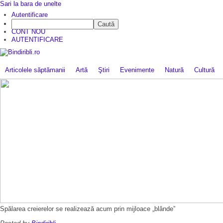
Sari la bara de unelte
Autentificare
Caută
CINE SUNTEM?
CONT NOU
AUTENTIFICARE
Articolele săptămanii
Artă
Ştiri
Evenimente
Natură
Cultură
Spălarea creierelor se realizează acum prin mijloace „blânde”