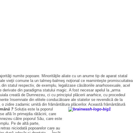
orităţi numite popoare. Minorităţile aliate cu un anume tip de aparat statal
e ale vieţii comune la un talmeş-balmeş noţional ce reaminteşte promiscuitatea
din statul respectiv, de exemplu, legalizase căsătoriile anarhosexuale, acel
ive derivate din paradigma statului magic. A fost necesar apelul la „arma
duiala creată de Dumnezeu, ci cu principiul plăcerii anarhice, cu procedeul
 Segmente însemnate din elitele conducătoare ale statelor se revendică de la
l, o zidire zadarnic urnită din frământătura plăcerilor. Această frământătură
demână ?
Soluția este la poporul
 află în primejdia rătăcirii, care
umnezeu către poporul Său, care este
mplu. Pe de altă parte,
retras niciodată popoarelor care au
njire după adevăr şi dreptate…. Încât