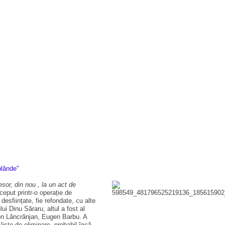
or, din nou , la un act de
ceput printr-o operație de
 desființate, fie refondate, cu alte
lui Dinu Săraru, altul a fost al
Ion Lăncrănjan, Eugen Barbu. A
liste de eliminare, probabil încă