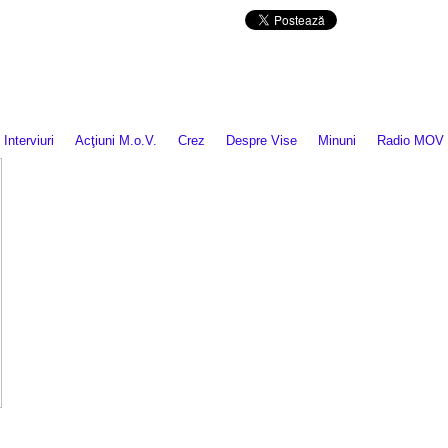
Da mai departe
Interviuri
Acţiuni M.o.V.
Crez
Despre Vise
Minuni
Radio MOV