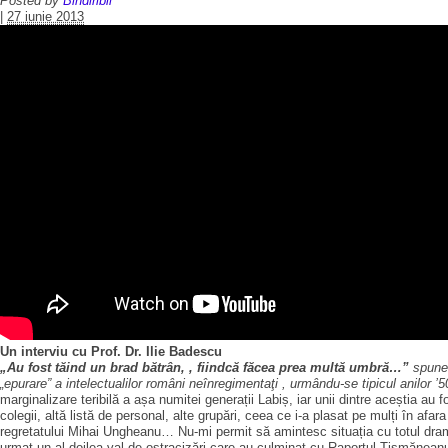
Posted by
Bindiribli
|
27 iunie 2013
Un interviu cu Prof. Dr. Ilie Badescu
„Au fost tăind un brad bătrân, , fiindcă făcea prea multă umbră…”
spunea
„epurare” a intelectualilor români neînregimentaţi , urmându-se tipicul anilor ’5
marginalizare teribilă a așa numitei generații Labiș, iar unii dintre aceștia au fos
colegii, altă listă de personal, alte grupări, ceea ce i-a plasat pe mulți în afara
regretatului Mihai Ungheanu… Nu-mi permit să amintesc situația cu totul dram
urmat un al doilea val de ostracizări care au culminat cu Raportul Tismăneanu în