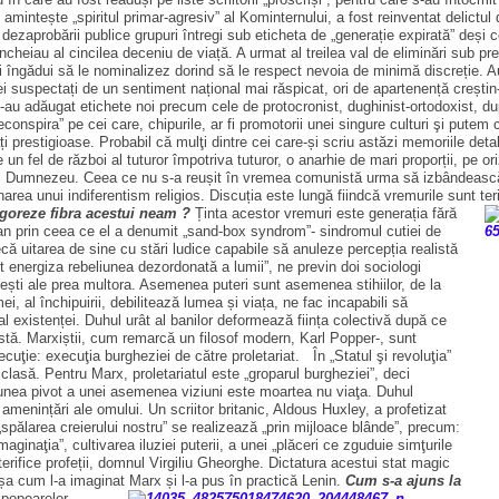
mintește „spiritul primar-agresiv” al Kominternului, a fost reinventat delictul 
ezaprobării publice grupuri întregi sub eticheta de „generație expirată” deși ce
încheiau al cincilea deceniu de viață. A urmat al treilea val de eliminări sub pr
-mi îngădui să le nominalizez dorind să le respect nevoia de minimă discreție. 
 cei suspectați de un sentiment național mai răspicat, ori de apartenență crești
 s-au adăugat etichete noi precum cele de protocronist, dughinist-ortodoxist, d
conspira” pe cei care, chipurile, ar fi promotorii unei singure culturi şi putem
ăți prestigioase. Probabil că mulţi dintre cei care-și scriu astăzi memoriile det
 un fel de război al tuturor împotriva tuturor, o anarhie de mari proporții, pe ori
lui Dumnezeu. Ceea ce nu s-a reușit în vremea comunistă urma să izbândească 
narea unui indiferentism religios. Discuția este lungă fiindcă vremurile sunt te
vigoreze fibra acestui neam ?
Ținta acestor vremuri este generația fără
an prin ceea ce el a denumit „sand-box syndrom”- sindromul cutiei de
că uitarea de sine cu stări ludice capabile să anuleze percepția realistă
t energiza rebeliunea dezordonată a lumii”, ne previn doi sociologi
tești ale prea multora. Asemenea puteri sunt asemenea stihiilor, de la
mei, al închipuirii, debilitează lumea și viața, ne fac incapabili să
l existenței. Duhul urât al banilor deformează ființa colectivă după ce
istă. Marxiștii, cum remarcă un filosof modern, Karl Popper-, sunt
execuţie: execuţia burgheziei de către proletariat. În „Statul şi revoluţia”
clasă. Pentru Marx, proletariatul este „groparul burgheziei”, deci
ţiunea pivot a unei asemenea viziuni este moartea nu viaţa. Duhul
e amenințări ale omului. Un scriitor britanic, Aldous Huxley, a profetizat
 „spălarea creierului nostru” se realizează „prin mijloace blânde”, precum:
aginaţia”, cultivarea iluziei puterii, a unei „plăceri ce zguduie simţurile
rifice profeții, domnul Virgiliu Gheorghe. Dictatura acestui stat magic
 așa cum l-a imaginat Marx și l-a pus în practică Lenin.
Cum s-a ajuns la
a popoarelor