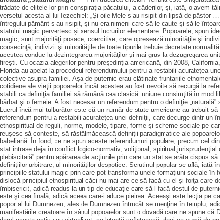
trădate de elitele lor prin conspiraţia păcatului, a căderilor, şi, iată, o avem tă
versetul acesta al lui Iezechiel: „Şi oile Mele s’au risipit din lipsă de păstor 
întregului pământ s-au risipit, şi nu era nimeni care să le caute şi să le întoarc
statului magic pervertesc și sensul lucrurilor elementare. Popoarele, spun ideo
magic, sunt majorităţi posace, coercitive, care opresează minorităţile şi indiviz
consecinţă, indivizii şi minorităţile de toate tipurile trebuie decretate normalită
acestea conduc la dezintegrarea majorităţilor și mai grav la dezagregarea unităț
firești. Cu ocazia alegerilor pentru preşedinţia americană, din 2008, California
Florida au apelat la procedeul referendumului pentru a restabili acurateţea unei 
colective asupra familiei. Aşa de puternic erau clătinate fruntariile etnomentale
cotidiene ale vieţii popoarelor încât acestea au fost nevoite să recurgă la re
stabili ca definiţia familiei să rămână cea clasică: uniune consimţită în mod li
bărbat şi o femeie. A fost necesar un referendum pentru o definiţie „naturală” 
Lucrul încă mai tulburător este că un număr de state americane au trebuit să
referendum pentru a restabili acurateţea unei definiţii, care decurge dintr-un în
etnospiritual de reguli, norme, modele, tipare, forme şi scheme sociale pe car
reuşesc să conteste, să răstălmăcească definiţii paradigmatice ale popoarelor
babeliană. În fond, ce ne spun aceste referendumuri populare, precum cel din
stat intrase deja în conflict logico-normativ, voliţional, spiritual,jurispruden
plebiscitară” pentru apărarea de acţiunile prin care un stat se arăta dispus s
definiţiilor arbitrare, al minorităţilor despotice. Scrutinul popular se află, ia
principiile statului magic prin care pot transforma unele formaţiuni sociale în f
dislocă principiul etnospiritual căci nu mai are ce să facă cu el şi forţa care
îmbisericit, adică readus la un tip de educație care să-l facă destul de puterni
este şi cea finală, adică aceea care-i aduce pieirea. Aceeaşi este lecţia pe 
popor al lui Dumnezeu, ales de Dumnezeu întrucât se menţine în templu, adică
manifestările creatoare în sânul popoarelor sunt o dovadă care ne spune că 
darul acesta activ sau virtualizat, ca latenţă sufletească, deci ca sumă de pro