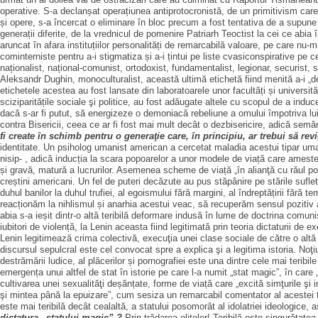
operative. S-a declanșat operațiunea antiprotocronistă, de un primitivism care a
și opere, s-a încercat o eliminare în bloc precum a fost tentativa de a supune d
generații diferite, de la vrednicul de pomenire Patriarh Teoctist la cei ce abia 
aruncat în afara instituțiilor personalități de remarcabilă valoare, pe care nu
cominterniste pentru a-i stigmatiza și a-i țintui pe liste cvasiconspirative pe
naționalist, național-comunist, ortodoxist, fundamentalist, legionar, securist,
Aleksandr Dughin, monoculturalist, această ultimă etichetă fiind menită a-i „de
etichetele acestea au fost lansate din laboratoarele unor facultăți și universit
sciziparitățile sociale şi politice, au fost adăugate altele cu scopul de a induce
dacă s-ar fi putut, să energizeze o demoniacă rebeliune a omului împotriva 
contra Bisericii, ceea ce ar fi fost mai mult decât o dezbisericire, adică semă
fi create în schimb pentru o generaţie care, în principiu, ar trebui să re
identitate. Un psiholog umanist american a cercetat maladia acestui tipar um
nisip- , adică inducția la scara popoarelor a unor modele de viață care ameste
și gravă, matură a lucrurilor. Asemenea scheme de viață „în alianţă cu răul po
creștini americani. Un fel de puteri decăzute au pus stăpânire pe stările sufle
duhul banilor la duhul trufiei, al egoismului fără margini, al îndreptățirii fără te
reacționăm la nihlismul și anarhia acestui veac, să recuperăm sensul pozitiv a
abia s-a ieșit dintr-o altă teribilă deformare indusă în lume de doctrina comun
iubitori de violență, la Lenin aceasta fiind legitimată prin teoria dictaturii de 
Lenin legitimează crima colectivă, execuţia unei clase sociale de către o altă 
discursul sepulcral este cel convocat spre a explica şi a legitima istoria. No
destrămării ludice, al plăcerilor și pornografiei este una dintre cele mai teribil
emergența unui altfel de stat în istorie pe care l-a numit „stat magic”, în care
cultivarea unei sexualităţi deșănțate, forme de viață care „excită simţurile şi im
şi mintea până la epuizare”, cum sesiza un remarcabil comentator al acestei te
este mai teribilă decât cealaltă, a statului posomorât al idolatriei ideologice,
dictatura „statului magic” ?
Prin trădarea elitelor! Teribilă este singurătate