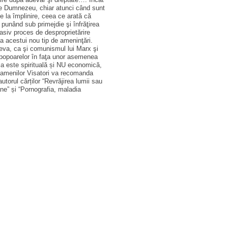
pre Dumnezeu, chiar atunci când sunt
e la împlinire, ceea ce arată că
e punând sub primejdie şi înfrăţirea
masiv proces de desproprietărire
ţa acestui nou tip de ameninţări.
ceva, ca şi comunismul lui Marx şi
a popoarelor în faţa unor asemenea
ția este spirituală și NU economică,
menilor Visatori va recomanda
utorul cărților “Revrăjirea lumii sau
ane” și “Pornografia, maladia