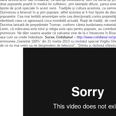
doar popoarele poartă în mediul lor sufletesc, prin latenţele difuze, şansa en
lipsite de şcoli speciale în acest sens. Tradiţiile şi cultura acestora, ca sem
Dumnezeu a binevoit în şi prin popoare; altfel acestea ar fi fost lipsite de dar
popoarelor. Cea mai teribilă ameninţare este cea direcţionată contra proprietăţ
identitară ceea ce agravează criza mondială actuală. Rupţi de tradiţii, de credi
Doctrina lansată de preşedintele Truman, conform căreia bunăstarea materială e
Lenin, că mâncarea este totul şi religia este opiu pentru popoare, au contribui
promisiuni. Ne dăm seama așadar că salvarea vine de la o întoarcere în Biseric
așa cum se crede îndeobște.
Sursa:
Cotidianul –
http://www.cotidianul.ro/s
emisiunea „Garantat 100%” din 31 martie 2013 cu invitatul special Virgiliu Gheorg
de ce nu mai vrem sa ne desprindem de televizor”, “Știinta și războiul sfârșitul