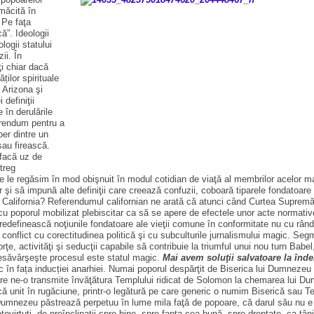
lmăcită în
… Pe faţa
ă”. Ideologii
logii statului
ii. În
ţi chiar dacă
ilor spirituale
, Arizona şi
definiţii
 în derulările
ferendum pentru a
ber dintre un
sau firească.
 facă uz de
treg
e le regăsim în mod obişnuit în modul cotidian de viaţă al membrilor acelor maj
 şi să impună alte definiţii care creează confuzii, coboară tiparele fondatoar
 California? Referendumul californian ne arată că atunci când Curtea Supremă 
ţial cu poporul mobilizat plebiscitar ca să se apere de efectele unor acte normat
ă redefinească noţiunile fondatoare ale vieţii comune în conformitate nu cu rân
tă în conflict cu corectitudinea politică şi cu subculturile jurnalismului magic.
orţe, activităţi şi seducţii capabile să contribuie la triumful unui nou turn Babe
 desăvârşeşte procesul este statul magic.
Mai avem soluţii salvatoare la în
c în fața inducției anarhiei. Numai poporul despărţit de Biserica lui Dumnezeu se
care ne-o transmite învăţătura Templului ridicat de Solomon la chemarea lui D
 unit în rugăciune, printr-o legătură pe care generic o numim Biserică sau Te
Dumnezeu păstrează perpetuu în lume mila faţă de popoare, că darul său nu e 
tovirtuţi, de preînclinaţii spre bine, spre fapta cea bună, spre dreptate, ca tâ