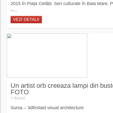
2015 în Piața Cetății. Seri culturale în Baia Mare. 
–...
VEZI DETALII
Un artist orb creeaza lampi din bust
FOTO
by
Bindiribli
Sursa – 3dfirstaid visual architecture