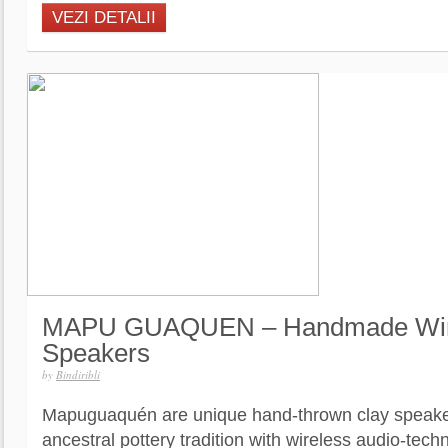
VEZI DETALII
MAPU GUAQUEN – Handmade Wir
Speakers
by
Bindiribli
Mapuguaquén are unique hand-thrown clay speake
ancestral pottery tradition with wireless audio-tec