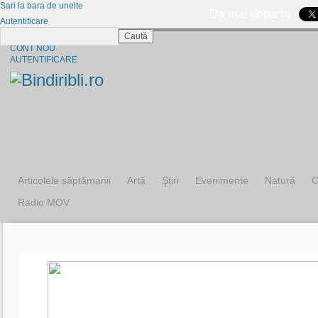
Sari la bara de unelte
Da mai departe
Autentificare
Caută
CINE SUNTEM?
CONT NOU
AUTENTIFICARE
Articolele săptămanii
Artă
Ştiri
Evenimente
Natură
C
Radio MOV