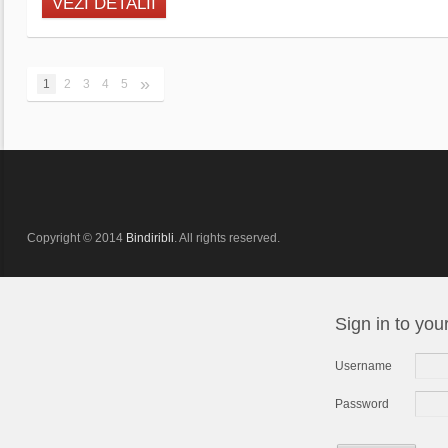
VEZI DETALII
»
1
2
3
4
5
Copyright © 2014
Bindiribli
. All rights reserved.
Sign in to you
Username
Password