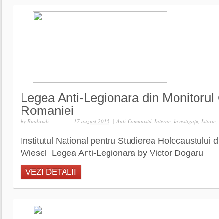
Legea Anti-Legionara din Monitorul O
Romaniei
by
Bindiribli
17 august 2015
|
Anti-Comunistă
,
Interne
,
Investigaţii
,
Istorie
,
Institutul National pentru Studierea Holocaustului 
Wiesel Legea Anti-Legionara by Victor Dogaru
VEZI DETALII