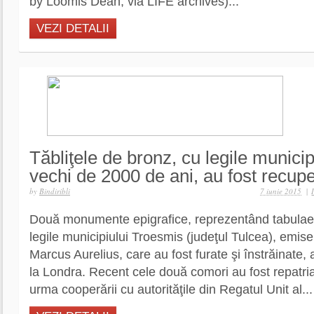
by Loomis Dean, via LIFE archives)...
VEZI DETALII
Tăbliţele de bronz, cu legile munici
vechi de 2000 de ani, au fost recup
by
Bindiribli
7 iunie 2015
|
Două monumente epigrafice, reprezentând tabulae 
legile municipiului Troesmis (judeţul Tulcea), emise
Marcus Aurelius, care au fost furate şi înstrăinate, 
la Londra. Recent cele două comori au fost repatria
urma cooperării cu autorităţile din Regatul Unit al...