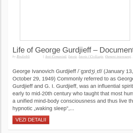
Life of George Gurdjieff – Documen
by
Bindiribli
|
Anti-Comunistă
,
Istorie
,
Istorie / Civilizaţie
,
Oameni interesanţi
,
George Ivanovich Gurdjieff /ˈɡɜrdʒiˌɛf/ (January 1
October 29, 1949) Commonly referred to as Georg
Gurdjieff and G. I. Gurdjieff, was an influential spiri
early to mid-20th century who taught that most h
a unified mind-body consciousness and thus live thei
hypnotic „waking sleep”,...
VEZI DETALII