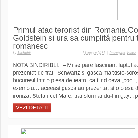
Primul atac terorist din Romania.C
Goldstein si ura sa cumplită pentru 
românesc
by
Bindiribli
23 august 2015
|
Investigaţii
,
Istorie
,
NOTA BINDIRIBLI: – Mi se pare fascinant faptul ac
prezentat de fratii Schwartz si gasca marxisto-soro
bucuresti intr-o piesa de teatru ca fiind ceva „cool”
exemplu… aceeasi gasca au prezentat si o piesa de
ironizat Stefan cel Mare, transformandu-l in gay…pri
VEZI DETALII