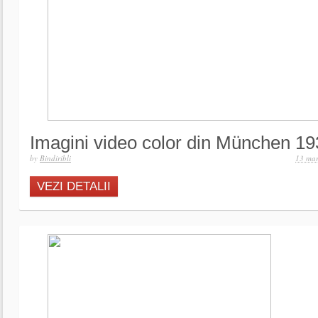
Imagini video color din München 1
by
Bindiribli
13 mar
VEZI DETALII