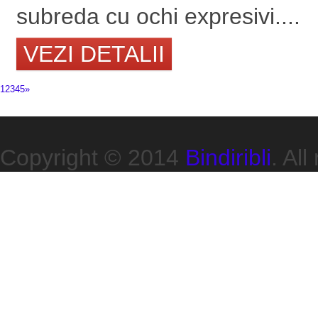
subreda cu ochi expresivi....
VEZI DETALII
1
2
3
4
5
»
Copyright © 2014
Bindiribli
. All