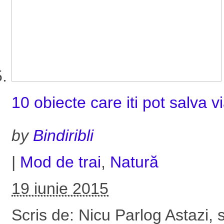
10 obiecte care iti pot salva v
by
Bindiribli
|
Mod de trai
,
Natură
19 iunie 2015
Scris de: Nicu Parlog Astazi, 