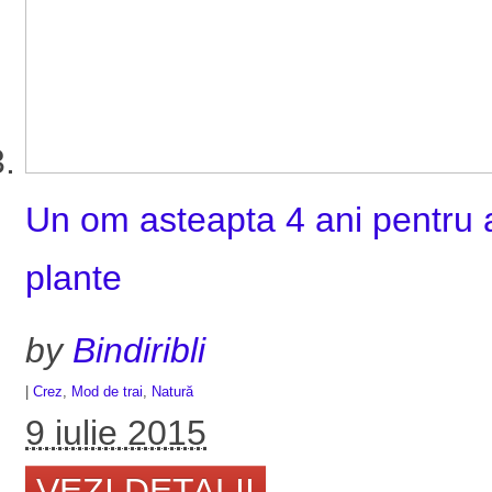
Un om asteapta 4 ani pentru a 
plante
by
Bindiribli
|
Crez
,
Mod de trai
,
Natură
9 iulie 2015
VEZI DETALII