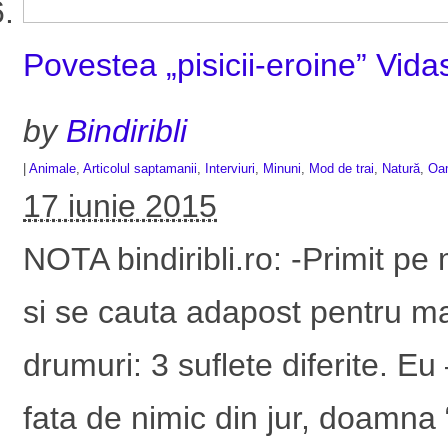
Povestea „pisicii-eroine” Vid
by
Bindiribli
|
Animale
,
Articolul saptamanii
,
Interviuri
,
Minuni
,
Mod de trai
,
Natură
,
Oam
17 iunie 2015
NOTA bindiribli.ro: -Primit pe
si se cauta adapost pentru mat
drumuri: 3 suflete diferite. Eu
fata de nimic din jur, doamna 