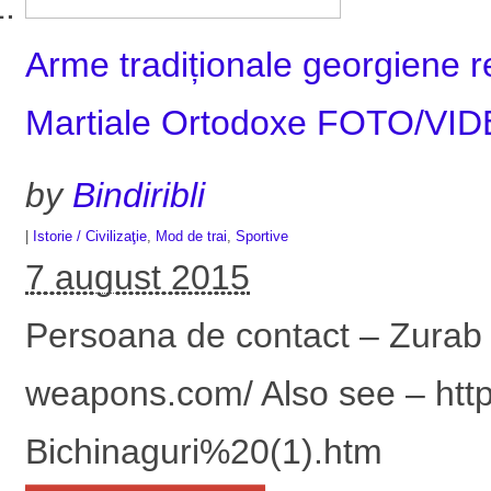
Arme tradiționale georgiene 
Martiale Ortodoxe FOTO/VI
by
Bindiribli
|
Istorie / Civilizaţie
,
Mod de trai
,
Sportive
7 august 2015
Persoana de contact – Zurab 
weapons.com/ Also see – htt
Bichinaguri%20(1).htm