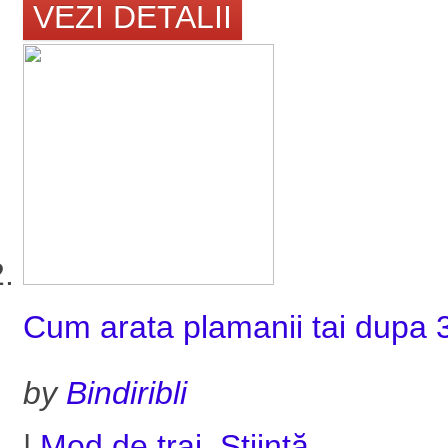
VEZI DETALII
Cum arata plamanii tai dupa 
by
Bindiribli
|
Mod de trai
,
Ştiinţă