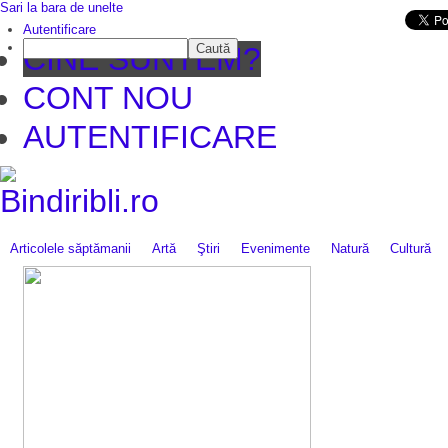
Sari la bara de unelte
Da mai departe
Autentificare
Caută
CINE SUNTEM?
CONT NOU
AUTENTIFICARE
Articolele săptămanii
Artă
Ştiri
Evenimente
Natură
Cultură