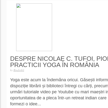
DESPRE NICOLAE C. TUFOI, PIO
PRACTICII YOGA ÎN ROMÂNIA
by
Bindiribli
Yoga este acum la îndemâna oricui. Găsești informați
dispoziție librării și biblioteci întregi cu cărți, precu
urmări tutoriale video pe Youtube cu mari maeștri in
oportunitatea de a pleca într-un retreat indian care s
formezi o idee...