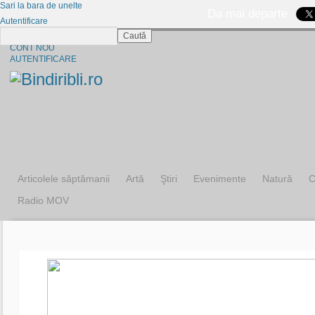
Sari la bara de unelte
Da mai departe
Autentificare
Caută
CINE SUNTEM?
CONT NOU
AUTENTIFICARE
Articolele săptămanii
Artă
Ştiri
Evenimente
Natură
C
Radio MOV