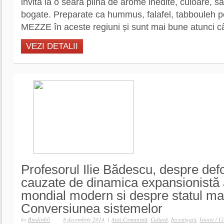
invită la o seară plină de arome inedite, culoare, sa
bogate. Preparate ca hummus, falafel, tabbouleh 
MEZZE în aceste regiuni și sunt mai bune atunci câ
VEZI DETALII
Profesorul Ilie Bădescu, despre defo
cauzate de dinamica expansionistă 
mondial modern si despre statul mag
Conversiunea sistemelor
by
Bindiribli
8 decembrie 2014
|
Anti-Comunistă
,
Cultură
,
Investigaţii
,
Istorie / Ci