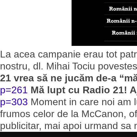
La acea campanie erau tot patri
nostru, dl. Mihai Tociu poveste
21 vrea să ne jucăm de-a “mă
p=261
Mă lupt cu Radio 21! 
p=303
Moment in care noi am lu
frumos celor de la McCanon, of
publicitar, mai apoi urmand sa n