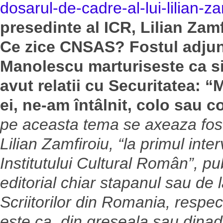
dosarul-de-cadre-al-lui-lilian-
presedinte al ICR, Lilian Zamf
Ce zice CNSAS? Fostul adjun
Manolescu marturiseste ca si 
avut relatii cu Securitatea: 
ei, ne-am întâlnit, colo sau co
pe aceasta tema se axeaza fost
Lilian Zamfiroiu, “la primul inte
Institutului Cultural Român”, pu
editorial chiar stapanul sau de
Scriitorilor din Romania, respec
este ca, din greseala sau dinad