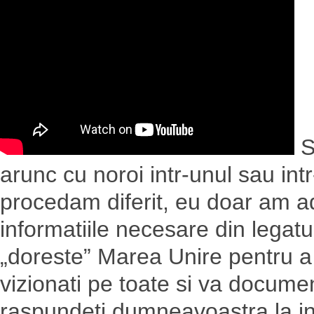
S
arunc cu noroi intr-unul sau int
procedam diferit, eu doar am ad
informatiile necesare din legatu
„doreste” Marea Unire pentru a v
vizionati pe toate si va documen
raspundeti dumneavoastra la in