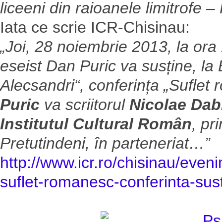
liceeni din raioanele limitrofe –
Iata ce scrie ICR-Chisinau:
„Joi, 28 noiembrie 2013, la ora 
eseist Dan Puric va susține, la B
Alecsandri“, conferința „Suflet 
Puric
va scriitorul
Nicolae Dab
Institutul Cultural Român
, pr
Pretutindeni, în parteneriat…”
http://www.icr.ro/chisinau/eve
suflet-romanesc-conferinta-sust