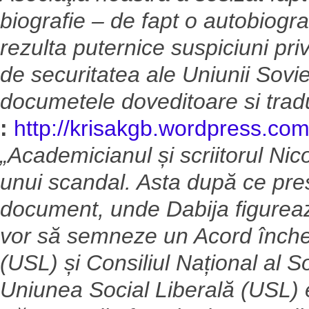
biografie – de fapt o autobiogr
rezulta puternice suspiciuni pr
de securitatea ale Uniunii Sov
documetele doveditoare si trad
:
http://krisakgb.wordpress.co
„Academicianul și scriitorul Nic
unui scandal. Asta după ce pre
document, unde Dabija figureaz
vor să semneze un Acord înche
(USL) și Consiliul Național al So
Uniunea Social Liberală (USL) 