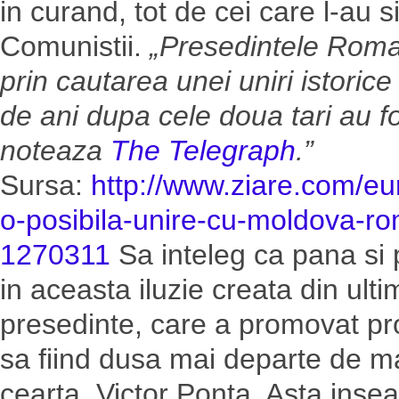
in curand, tot de cei care l-au 
Comunistii.
„Presedintele Roma
prin cautarea unei uniri istoric
de ani dupa cele doua tari au f
noteaza
The Telegraph
.”
Sursa:
http://www.ziare.com/e
o-posibila-unire-cu-moldova-r
1270311
Sa inteleg ca pana si 
in aceasta iluzie creata din ul
presedinte, care a promovat pr
sa fiind dusa mai departe de ma
cearta, Victor Ponta. Asta inse