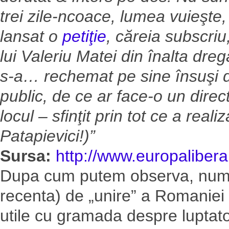
trei zile-ncoace, lumea vuieşte, 
lansat o
petiţie
, căreia subscri
lui Valeriu Matei din înalta dre
s-a… rechemat pe sine însuşi di
public, de ce ar face-o un dire
locul – sfinţit prin tot ce a realiz
Patapievici!)”
Sursa:
http://www.europaliber
Dupa cum putem observa, numai
recenta) de „unire” a Romaniei
utile cu gramada despre luptator