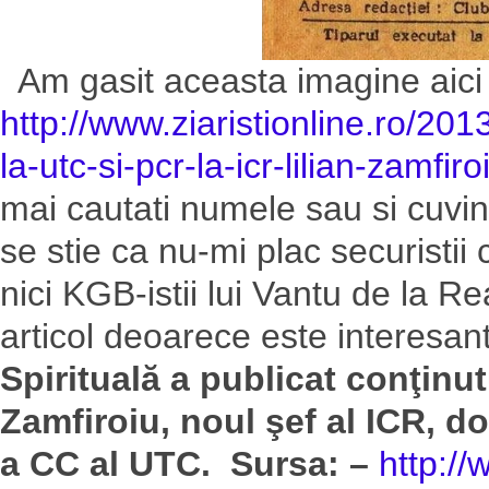
Am gasit aceasta imagine aici 
http://www.ziaristionline.ro/201
la-utc-si-pcr-la-icr-lilian-zamfi
mai cautati numele sau si cuvin
se stie ca nu-mi plac securistii c
nici KGB-istii lui Vantu de la Re
articol deoarece este interesan
Spirituală a publicat conţinut
Zamfiroiu, noul şef al ICR, d
a CC al UTC.
Sursa: –
http://