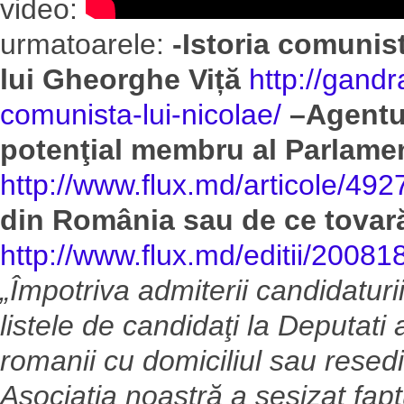
video:
urmatoarele:
-Istoria comunist
lui Gheorghe Viță
http://gandr
comunista-lui-nicolae/
–
Agentu
potenţial membru al Parlame
http://www.flux.md/articole/492
din România sau de ce tovară
http://www.flux.md/editii/20081
„Împotriva admiterii candidaturi
listele de candidaţi la Deputati 
romanii cu domiciliul sau resedin
Asociaţia noastră a sesizat fapt