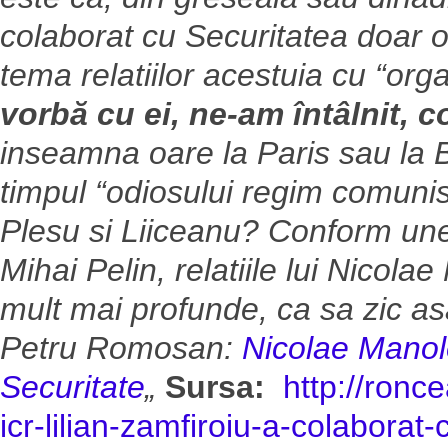
colaborat cu Securitatea doar o
tema relatiilor acestuia cu “org
vorbă cu ei, ne-am întâlnit, c
inseamna oare la Paris sau la B
timpul “odiosului regim comunist
Plesu si Liiceanu? Conform unei
Mihai Pelin, relatiile lui Nicol
mult mai profunde, ca sa zic asa
Petru Romosan:
Nicolae Manole
Securitate
„
Sursa:
http://ronc
icr-lilian-zamfiroiu-a-colaborat