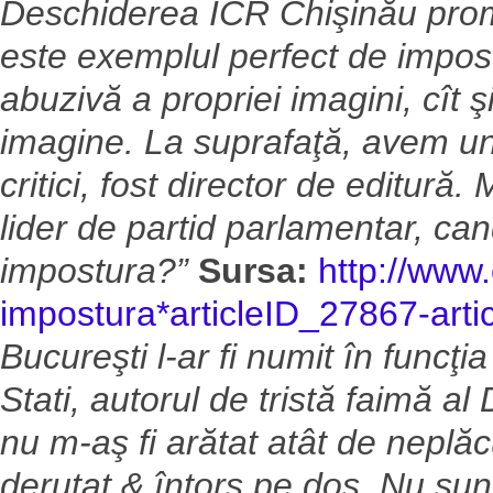
Deschiderea ICR Chişinău prom
este exemplul perfect de impost
abuzivă a propriei imagini, cît 
imagine. La suprafaţă, avem un
critici, fost director de editură.
lider de partid parlamentar, cand
impostura?”
Sursa:
http://www.
impostura*articleID_27867-artic
Bucureşti l-ar fi numit în funcţ
Stati, autorul de tristă faimă 
nu m-aş fi arătat atât de neplăc
derutat & întors pe dos. Nu sun