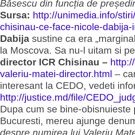
Băsescu din funcția de președin
Sursa:
http://unimedia.info/stir
chisinau-ce-face-nicole-dabija-
Dabija
sustine ca era „marginali
la Moscova. Sa nu-l uitam si 
director
ICR Chisinau –
http:
valeriu-matei-director.html
– car
interesant la CEDO, vedeti inform
http://justice.md/file/CED
Dupa cum se bine-obisnuieste pe
Bucuresti, mereu ajunge denumi
despre numirea lui Valeriu Mate