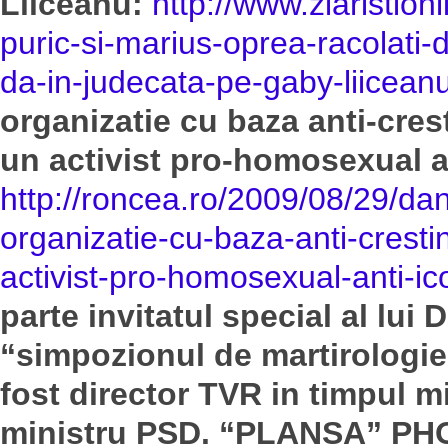
Liiceanu:
http://www.ziaristio
puric-si-marius-oprea-racolati-d
da-in-judecata-pe-gaby-liiceanu
organizatie cu baza anti-crest
un activist pro-homosexual an
http://roncea.ro/2009/08/29/dan
organizatie-cu-baza-anti-crestin
activist-pro-homosexual-anti-ico
parte invitatul special al lui 
“simpozionul de martirologi
fost director TVR in timpul mi
ministru PSD. “PLANSA” PHO