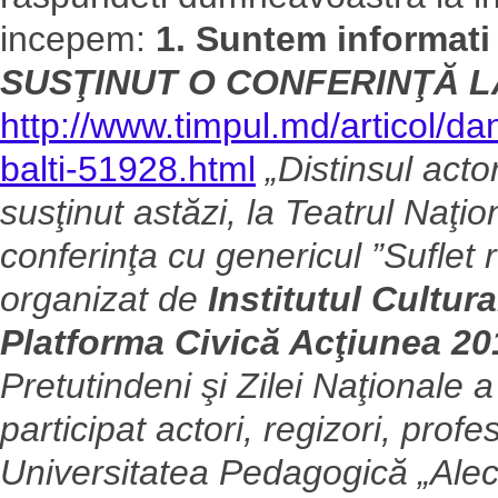
incepem:
1. Suntem informati
SUSŢINUT O CONFERINŢĂ L
http://www.timpul.md/articol/dan
balti-51928.html
„Distinsul acto
susţinut astăzi, la Teatrul Naţio
conferinţa cu genericul ”Suflet
organizat de
Institutul Cultur
Platforma Civică Acţiunea 20
Pretutindeni şi Zilei Naţionale
participat actori, regizori, profe
Universitatea Pedagogică „Alecu