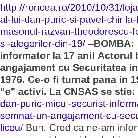
http://roncea.ro/2010/10/31/loja
al-lui-dan-puric-si-pavel-chiril
masonul-razvan-theodorescu-fost
si-alegerilor-din-19/
–
BOMBA: D
informator la 17 ani! Actorul
angajament cu Securitatea inc
1976. Ce-o fi turnat pana in
“e” activi. La CNSAS se stie:
dan-puric-micul-securist-inform
semnat-un-angajament-cu-securi
liceu/
Bun. Cred ca ne-am infor