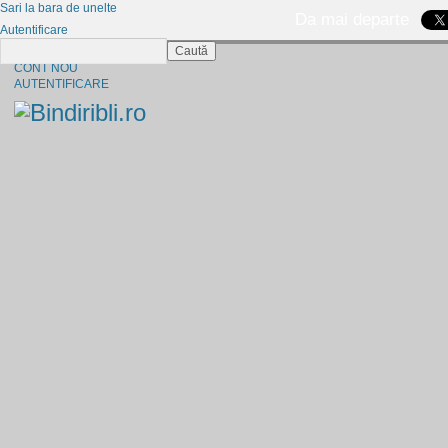
Sari la bara de unelte
Da mai departe
Autentificare
Caută
CINE SUNTEM?
CONT NOU
AUTENTIFICARE