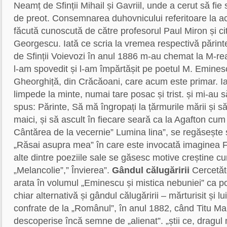
Neamț de Sfinții Mihail și Gavriil, unde a cerut să fie 
de preot. Consemnarea duhovnicului referitoare la a
făcută cunoscută de către profesorul Paul Miron și c
Georgescu. Iată ce scria la vremea respectivă părint
de Sfinții Voievozi în anul 1886 m-au chemat la M-rea
l-am spovedit și l-am împărtășit pe poetul M. Eminesc
Gheorghiță, din Crăcăoani, care acum este primar. I
limpede la minte, numai tare posac și trist. și mi-au 
spus: Părinte, Să mă îngropați la țărmurile mării și să
maici, și să ascult în fiecare seară ca la Agafton cum
Cântărea de la vecernie” Lumina lina”, se regăsește ș
„Răsai asupra mea” în care este invocată imaginea Fe
alte dintre poeziile sale se găsesc motive creștine cu
„Melancolie”,” Învierea”.
Gândul călugăririi
Cercetăt
arata în volumul „Eminescu și mistica nebuniei” ca p
chiar alternativă și gândul călugăririi – mărturisit și l
confrate de la „Românul”, în anul 1882, când Titu Ma
descoperise încă semne de „alienat”. „știi ce, dragul