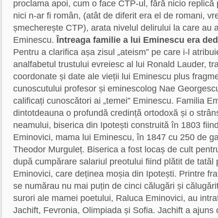
proclama apoi, cum o face CTP-ul, fără nicio replică
nici n-ar fi român, (atât de diferit era el de romani, v
șmecherește CTP), arata nivelul delirului la care au aj
Eminescu.
Întreaga familie a lui Eminescu era ded
Pentru a clarifica așa zisul „ateism” pe care i-l atrib
analfabetul trustului evreiesc al lui Ronald Lauder, 
coordonate și date ale vieții lui Eminescu plus fragme
cunoscutului profesor și eminescolog Nae Georgescu,
calificați cunoscători ai „temei” Eminescu. Familia E
dintotdeauna o profundă credință ortodoxă și o strân
neamului, biserica din Ipotești construită în 1803 fi
Eminovici, mama lui Eminescu, în 1847 cu 250 de gal
Theodor Murguleț. Biserica a fost locaș de cult pentru 
după cumpărare salariul preotului fiind plătit de tată
Eminovici, care deținea moșia din Ipotești. Printre fr
se numărau nu mai puțin de cinci călugări și călugărite 
surori ale mamei poetului, Raluca Eminovici, au intrat
Jachift, Fevronia, Olimpiada și Sofia. Jachift a ajuns c