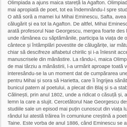
Olimpiada a ajuns maica stareță la Agafton. Olimpia
mai apropiată de poet, tot ea îndemnându-l spre studi
O altă soră a mamei lui Mihai Eminescu, Safta, avea o
călugărit și ea tot la Agafton. De altfel, Mihai Emines
arată profesorul Nae Georgescu, mergea foarte des 
unde rămânea cu săptămânile, participa la viața de o
cântece și întâmplări povestite de călugărițe, iar măt
chiar să descifreze alfabetul chirilic și i-a înlesnit acce
manuscrisele din mănăstire. La rându-i, maica Olimp
de mai târziu a mănăstirii, l-a urmărit aproape toată v
interesându-se la un moment dat de cumpărarea une
pentru Mihai și sora să Harietta, care îi îngrijea sănă
bunicul patern al poetului, a plecat din Blaj și s-a stab
Călinești, prin anul 1802, unde a ridicat o căsuță și, a
lemn la care a slujit. Cercetătorul Nae Georgescu des
studiile sale un episod mai puțin cunoscut din viața l
rândul lui atestă trăirea în comuniune creștină a poetu
Taine. Este vorba de anul 1886, când Eminescu se af