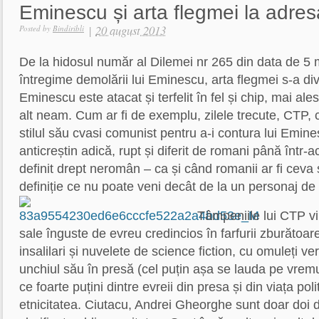
Eminescu și arta flegmei la adre
|
20 august 2013
Posted by
Bindiribli
De la hidosul număr al Dilemei nr 265 din data de 5 
întregime demolării lui Eminescu, arta flegmei s-a div
Eminescu este atacat și terfelit în fel și chip, mai al
alt neam. Cum ar fi de exemplu, zilele trecute, CTP, c
stilul său cvasi comunist pentru a-i contura lui Emin
anticreștin adică, rupt și diferit de romani până într-a
definit drept neromân – ca și când romanii ar fi ceva 
definiție ce nu poate veni decât de la un personaj de 
Tâmpeniile lui CTP vi
sale înguste de evreu credincios în farfurii zburătoar
insalilari și nuvelete de science fiction, cu omuleți ve
unchiul său în presă (cel puțin așa se lauda pe vrem
ce foarte puțini dintre evreii din presa și din viața pol
etnicitatea. Ciutacu, Andrei Gheorghe sunt doar doi d