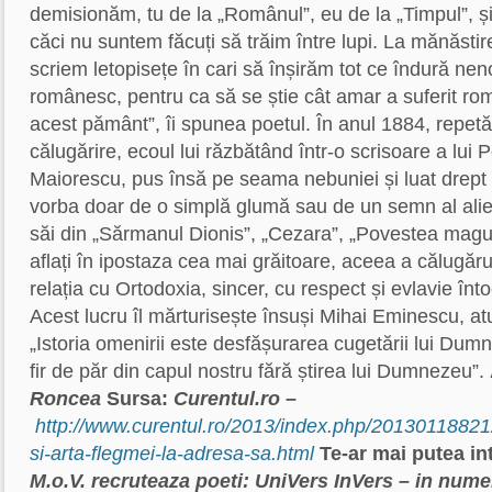
demisionăm, tu de la „Românul”, eu de la „Timpul”, și
căci nu suntem făcuți să trăim între lupi. La mănăstire, 
scriem letopisețe în cari să înșirăm tot ce îndură ne
românesc, pentru ca să se știe cât amar a suferit româ
acest pământ”, îi spunea poetul. În anul 1884, repetă 
călugărire, ecoul lui răzbătând într-o scrisoare a lui P
Maiorescu, pus însă pe seama nebuniei și luat drept
vorba doar de o simplă glumă sau de un semn al alien
săi din „Sărmanul Dionis”, „Cezara”, „Povestea magulu
aflați în ipostaza cea mai grăitoare, aceea a călugăru
relația cu Ortodoxia, sincer, cu respect și evlavie înt
Acest lucru îl mărturisește însuși Mihai Eminescu, a
„Istoria omenirii este desfă­șurarea cugetării lui Du
fir de păr din capul nostru fără știrea lui Dumnezeu”.
Roncea
Sursa:
Curentul.ro –
http://www.curentul.ro/2013/index.php/20130118821
si-arta-flegmei-la-adresa-sa.html
Te-ar mai putea int
M.o.V. recruteaza poeti: UniVers InVers – in numel