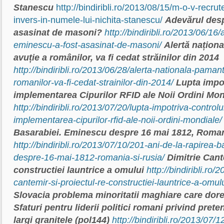
Stanescu
http://bindiribli.ro/2013/08/15/m-o-v-recru
invers-in-numele-lui-nichita-stanescu/
Adevărul des
asasinat de masoni?
http://bindiribli.ro/2013/06/16
eminescu-a-fost-asasinat-de-masoni/
Alertă naționa
avuție a românilor, va fi cedat străinilor din 2014
http://bindiribli.ro/2013/06/28/alerta-nationala-pamant
romanilor-va-fi-cedat-strainilor-din-2014/
Lupta impot
implementarea Cipurilor RFID ale Noii Ordini Mon
http://bindiribli.ro/2013/07/20/lupta-impotriva-controlul
implementarea-cipurilor-rfid-ale-noii-ordini-mondiale/
Basarabiei. Eminescu despre 16 mai 1812, Roman
http://bindiribli.ro/2013/07/10/201-ani-de-la-rapirea
despre-16-mai-1812-romania-si-rusia/
Dimitrie Cant
constructiei launtrice a omului
http://bindiribli.ro/
cantemir-si-proiectul-re-constructiei-launtrice-a-omulu
Slovacia problema minoritatii maghiare care dor
Sfaturi pentru liderii politici romani privind preten
largi granitele (pol144)
http://bindiribli.ro/2013/07/