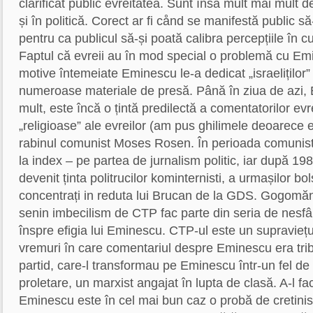
clarificat public evreitatea. Sunt însă mult mai mult d
și în politică. Corect ar fi cånd se manifestă public să
pentru ca publicul să-și poată calibra percepțiile în 
Faptul că evreii au în mod special o problemă cu Emi
motive întemeiate Eminescu le-a dedicat „israeliților”
numeroase materiale de presă. Până în ziua de azi,
mult, este încă o țintă predilectă a comentatorilor evrei
„religioase” ale evreilor (am pus ghilimele deoarece ei
rabinul comunist Moses Rosen. În perioada comunis
la index – pe partea de jurnalism politic, iar după 198
devenit ținta politrucilor kominternisti, a urmașilor bol
concentrați in reduta lui Brucan de la GDS. Gogomăni
senin imbecilism de CTP fac parte din seria de nesfâ
înspre efigia lui Eminescu. CTP-ul este un supraviețui
vremuri în care comentariul despre Eminescu era tribu
partid, care-l transformau pe Eminescu într-un fel de p
proletare, un marxist angajat în lupta de clasă. A-l f
Eminescu este în cel mai bun caz o probă de cretinis