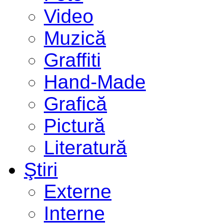
Video
Muzică
Graffiti
Hand-Made
Grafică
Pictură
Literatură
Ştiri
Externe
Interne