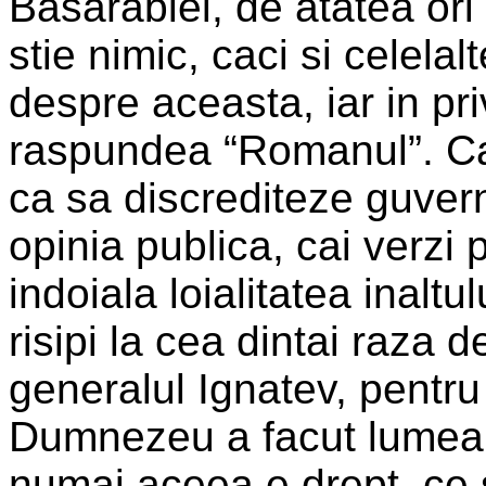
Basarabiei, de atatea or
stie nimic, caci si celela
despre aceasta, iar in pr
raspundea “Romanul”. Cal
ca sa discrediteze guver
opinia publica, cai verzi p
indoiala loialitatea inaltu
risipi la cea dintai raza d
generalul Ignatev, pentr
Dumnezeu a facut lumea 
numai aceea e drept, ce 