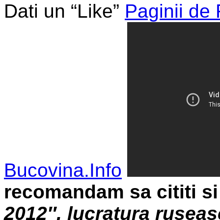
Dati un “Like”
Paginii de
Bucovina.Info
recomandam sa cititi si
2012″, lucratura rusea