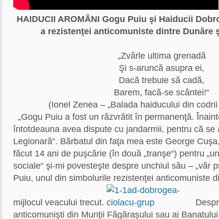
HAIDUCII AROMÂNI
Gogu Puiu şi Haiducii Dobro
a rezistenţei anticomuniste dintre Dunăre
„Zvârle ultima grenadă
Şi s-aruncă asupra ei,
Dacă trebuie să cadă,
Barem, facă-se scântei!“
(Ionel Zenea – „Balada haiducului din codri
„Gogu Puiu a fost un răzvrătit în permanenţă. Înaint
întotdeauna avea dispute cu jandarmii, pentru că se a
Legionară“. Bărbatul din faţa mea este George Cuşa
făcut 14 ani de puşcărie (în două „tranşe“) pentru „un
sociale“ şi-mi povesteşte despre unchiul său – „văr 
Puiu, unul din simbolurile rezistenţei anticomuniste 
mijlocul veacului trecut.
Despre
anticomunişti din Munţii Făgăraşului sau ai Banatului