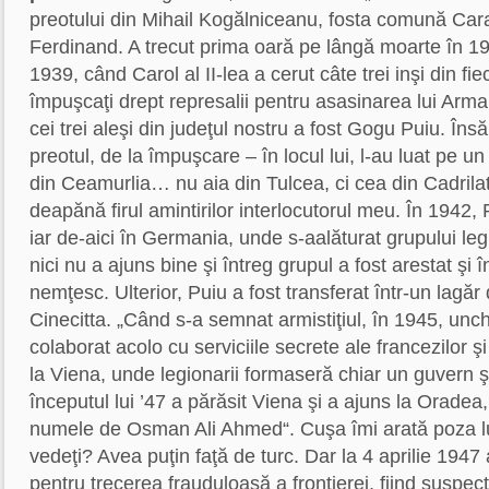
preotului din Mihail Kogălniceanu, fosta comună Car
Ferdinand. A trecut prima oară pe lângă moarte în 1
1939, când Carol al II-lea a cerut câte trei inşi din fie
împuşcaţi drept represalii pentru asasinarea lui Arm
cei trei aleşi din judeţul nostru a fost Gogu Puiu. Însă
preotul, de la împuşcare – în locul lui, l-au luat pe u
din Ceamurlia… nu aia din Tulcea, ci cea din Cadrila
deapănă firul amintirilor interlocutorul meu. În 1942, P
iar de-aici în Germania, unde s-aalăturat grupului legi
nici nu a ajuns bine şi întreg grupul a fost arestat şi î
nemţesc. Ulterior, Puiu a fost transferat într-un lag
Cinecitta. „Când s-a semnat armistiţiul, în 1945, un
colaborat acolo cu serviciile secrete ale francezilor ş
la Viena, unde legionarii formaseră chiar un guvern şi
începutul lui ’47 a părăsit Viena şi a ajuns la Oradea
numele de Osman Ali Ahmed“. Cuşa îmi arată poza lui
vedeţi? Avea puţin faţă de turc. Dar la 4 aprilie 1947 a
pentru trecerea frauduloasă a frontierei, fiind suspect