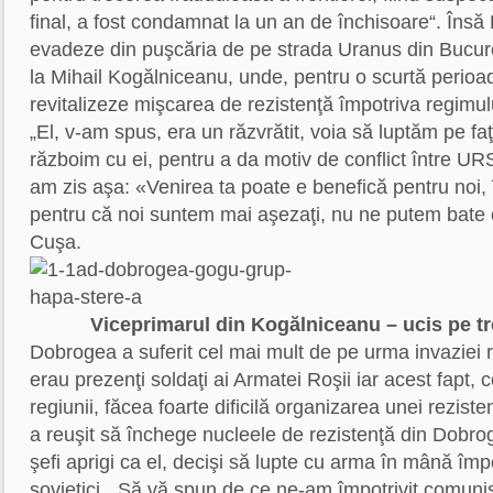
final, a fost condamnat la un an de închisoare“. Însă
evadeze din puşcăria de pe strada Uranus din Bucure
la Mihail Kogălniceanu, unde, pentru o scurtă perioa
revitalizeze mişcarea de rezistenţă împotriva regimulu
„El, v-am spus, era un răzvrătit, voia să luptăm pe faţ
războim cu ei, pentru a da motiv de conflict între UR
am zis aşa: «Venirea ta poate e benefică pentru noi, î
pentru că noi suntem mai aşezaţi, nu ne putem bate
Cuşa.
Viceprimarul din Kogălniceanu – ucis pe tr
Dobrogea a suferit cel mai mult de pe urma invaziei ru
erau prezenţi soldaţi ai Armatei Roşii iar acest fapt, 
regiunii, făcea foarte dificilă organizarea unei rezisten
a reuşit să închege nucleele de rezistenţă din Dobro
şefi aprigi ca el, decişi să lupte cu arma în mână împo
sovietici. „Să vă spun de ce ne-am împotrivit comuniş