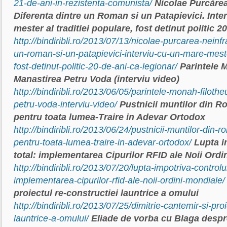
21-de-ani-in-rezistenta-comunista/
Nicolae Purcărea
Diferenta dintre un Roman si un Patapievici. Inte
mester al traditiei populare, fost detinut politic 2
http://bindiribli.ro/2013/07/13/nicolae-purcarea-neinfr
un-roman-si-un-patapievici-interviu-cu-un-mare-mester
fost-detinut-politic-20-de-ani-ca-legionar/
Parintele 
Manastirea Petru Voda (interviu video)
http://bindiribli.ro/2013/06/05/parintele-monah-filoth
petru-voda-interviu-video/
Pustnicii muntilor din 
pentru toata lumea-Traire in Adevar Ortodox
http://bindiribli.ro/2013/06/24/pustnicii-muntilor-din
pentru-toata-lumea-traire-in-adevar-ortodox/
Lupta i
total: implementarea Cipurilor RFID ale Noii Ordi
http://bindiribli.ro/2013/07/20/lupta-impotriva-controlul
implementarea-cipurilor-rfid-ale-noii-ordini-mondiale/
proiectul re-constructiei launtrice a omului
http://bindiribli.ro/2013/07/25/dimitrie-cantemir-si-proi
launtrice-a-omului/
Eliade de vorba cu Blaga despre