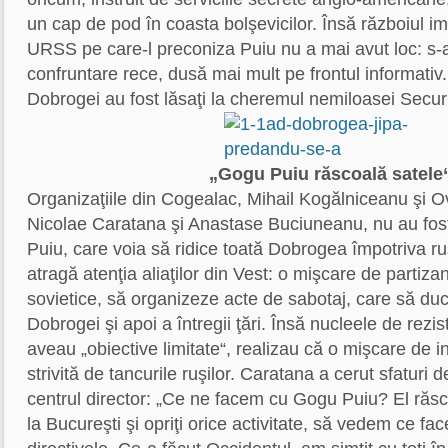
un cap de pod în coasta bolşevicilor. Însă războiul im
URSS pe care-l preconiza Puiu nu a mai avut loc: s-a
confruntare rece, dusă mai mult pe frontul informativ.
Dobrogei au fost lăsaţi la cheremul nemiloasei Securi
„Gogu Puiu răscoală satele
Organizaţiile din Cogealac, Mihail Kogălniceanu şi O
Nicolae Caratana şi Anastase Buciuneanu, nu au fost 
Puiu, care voia să ridice toată Dobrogea împotriva ruşi
atragă atenţia aliaţilor din Vest: o mişcare de partiza
sovietice, să organizeze acte de sabotaj, care să duc
Dobrogei şi apoi a întregii ţări. Însă nucleele de rezis
aveau „obiective limitate“, realizau că o mişcare de ins
strivită de tancurile ruşilor. Caratana a cerut sfaturi d
centrul director: „Ce ne facem cu Gogu Puiu? El răscoa
la Bucureşti şi opriţi orice activitate, să vedem ce fa