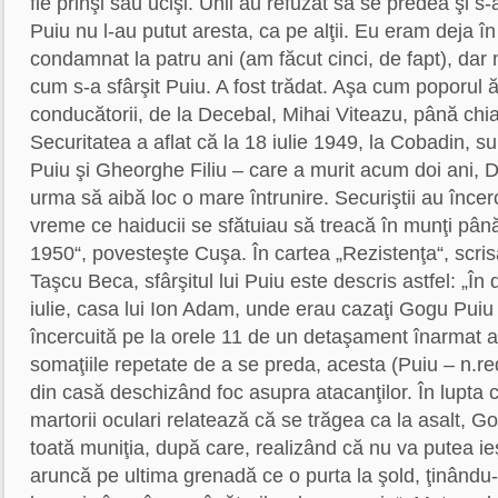
fie prinşi sau ucişi. Unii au refuzat să se predea şi 
Puiu nu l-au putut aresta, ca pe alţii. Eu eram deja 
condamnat la patru ani (am făcut cinci, de fapt), dar
cum s-a sfârşit Puiu. A fost trădat. Aşa cum poporul ăs
conducătorii, de la Decebal, Mihai Viteazu, până chi
Securitatea a aflat că la 18 iulie 1949, la Cobadin,
Puiu şi Gheorghe Filiu – care a murit acum doi ani, D
urma să aibă loc o mare întrunire. Securiştii au încer
vreme ce haiducii se sfătuiau să treacă în munţi până
1950“, povesteşte Cuşa. În cartea „Rezistenţa“, scri
Taşcu Beca, sfârşitul lui Puiu este descris astfel: „În 
iulie, casa lui Ion Adam, unde erau cazaţi Gogu Puiu 
încercuită pe la orele 11 de un detaşament înarmat al
somaţiile repetate de a se preda, acesta (Puiu – n.r
din casă deschizând foc asupra atacanţilor. În lupta
martorii oculari relatează că se trăgea ca la asalt, Go
toată muniţia, după care, realizând că nu va putea ieş
aruncă pe ultima grenadă ce o purta la şold, ţinându-