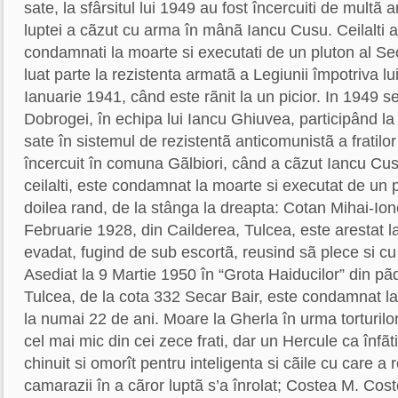
sate, la sfârsitul lui 1949 au fost încercuiti de multã 
luptei a cãzut cu arma în mânã Iancu Cusu. Ceilalti au
condamnati la moarte si executati de un pluton al Sec
luat parte la rezistenta armatã a Legiunii împotriva l
Ianuarie 1941, când este rãnit la un picior. In 1949 s
Dobrogei, în echipa lui Iancu Ghiuvea, participând la
sate în sistemul de rezistentã anticomunistã a fratilor
încercuit în comuna Gãlbiori, când a cãzut Iancu Cu
ceilalti, este condamnat la moarte si executat de un pl
doilea rand, de la stânga la dreapta: Cotan Mihai-Ion
Februarie 1928, din Cailderea, Tulcea, este arestat l
evadat, fugind de sub escortã, reusind sã plece si c
Asediat la 9 Martie 1950 în “Grota Haiducilor” din p
Tulcea, de la cota 332 Secar Bair, este condamnat la
la numai 22 de ani. Moare la Gherla în urma torturilo
cel mai mic din cei zece frati, dar un Hercule ca înfãti
chinuit si omorît pentru inteligenta si cãile cu care a 
camarazii în a cãror luptã s’a înrolat; Costea M. Cost