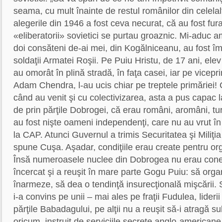
seama, cu mult înainte de restul românilor din celelalt
alegerile din 1946 a fost ceva necurat, că au fost fur
«eliberatorii» sovietici se purtau groaznic. Mi-aduc 
doi consăteni de-ai mei, din Kogălniceanu, au fost îm
soldaţii Armatei Roşii. Pe Puiu Hristu, de 17 ani, elev
au omorât în plină stradă, în faţa casei, iar pe vicep
Adam Chendra, l-au ucis chiar pe treptele primăriei!
când au venit şi cu colectivizarea, asta a pus capac l
de prin părţile Dobrogei, că erau români, aromâni, tur
au fost nişte oameni independenţi, care nu au vrut în 
la CAP. Atunci Guvernul a trimis Securitatea şi Miliţi
spune Cuşa. Aşadar, condiţiile erau create pentru org
Însă numeroasele nuclee din Dobrogea nu erau conec
încercat şi a reuşit în mare parte Gogu Puiu: să organ
înarmeze, să dea o tendinţă insurecţională mişcării. S
i-a convins pe unii – mai ales pe fraţii Fudulea, liderii
părţile Babadagului, pe alţii nu a reuşit să-i atragă s
oricum, instruit de serviciile secrete anglo-american