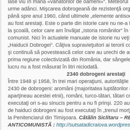
lase viu în mâna «vânătorilor de oameni»“. Meteorul
urme adânci. Mişcarea dobrogeană de rezistenţă orga
până spre anul 1960, când ultimele „elemente antisocia
au fost arestaţi. Este o parte din istorie care nu ne-a
la şcoală, celor care am învăţat „Istoria românilor“ în
comunist. Nici în actualele manuale de istorie nu veţ
„Haiducii Dobrogei“. Câţiva supravieţuitori ai terorii 
şi continuă să povestească celor care au urechi de a
prima regiune colectivizată din România, dar sângele
lucru nu a fost măsurat în litri niciodată.
2340 dobrogeni arestaţi
Între 1948 şi 1958, în trei mari operaţiuni, autorităţi
2430 de dobrogeni: aromâni (majoritatea luptătorilor 
aparţineau acestei etnii), români, turco-tătari, tătari 
executaţi ori s-au sinucis pentru a nu fi prinşi. 220 au
de haiduci dobrogeni au fost executaţi în „trenul morţii
la Penitenciarul din Timişoara.
Cătălin Siclitaru –
R
ANTICOMUNISTÃ :
http://sutsatadicraiova.wordpre