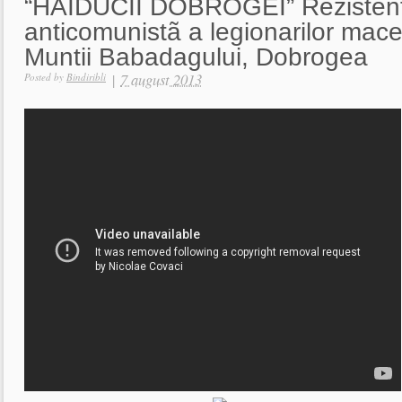
“HAIDUCII DOBROGEI” Rezisten
anticomunistã a legionarilor mac
Muntii Babadagului, Dobrogea
|
7 august 2013
Posted by
Bindiribli