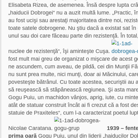
Elisabeta Rizea, de asemenea. Însă despre lupta c
„haiducii Dobrogei“ nu a auzit multă lume. „Practic, 
au fost ucişi sau arestaţi majoritatea dintre noi, rezi
toate satele dobrogene. Nu ştiu dacă a existat sat în
unul sau doi care făceau parte din rezistenţă. În total
nuclee de rezistenţă“, îşi aminteşte Cuşa.
fost mult mai greu de organizat o mişcare de acest
ne ascundem, cum aveau, de pildă, cei din Munţii Făg
nu sunt prea multe, nici munţi, doar ai Măcinului, car
povesteşte bătrânul. Cu toate acestea, securiştii au 
să reuşească să stăpânească regiunea. Şi asta mare 
Gogu Puiu, un machidon vânjos, aprig, iute, cu mintea 
atât de statuar construit încât ai fi crezut că a fost de
statuie de Praxiteles“, cum l-a caracterizat poetul lu
Nicolae Caratana.
1939 – fent
prima oară
Gogu Puiu, unul din liderii „haiducilor Dob