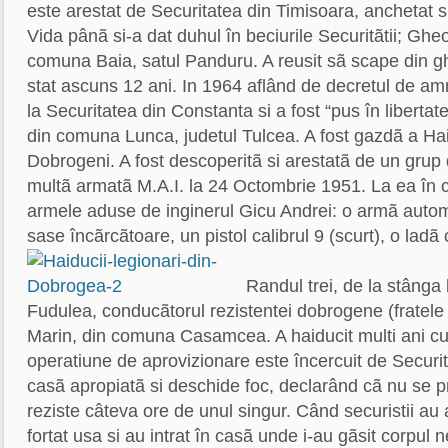
este arestat de Securitatea din Timisoara, anchetat s
Vida pânã si-a dat duhul în beciurile Securitãtii; Ghe
comuna Baia, satul Panduru. A reusit sã scape din ghe
stat ascuns 12 ani. In 1964 aflând de decretul de amn
la Securitatea din Constanta si a fost “pus în libertat
din comuna Lunca, judetul Tulcea. A fost gazdã a Hai
Dobrogeni. A fost descoperitã si arestatã de un grup de
multã armatã M.A.I. la 24 Octombrie 1951. La ea în c
armele aduse de inginerul Gicu Andrei: o armã autom
sase încãrcãtoare, un pistol calibrul 9 (scurt), o ladã
Randul trei, de la stânga 
Fudulea, conducãtorul rezistentei dobrogene (fratele 
Marin, din comuna Casamcea. A haiducit multi ani cu 
operatiune de aprovizionare este încercuit de Securit
casã apropiatã si deschide foc, declarând cã nu se 
reziste câteva ore de unul singur. Când securistii au a
fortat usa si au intrat în casã unde i-au gãsit corpul n