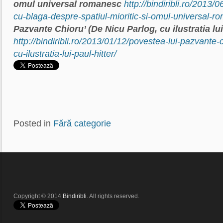
omul universal romanesc
http://bindiribli.ro/2013/
cu-blaga-despre-spatiul-mioritic-si-omul-universal-r
Pazvante Chioru’ (De Nicu Parlog, cu ilustratia lui
http://bindiribli.ro/2013/01/12/povestea-lui-pazvante-
cu-ilustratia-lui-paul-hitter/
Posted in
Fără categorie
Copyright © 2014
Bindiribli
. All rights reserved.