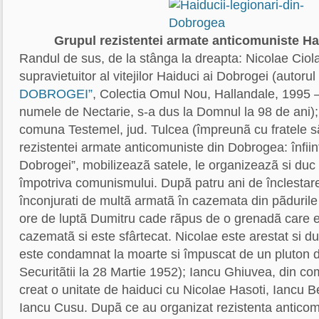
Grupul rezistentei armate anticomuniste Ha
Randul de sus, de la stânga la dreapta: Nicolae Ciola
supravietuitor al vitejilor Haiduci ai Dobrogei (autoru
DOBROGEI”
, Colectia Omul Nou, Hallandale, 1995 – 
numele de Nectarie, s-a dus la Domnul la 98 de ani)
comuna Testemel, jud. Tulcea (împreunã cu fratele 
rezistentei armate anticomuniste din Dobrogea: înfiin
Dobrogei”, mobilizeazã satele, le organizeazã si duc
împotriva comunismului. Dupã patru ani de înclestare
înconjurati de multã armatã în cazemata din pãduril
ore de luptã Dumitru cade rãpus de o grenadã care 
cazematã si este sfârtecat. Nicolae este arestat si d
este condamnat la moarte si împuscat de un pluton d
Securitãtii la 28 Martie 1952); Iancu Ghiuvea, din co
creat o unitate de haiduci cu Nicolae Hasoti, Iancu 
Iancu Cusu. Dupã ce au organizat rezistenta anticom