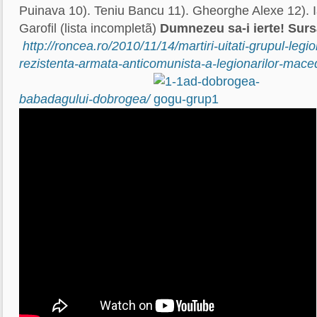
Puinava 10). Teniu Bancu 11). Gheorghe Alexe 12). I
Garofil (lista incompletã)
Dumnezeu sa-i ierte!
Surs
http://roncea.ro/2010/11/14/martiri-uitati-grupul-legi
rezistenta-armata-anticomunista-a-legionarilor-mace
babadagului-dobrogea/