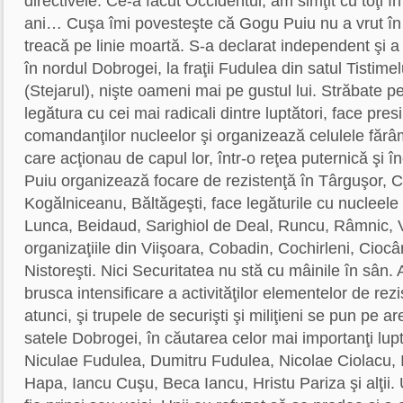
directivele. Ce-a făcut Occidentul, am simţit cu toţi în
ani… Cuşa îmi povesteşte că Gogu Puiu nu a vrut în 
treacă pe linie moartă. S-a declarat independent şi a
în nordul Dobrogei, la fraţii Fudulea din satul Tisti
(Stejarul), nişte oameni mai pe gustul lui. Străbate p
legătura cu cei mai radicali dintre luptători, face pre
comandanţilor nucleelor şi organizează celulele fărâm
care acţionau de capul lor, într-o reţea puternică şi î
Puiu organizează focare de rezistenţă în Târguşor, C
Kogălniceanu, Băltăgeşti, face legăturile cu nucleele
Lunca, Beidaud, Sarighiol de Deal, Runcu, Râmnic, Vu
organizaţiile din Viişoara, Cobadin, Cochirleni, Ciocâr
Nistoreşti. Nici Securitatea nu stă cu mâinile în sân. 
brusca intensificare a activităţilor elementelor de rez
atunci, şi trupele de securişti şi miliţieni se pun pe a
satele Dobrogei, în căutarea celor mai importanţi lup
Niculae Fudulea, Dumitru Fudulea, Nicolae Ciolacu,
Hapa, Iancu Cuşu, Beca Iancu, Hristu Pariza şi alţii. U