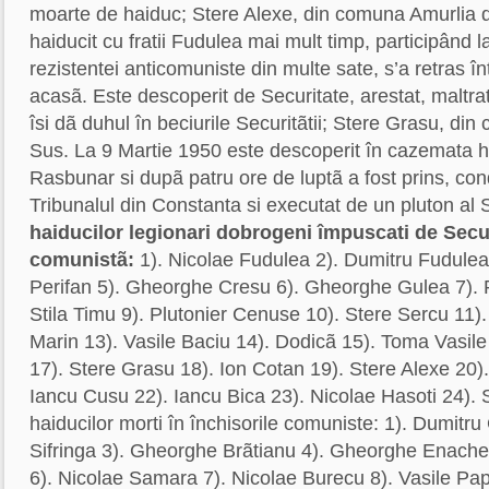
moarte de haiduc; Stere Alexe, din comuna Amurlia 
haiducit cu fratii Fudulea mai mult timp, participând 
rezistentei anticomuniste din multe sate, s’a retras î
acasã. Este descoperit de Securitate, arestat, maltra
îsi dã duhul în beciurile Securitãtii; Stere Grasu, di
Sus. La 9 Martie 1950 este descoperit în cazemata h
Rasbunar si dupã patru ore de luptã a fost prins, c
Tribunalul din Constanta si executat de un pluton al S
haiducilor legionari dobrogeni împuscati de Secu
comunistã:
1). Nicolae Fudulea 2). Dumitru Fudulea
Perifan 5). Gheorghe Cresu 6). Gheorghe Gulea 7). P
Stila Timu 9). Plutonier Cenuse 10). Stere Sercu 11).
Marin 13). Vasile Baciu 14). Dodicã 15). Toma Vasil
17). Stere Grasu 18). Ion Cotan 19). Stere Alexe 20)
Iancu Cusu 22). Iancu Bica 23). Nicolae Hasoti 24).
haiducilor morti în închisorile comuniste: 1). Dumitr
Sifringa 3). Gheorghe Brãtianu 4). Gheorghe Enache
6). Nicolae Samara 7). Nicolae Burecu 8). Vasile Pa