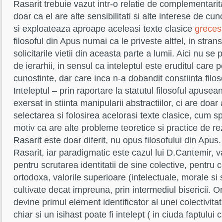
Rasarit trebuie vazut intr-o relatie de complementarita
doar ca el are alte sensibilitati si alte interese de c
si exploateaza aproape aceleasi texte clasice
greces
filosoful din Apus numai ca le priveste altfel, in str
solicitarile vietii din aceasta parte a lumii. Aici nu s
de ierarhii, in sensul ca inteleptul este eruditul car
cunostinte, dar care inca n-a dobandit constiinta filo
Inteleptul – prin raportare la statutul filosoful apuse
exersat in stiinta manipularii abstractiilor, ci are doar 
selectarea si folosirea acelorasi texte clasice, cum 
motiv ca are alte probleme teoretice si practice de rez
Rasarit este doar diferit, nu opus filosofului din Apus. 
Rasarit, iar paradigmatic este cazul lui D.Cantemir, 
pentru scrutarea identitatii de sine colective, pentru 
ortodoxa, valorile superioare (intelectuale, morale si s
cultivate decat impreuna, prin intermediul bisericii. Or
devine primul element identificator al unei colectivita
chiar si un isihast poate fi intelept ( in ciuda faptului 