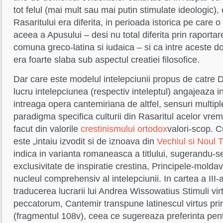
tot felul (mai mult sau mai putin stimulate ideologic), 
Rasaritului era diferita, in perioada istorica pe care 
aceea a Apusului – desi nu total diferita prin raportare
comuna greco-latina si iudaica – si ca intre aceste 
era foarte slaba sub aspectul creatiei filosofice.
Dar care este modelul intelepciunii propus de catre
lucru intelepciunea (respectiv inteleptul) angajeaza 
intreaga opera cantemiriana de altfel, sensuri multip
paradigma specifica culturii din Rasaritul acelor vre
facut din valorile
crestinismului ortodox
valori-scop. 
este „intaiu izvodit si de iznoava din
Vechiul si Noul 
indica in varianta romaneasca a titlului, sugerandu-s
exclusivitate de inspiratie crestina, Principele-molda
nucleul comprehensiv al intelepciunii. In cartea a III
traducerea lucrarii lui Andrea Wissowatius Stimuli vi
peccatorum, Cantemir transpune latinescul virtus pri
(fragmentul 108v), ceea ce sugereaza preferinta pent