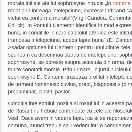
morale initiale ale lui sophrosyne intrucat „in
romana
redat prin intreaga intelepciune, expresie indicand cas
vietuirea conforma moralei”(Virgil Candea, Comentar
Ed. cit). In Pontul I Cantemir identifica in mod expre
buna, in conditiile in care capitolul alVI-lea este inti
frumoasa intelepciune, adeca fapta buna” (D. Cantemi
Asadar optiunea lui Cantemir pentru unul dintre cele t
spuneam ca desemnau starea de intelepciune: sophia
sophrosyne, se opreste asupra acestuia din urma, 
multe conotatii morale. Prin urmare, in jurul nucleului 
sophrosyne D. Cantemir traseaza profilul inteleptului,
de termeni romanesti: cuvios, drept, blagocestiv (bine
prealuminat, cinstit, pastor.
Conditia inteleptului, pozitia si rostul lui in aceasta 
de Rasarit nu trebuie confundate cu cele ale filosoful
Vest. Daca avem in vedere faptul ca ei se raporteaza 
comuna, atunci trebuie sa-I vedem intr-o complement