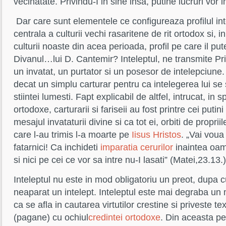
vecinatate. Privindu-I in sine insa, putine lucruri vor
Dar care sunt elementele ce configureaza profilul inte
centrala a culturii vechi rasaritene de rit ortodox si, i
culturii noaste din acea perioada, profil pe care il pu
Divanul…lui D. Cantemir? Inteleptul, ne transmite Pr
un invatat, un purtator si un posesor de intelepciune
decat un simplu carturar pentru ca intelegerea lui s
stiintei lumesti. Fapt explicabil de altfel, intrucat, in sp
ortodoxe, carturarii si fariseii au fost printre cei putin
mesajul invataturii divine si ca tot ei, orbiti de propriile
care l-au trimis l-a moarte pe
Iisus Hristos
. „Vai voua 
fatarnici! Ca inchideti
imparatia cerurilor
inaintea oame
si nici pe cei ce vor sa intre nu-I lasati” (Matei,23.13.)
Inteleptul nu este in mod obligatoriu un preot, dupa 
neaparat un intelept. Inteleptul este mai degraba un m
ca se afla in cautarea virtutilor crestine si priveste tex
(pagane) cu ochiul
credintei ortodoxe
. Din aceasta pe