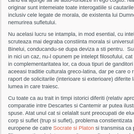
originar sunt intemeiate toate interogatiile si cautarile
inclusiv cele legate de morala, de existenta lui Dum
nemurirea sufletului.
Nu acelasi lucru se intampla, in mod esential, cu intel
scruteaza mai degraba constiinta morala si universul 
Binelui, conducandu-se dupa deviza a sti pentru. Sub
in nici un caz, nu-l opunem pe intelept filosofului, c
in complementaritatea lor, ca doua tipuri de ganditori
aceeasi traditie culturala greco-latina, dar pe care o r
raport de solicitarile (interioare si exterioare) diferit
lumea in care traiesc.
Cu toate ca au trait in timpi istorici diferiti (relativ apr
comparatie intre Descartes si Cantemir ar putea ilust
spuse. Atat unul cat si celalalt sunt preocupati de elu
corp si suflet (trup si suflet), problema constientizata a
europene de catre
Socrate si Platon
si transmisa ca 