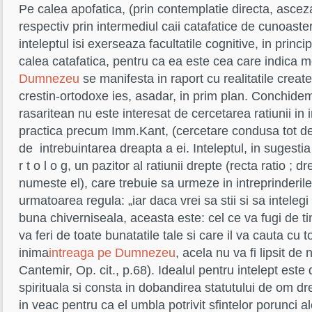
Pe calea apofatica, (prin contemplatie directa, ascez
respectiv prin intermediul caii catafatice de cunoast
inteleptul isi exerseaza facultatile cognitive, in princip
calea catafatica, pentru ca ea este cea care indica 
Dumnezeu
se manifesta in raport cu realitatile create
crestin-ortodoxe ies, asadar, in prim plan. Conchidem,
rasaritean nu este interesat de cercetarea ratiunii in 
practica precum Imm.Kant, (cercetare condusa tot de i
de intrebuintarea dreapta a ei. Inteleptul, in sugestia
r t o l o g, un pazitor al ratiunii drepte (recta ratio ;
numeste el), care trebuie sa urmeze in intreprinderile
urmatoarea regula: „iar daca vrei sa stii si sa inteleg
buna chiverniseala, aceasta este: cel ce va fugi de ti
va feri de toate bunatatile tale si care il va cauta cu to
inima
intreaga pe Dumnezeu
, acela nu va fi lipsit de 
Cantemir, Op. cit., p.68). Idealul pentru intelept este
spirituala si consta in dobandirea statutului de om dr
in veac pentru ca el umbla potrivit sfintelor porunci 