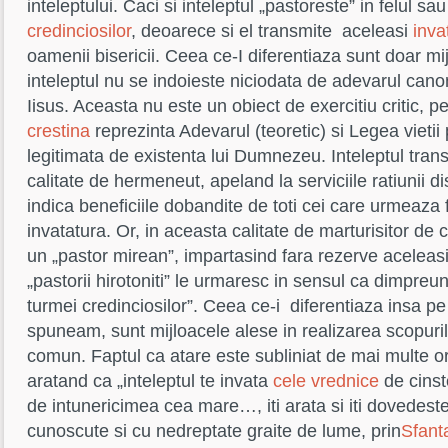
inteleptului. Caci si inteleptul „pastoreste” in felul sa
credinciosilor
, deoarece si el transmite aceleasi
inva
oamenii bisericii. Ceea ce-I diferentiaza sunt doar mij
inteleptul nu se indoieste niciodata de adevarul canoni
Iisus. Aceasta nu este un obiect de exercitiu critic, p
crestina
reprezinta Adevarul (teoretic) si Legea vietii 
legitimata de existenta lui Dumnezeu. Inteleptul tran
calitate de hermeneut, apeland la serviciile ratiunii d
indica beneficiile dobandite de toti cei care urmeaza 
invatatura. Or, in aceasta calitate de marturisitor de c
un „pastor mirean”, impartasind fara rezerve aceleasi
„pastorii hirotoniti” le urmaresc in sensul ca dimpreu
turmei credinciosilor”. Ceea ce-i diferentiaza insa p
spuneam, sunt mijloacele alese in realizarea scopuril
comun. Faptul ca atare este subliniat de mai multe or
aratand ca „inteleptul te invata
cele vrednice
de cinst
de intunericimea cea mare…, iti arata si iti dovedeste
cunoscute si cu nedreptate graite de lume, prin
Sfant