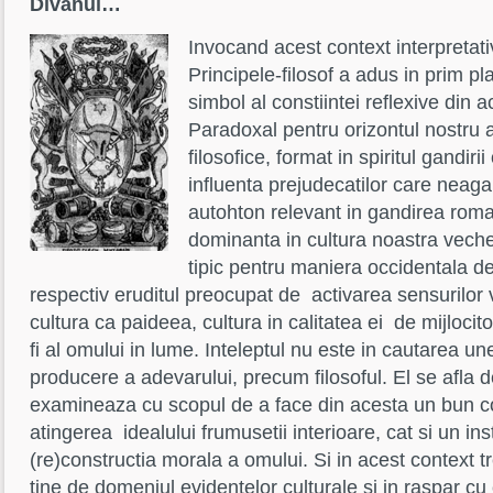
Divanul…
Invocand acest context interpretati
Principele-filosof a adus in prim pla
simbol al constiintei reflexive din a
Paradoxal pentru orizontul nostru a
filosofice, format in spiritul gandiri
influenta prejudecatilor care neaga 
autohton relevant in gandirea rom
dominanta in cultura noastra veche 
tipic pentru maniera occidentala de 
respectiv eruditul preocupat de activarea sensurilor ve
cultura ca paideea, cultura in calitatea ei de mijlocito
fi al omului in lume. Inteleptul nu este in cautarea un
producere a adevarului, precum filosoful. El se afla de
examineaza cu scopul de a face din acesta un bun co
atingerea idealului frumusetii interioare, cat si un in
(re)constructia morala a omului. Si in acest context t
tine de domeniul evidentelor culturale si in raspar c