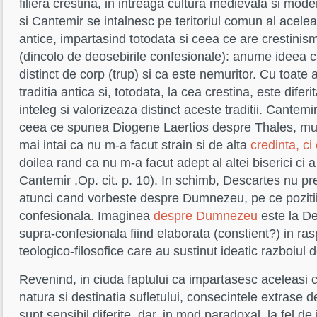
filiera crestina, in intreaga cultura medievala si mo
si Cantemir se intalnesc pe teritoriul comun al aceleas
antice, impartasind totodata si ceea ce are crestinis
(dincolo de deosebirile confesionale): anume ideea ca
distinct de corp (trup) si ca este nemuritor. Cu toate 
traditia antica si, totodata, la cea crestina, este difer
inteleg si valorizeaza distinct aceste traditii. Cantem
ceea ce spunea Diogene Laertios despre Thales, m
mai intai ca nu m-a facut strain si de alta
credinta, ci
doilea rand ca nu m-a facut adept al altei biserici ci 
Cantemir ,Op. cit. p. 10). In schimb, Descartes nu pr
atunci cand vorbeste despre Dumnezeu, pe ce pozitii
confesionala. Imaginea
despre Dumnezeu
este la De
supra-confesionala fiind elaborata (constient?) in ras
teologico-filosofice care au sustinut ideatic razboiul 
Revenind, in ciuda faptului ca impartasesc aceleasi c
natura si destinatia sufletului, consecintele extrase d
sunt sensibil diferite, dar, in mod paradoxal, la fel de