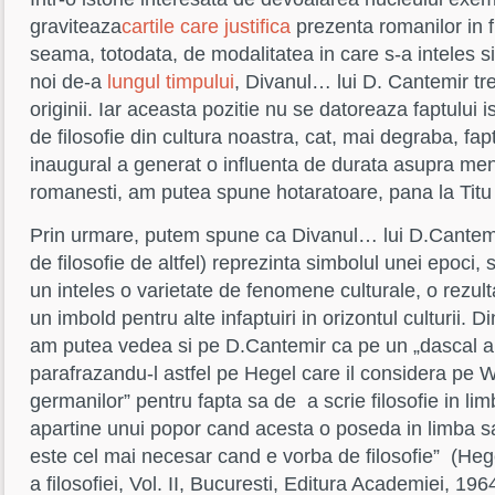
graviteaza
cartile care justifica
prezenta romanilor in f
seama, totodata, de modalitatea in care s-a inteles si 
noi de-a
lungul timpului
, Divanul… lui D. Cantemir tre
originii. Iar aceasta pozitie nu se datoreaza faptului i
de filosofie din cultura noastra, cat, mai degraba, f
inaugural a generat o influenta de durata asupra mental
romanesti, am putea spune hotaratoare, pana la Titu
Prin urmare, putem spune ca Divanul… lui D.Cantemi
de filosofie de altfel) reprezinta simbolul unei epoci, 
un inteles o varietate de fenomene culturale, o rezulta
un imbold pentru alte infaptuiri in orizontul culturii. 
am putea vedea si pe D.Cantemir ca pe un „dascal al
parafrazandu-l astfel pe Hegel care il considera pe W
germanilor” pentru fapta sa de a scrie filosofie in limb
apartine unui popor cand acesta o poseda in limba sa 
este cel mai necesar cand e vorba de filosofie” (Hege
a filosofiei, Vol. II, Bucuresti, Editura Academiei, 196