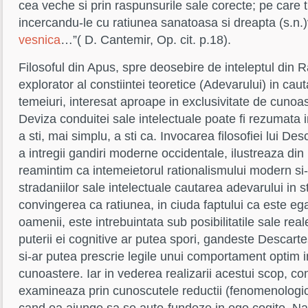
cea veche si prin raspunsurile sale corecte; pe care 
incercandu-le cu ratiunea sanatoasa si dreapta (s.n.)
vesnica
…”( D. Cantemir, Op. cit. p.18).
Filosoful din Apus, spre deosebire de inteleptul din R
explorator al constiintei teoretice (Adevarului) in caut
temeiuri, interesat aproape in exclusivitate de cunoa
Deviza conduitei sale intelectuale poate fi rezumata i
a sti, mai simplu, a sti ca. Invocarea filosofiei lui Des
a intregii gandiri moderne occidentale, ilustreaza din 
reamintim ca intemeietorul rationalismului modern si-a
stradaniilor sale intelectuale cautarea adevarului in s
convingerea ca ratiunea, in ciuda faptului ca este egal 
oamenii, este intrebuintata sub posibilitatile sale rea
puterii ei cognitive ar putea spori, gandeste Descarte
si-ar putea prescrie legile unui comportament optim i
cunoastere. Iar in vederea realizarii acestui scop, con
examineaza prin cunoscutele reductii (fenomenologi
cand ea ajunge sa se auto-fundeze in ego cogito. Nat