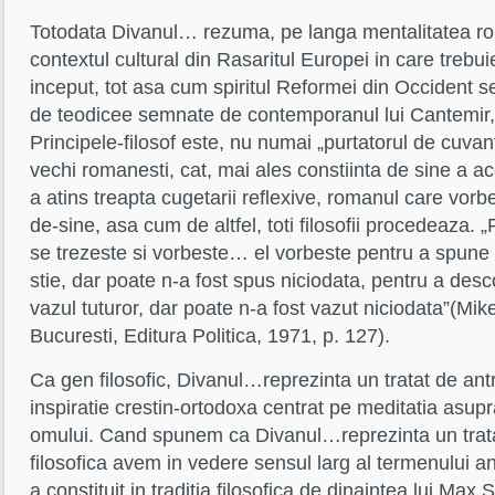
Totodata Divanul… rezuma, pe langa mentalitatea ro
contextul cultural din Rasaritul Europei in care trebui
inceput, tot asa cum spiritul Reformei din Occident s
de teodicee semnate de contemporanul lui Cantemir,
Principele-filosof este, nu numai „purtatorul de cuvant” 
vechi romanesti, cat, mai ales constiinta de sine a ac
a atins treapta cugetarii reflexive, romanul care vorb
de-sine, asa cum de altfel, toti filosofii procedeaza. 
se trezeste si vorbeste… el vorbeste pentru a spune
stie, dar poate n-a fost spus niciodata, pentru a desc
vazul tuturor, dar poate n-a fost vazut niciodata”(Mi
Bucuresti, Editura Politica, 1971, p. 127).
Ca gen filosofic, Divanul…reprezinta un tratat de antr
inspiratie crestin-ortodoxa centrat pe meditatia asupr
omului. Cand spunem ca Divanul…reprezinta un trata
filosofica avem in vedere sensul larg al termenului a
a constituit in traditia filosofica de dinaintea lui Max 