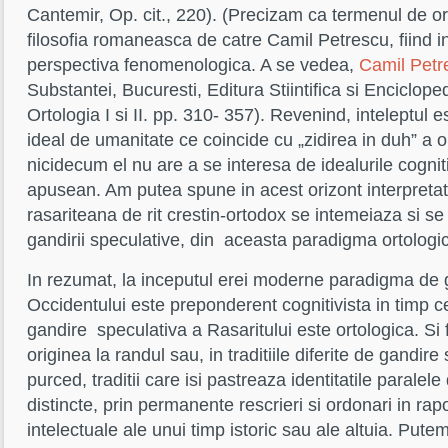
Cantemir, Op. cit., 220). (Precizam ca termenul de ort
filosofia romaneasca de catre Camil Petrescu, fiind in
perspectiva fenomenologica. A se vedea,
Camil Petr
Substantei, Bucuresti, Editura Stiintifica si Enciclope
Ortologia I si II. pp. 310- 357). Revenind, inteleptul 
ideal de umanitate ce coincide cu „zidirea in duh” a o
nicidecum el nu are a se interesa de idealurile cognitiv
apusean. Am putea spune in acest orizont interpretati
rasariteana de rit crestin-ortodox se intemeiaza si se
gandirii speculative, din aceasta paradigma ortologi
In rezumat, la inceputul erei moderne paradigma de 
Occidentului este preponderent cognitivista in timp 
gandire speculativa a Rasaritului este ortologica. Si f
originea la randul sau, in traditiile diferite de gandire
purced, traditii care isi pastreaza identitatile paralel
distincte, prin permanente rescrieri si ordonari in rap
intelectuale ale unui timp istoric sau ale altuia. Pu