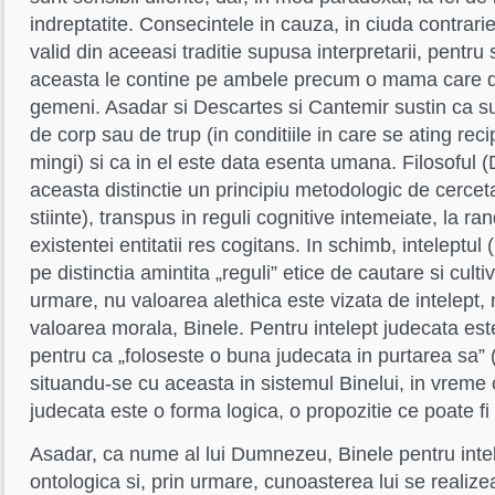
indreptatite. Consecintele in cauza, in ciuda contrarieta
valid din aceeasi traditie supusa interpretarii, pentru
aceasta le contine pe ambele precum o mama care da
gemeni. Asadar si Descartes si Cantemir sustin ca sufl
de corp sau de trup (in conditiile in care se ating re
mingi) si ca in el este data esenta umana. Filosoful 
aceasta distinctie un principiu metodologic de cercet
stiinte), transpus in reguli cognitive intemeiate, la ran
existentei entitatii res cogitans. In schimb, inteleptu
pe distinctia amintita „reguli” etice de cautare si cultiv
urmare, nu valoarea alethica este vizata de intelept, 
valoarea morala, Binele. Pentru intelept judecata est
pentru ca „foloseste o buna judecata in purtarea sa” 
situandu-se cu aceasta in sistemul Binelui, in vreme c
judecata este o forma logica, o propozitie ce poate fi
Asadar, ca nume al lui Dumnezeu, Binele pentru intel
ontologica si, prin urmare, cunoasterea lui se realiz