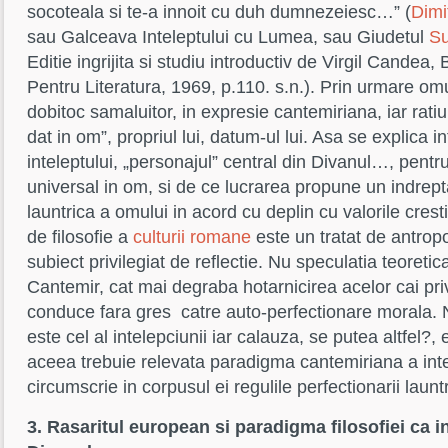
socoteala si te-a innoit cu duh dumnezeiesc…” (
Dimi
sau Galceava Inteleptului cu Lumea, sau Giudetul
Su
Editie ingrijita si studiu introductiv de Virgil Candea,
Pentru Literatura, 1969, p.110. s.n.). Prin urmare omul
dobitoc samaluitor, in expresie cantemiriana, iar rati
dat in om”, propriul lui, datum-ul lui. Asa se explica i
inteleptului, „personajul” central din Divanul…, pentr
universal in om, si de ce lucrarea propune un indrept
launtrica a omului in acord cu deplin cu valorile cres
de filosofie a
culturii romane
este un tratat de antrop
subiect privilegiat de reflectie. Nu speculatia teoretic
Cantemir, cat mai degraba hotarnicirea acelor cai pri
conduce fara gres catre auto-perfectionare morala. 
este cel al intelepciunii iar calauza, se putea altfel?, 
aceea trebuie relevata paradigma cantemiriana a inte
circumscrie in corpusul ei regulile perfectionarii launt
3. Rasaritul european si paradigma filosofiei ca i