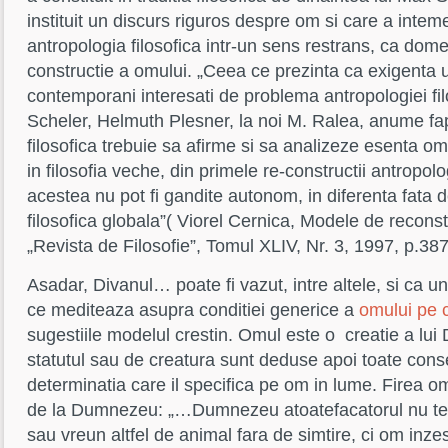
instituit un discurs riguros despre om si care a inteme
antropologia filosofica intr-un sens restrans, ca do
constructie a omului. „Ceea ce prezinta ca exigenta un
contemporani interesati de problema antropologiei fil
Scheler, Helmuth Plesner, la noi M. Ralea, anume fap
filosofica trebuie sa afirme si sa analizeze esenta omu
in filosofia veche, din primele re-constructii antropol
acestea nu pot fi gandite autonom, in diferenta fata d
filosofica globala”( Viorel Cernica, Modele de reconst
„Revista de Filosofie”, Tomul XLIV, Nr. 3, 1997, p.387
Asadar, Divanul… poate fi vazut, intre altele, si ca un
ce mediteaza asupra conditiei generice a
omului pe 
sugestiile modelul crestin. Omul este o creatie a lu
statutul sau de creatura sunt deduse apoi toate conse
determinatia care il specifica pe om in lume. Firea 
de la Dumnezeu: „…Dumnezeu atoatefacatorul nu te-a
sau vreun altfel de animal fara de simtire, ci om inzes