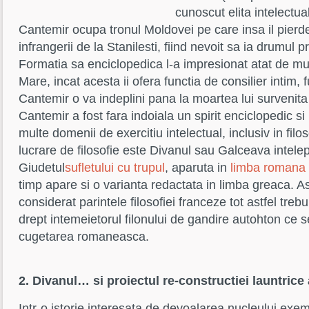
cunoscut elita intelectua
Cantemir ocupa tronul Moldovei pe care insa il pierd
infrangerii de la Stanilesti, fiind nevoit sa ia drumul p
Formatia sa enciclopedica l-a impresionat atat de mul
Mare, incat acesta ii ofera functia de consilier intim,
Cantemir o va indeplini pana la moartea lui survenita
Cantemir a fost fara indoiala un spirit enciclopedic si
multe domenii de exercitiu intelectual, inclusiv in filo
lucrare de filosofie este Divanul sau Galceava intele
Giudetul
sufletului cu trupul
, aparuta in
limba romana
timp apare si o varianta redactata in limba greaca. 
considerat parintele filosofiei franceze tot astfel treb
drept intemeietorul filonului de gandire autohton ce s
cugetarea romaneasca.
2. Divanul… si proiectul re-constructiei launtrice
Intr-o istorie interesata de devoalarea nucleului exemp