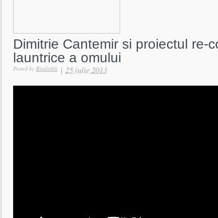
Dimitrie Cantemir si proiectul re-c
launtrice a omului
|
25 iulie 2013
Posted by
Bindiribli