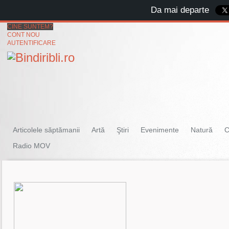
Da mai departe
CINE SUNTEM?
CONT NOU
AUTENTIFICARE
Articolele săptămanii
Artă
Ştiri
Evenimente
Natură
C
Radio MOV