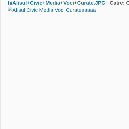
h/Afisul+Civic+Media+Voci+Curate.JPG
Catre: C