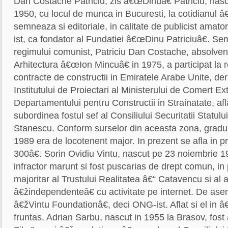
Dan Costache Patriciu, zis â€œDinuâ€ Patriciu, nasc
1950, cu locul de munca in Bucuresti, la cotidianul 
semneaza si editoriale, in calitate de publicist ama
ist, ca fondator al Fundatiei â€œDinu Patriciuâ€. S
regimului comunist, Patriciu Dan Costache, absolvent 
Arhitectura â€œIon Mincuâ€ in 1975, a participat la 
contracte de constructii in Emiratele Arabe Unite, der
Institutului de Proiectari al Ministerului de Comert Ext
Departamentului pentru Constructii in Strainatate, af
subordinea fostul sef al Consiliului Securitatii Statulu
Stanescu. Conform surselor din aceasta zona, gradu
1989 era de locotenent major. In prezent se afla in p
300â€. Sorin Ovidiu Vintu, nascut pe 23 noiembrie 
infractor marunt si fost puscarias de drept comun, in
majoritar al Trustului Realitatea â€“ Catavencu si al al
â€žindependenteâ€ cu activitate pe internet. De as
â€žVintu Foundationâ€, deci ONG-ist. Aflat si el in â
fruntas. Adrian Sarbu, nascut in 1955 la Brasov, fost