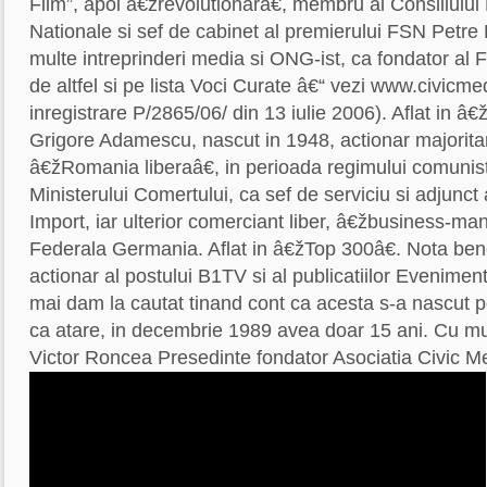
Film”, apoi â€žrevolutionarâ€, membru al Consiliului 
Nationale si sef de cabinet al premierului FSN Petre
multe intreprinderi media si ONG-ist, ca fondator al
de altfel si pe lista Voci Curate â€“ vezi www.civicm
inregistrare P/2865/06/ din 13 iulie 2006). Aflat in â
Grigore Adamescu, nascut in 1948, actionar majoritar a
â€žRomania liberaâ€, in perioada regimului comunist
Ministerului Comertului, ca sef de serviciu si adjunct 
Import, iar ulterior comerciant liber, â€žbusiness-man
Federala Germania. Aflat in â€žTop 300â€. Nota be
actionar al postului B1TV si al publicatiilor Evenimentu
mai dam la cautat tinand cont ca acesta s-a nascut p
ca atare, in decembrie 1989 avea doar 15 ani. Cu mul
Victor Roncea Presedinte fondator Asociatia Civic Me