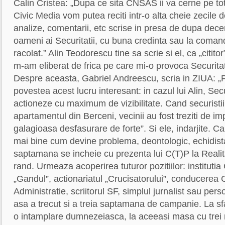
Calin Cristea: „Dupa ce sita CNSAS ii va cerne pe toti 
Civic Media vom putea reciti intr-o alta cheie zecile de
analize, comentarii, etc scrise in presa de dupa dece
oameni ai Securitatii, cu buna credinta sau la comand
racolat.” Alin Teodorescu tine sa scrie si el, ca „cititor
m-am eliberat de frica pe care mi-o provoca Securitate
Despre aceasta, Gabriel Andreescu, scria in ZIUA:
povestea acest lucru interesant: in cazul lui Alin, Sec
actioneze cu maximum de vizibilitate. Cand securistii
apartamentul din Berceni, vecinii au fost treziti de im
galagioasa desfasurare de forte”. Si ele, indarjite. C
mai bine cum devine problema, deontologic, echidistan
saptamana se incheie cu prezenta lui C(T)P la Realit
rand. Urmeaza acoperirea tuturor pozitiilor: institutia
„Gandul”, actionariatul „Crucisatorului”, conducerea C
Administratie, scriitorul SF, simplul jurnalist sau pers
asa a trecut si a treia saptamana de campanie. La sfar
o intamplare dumnezeiasca, la aceeasi masa cu trei mi