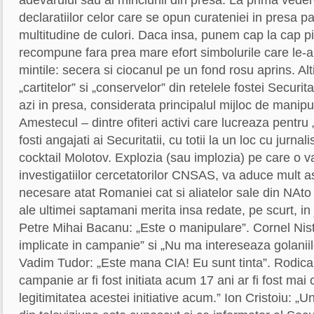
declaratiilor celor care se opun curateniei in presa p
multitudine de culori. Daca insa, punem cap la cap p
recompune fara prea mare efort simbolurile care le-au
mintile: secera si ciocanul pe un fond rosu aprins. Alt
„cartitelor” si „conservelor” din retelele fostei Securitat
azi in presa, considerata principalul mijloc de manip
Amestecul – dintre ofiteri activi care lucreaza pentru 
fosti angajati ai Securitatii, cu totii la un loc cu jurnal
cocktail Molotov. Explozia (sau implozia) pe care o v
investigatiilor cercetatorilor CNSAS, va aduce mult ast
necesare atat Romaniei cat si aliatelor sale din NAto 
ale ultimei saptamani merita insa redate, pe scurt, in
Petre Mihai Bacanu: „Este o manipulare”. Cornel Nist
implicate in campanie” si „Nu ma intereseaza golaniil
Vadim Tudor: „Este mana CIA! Eu sunt tinta”. Rodic
campanie ar fi fost initiata acum 17 ani ar fi fost mai
legitimitatea acestei initiative acum.” Ion Cristoiu: 