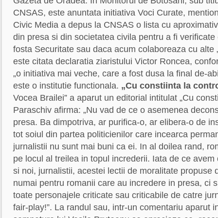
Gazeta de Oradea. In Monitorul de Botosani, sub titlul 
CNSAS, este anuntata initiativa Voci Curate, mentio
Civic Media a depus la CNSAS o lista cu aproximativ
din presa si din societatea civila pentru a fi verifica
fosta Securitate sau daca acum colaboreaza cu alte „S
este citata declaratia ziaristului Victor Roncea, conf
„o initiativa mai veche, care a fost dusa la final d
este o institutie functionala.
„Cu constiinta la contr
Vocea Brailei” a aparut un editorial intitulat „Cu const
Paraschiv afirma: „Nu vad de ce o asemenea decons
presa. Ba dimpotriva, ar purifica-o, ar elibera-o de in
tot soiul din partea politicienilor care incearca per
jurnalistii nu sunt mai buni ca ei. In al doilea rand, r
pe locul al treilea in topul increderii. Iata de ce av
si noi, jurnalistii, acestei lectii de moralitate propus
numai pentru romanii care au incredere in presa, ci si 
toate personajele criticate sau criticabile de catre jurn
fair-play!”. La randul sau, intr-un comentariu aparut 