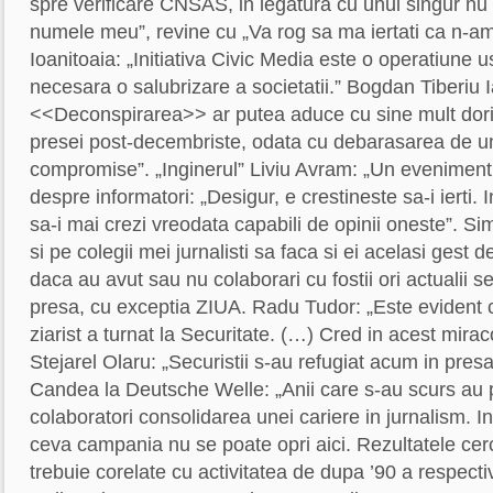
spre verificare CNSAS, in legatura cu unul singur nu
numele meu”, revine cu „Va rog sa ma iertati ca n-am 
Ioanitoaia: „Initiativa Civic Media este o operatiune us
necesara o salubrizare a societatii.” Bogdan Tiberiu
<<Deconspirarea>> ar putea aduce cu sine mult dori
presei post-decembriste, odata cu debarasarea de 
compromise”. „Inginerul” Liviu Avram: „Un eveniment 
despre informatori: „Desigur, e crestineste sa-i ierti. I
sa-i mai crezi vreodata capabili de opinii oneste”. Si
si pe colegii mei jurnalisti sa faca si ei acelasi gest d
daca au avut sau nu colaborari cu fostii ori actualii se
presa, cu exceptia ZIUA. Radu Tudor: „Este evident 
ziarist a turnat la Securitate. (…) Cred in acest mirac
Stejarel Olaru: „Securistii s-au refugiat acum in presa 
Candea la Deutsche Welle: „Anii care s-au scurs au p
colaboratori consolidarea unei cariere in jurnalism. 
ceva campania nu se poate opri aici. Rezultatele cercet
trebuie corelate cu activitatea de dupa ’90 a respectiv