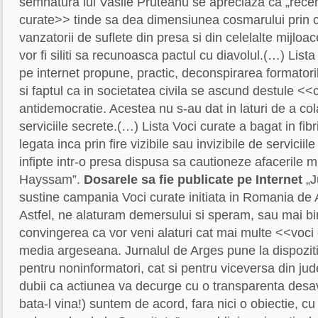
semnatura lui Vasile Pruteanu se apreciaza ca „recen
curate>> tinde sa dea dimensiunea cosmarului prin 
vanzatorii de suflete din presa si din celelalte mijlo
vor fi siliti sa recunoasca pactul cu diavolul.(…) Lista
pe internet propune, practic, deconspirarea formatori
si faptul ca in societatea civila se ascund destule <<
antidemocratie. Acestea nu s-au dat in laturi de a co
serviciile secrete.(…) Lista Voci curate a bagat in fibri
legata inca prin fire vizibile sau invizibile de serviciil
infipte intr-o presa dispusa sa cautioneze afacerile 
Hayssam”.
Dosarele sa fie publicate pe Internet
„J
sustine campania Voci curate initiata in Romania de 
Astfel, ne alaturam demersului si speram, sau mai b
convingerea ca vor veni alaturi cat mai multe <<voc
media argeseana. Jurnalul de Arges pune la dispozitie
pentru noninformatori, cat si pentru viceversa din ju
dubii ca actiunea va decurge cu o transparenta desa
bata-l vina!) suntem de acord, fara nici o obiectie, cu