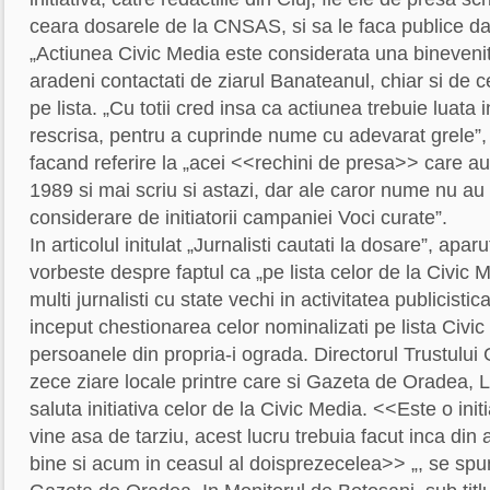
ceara dosarele de la CNSAS, si sa le faca publice da
„Actiunea Civic Media este considerata una binevenita 
aradeni contactati de ziarul Banateanul, chiar si de 
pe lista. „Cu totii cred insa ca actiunea trebuie luata in
rescrisa, pentru a cuprinde nume cu adevarat grele”, a
facand referire la „acei <<rechini de presa>> care au 
1989 si mai scriu si astazi, dar ale caror nume nu au 
considerare de initiatorii campaniei Voci curate”.
In articolul initulat „Jurnalisti cautati la dosare”, ap
vorbeste despre faptul ca „pe lista celor de la Civic 
multi jurnalisti cu state vechi in activitatea publicist
inceput chestionarea celor nominalizati pe lista Civi
persoanele din propria-i ograda. Directorul Trustulu
zece ziare locale printre care si Gazeta de Oradea, L
saluta initiativa celor de la Civic Media. <<Este o init
vine asa de tarziu, acest lucru trebuia facut inca din
bine si acum in ceasul al doisprezecelea>> „, se spune