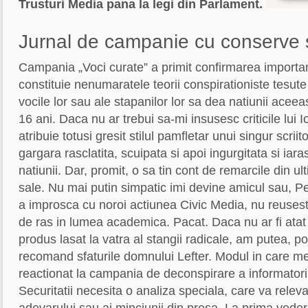
Trusturi Media pana la legi din Parlament.
Jurnal de campanie cu conserve si
Campania „Voci curate” a primit confirmarea importa
constituie nenumaratele teorii conspirationiste tesute
vocile lor sau ale stapanilor lor sa dea natiunii aceea
16 ani. Daca nu ar trebui sa-mi insusesc criticile lui
atribuie totusi gresit stilul pamfletar unui singur scriit
gargara rasclatita, scuipata si apoi ingurgitata si iar
natiunii. Dar, promit, o sa tin cont de remarcile din ul
sale. Nu mai putin simpatic imi devine amicul sau, Pet
a improsca cu noroi actiunea Civic Media, nu reusest
de ras in lumea academica. Pacat. Daca nu ar fi atat
produs lasat la vatra al stangii radicale, am putea, poa
recomand sfaturile domnului Lefter. Modul in care m
reactionat la campania de deconspirare a informatorilo
Securitatii necesita o analiza speciala, care va releva
adevarului sau ai minciunii din presa. La prima veder