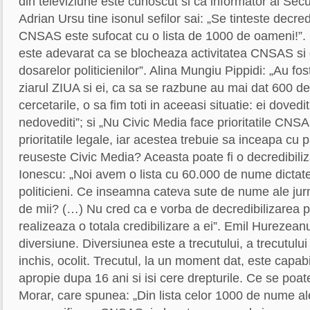
din televiziune este cunoscut si ca informator al Secur
Adrian Ursu tine isonul sefilor sai: „Se tinteste decred
CNSAS este sufocat cu o lista de 1000 de oameni!”.
este adevarat ca se blocheaza activitatea CNSAS si
dosarelor politicienilor”. Alina Mungiu Pippidi: „Au fost
ziarul ZIUA si ei, ca sa se razbune au mai dat 600 de
cercetarile, o sa fim toti in aceeasi situatie: ei dovedi
nedovediti”; si „Nu Civic Media face prioritatile CNSA
prioritatile legale, iar acestea trebuie sa inceapa cu
reuseste Civic Media? Aceasta poate fi o decredibiliz
Ionescu: „Noi avem o lista cu 60.000 de nume dictate 
politicieni. Ce inseamna cateva sute de nume ale jurna
de mii? (…) Nu cred ca e vorba de decredibilizarea pr
realizeaza o totala credibilizare a ei”. Emil Hurezean
diversiune. Diversiunea este a trecutului, a trecutulu
inchis, ocolit. Trecutul, la un moment dat, este capabi
apropie dupa 16 ani si isi cere drepturile. Ce se poa
Morar, care spunea: „Din lista celor 1000 de nume ale 