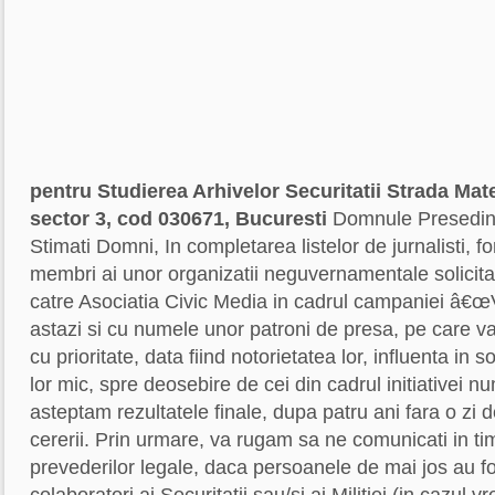
pentru Studierea Arhivelor Securitatii
Strada Mate
sector 3, cod 030671, Bucuresti
Domnule Presedint
Stimati Domni, In completarea listelor de jurnalisti, fo
membri ai unor organizatii neguvernamentale solicitat
catre Asociatia Civic Media in cadrul campaniei â€œ
astazi si cu numele unor patroni de presa, pe care va
cu prioritate, data fiind notorietatea lor, influenta in 
lor mic, spre deosebire de cei din cadrul initiativei nu
asteptam rezultatele finale, dupa patru ani fara o zi 
cererii. Prin urmare, va rugam sa ne comunicati in t
prevederilor legale, daca persoanele de mai jos au fo
colaboratori ai Securitatii sau/si ai Militiei (in cazul 