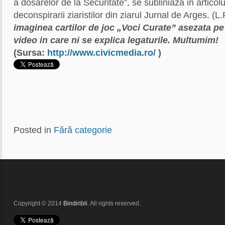
a dosarelor de la Securitate”, se subliniaza in artico
deconspirarii ziaristilor din ziarul Jurnal de Arges. (
imaginea cartilor de joc „Voci Curate” asezata pe 
video in care ni se explica legaturile. Multumim!
(Sursa:
http://www.civicmedia.ro/
)
Posted in
Fără categorie
Copyright © 2014
Bindiribli
. All rights reserved.