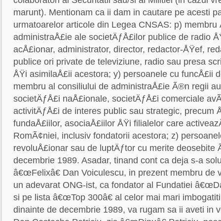
marunt). Mentionam ca ii dam in cautare pe acesti p
urmatoarelor articole din Legea CNSAS: p) membru Ã
administraÅ£ie ale societÄƒÅ£ilor publice de radio ÅŸ
acÅ£ionar, administrator, director, redactor-ÅŸef, red
publice ori private de televiziune, radio sau presa scri
ÅŸi asimilaÅ£ii acestora; y) persoanele cu funcÅ£ii 
membru al consiliului de administraÅ£ie Ã®n regii 
societÄƒÅ£i naÅ£ionale, societÄƒÅ£i comerciale avÃ
activitÄƒÅ£i de interes public sau strategic, precum
fundaÅ£iilor, asociaÅ£iilor ÅŸi filialelor care activeaz
RomÃ¢niei, inclusiv fondatorii acestora; z) persoanele
revoluÅ£ionar sau de luptÄƒtor cu merite deosebite
decembrie 1989. Asadar, tinand cont ca deja s-a solu
â€œFelixâ€ Dan Voiculescu, in prezent membru de vaz
un adevarat ONG-ist, ca fondator al Fundatiei â€œDa
si pe lista â€œTop 300â€ al celor mai mari imbogati
dinainte de decembrie 1989, va rugam sa ii aveti in v