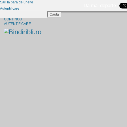
Sari la bara de unelte
Da mai departe
Autentificare
Caută
CINE SUNTEM?
CONT NOU
AUTENTIFICARE