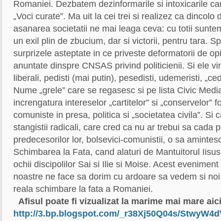
Romaniei. Dezbatem dezinformarile si intoxicarile ca
„Voci curate”. Ma uit la cei trei si realizez ca dincolo
asanarea societatii ne mai leaga ceva: cu totii sunte
un exil plin de zbucium, dar si victorii, pentru tara.
surprizele asteptate in ce priveste deformatorii de op
anuntate dinspre CNSAS privind politicienii. Si ele v
liberali, pedisti (mai putin), pesedisti, udemeristi, „ced
Nume „grele” care se regasesc si pe lista Civic Medi
increngatura intereselor „cartitelor” si „conservelor” f
comuniste in presa, politica si „societatea civila”. Si c
stangistii radicali, care cred ca nu ar trebui sa cada
predecesorilor lor, bolsevici-comunistii, o sa amintesc
Schimbarea la Fata, cand alaturi de Mantuitorul Iisu
ochii discipolilor Sai si Ilie si Moise. Acest eveniment
noastre ne face sa dorim cu ardoare sa vedem si noi,
reala schimbare la fata a Romaniei.
Afisul poate fi vizualizat la marime mai mare aici
http://3.bp.blogspot.com/_r38Xj50Q04s/StwyW