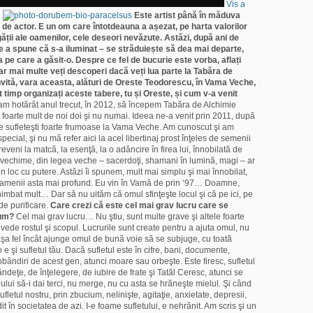
Vis a
Este artist până în măduva
e, de actor. E un om care întotdeauna a așezat, pe harta valorilor
ății ale oamenilor, cele deseori nevăzute. Astăzi, după ani de
de a spune că s-a iluminat – se străduiește să dea mai departe,
 pe care a găsit-o. Despre ce fel de bucurie este vorba, aflați
, iar mai multe veți descoperi dacă veți lua parte la Tabăra de
nvită, vara aceasta, alături de Oreste Teodorescu, în Vama Veche,
 timp organizați aceste tabere, tu și Oreste, și cum v-a venit
am hotărât anul trecut, în 2012, să începem Tabăra de Alchimie
t foarte mult de noi doi şi nu numai. Ideea ne-a venit prin 2011, după
ţe sufleteşti foarte frumoase la Vama Veche. Am cunoscut şi am
 special, şi nu mă refer aici la acel libertinaj prost înţeles de semenii
 reveni la matcă, la esenţă, la o adâncire în firea lui, înnobilată de
vechime, din legea veche – sacerdoţi, shamani în lumină, magi – ar
un loc cu putere. Astăzi îi spunem, mult mai simplu şi mai înnobilat,
 oamenii asta mai profund. Eu vin în Vamă de prin ‘97… Doamne,
himbat mult… Dar să nu uităm că omul sfinţeşte locul şi că pe ici, pe
e purificare.
Care crezi că este cel mai grav lucru care se
cum?
Cel mai grav lucru… Nu ştiu, sunt multe grave şi altele foarte
vede rostul şi scopul. Lucrurile sunt create pentru a ajuta omul, nu
 aşa fel încât ajunge omul de bună voie să se subjuge, cu toată
e şi sufletul tău. Dacă sufletul este în cifre, bani, documente,
 dobândiri de acest gen, atunci moare sau orbeşte. Este firesc, sufletul
deţe, de înţelegere, de iubire de frate şi Tatăl Ceresc, atunci se
lului să-i dai terci, nu merge, nu cu asta se hrăneşte mielul. Şi când
sufletul nostru, prin zbucium, nelinişte, agitaţie, anxietate, depresii,
t în societatea de azi. I-e foame sufletului, e nehrănit. Am scris şi un