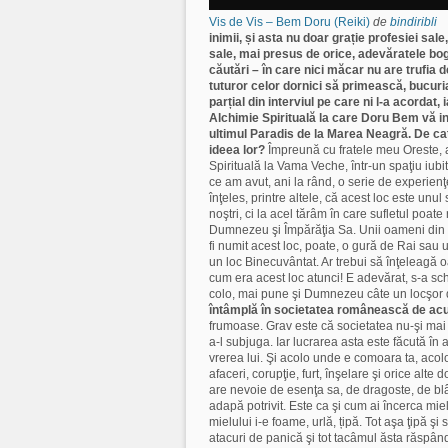
Vis de Vis – Bem Doru (Reiki)
de
bindiribli
inimii, și asta nu doar grație profesiei sal
sale, mai presus de orice, adevăratele bog
căutări – în care nici măcar nu are trufia 
tuturor celor dornici să primească, bucuria
parțial din interviul pe care ni l-a acordat
Alchimie Spirituală la care Doru Bem vă i
ultimul Paradis de la Marea Neagră.
De cat
ideea lor?
Împreună cu fratele meu Oreste, 
Spirituală la Vama Veche, într-un spaţiu iubi
ce am avut, ani la rând, o serie de experien
înţeles, printre altele, că acest loc este unul
noştri, ci la acel tărâm în care sufletul poate
Dumnezeu şi Împărăţia Sa. Unii oameni din 
fi numit acest loc, poate, o gură de Rai sau 
un loc Binecuvântat. Ar trebui să înţeleagă
cum era acest loc atunci! E adevărat, s-a sc
colo, mai pune şi Dumnezeu câte un locşor d
întâmplă în societatea românească de a
frumoase. Grav este că societatea nu-şi mai 
a-l subjuga. Iar lucrarea asta este făcută în
vrerea lui. Şi acolo unde e comoara ta, acolo 
afaceri, corupţie, furt, înşelare şi orice alte
are nevoie de esenţa sa, de dragoste, de blân
adapă potrivit. Este ca şi cum ai încerca mie
mielului i-e foame, urlă, țipă. Tot aşa ţipă şi 
atacuri de panică şi tot tacâmul ăsta răspândi