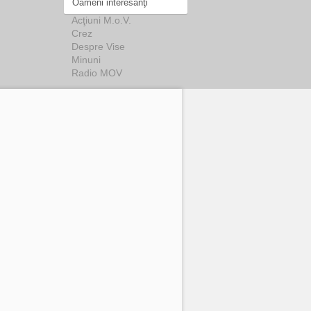
Oameni interesanţi
Acţiuni M.o.V.
Crez
Despre Vise
Minuni
Radio MOV