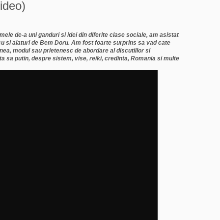
ideo)
le de-a uni ganduri si idei din diferite clase sociale, am asistat
 cu si alaturi de Bem Doru. Am fost foarte surprins sa vad cate
a, modul sau prietenesc de abordare al discutiilor si
ta sa putin, despre sistem, vise, reiki, credinta, Romania si multe