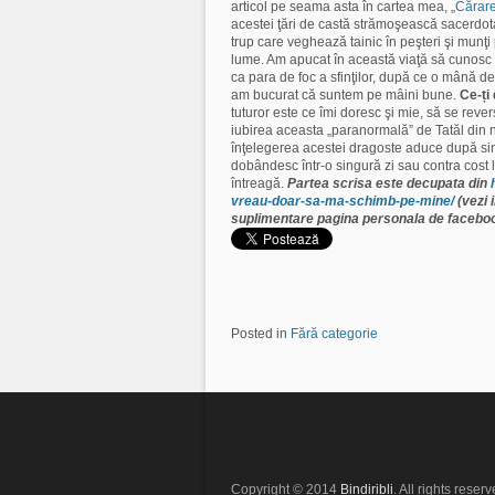
articol pe seama asta în cartea mea, „
Cărare
acestei ţări de castă strămoşească sacerdotală
trup care veghează tainic în peşteri şi munţi
lume. Am apucat în această viaţă să cunosc cu
ca para de foc a sfinţilor, după ce o mână d
am bucurat că suntem pe mâini bune.
Ce-ți
tuturor este ce îmi doresc şi mie, să se reve
iubirea aceasta „paranormală” de Tatăl din 
înţelegerea acestei dragoste aduce după sin
dobândesc într-o singură zi sau contra cost la
întreagă.
Partea scrisa este decupata din
vreau-doar-sa-ma-schimb-pe-mine/
(vezi i
suplimentare pagina personala de facebo
Posted in
Fără categorie
Copyright © 2014
Bindiribli
. All rights reserv