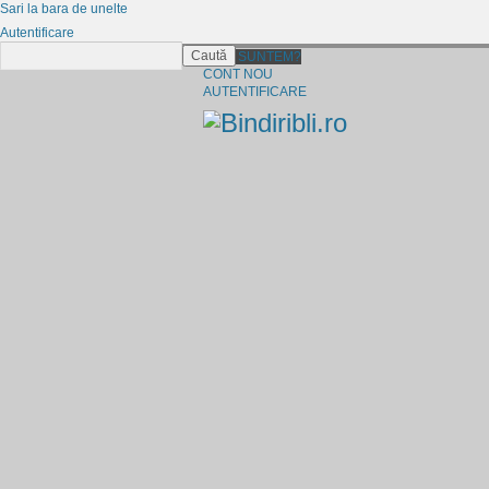
Sari la bara de unelte
Autentificare
Caută
CINE SUNTEM?
CONT NOU
AUTENTIFICARE