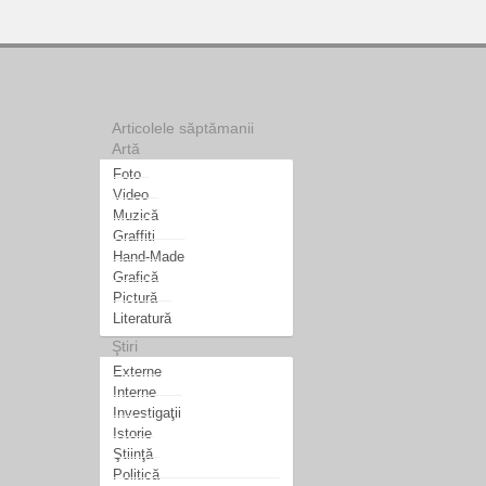
Articolele săptămanii
Artă
Foto
Video
Muzică
Graffiti
Hand-Made
Grafică
Pictură
Literatură
Ştiri
Externe
Interne
Investigaţii
Istorie
Ştiinţă
Politică