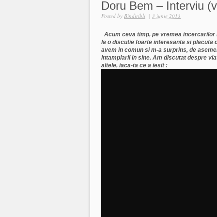
Doru Bem – Interviu (v
Posted by
Bindiribli
|
3 iunie 2013
Acum ceva timp, pe vremea incercarilor me
la o discutie foarte interesanta si placuta
avem in comun si m-a surprins, de asemene
intamplarii in sine. Am discutat despre via
altele, iaca-ta ce a iesit :