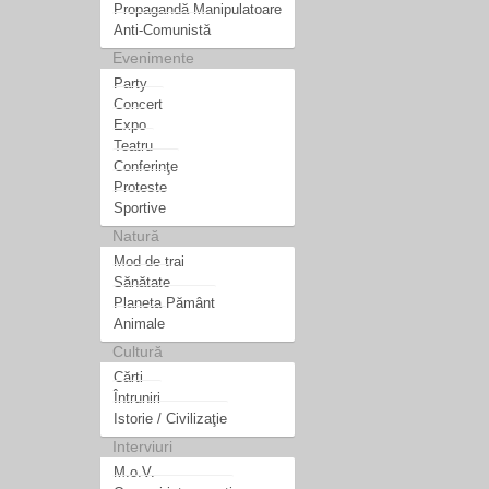
Propagandă Manipulatoare
Anti-Comunistă
Evenimente
Party
Concert
Expo
Teatru
Conferinţe
Proteste
Sportive
Natură
Mod de trai
Sănătate
Planeta Pământ
Animale
Cultură
Cărti
Întruniri
Istorie / Civilizaţie
Interviuri
M.o.V.