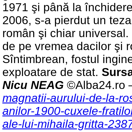
1971 şi până la închiderea
2006, s-a pierdut un teza
român şi chiar universal. 
de pe vremea dacilor şi r
Sîntimbrean, fostul ingin
exploatare de stat.
Surs
Nicu
NEAG
©Alba24.ro 
magnatii-aurului-de-la-r
anilor-1900-cuxele-fratilo
ale-lui-mihaila-gritta-238