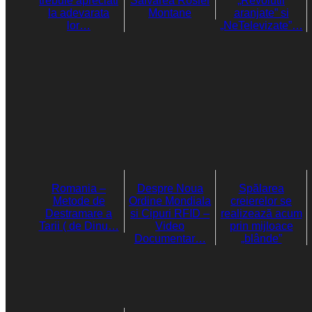
trebuie apreciati
Salvarea Rosiei
„Revolutii
la adevarata
Montane
aranjate” si
lor…
„NeTelevizate”…
Romania –
Despre Noua
Spălarea
Metode de
Ordine Mondiala
creierelor se
Destramare a
si Cipuri RFID –
realizează acum
Tarii ( de Dinu…
Video
prin mijloace
Documentar…
„blânde”