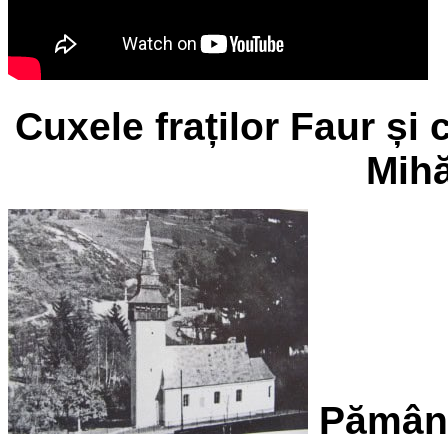
Cuxele fraților Faur și 
Mihă
Pământ