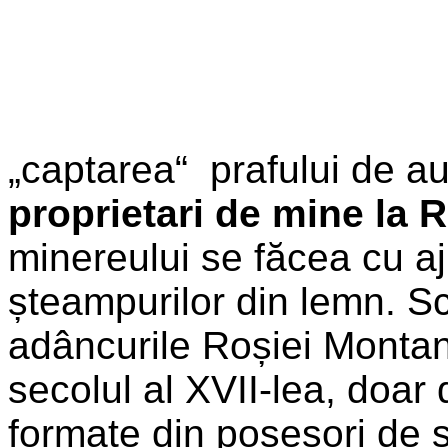
„captarea“ prafului de au
proprietari de mine la
minereului se făcea cu aju
șteampurilor din lemn. Sc
adâncurile Roșiei Montane
secolul al XVII-lea, doar 
formate din posesori de ș