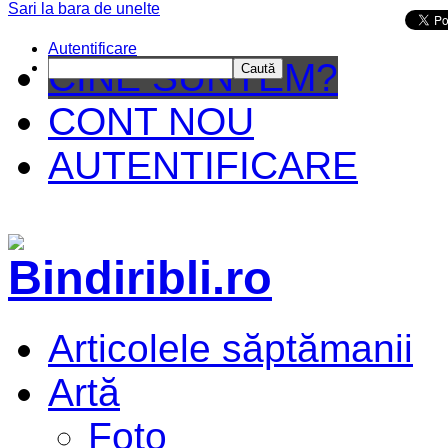
Sari la bara de unelte
Da mai departe
Autentificare
CINE SUNTEM?
Caută
CONT NOU
AUTENTIFICARE
Articolele săptămanii
Artă
Foto