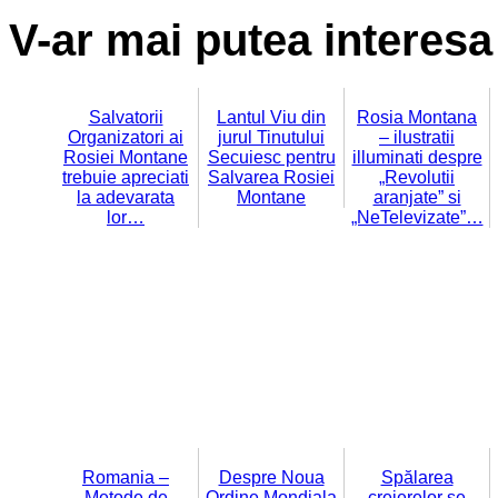
V-ar mai putea interesa 
Salvatorii
Lantul Viu din
Rosia Montana
Organizatori ai
jurul Tinutului
– ilustratii
Rosiei Montane
Secuiesc pentru
illuminati despre
trebuie apreciati
Salvarea Rosiei
„Revolutii
la adevarata
Montane
aranjate” si
lor…
„NeTelevizate”…
Romania –
Despre Noua
Spălarea
Metode de
Ordine Mondiala
creierelor se