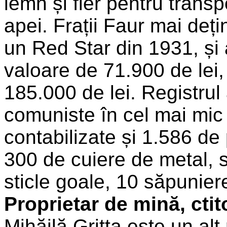
lemn și fier pentru transp
apei. Frații Faur mai deț
un Red Star din 1931, și 
valoare de 71.900 de lei, 
185.000 de lei. Registrul 
comuniste în cel mai mic 
contabilizate și 1.586 de
300 de cuiere de metal, s
sticle goale, 10 săpunier
Proprietar de mină, ctito
Mihăilă Gritta este un al