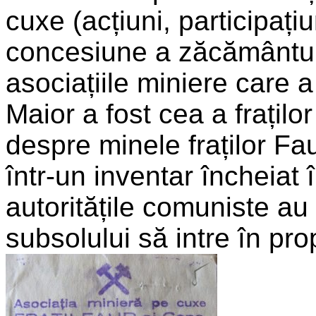
cuxe (acțiuni, participați
concesiune a zăcământulu
asociațiile miniere care a
Maior a fost cea a frațilo
despre minele fraților F
într-un inventar încheiat 
autoritățile comuniste au 
subsolului să intre în prop