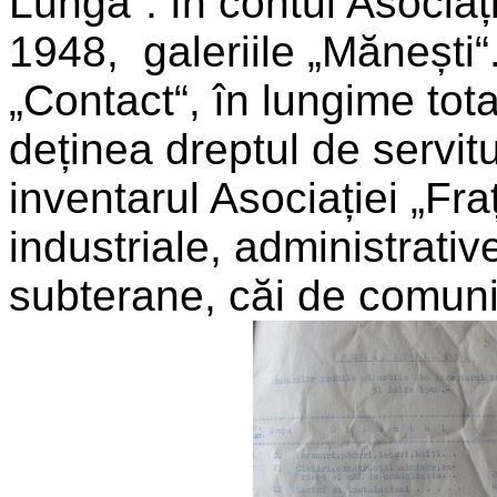
Lungă“. În contul Asociație
1948, galeriile „Mănești“.
„Contact“, în lungime tota
deținea dreptul de servitu
inventarul Asociației „Fraț
industriale, administrativ
subterane, căi de comunic