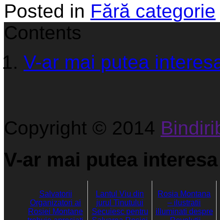
Posted in
Fără categorie
Contents
V-ar mai putea interesa
Copyright © 2014
Bindirib
V-ar mai putea interesa 
Salvatorii
Lantul Viu din
Rosia Montana
Organizatori ai
jurul Tinutului
– ilustratii
Rosiei Montane
Secuiesc pentru
illuminati despre