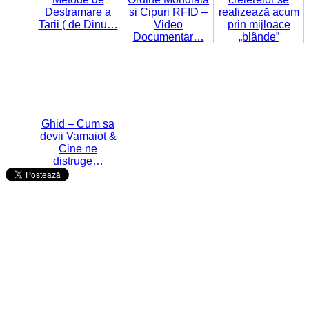
Destramare a
si Cipuri RFID –
realizează acum
Tarii ( de Dinu…
Video
prin mijloace
Documentar…
„blânde”
Ghid – Cum sa
devii Vamaiot &
Cine ne
distruge…