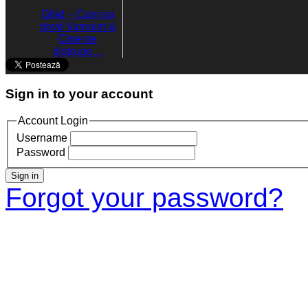
Ghid – Cum sa
devii Vamaiot &
Cine ne
distruge…
Sign in to your account
Account Login
Username
Password
Sign in
Forgot your password?