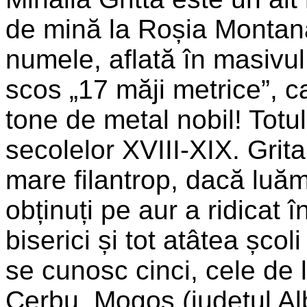
de mină la Roșia Montană
numele, aflată în masivul
scos „17 măji metrice”, c
tone de metal nobil! Totu
secolelor XVIII-XIX. Grita
mare filantrop, dacă luăm 
obținuți pe aur a ridicat 
biserici și tot atâtea șco
se cunosc cinci, cele d
Cerbu, Mogoş (judeţul Al