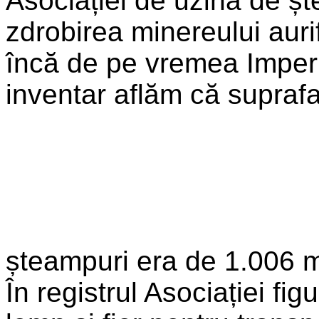
Asociației de uzina de ște
zdrobirea minereului auri
încă de pe vremea Imperi
inventar aflăm că suprafa
șteampuri era de 1.006 me
În registrul Asociației fi