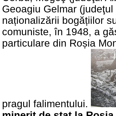
Geoagiu Gelmar (judeţu
naționalizării bogățiilor s
comuniste, în 1948, a găs
particulare din Roșia Mon
pragul falimentului.
minerit de stat la Roși