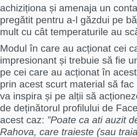
achiziționa și amenaja un contai
pregătit pentru a-l găzdui pe bă
mult cu cât temperaturile au scă
Modul în care au acționat cei c
impresionant și trebuie să fie u
pe cei care au acționat în acest c
prin acest scurt material să fac
va inspira și pe alții să acțion
de deținătorul profilului de Fac
acest caz:
”Poate ca ati auzit d
Rahova, care traieste (sau trai