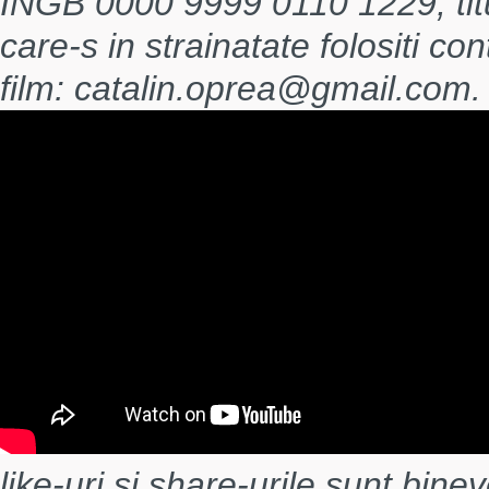
INGB 0000 9999 0110 1229, titul
care-s in strainatate folositi co
film: catalin.oprea@gmail.com.
like-uri si share-urile sunt binev