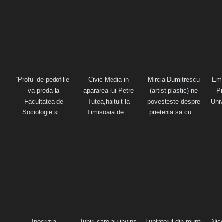
“Profu’ de pedofilie”
Civic Media in
Mircia Dumitrescu
Emi
va preda la
apararea lui Petre
(artist plastic) ne
Pr
Facultatea de
Tutea,haituit la
povesteste despre
Univ
Sociologie si…
Timisoara de…
prietenia sa cu…
Ipocrizia
Iubiri care au invins
Luptatorul din munti
Nic