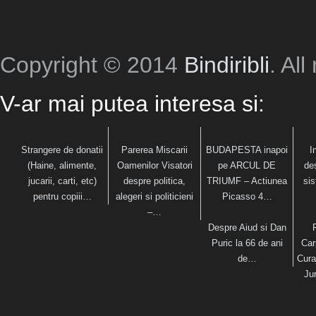
Copyright © 2014
Bindiribli
. All
V-ar mai putea interesa si:
Strangere de donatii
Parerea Miscarii
BUDAPESTA inapoi
I
(Haine, alimente,
Oamenilor Visatori
pe ARCUL DE
des
jucarii, carti, etc)
despre politica,
TRIUMF – Actiunea
sis
pentru copiii…
alegeri si politicieni
Picasso 4…
–…
Despre Aiud si Dan
Puric la 66 de ani
Car
de…
Cura
Ju