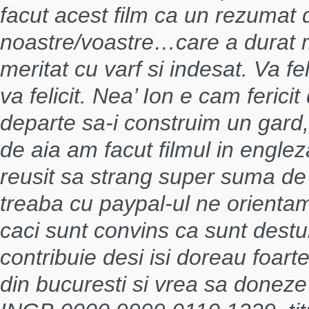
facut acest film ca un rezumat d
noastre/voastre…care a durat 
meritat cu varf si indesat. Va f
va felicit. Nea’ Ion e cam feric
departe sa-i construim un gard, 
de aia am facut filmul in englez
reusit sa strang super suma d
treaba cu paypal-ul ne orienta
caci sunt convins ca sunt destu
contribuie desi isi doreau foart
din bucuresti si vrea sa donez