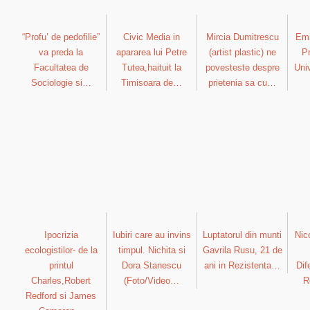
“Profu’ de pedofilie”
Civic Media in
Mircia Dumitrescu
Emi
va preda la
apararea lui Petre
(artist plastic) ne
Pr
Facultatea de
Tutea,haituit la
povesteste despre
Univ
Sociologie si…
Timisoara de…
prietenia sa cu…
Ipocrizia
Iubiri care au invins
Luptatorul din munti
Nic
ecologistilor- de la
timpul. Nichita si
Gavrila Rusu, 21 de
printul
Dora Stanescu
ani in Rezistenta…
Dif
Charles,Robert
(Foto/Video…
R
Redford si James