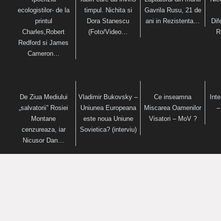
ecologistilor- de la
timpul. Nichita si
Gavrila Rusu, 21 de
printul
Dora Stanescu
ani in Rezistenta…
Dif
Charles,Robert
(Foto/Video…
R
Redford si James
Cameron…
De Ziua Mediului
Vladimir Bukovsky –
Ce inseamna
Inte
„salvatorii” Rosiei
Uniunea Europeana
Miscarea Oamenilor
–
Montane
este noua Uniune
Visatori – MoV ?
cenzureaza, iar
Sovietica? (interviu)
Nicusor Dan…