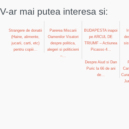
V-ar mai putea interesa si:
Strangere de donatii
Parerea Miscarii
BUDAPESTA inapoi
I
(Haine, alimente,
Oamenilor Visatori
pe ARCUL DE
des
jucarii, carti, etc)
despre politica,
TRIUMF – Actiunea
sis
pentru copiii…
alegeri si politicieni
Picasso 4…
–…
Despre Aiud si Dan
Puric la 66 de ani
Car
de…
Cura
Ju