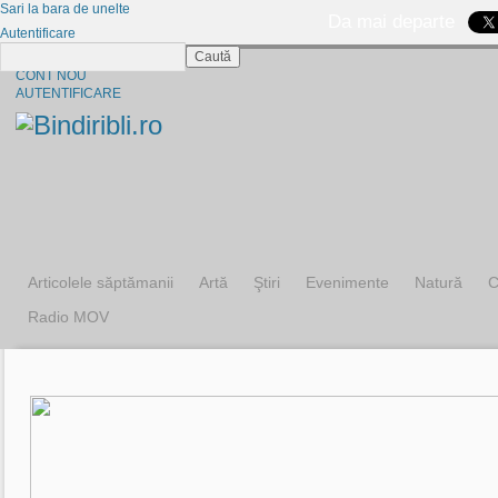
Sari la bara de unelte
Da mai departe
Autentificare
Caută
CINE SUNTEM?
CONT NOU
AUTENTIFICARE
Articolele săptămanii
Artă
Ştiri
Evenimente
Natură
C
Radio MOV