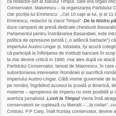
ca redactor-șef al ziarului Timpul, care era organ ofici
Conservator. Maiorescu – la organizarea Partidului C
clar poziția lui Eminescu: ,,Cei 10 capi ai lui, și al 1
Eminescu, redactor la ziarul Timpul”.
De la Nistru pâ
duce campanii de presă dedicate chestiunii Basarabie
Parlamentul pentru înstrăinarea Basarabiei, este intr
politica de opresiune țaristă (,,o adâncă barbarie”) câ
Imperiului Austro-Ungar și, totodata, își acuză colegii,
că participă la înființarea de instituții bancare în sco
la ziar devine critică in 1880, mai ales după ce atacă
Partidului Conservator, lansat de Maiorescu, în care
subordonarea intereselor României și sacrifică români
Imperiului Austro-Ungar. Câtă vreme guvernele de la
pe români, îngrădind accesul la școală și Biserică, bl
materne – apropierea de Imperiu nu este posibilă și 
avertiza jurnalistul.
Lovit la Timpul
Viena însă atrag
conservatorii se cuplează cu liberalii – ,,la ciolan”, c
Cristoiu. P.P Carp, înalt fruntaș conservator, devine 