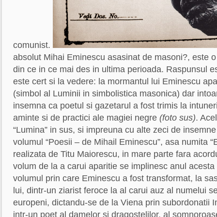
comunist.
absolut Mihai Eminescu asasinat de masoni?, este o
din ce in ce mai des in ultima perioada. Raspunsul es
este cert si la vedere: la mormantul lui Eminescu apa
(simbol al Luminii in simbolistica masonica) dar into
insemna ca poetul si gazetarul a fost trimis la intune
aminte si de practici ale magiei negre
(foto sus)
. Ace
“Lumina” in sus, si impreuna cu alte zeci de insemne
volumul “Poesii – de Mihail Eminescu”, asa numita “E
realizata de Titu Maiorescu, in mare parte fara acord
volum de la a carui aparitie se implinesc anul acesta
volumul prin care Eminescu a fost transformat, la sas
lui, dintr-un ziarist feroce la al carui auz al numelui
europeni, dictandu-se de la Viena prin subordonatii Imp
intr-un poet al damelor si dragostelilor, al somnoroa