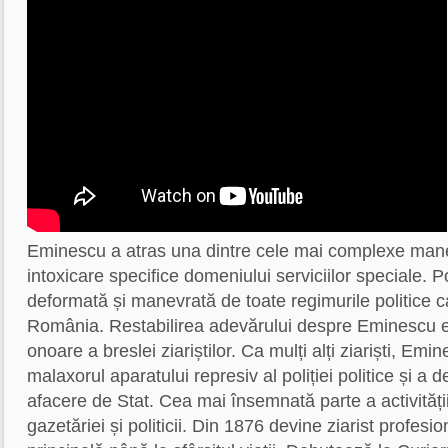
Eminescu a atras una dintre cele mai complexe mane
intoxicare specifice domeniului serviciilor speciale. P
deformată și manevrată de toate regimurile politice 
România. Restabilirea adevărului despre Eminescu e
onoare a breslei ziariștilor. Ca mulți alți ziariști, Emin
malaxorul aparatului represiv al poliției politice și a 
afacere de Stat. Cea mai însemnată parte a activității
gazetăriei și politicii. Din 1876 devine ziarist profesi