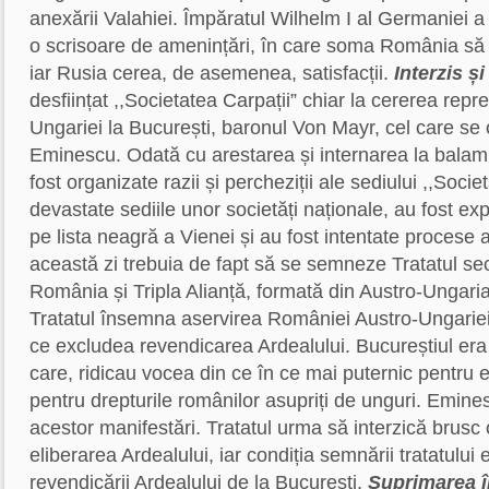
anexării Valahiei. Împăratul Wilhelm I al Germaniei
o scrisoare de amenințări, în care soma România să in
iar Rusia cerea, de asemenea, satisfacții.
Interzis și
desființat ,,Societatea Carpații” chiar la cererea repr
Ungariei la București, baronul Von Mayr, cel care se
Eminescu. Odată cu arestarea și internarea la balam
fost organizate razii și percheziții ale sediului ,,Societ
devastate sediile unor societăți naționale, au fost ex
pe lista neagră a Vienei și au fost intentate procese a
această zi trebuia de fapt să se semneze Tratatul sec
România și Tripla Alianță, formată din Austro-Ungaria
Tratatul însemna aservirea României Austro-Ungariei
ce excludea revendicarea Ardealului. Bucureștiul era
care, ridicau vocea din ce în ce mai puternic pentru e
pentru drepturile românilor asupriți de unguri. Emines
acestor manifestări. Tratatul urma să interzică brusc 
eliberarea Ardealului, iar condiția semnării tratatului 
revendicării Ardealului de la București.
Suprimarea î