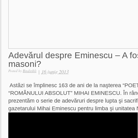
Adevărul despre Eminescu – A fo
masoni?
|
16 iunie 2013
Posted by
Bindiribli
Astăzi se împlinesc 163 de ani de la naşterea “P
“ROMÂNULUI ABSOLUT” MIHAI EMINESCU. În rându
prezentăm o serie de adevăruri despre lupta şi sacrifi
gazetarului Mihai Eminescu pentru limba şi unitate