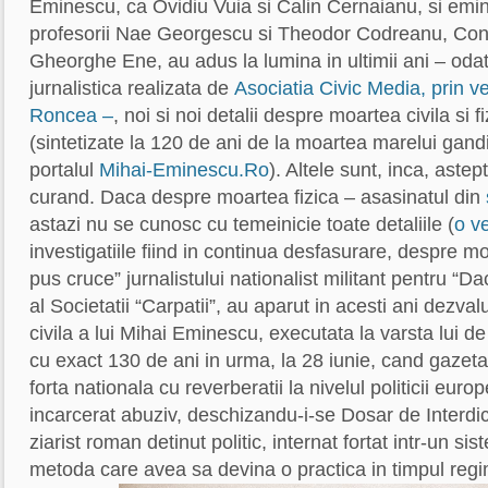
Eminescu, ca Ovidiu Vuia si Calin Cernaianu, si emin
profesorii Nae Georgescu si Theodor Codreanu, Cons
Gheorghe Ene, au adus la lumina in ultimii ani – odat
jurnalistica realizata de
Asociatia Civic Media, prin ve
Roncea –
, noi si noi detalii despre moartea civila si 
(sintetizate la 120 de ani de la moartea marelui gandi
portalul
Mihai-Eminescu.Ro
). Altele sunt, inca, astep
curand. Daca despre moartea fizica – asasinatul din
astazi nu se cunosc cu temeinicie toate detaliile (
o ve
investigatiile fiind in continua desfasurare, despre mo
pus cruce” jurnalistului nationalist militant pentru “
al Societatii “Carpatii”, au aparut in acesti ani dezvalu
civila a lui Mihai Eminescu, executata la varsta lui de
cu exact 130 de ani in urma, la 28 iunie, cand gazet
forta nationala cu reverberatii la nivelul politicii europ
incarcerat abuziv, deschizandu-i-se Dosar de Interdic
ziarist roman detinut politic, internat fortat intr-un si
metoda care avea sa devina o practica in timpul regi