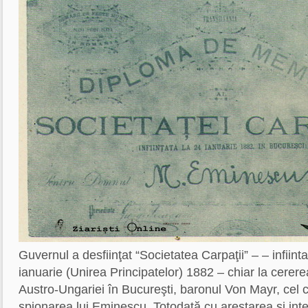
Guvernul a desfiinţat “Societatea Carpaţii” – – infiint
ianuarie (Unirea Principatelor) 1882 – chiar la cerer
Austro-Ungariei în Bucureşti, baronul Von Mayr, cel 
spionarea lui Eminescu. Totodată cu arestarea şi int