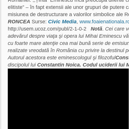
României. ,,Ținta” Eminescu încă preocupa diferite ca
elitiste” – în fapt extensii ale unor grupuri de putere
misiunea de destructurare a valorilor simbolice ale R
RONCEA
Surse:
Civic Media
,
www.foaienationala.r
http://usem.ucoz.com/publ/2-1-0-2
Notă
.
Cei care 
adevărul despre viaţa şi opera lui Mihai Eminescu v
cu foarte mare atenţie cea mai bună serie de emisiuni
realizate vreodată în România cu privire la destinul p
Autorul acestora este eminescologul şi filozoful
Cons
discipolul lui
Constantin Noica.
Codul uciderii lui