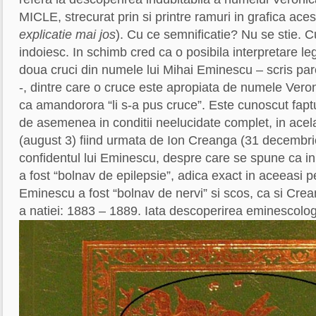
MICLE, strecurat prin si printre ramuri in grafica acest
explicatie mai jos
). Cu ce semnificatie? Nu se stie. 
indoiesc. In schimb cred ca o posibila interpretare l
doua cruci din numele lui Mihai Eminescu – scris parc
-, dintre care o cruce este apropiata de numele Veroni
ca amandorora “li s-a pus cruce”. Este cunoscut fapt
de asemenea in conditii neelucidate complet, in ace
(august 3) fiind urmata de Ion Creanga (31 decembrie
confidentul lui Eminescu, despre care se spune ca in ul
a fost “bolnav de epilepsie”, adica exact in aceeasi p
Eminescu a fost “bolnav de nervi” si scos, ca si Creang
a natiei: 1883 – 1889. Iata descoperirea eminescolo