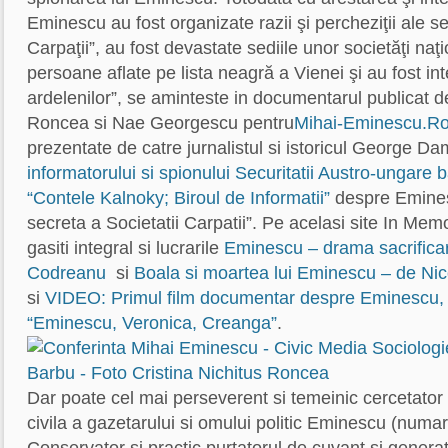
Eminescu au fost organizate razii şi percheziţii ale sed
Carpaţii”, au fost devastate sediile unor societăţi naţ
persoane aflate pe lista neagră a Vienei şi au fost in
ardelenilor”, se aminteste in documentarul publicat
Roncea si Nae Georgescu pentru
Mihai-Eminescu.R
prezentate de catre jurnalistul si istoricul George Da
informatorului si spionului Securitatii Austro-ungare
“Contele Kalnoky; Biroul de Informatii”
despre Eminesc
secreta a Societatii Carpatii”. Pe acelasi site In M
gasiti integral si lucrarile
Eminescu – drama sacrifica
Codreanu
si
Boala si moartea lui Eminescu – de Ni
si
VIDEO: Primul film documentar despre Eminescu, r
“Eminescu, Veronica, Creanga”
.
Dar poate cel mai perseverent si temeinic cercetator al
civila a gazetarului si omului politic Eminescu (numaru