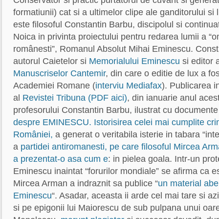
Conservator si practic purtatorul de cuvant si generato
formatiunii) cat si a ultimelor clipe ale ganditorului s
este filosoful Constantin Barbu, discipolul si continua
Noica in privinta proiectului pentru redarea lumii a “om
românesti”, Romanul Absolut Mihai Eminescu. Const
autorul Caietelor si
Memorialului Eminescu
si editor 
Manuscriselor Cantemir
, din care o editie de lux a f
Academiei Romane (
interviu Mediafax
). Publicarea 
al
Revistei Tribuna (PDF aici)
, din ianuarie anul acest
profesorului Constantin Barbu, ilustrat cu document
despre EMINESCU. Istorisirea celei mai cumplite crim
României,
a generat o veritabila isterie in tabara “intel
a
partidei antiromanesti, pe care filosoful Mircea Arma
a prezentat-o asa cum e
: in pielea goala. Intr-un prote
Eminescu inaintat “forurilor mondiale” se afirma ca es
Mircea Arman a indraznit sa publice “
un material abe
Eminescu
“. Asadar, aceasta ii arde cel mai tare si azi
si pe epigonii lui Maiorescu de sub pulpana unui oar