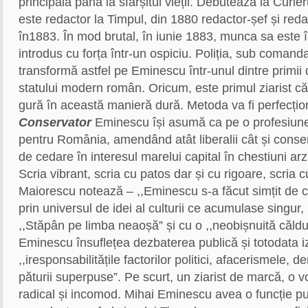
principală până la sfârșitul vieții. Debutează la Curier
este redactor la Timpul, din 1880 redactor-șef și reda
în1883. În mod brutal, în iunie 1883, munca sa este î
introdus cu forța într-un ospiciu. Poliția, sub comanda 
transformă astfel pe Eminescu într-unul dintre primii de
statului modern român. Oricum, este primul ziarist că
gură în această manieră dură. Metoda va fi perfecț
Conservator
Eminescu își asumă ca pe o profesiune
pentru România, amendând atât liberalii cât și conserv
de cedare în interesul marelui capital în chestiuni arz
Scria vibrant, scria cu patos dar și cu rigoare, scria 
Maiorescu notează – ,,Eminescu s-a făcut simțit de cu
prin universul de idei al culturii ce acumulase singur, 
,,Stăpân pe limba neaoșă” și cu o ,,neobișnuită căldu
Eminescu însuflețea dezbaterea publică și totodata i
,,iresponsabilitățile factorilor politici, afacerismele,
păturii superpuse”. Pe scurt, un ziarist de marcă, o vo
radical și incomod. Mihai Eminescu avea o funcție pu