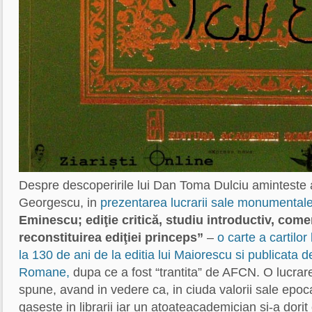
Despre descoperirile lui Dan Toma Dulciu aminteste 
Georgescu, in
prezentarea lucrarii sale monumental
Eminescu; ediţie critică, studiu introductiv, comen
reconstituirea ediţiei princeps”
–
o carte a cartilo
la 130 de ani de la editia lui Maiorescu si publicata 
Romane,
dupa ce a fost “trantita” de AFCN. O lucra
spune, avand in vedere ca, in ciuda valorii sale epoc
gaseste in librarii iar un atoateacademician si-a dorit 