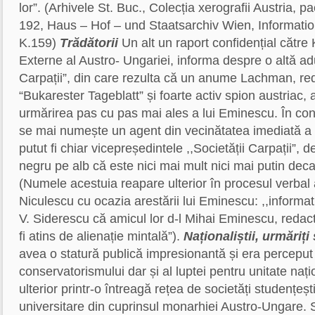
lor”. (Arhivele St. Buc., Colecția xerografii Austria, 
192, Haus – Hof – und Staatsarchiv Wien, Information
K.159)
Trădătorii
Un alt un raport confidențial către 
Externe al Austro- Ungariei, informa despre o altă adu
Carpații”, din care rezulta că un anume Lachman, reda
“Bukarester Tageblatt” și foarte activ spion austriac,
urmărirea pas cu pas mai ales a lui Eminescu. În cont
se mai numește un agent din vecinătatea imediată a l
putut fi chiar vicepreședintele ,,Societății Carpații”, 
negru pe alb că este nici mai mult nici mai putin dec
(Numele acestuia reapare ulterior în procesul verbal
Niculescu cu ocazia arestării lui Eminescu: ,,informa
V. Siderescu că amicul lor d-l Mihai Eminescu, redacto
fi atins de alienație mintală”).
Naționaliștii, urmăriți 
avea o statură publică impresionantă și era perceput
conservatorismului dar și al luptei pentru unitate naț
ulterior printr-o întreagă rețea de societăți studențeșt
universitare din cuprinsul monarhiei Austro-Ungare. S