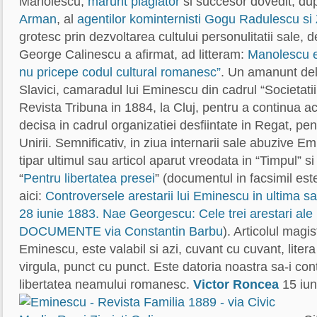
Manolescu,
marunt plagiator
si succesor dovedit, d
Arman
, al
agentilor kominternisti Gogu Radulescu si
grotesc prin dezvoltarea cultului personulitatii sale, 
George Calinescu a afirmat, ad litteram:
Manolescu e
nu pricepe codul cultural romanesc”
. Un amanunt del
Slavici, camaradul lui Eminescu din cadrul “Societatii 
Revista Tribuna in 1884, la Cluj, pentru a continua 
decisa in cadrul organizatiei desfiintate in Regat, pen
Unirii. Semnificativ, in ziua internarii sale abuzive 
tipar ultimul sau articol aparut vreodata in “Timpul” si
“
Pentru libertatea presei
” (documentul in facsimil est
aici:
Controversele arestarii lui Eminescu in ultima sa 
28 iunie 1883. Nae Georgescu: Cele trei arestari ale
DOCUMENTE via Constantin Barbu
). Articolul magis
Eminescu, este valabil si azi, cuvant cu cuvant, litera 
virgula, punct cu punct. Este datoria noastra sa-i co
libertatea neamului romanesc.
Victor Roncea
15 iun