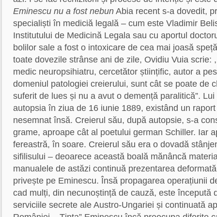
Eminescu nu a fost nebun
Abia recent s-a dovedit, pr
specialiști în mediciă legală – cum este Vladimir Belis,
Institutului de Medicină Legala sau cu aportul doctoru
bolilor sale a fost o intoxicare de cea mai joasă spe
toate dovezile strânse ani de zile, Ovidiu Vuia scrie: 
medic neuropsihiatru, cercetător științific, autor a pe
domeniul patologiei creierului, sunt cât se poate de 
suferit de lues și nu a avut o demență paralitică”. Lu
autopsia în ziua de 16 iunie 1889, existând un rapor
nesemnat însă. Creierul său, după autopsie, s-a con
grame, aproape cât al poetului german Schiller. Iar ap
fereastră, în soare. Creierul său era o dovadă stânjenit
sifilisului – deoarece această boală mănâncă materia
manualele de astăzi continuă prezentarea deformată a
privește pe Eminescu. Însă propagarea operațiunii d
cad mulți, din necunoștință de cauză, este începută 
serviciile secrete ale Austro-Ungariei și continuată 