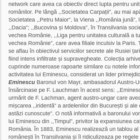
network care avea ca obiectiv direct lupta pentru unit
românilor. Pe lângă ,,Societatea Carpații”, au mai a
Societatea ,,Petru Maior”, la Viena ,,România jună”, 
,,Dacia”; ,,Bucovina și Moldova”, în Transilvania socie
vechea Românie, ,,Liga pentru unitatea culturală a tu
vechea Românie”, care avea filiale inculsiv la Paris. 
se aflau în obiectivul serviciilor secrete ale Rusiei țar
fiind intens infiltrate și supravegheate. Colecția arhiv
cuprinde numeroase rapoarte similare cu notele info
activitatea lui Eminescu, considerat un lider primejdi
Eminescu
Baronul von Mayr, ambasadorul Austro-Unga
însărcinase pe F. Lauchman în acest sens: ,,Emines
urmărit de F. Lachman, agent austro-ungar care ave
mișcarea ,,iridentă” a ardelenilor din București și ale
astăzi cunoscute”. O notă informativă a baronului vo
lui Eminescu din ,,Timpul”, privitor la expansiunea cat
România. În 1883, Eminescu realizează un tablou al 
românești în Transilvania și îl ridiculizeaza pe regele