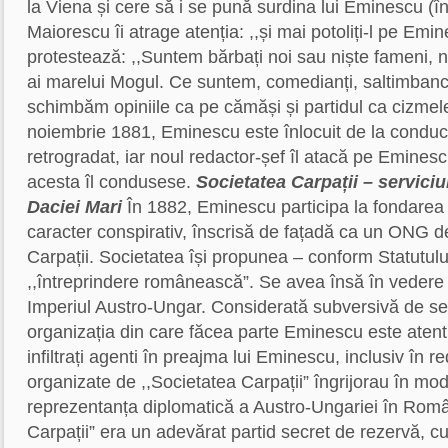
la Viena și cere să i se pună surdina lui Eminescu (în
Maiorescu îi atrage atenția: ,,și mai potoliți-l pe Emin
protestează: ,,Suntem bărbați noi sau niște fameni, n
ai marelui Mogul. Ce suntem, comedianți, saltimbanci
schimbăm opiniile ca pe cămăși și partidul ca cizmel
noiembrie 1881, Eminescu este înlocuit de la conduc
retrogradat, iar noul redactor-șef îl atacă pe Eminesc
acesta îl condusese.
Societatea Carpații – serviciu
Daciei Mari
În 1882, Eminescu participa la fondarea 
caracter conspirativ, înscrisă de fațadă ca un ONG d
Carpații. Societatea își propunea – conform Statutului
,,întreprindere românească”. Se avea însă în vedere 
Imperiul Austro-Ungar. Considerată subversivă de ser
organizația din care făcea parte Eminescu este aten
infiltrați agenti în preajma lui Eminescu, inclusiv în r
organizate de ,,Societatea Carpații” îngrijorau în mo
reprezentanța diplomatică a Austro-Ungariei în Româ
Carpații” era un adevărat partid secret de rezervă, c