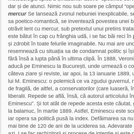
dar și de atunci. Nimic nou sub soare pe câmpul “ope
mercur
Se lansează zvonul nebuniei inexplicabile, se
sa poetico-romantică, se inventează povestea unei bo
otrăvit lent cu mercur, sub pretextul unui pretins trata
este bătut în cap cu frânghia udă, i se fac băi reci în 
și zdrobit în toate felurile imaginabile. Nu mai are un
resemnează cu situația sa de condamnat politic și îș
fără însă a lupta până în ultima clipă. În 1888, Veron
aducă pe Eminescu la București, unde urmează o co
câteva ziare și reviste, iar apoi, la 13 ianuarie 1889, ul
lui M. Eminescu: o polemică ce va zgudui guvernul, r
de fragilă, de altfel, a conservatorilor (care luaseră, î
liberalii. Repede se află, însă, că autorul articolului î
Eminescu”. Și tot atât de repede acesta este căutat, g
la balamuc, în martie 1889. Astfel, Eminescu este sco
iar opera sa politică pusă la index. Defăimarea sa nu a
mai bine de 120 de ani de la uciderea sa. Adevarate
azi. I se fac rechizitorii și procese de intenție și este