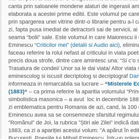
canta prin saloanele mondene alaturi de ingerasii a
elaborata a acestei prime editii. Este volumul pe ca
prin spargerea unei vitrine dintr-o librarie pentru a-l c
zi, fapta pusa imediat de detractorii sai de servicii, ai
seama “bolii” sale. Este volumul in care Maiorescu ii
Eminescu
“Criticilor mei” (detalii si Audio aici)
, elimi
faceau referire la rolul nefast al criticului in viata poe
precis doua strofe, dintre care amintesc una: “Si c’o 
Trasatura de condei/ Unor sa le dai viata/ Altor viata s
eminescolog si iscusit decriptolog si decriptograf
Dan
informeaza in remarcabila sa lucrare –
“
Misterele Ed
(1883)
“
– ca prima referire la aparitia volumului “Pri
simbolistica masonica – a avut loc in decembrie 18
zi emblematica pentru Romania de azi, cand, la 100 d
Eminescu avea sa se consemneze sfarsitul regimului 
”Românul” de Joi, la rubrica ”Știri ale Zilei” indică d
1883, ca zi a apariției acestui volum: ”A apărut în edi
București, Poesiile lui Mihail Eminescu, într-un sple