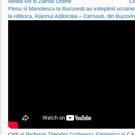
Cit
Plesu si Manolescu la Bucuresti au indeplinit ucrain
la Hliboca, Raionul Adâncata – Cernauti, din Bucovi
Cititi si
Profesor Theodor Codreanu: Eminescu şi CA