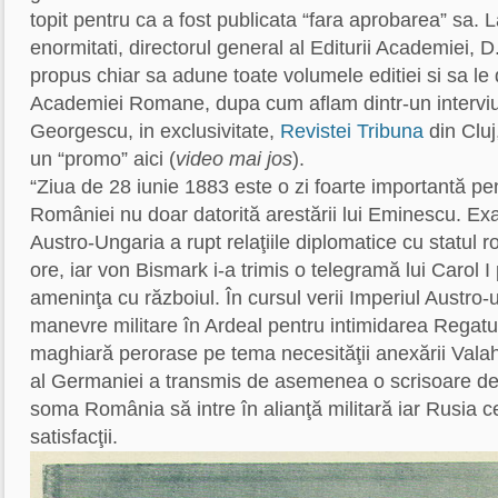
topit pentru ca a fost publicata “fara aprobarea” sa
enormitati, directorul general al Editurii Academiei, 
propus chiar sa adune toate volumele editiei si sa le 
Academiei Romane, dupa cum aflam dintr-un intervi
Georgescu, in exclusivitate,
Revistei Tribuna
din Cluj
un “promo” aici (
video mai jos
).
“Ziua de 28 iunie 1883 este o zi foarte importantă pent
României nu doar datorită arestării lui Eminescu. Exa
Austro-Ungaria a rupt relaţiile diplomatice cu statul
ore, iar von Bismark i-a trimis o telegramă lui Carol 
ameninţa cu războiul. În cursul verii Imperiul Austro
manevre militare în Ardeal pentru intimidarea Regatu
maghiară perorase pe tema necesităţii anexării Valah
al Germaniei a transmis de asemenea o scrisoare de 
soma România să intre în alianţă militară iar Rusia
satisfacţii.