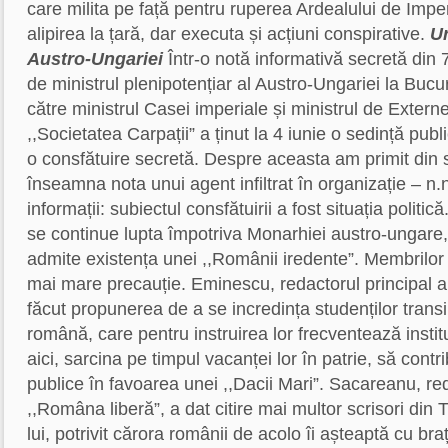
care milita pe față pentru ruperea Ardealului de Impe
alipirea la țară, dar executa și acțiuni conspirative.
Ur
Austro-Ungariei
Într-o notă informativă secretă din 
de ministrul plenipotențiar al Austro-Ungariei la Bucu
către ministrul Casei imperiale și ministrul de Extern
,,Societatea Carpații” a ținut la 4 iunie o sedință publ
o consfătuire secretă. Despre aceasta am primit din 
înseamna nota unui agent infiltrat în organizație – n.
informații: subiectul consfătuirii a fost situația politi
se continue lupta împotriva Monarhiei austro-ungare,
admite existența unei ,,Românii iredente”. Membrilor
mai mare precauție. Eminescu, redactorul principal al 
făcut propunerea de a se incredința studenților transi
română, care pentru instruirea lor frecventează instit
aici, sarcina pe timpul vacanței lor în patrie, să contr
publice în favoarea unei ,,Dacii Mari”. Sacareanu, re
,,Româna liberă”, a dat citire mai multor scrisori din
lui, potrivit cărora românii de acolo îi așteaptă cu bra