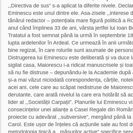
,,Directiva de sus” s-a aplicat la diferite nivele. Decl
Eminescu este unul dintre ele. Asa-zisele ,,interese de
tânărul redactor – potențiala mare figură politică a R
anul când împlinea 33 de ani, vârsta jertfei lui Ioan Bo
Tratatul a fost semnat până la urmă în septembrie 1
lupta ardelenilor în Ardeal. Ce urmează în anii următ
bine regizat, în care rolurile sunt asumate de personaj
Distrugerea lui Eminescu este deliberată și va duce la
sigilat casa, Maiorescu i-a ridicat manuscrisele și t
să nu fie distruse – depunându-le la Academie după
și-a mai văzut niciodată corespondența, cărțile, note
acei ani, cele care au scăpat nedistruse de Maioresc
derutante, care arată nivelul la care era hotărât să
lider al ,,Societății Carpații”. Planurile lui Eminescu
consecințelor unei alianțe a Casei Regale din Româ
proiecte cu adevărat ,,subversive”, mergând până la o
Carol. Este ușor de înțeles că acțiunile sale au fost d
metodologia tipică a ,,măsurilor active” specifice ser