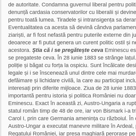
de autoritate. Condamna guvernul liberal pentru politi
denunță cardasia conservatorilor cu liberalii și dev
pentru toată lumea. Tiradele și intransigența sa dera
Eventualitatea ca acesta să devină cândva parlamenta
ziariști, ar fi fost nefastă pentru puterile externe din 
deoarece ar fi putut genera un curent politic ostil și 
acestora.
Știa că i se pregătește ceva
Eminescu este
se pregateste ceva. În 28 iunie 1883 se strânge lațul
poliție și băgat cu forța la ospiciu. Sunt încălcate de
legale și i se înscenează unul dintre cele mai murda
defăimare și lichidare civilă, la care au participat inclu
interesați prin diferite mijloace. Ziua de 28 iunie 1883
importantă pentru istoria și politica României nu doar d
Eminescu. Exact în această zi, Austro-Ungaria a rupt 
statul român timp de 48 de ore, iar von Bismark i-a tr
Carol I, prin care Germania amenința cu războiul. În c
Austro-Ungar a executat manevre militare în Ardeal, 
Regatului României, iar presa maghiară perorase pe 