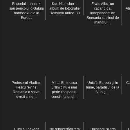
Raportul Lunacek,
Kurt Hielscher –
Erwin Albu, un
sau pericolul dictaturii
album de fotografie
cacandidat
Al
homosexuale in
Romania anilor ’30
independent de
Europa
Romania sustinut de
mandrul…
Profesorul Vladimir
Mihai Eminescu:
Unic în Europa şi în
Ca
Iliescu revine:
„Nimic nu e mai
lume, paradisul de la
Romania a salvat
periculos pentru
Aluniş,…
evreii si nu…
conştiinţa unui…
Cum au devenit
Ne retrocedăm ţara
Eminescu și arta
El