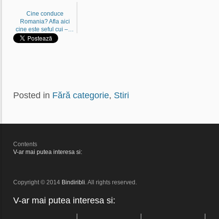
Cine conduce
Romania? Afla aici
cine este seful cui –…
Posted in
Fără categorie
,
Stiri
Contents
V-ar mai putea interesa si:
Copyright © 2014
Bindiribli
. All rights reserved.
V-ar mai putea interesa si: