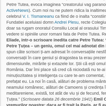
Petre Tutea, evoca imaginea “creatorului vag paranoid
ActiveNews
). Cum noi nu ne putem ridica la inaltime
celebrul
V. I. Tismaneanu
ca fiind de o inalta “constii
Fundatiei aceluiasi domn
Andrei Plesu
, recte Colegi
doar sa rugam onoratul Consiliu Local al orasului Tim
vedere si opiniile unor romani fata de Petre Tutea. R
Eliade, intr-o scrisoare inedita catre Petre Tutea
Petre Țuțea – un geniu, omul cel mai adnotat di
spun câte scrisori ți-am adresat în conversațiile nesfâ
conversații în care geniul și dragostea ta erau preze
dimensiunile, mirările și extazele lor. Știi că ești omu
România. Dar îmi place să cred că niciodată nu te-ai 
minuțiozitatea și inteligența cu care te-am comentat, 
prefațat eu. La noi în casă, alături de problema mântui
neamului românesc, alături de Camoens și credința 
meditareniene, există, tot atât de viu și de fecund, f
Țuțea.” (
Scrisoare datata 26 decembrie 1941
)
Emil 
vremurilor noastre; daca ar fi trait la Paris, ar fi 