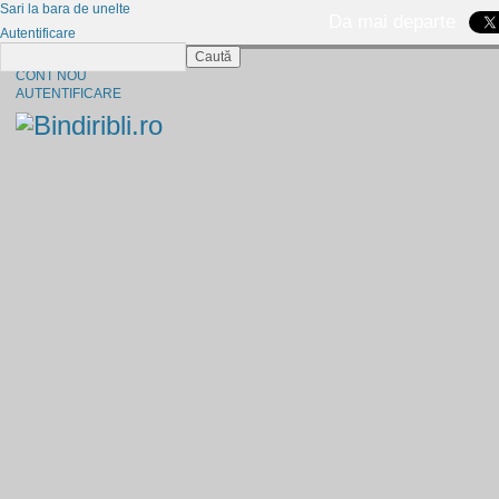
Sari la bara de unelte
Da mai departe
Autentificare
Caută
CINE SUNTEM?
CONT NOU
AUTENTIFICARE