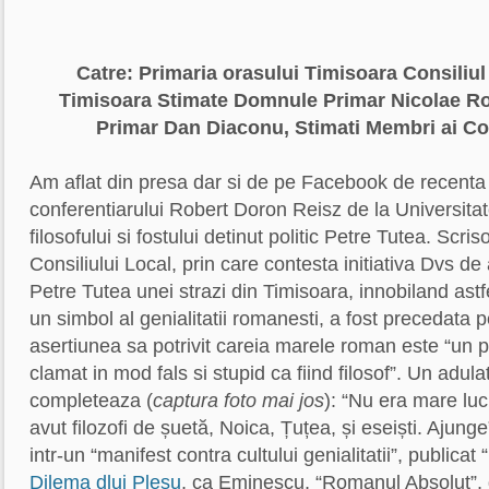
Catre: Primaria orasului Timisoara
Consiliul
Timisoara
Stimate Domnule Primar Nicolae R
Primar Dan Diaconu,
Stimati Membri ai Con
Am aflat din presa dar si de pe Facebook de recenta 
conferentiarului Robert Doron Reisz de la Universita
filosofului si fostului detinut politic Petre Tutea. Scri
Consiliului Local, prin care contesta initiativa Dvs de 
Petre Tutea unei strazi din Timisoara, innobiland ast
un simbol al genialitatii romanesti, a fost precedata
asertiunea sa potrivit careia marele roman este “un 
clamat in mod fals si stupid ca fiind filosof”. Un adulato
completeaza (
captura foto mai jos
): “Nu era mare lu
avut filozofi de șuetă, Noica, Țuțea, și eseiști. Ajung
intr-un “manifest contra cultului genialitatii”, publicat 
Dilema dlui Plesu
, ca Eminescu, “Romanul Absolut”,