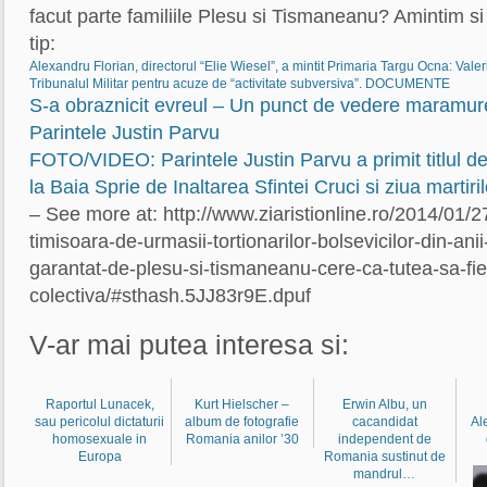
facut parte familiile Plesu si Tismaneanu? Amintim si 
tip:
Alexandru Florian, directorul “Elie Wiesel”, a mintit Primaria Targu Ocna: Vale
Tribunalul Militar pentru acuze de “activitate subversiva”. DOCUMENTE
S-a obraznicit evreul – Un punct de vedere maramur
Parintele Justin Parvu
FOTO/VIDEO: Parintele Justin Parvu a primit titlul 
la Baia Sprie de Inaltarea Sfintei Cruci si ziua martiri
– See more at: http://www.ziaristionline.ro/2014/01/27
timisoara-de-urmasii-tortionarilor-bolsevicilor-din-anii
garantat-de-plesu-si-tismaneanu-cere-ca-tutea-sa-fi
colectiva/#sthash.5JJ83r9E.dpuf
V-ar mai putea interesa si:
Raportul Lunacek,
Kurt Hielscher –
Erwin Albu, un
sau pericolul dictaturii
album de fotografie
cacandidat
Al
homosexuale in
Romania anilor ’30
independent de
Europa
Romania sustinut de
mandrul…