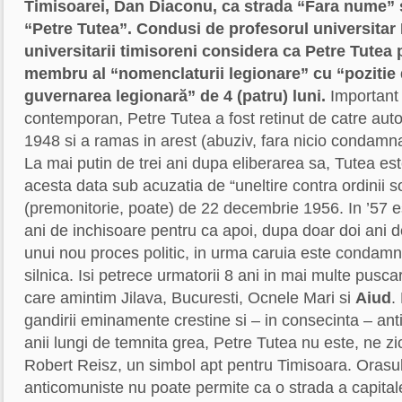
Timisoarei, Dan Diaconu, ca strada “Fara nume” 
“Petre Tutea”. Condusi de profesorul universitar
universitarii timisoreni considera ca Petre Tutea p
membru al “nomenclaturii legionare” cu “pozitie 
guvernarea legionară” de 4 (patru) luni.
Important 
contemporan, Petre Tutea a fost retinut de catre autor
1948 si a ramas in arest (abuziv, fara nicio condamna
La mai putin de trei ani dupa eliberarea sa, Tutea est
acesta data sub acuzatia de “uneltire contra ordinii so
(premonitorie, poate) de 22 decembrie 1956. In ’57 
ani de inchisoare pentru ca apoi, dupa doar doi ani de
unui nou proces politic, in urma caruia este condam
silnica. Isi petrece urmatorii 8 ani in mai multe pusca
care amintim Jilava, Bucuresti, Ocnele Mari si
Aiud
.
gandirii eminamente crestine si – in consecinta – an
anii lungi de temnita grea, Petre Tutea nu este, ne zic 
Robert Reisz, un simbol apt pentru Timisoara. Orasul 
anticomuniste nu poate permite ca o strada a capital