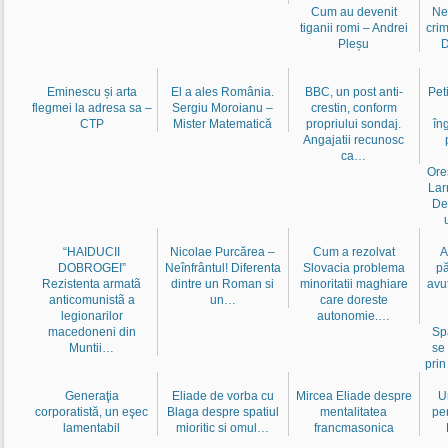
Cum au devenit
Ne
tiganii romi – Andrei
crim
Pleșu
D
Eminescu și arta
El a ales România.
BBC, un post anti-
Pet
flegmei la adresa sa –
Sergiu Moroianu –
crestin, conform
CTP
Mister Matematică
propriului sondaj.
în
Angajatii recunosc
ca…
Ore
Lar
De
“HAIDUCII
Nicolae Purcărea –
Cum a rezolvat
A
DOBROGEI”
Neînfrântul! Diferenta
Slovacia problema
pă
Rezistenta armatã
dintre un Roman si
minoritatii maghiare
avu
anticomunistã a
un…
care doreste
legionarilor
autonomie.…
macedoneni din
Sp
Muntii…
se
prin
Generaţia
Eliade de vorba cu
Mircea Eliade despre
U
corporatistă, un eşec
Blaga despre spatiul
mentalitatea
pen
lamentabil
mioritic si omul…
francmasonica