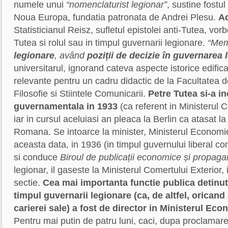
numele unui
“nomenclaturist legionar”
, sustine fostul
Noua Europa, fundatia patronata de Andrei Plesu.
Ad
Statisticianul Reisz, sufletul epistolei anti-Tutea, vo
Tutea si rolul sau in timpul guvernarii legionare.
“Mem
legionare
, având
poziții de decizie în guvernarea 
universitarul, ignorand cateva aspecte istorice edifica
relevante pentru un cadru didactic de la Facultatea de
Filosofie si Stiintele Comunicarii.
Petre Tutea si-a i
guvernamentala in 1933
(ca referent in Ministerul C
iar in cursul aceluiasi an pleaca la Berlin ca atasat 
Romana. Se intoarce la minister, Ministerul Economie
aceasta data, in 1936 (in timpul guvernului liberal c
si conduce
Biroul de publicații economice și propag
legionar, il gaseste la Ministerul Comertului Exterior, 
sectie.
Cea mai importanta functie publica detinut
timpul guvernarii legionare (ca, de altfel, oricand
carierei sale) a fost de director in Ministerul Eco
Pentru mai putin de patru luni, caci, dupa proclamarea