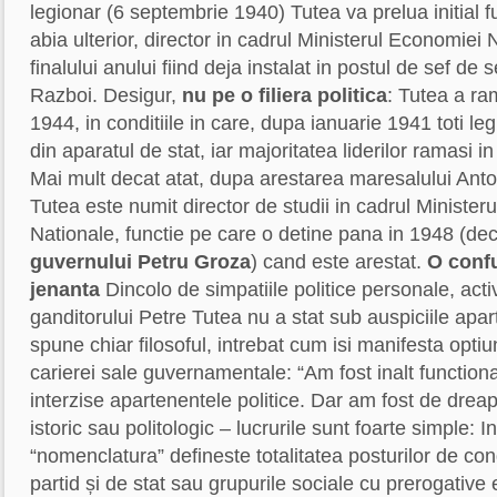
legionar (6 septembrie 1940) Tutea va prelua initial fu
abia ulterior, director in cadrul Ministerul Economiei 
finalului anului fiind deja instalat in postul de sef de 
Razboi. Desigur,
nu pe o filiera politica
: Tutea a ra
1944, in conditiile in care, dupa ianuarie 1941 toti legi
din aparatul de stat, iar majoritatea liderilor ramasi in
Mai mult decat atat, dupa arestarea maresalului Ant
Tutea este numit director de studii in cadrul Minister
Nationale, functie pe care o detine pana in 1948 (dec
guvernului Petru Groza
) cand este arestat.
O confu
jenanta
Dincolo de simpatiile politice personale, acti
ganditorului Petre Tutea nu a stat sub auspiciile apar
spune chiar filosoful, intrebat cum isi manifesta optiun
carierei sale guvernamentale: “Am fost inalt functiona
interzise apartenentele politice. Dar am fost de dreap
istoric sau politologic – lucrurile sunt foarte simple: In
“nomenclatura” defineste totalitatea posturilor de co
partid și de stat sau grupurile sociale cu prerogative