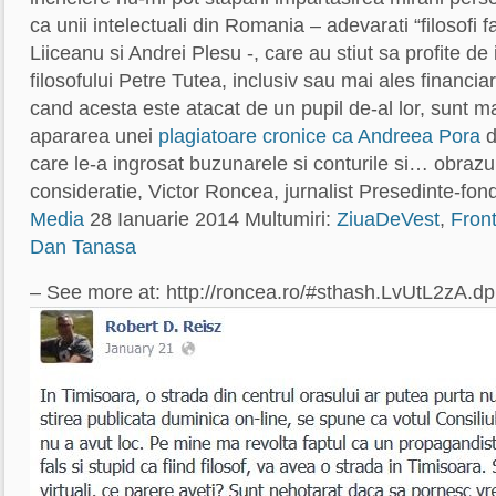
ca unii intelectuali din Romania – adevarati “filosofi 
Liiceanu si Andrei Plesu -, care au stiut sa profite de 
filosofului Petre Tutea, inclusiv sau mai ales financiar, 
cand acesta este atacat de un pupil de-al lor, sunt m
apararea unei
plagiatoare cronice ca Andreea Pora
d
care le-a ingrosat buzunarele si conturile si… obrazu
consideratie, Victor Roncea, jurnalist Presedinte-fon
Media
28 Ianuarie 2014 Multumiri:
ZiuaDeVest
,
Fron
Dan Tanasa
– See more at: http://roncea.ro/#sthash.LvUtL2zA.dp