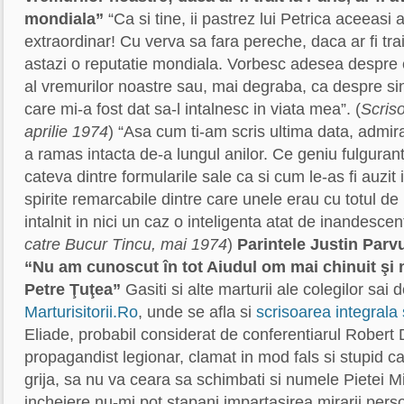
mondiala”
“Ca si tine, ii pastrez lui Petrica aceeasi
extraordinar! Cu verva sa fara pereche, daca ar fi trait
astazi o reputatie mondiala. Vorbesc adesea despre 
al vremurilor noastre sau, mai degraba, ca despre sin
care mi-a fost dat sa-l intalnesc in viata mea”. (
Scris
aprilie 1974
) “Asa cum ti-am scris ultima data, admir
a ramas intacta de-a lungul anilor. Ce geniu fulguran
cateva dintre formularile sale ca si cum le-as fi auzit
spirite remarcabile dintre care unele erau cu totul 
intalnit in nici un caz o inteligenta atat de inandescen
catre Bucur Tincu, mai 1974
)
Parintele Justin Parv
“Nu am cunoscut în tot Aiudul om mai chinuit şi m
Petre Ţuţea”
Gasiti si alte marturii ale colegilor sai 
Marturisitorii.Ro
, unde se afla si
scrisoarea integrala 
Eliade, probabil considerat de conferentiarul Robert 
propagandist legionar, clamat in mod fals si stupid ca f
grija, sa nu va ceara sa schimbati si numele Pietei M
incheiere nu-mi pot stapani impartasirea mirarii pers