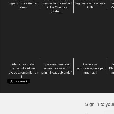
tiganii romi – Andrei
criminalilor de război!
flegmei la adresa sa –
Se
Pleșu
Dr. Ilie Gherheş:
CTP
Mi
„Statul…
Alertă națională:
Spălarea creierelor
Generaţia
El
pământul – ultima
se realizează acum
corporatistă, un eşec
Bla
avuție a românilor, va
prin mijloace „blânde”
lamentabil
m
fi…
Sign in to you