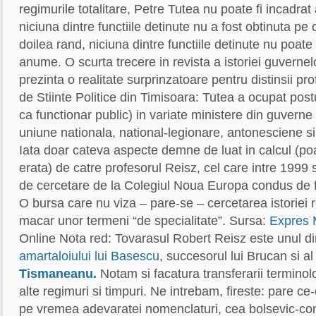
regimurile totalitare, Petre Tutea nu poate fi incadrat 
niciuna dintre functiile detinute nu a fost obtinuta pe o 
doilea rand, niciuna dintre functiile detinute nu poate
anume. O scurta trecere in revista a istoriei guvernelo
prezinta o realitate surprinzatoare pentru distinsii pr
de Stiinte Politice din Timisoara: Tutea a ocupat post
ca functionar public) in variate ministere din guverne 
uniune nationala, national-legionare, antonesciene s
Iata doar cateva aspecte demne de luat in calcul (poa
erata) de catre profesorul Reisz, cel care intre 1999
de cercetare de la Colegiul Noua Europa condus de fi
O bursa care nu viza – pare-se – cercetarea istoriei
macar unor termeni “de specialitate”. Sursa:
Expres 
Online Nota red: Tovarasul Robert Reisz este unul din
amartaloiului lui Basescu
, succesorul lui Brucan si al
Tismaneanu.
Notam si facatura transferarii terminol
alte regimuri si timpuri. Ne intrebam, fireste: pare ce-o
pe vremea adevaratei nomenclaturi, cea bolsevic-co