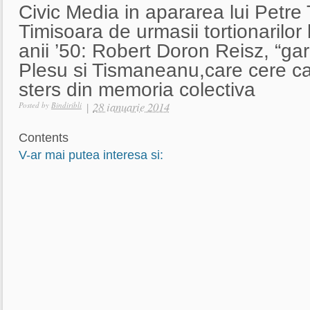
Civic Media in apararea lui Petre 
Timisoara de urmasii tortionarilor 
anii ’50: Robert Doron Reisz, “ga
Plesu si Tismaneanu,care cere ca
sters din memoria colectiva
|
28 ianuarie 2014
Posted by
Bindiribli
Contents
V-ar mai putea interesa si: