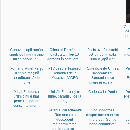
Car
de
pr
Genova, copil român
Olimpicii României
Fosta uzină secretă
T
smuls de lângă mama
câştigă tot! Top 10
„G” vinde în toată
ing
lui de serviciile…
domenii în care ţara…
lumea „apă vie”
Românul Aurel Perşu
RTV despre Tezaurul
Cine doreste Unirea
Pr
şi prima maşină
Romaniei de la
Basarabiei cu
aerodinamică din
Moscova. VIDEO
Romania si ce
R
lume
interese exista…
Mihai Eminescu:
Unic în Europa şi în
Caderea lui Ponta
De
„Nimic nu e mai
lume, paradisul de la
Ple
periculos pentru
Aluniş,…
conştiinţa unui…
Ștefania Mărăcineanu
Grid Modorcea
– Romanca ce a
despre încremenirea
descoperit
în proiect: “Sunt o
de
radioactivitatea
babă comunistă”
a
confundata cu…