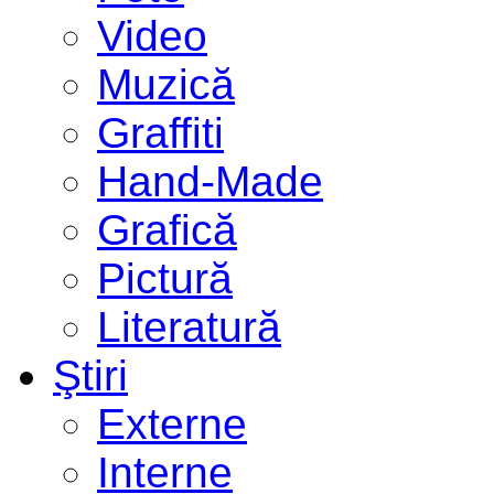
Video
Muzică
Graffiti
Hand-Made
Grafică
Pictură
Literatură
Ştiri
Externe
Interne