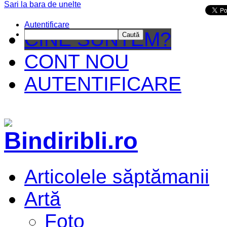
Sari la bara de unelte
Da mai departe
Autentificare
CINE SUNTEM?
Caută
CONT NOU
AUTENTIFICARE
Articolele săptămanii
Artă
Foto