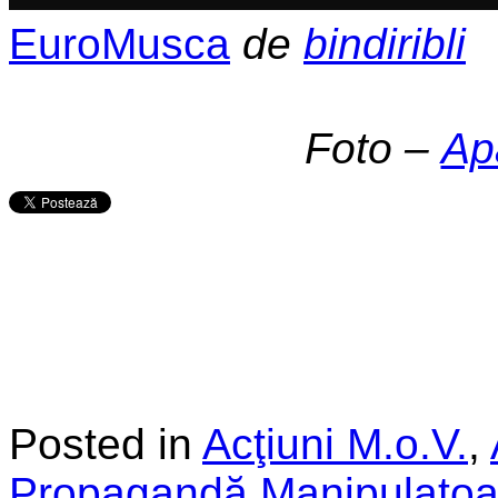
EuroMusca
de
bindiribli
Foto –
Ap
Posted in
Acţiuni M.o.V.
,
Propagandă Manipulatoa