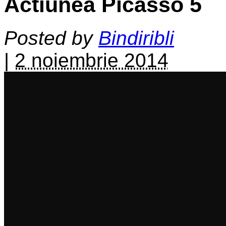
Actiunea Picasso 5
Posted by
Bindiribli
|
2 noiembrie 2014