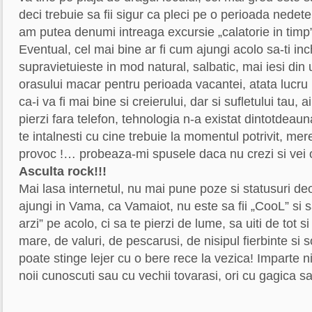
deci trebuie sa fii sigur ca pleci pe o perioada nedet
am putea denumi intreaga excursie „calatorie in timp”
Eventual, cel mai bine ar fi cum ajungi acolo sa-ti inch
supravietuieste in mod natural, salbatic, mai iesi din u
orasului macar pentru perioada vacantei, atata lucru 
ca-i va fi mai bine si creierului, dar si sufletului tau, 
pierzi fara telefon, tehnologia n-a existat dintotdeau
te intalnesti cu cine trebuie la momentul potrivit, mere
provoc !… probeaza-mi spusele daca nu crezi si vei
Asculta rock!!!
Mai lasa internetul, nu mai pune poze si statusuri d
ajungi in Vama, ca Vamaiot, nu este sa fii „CooL” si s
arzi” pe acolo, ci sa te pierzi de lume, sa uiti de tot s
mare, de valuri, de pescarusi, de nisipul fierbinte si 
poate stinge lejer cu o bere rece la vezica! Imparte
noii cunoscuti sau cu vechii tovarasi, ori cu gagica s