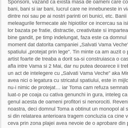
Sponsorii, vazand ca exista masa de oameni care c
bani, bani si iar bani, lucrul care ne innebuneste in vi
dintre noi sau pe ai nostri parinti ori bunici, etc. Bani
meleagurile fermecate ale hipiotilor ce incercau sa i
lor bazata pe fratie, distractie, creativitate si impartea
bine gandit, pe timp indelungat, faza este ca domnul 
moment dat datorita campaniei „Salvati Vama Veche”
spatiului „protejat prin lege”. Tin minte ca am auzit
artist foarte de treaba a dorit sa-si construiasca o c
afla intre Vama si 2 Mai, dar nu putea deoarece ii t
un act de intelegere cu „Salvati Vama Veche” aka M
avea nici o legatura cu stricatul spatiului, este in mi
nu-i nimic de protejat… iar Toma cam refuza semnat
luat-o pe coaja cu cativa genunchi in gura, inteleg ca
genul acesta de oameni profitori si nenorociti. Reveni
noastra, deci domnul Toma a obtinut un monopol al sp
si din relatarea anterioara tragem concluzia ca cine 
ceva prin zona plajei avea nevoie de o aprobare din 