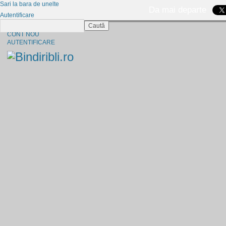
Sari la bara de unelte
Da mai departe
Autentificare
Caută
CINE SUNTEM?
CONT NOU
AUTENTIFICARE