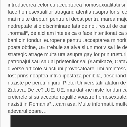
introducerea celor cu acceptarea homosexualitatii si 
face homosexualilor atragand atentia asupra lor si c
mai multe drepturi pentru ei decat pentru marea major
nedreptate si o discriminare fata de noi, restul de 
„normali”, de aici am inteles ca o face intentionat ca 
bani din fonduri europene pentru „acceptarea minoritat
poata obtine, UE trebuie sa aiva si un motiv sa i le 
strategic atrage multa ura asupra gay-lor prin trustur
patronajul sau sau al prietenilor sai (Kamikaze, Catav
diverse articole si actiuni provocatoare. Imi amintes
fost prins noaptea intr-o ipostaza penibila, desenand 
naziste pe pereti in jurul Pietei Universitatii alaturi d
Zabava. De ce? „UE, UE, mai dati-ne niste fonduri c
creierele si sa accepte regulile voastre homosexuale, 
nazisti in Romania”…cam asa. Multe informatii, mult
adevarul doare…