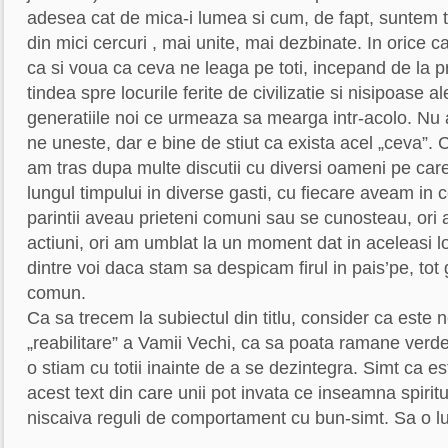
adesea cat de mica-i lumea si cum, de fapt, suntem t
din mici cercuri , mai unite, mai dezbinate. In orice ca
ca si voua ca ceva ne leaga pe toti, incepand de la 
tindea spre locurile ferite de civilizatie si nisipoase 
generatiile noi ce urmeaza sa mearga intr-acolo. Nu
ne uneste, dar e bine de stiut ca exista acel „ceva”. 
am tras dupa multe discutii cu diversi oameni pe car
lungul timpului in diverse gasti, cu fiecare aveam in
parintii aveau prieteni comuni sau se cunosteau, ori a
actiuni, ori am umblat la un moment dat in aceleasi l
dintre voi daca stam sa despicam firul in pais’pe, to
comun.
Ca sa trecem la subiectul din titlu, consider ca este
„reabilitare” a Vamii Vechi, ca sa poata ramane verd
o stiam cu totii inainte de a se dezintegra. Simt ca e
acest text din care unii pot invata ce inseamna spiritu
niscaiva reguli de comportament cu bun-simt. Sa o l