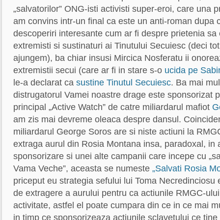
„salvatorilor” ONG-isti activisti super-eroi, care una 
am convins intr-un final ca este un anti-roman dupa c
descoperiri interesante cum ar fi despre prietenia sa
extremisti si sustinaturi ai Tinutului Secuiesc (deci tot
ajungem), ba chiar insusi Mircica Nosferatu ii onore
extremistii secui (care ar fi in stare s-o
ucida pe Sabi
le-a declarat ca
sustine Tinutul Secuiesc
. Ba mai mul
distrugatorul Vamei noastre drage este sponsorizat 
principal „Active Watch” de catre miliardarul mafiot
G
am zis mai devreme oleaca despre dansul. Coinciden
miliardarul George Soros are si niste actiuni la RMG
extraga aurul din Rosia Montana insa, paradoxal, in 
sponsorizare si unei alte campanii care incepe cu „sa
Vama Veche”, aceasta se numeste
„Salvati Rosia M
priceput eu strategia sefului lui Toma Necredinciosu
de extragere a aurului pentru ca actiunile RMGC-ului
activitate, astfel el poate cumpara din ce in ce mai mu
in timp ce sponsorizeaza actiunile sclavetului ce tin