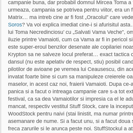
campanie buna, dar probabil domnul Mircea Toma a fos
urmeaza, campania se potrivea pentru viitor, era un 
Matrix… ma intreb cine ar fi fost „Oracolul” care vede
Soros
? Va voi explica imediat cine-i si afurisitul as
lui Toma Necredinciosu’ cu „Salvati Vama Veche”, om
iluzie printre Vamaioti, cum ca Vama ar fi in pericol si
este super-eroul benzilor desenate ale copilariei noas
Krypton sa ne salveze locul preferat… exact tactica 
dansul (nu este apelativ de respect, stiu) posibil can
pilotilor de avioane pe vremea lui Ceausescu, din ac
invatat foarte bine si cum sa manipuleze creierele oam
maselor, in acest caz noi, fraierii Vamaioti. Dupa ce-
panica si a facut o intreaga campanie care s-a tot ex
festival, ca sa dea Vamaiotilor si impresia ca el le 
mancat, respectiv vestitul Stuff Stock, care la incepu
WoodStock pentru naivi (stai linistit, ma numar pri
asemanare de nume. Si a facut unu, si a facut doua s-
freca zarurile si le arunca peste noi. StuffStockul a a