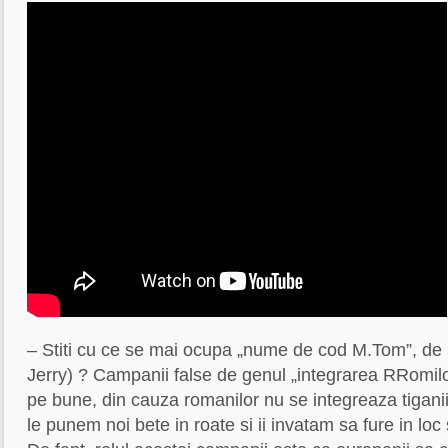
– Stiti cu ce se mai ocupa „nume de cod M.Tom”, de 
Jerry) ? Campanii false de genul „integrarea RRomilo
pe bune, din cauza romanilor nu se integreaza tigani
le punem noi bete in roate si ii invatam sa fure in lo