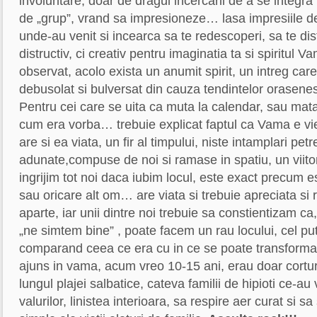
involuntare, doar de dragul incercarii de a se integra 
de „grup”, vrand sa impresioneze… lasa impresiile de
unde-au venit si incearca sa te redescoperi, sa te dis
distructiv, ci creativ pentru imaginatia ta si spiritul Va
observat, acolo exista un anumit spirit, un intreg c
debusolat si bulversat din cauza tendintelor orasenest
Pentru cei care se uita ca muta la calendar, sau mat
cum era vorba… trebuie explicat faptul ca Vama e vie 
are si ea viata, un fir al timpului, niste intamplari petr
adunate,compuse de noi si ramase in spatiu, un viito
ingrijim tot noi daca iubim locul, este exact precum es
sau oricare alt om… are viata si trebuie apreciata si
aparte, iar unii dintre noi trebuie sa constientizam 
„ne simtem bine” , poate facem un rau locului, cel pu
comparand ceea ce era cu in ce se poate transform
ajuns in vama, acum vreo 10-15 ani, erau doar cortu
lungul plajei salbatice, cateva familii de hipioti ce-a
valurilor, linistea interioara, sa respire aer curat si