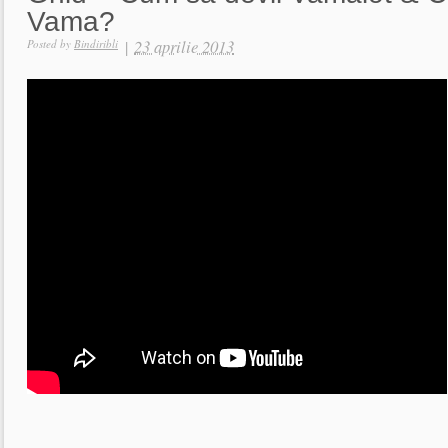
Vama?
|
23 aprilie 2013
Posted by
Bindiribli