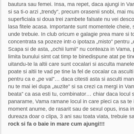
bautura sau femei. Insa, ma repet, daca ajungi in Va
si sa ti-o arzi „trendy”, precum orasenii snobi, mai mu
superficiala si doua trei zambete falsate nu vei desco
lasa fitele acasa. Importante sunt momentele cheie, sa
unde trebuie. In club oricum e galagie prea mare si 
concentrata sa pozeze intr-o ipotaza „misto” pentru „
Scapa si de asta, „ochii lumii” nu conteaza in Vama, p
limita bunului simt cat timp te binedispune atat pe tine
uitandu-te la altii care sunt cocalari si asculta manele
poate si altii te vad pe tine la fel de cocalar ca ascul
pentru ca e „pe val”… daca citesti asta si asculti ma
nu te mai iei dupa „auzite” si sa crezi ca mergi in Va
beata” ca asa esti tu, combinator… chiar daca locul s
panarame, Vama ramane locul in care pleci ca sa te i
moment anume, de rasarit sau de sexul opus, insa in
dureaza doar o clipa, 3 ani sau toata viata, trebuie s
rock si fa o baie in mare cum ajungi!!!