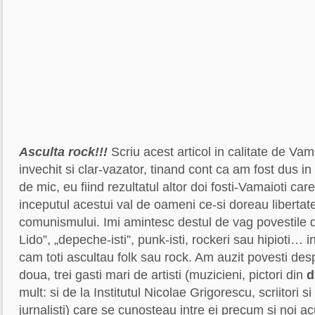
Asculta rock!!!
Scriu acest articol in calitate de Vama
invechit si clar-vazator, tinand cont ca am fost dus 
de mic, eu fiind rezultatul altor doi fosti-Vamaioti car
inceputul acestui val de oameni ce-si doreau liberta
comunismului. Imi amintesc destul de vag povestile 
Lido”, „depeche-isti”, punk-isti, rockeri sau hipioti… 
cam toti ascultau folk sau rock. Am auzit povesti de
doua, trei gasti mari de artisti (muzicieni, pictori din
d
mult: si de la Institutul Nicolae Grigorescu,
scriitori si
jurnalisti) care se cunosteau intre ei precum si noi 