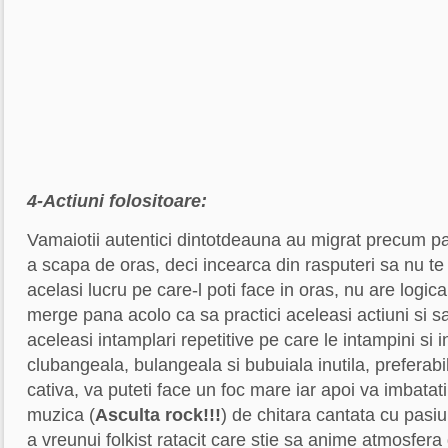
4-Actiuni folositoare:
Vamaiotii autentici dintotdeauna au migrat precum pa
a scapa de oras, deci incearca din rasputeri sa nu te
acelasi lucru pe care-l poti face in oras, nu are logi
merge pana acolo ca sa practici aceleasi actiuni si sa i
aceleasi intamplari repetitive pe care le intampini si i
clubangeala, bulangeala si bubuiala inutila, preferabi
cativa, va puteti face un foc mare iar apoi va imbatati 
muzica (
Asculta rock!!!
) de chitara cantata cu pasi
a vreunui folkist ratacit care stie sa anime atmosfera 