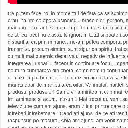
Ce putem face noi in momentul de fata ca sa schimb
erau inainte sa apara psihologul maselelor, pardon,
mai bun lucru ar fi sa ne comportam ca si cum nici unu
ce strica locul nu exista, le ignoram total si poate uso
disparitia, ca prin minune…ne-am putea comporta pr
transmite, precum simtim, sunt sigur ca spiritul frates
cu mult mai puternic decat valul negativ de influenta c
integrarea in spatiu, facem in continuare focul, impar
bautura cumparata din cheta, combinam in continuare
dam exemplu bun celor noi care vin acolo fara sa sti
manati doar de manipularea oilor. Va implor, haideti
produsul produselor! Sa ne vina mintea la cap mai 
Imi amintesc si acum, intr-un 1 Mai trecut au venit sa 
televiziune cum am ajuns, eram 7 insi printre care o 
intrebari intrebatoare ” Cand ati ajuns, de ce ati venit,
raspunsuri pe masura „Abia am ajuns, am venit sa n
cand am privit stirea ce amuzament ne loveste: ” Un 