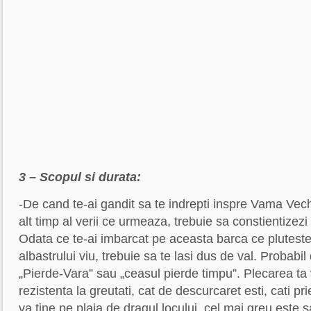
3 – Scopul si durata:
-De cand te-ai gandit sa te indrepti inspre Vama Vec
alt timp al verii ce urmeaza, trebuie sa constientizezi 
Odata ce te-ai imbarcat pe aceasta barca ce pluteste
albastrului viu, trebuie sa te lasi dus de val. Probabil
„Pierde-Vara” sau „ceasul pierde timpu”. Plecarea ta 
rezistenta la greutati, cat de descurcaret esti, cati pri
va tine pe plaja de dragul locului, cel mai greu este 