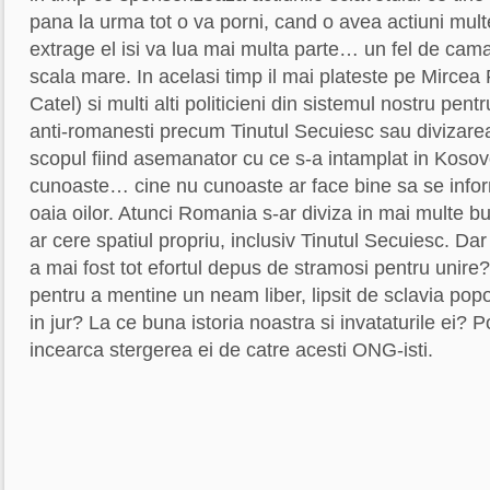
pana la urma tot o va porni, cand o avea actiuni multe
extrage el isi va lua mai multa parte… un fel de camat
scala mare. In acelasi timp il mai plateste pe Mircea 
Catel) si multi alti politicieni din sistemul nostru pent
anti-romanesti precum Tinutul Secuiesc sau divizare
scopul fiind asemanator cu ce s-a intamplat in Kosov
cunoaste… cine nu cunoaste ar face bine sa se infor
oaia oilor. Atunci Romania s-ar diviza in mai multe buc
ar cere spatiul propriu, inclusiv Tinutul Secuiesc. Dar
a mai fost tot efortul depus de stramosi pentru unire
pentru a mentine un neam liber, lipsit de sclavia pop
in jur? La ce buna istoria noastra si invataturile ei? 
incearca stergerea ei de catre acesti ONG-isti.