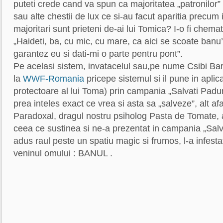
puteti crede cand va spun ca majoritatea „patronilor” 
sau alte chestii de lux ce si-au facut aparitia precum 
majoritari sunt prieteni de-ai lui Tomica? I-o fi chemat 
„Haideti, ba, cu mic, cu mare, ca aici se scoate banu’ 
garantez eu si dati-mi o parte pentru pont”.
Pe acelasi sistem, invatacelul sau,pe nume Csibi Bar
la
WWF-Romania
pricepe sistemul si il pune in aplic
protectoare al lui Toma) prin campania „Salvati Padur
prea inteles exact ce vrea si asta sa „salveze”, alt afa
Paradoxal, dragul nostru psiholog Pasta de Tomate, 
ceea ce sustinea si ne-a prezentat in campania „Sal
adus raul peste un spatiu magic si frumos, l-a infestat
veninul omului : BANUL .