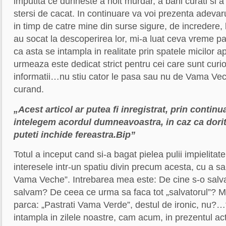
imputita ce duhneste a hoit murdar, a bani curati si a 
stersi de cacat. In continuare va voi prezenta adevaru
in timp de catre mine din surse sigure, de incredere, 
au socat la descoperirea lor, mi-a luat ceva vreme 
ca asta se intampla in realitate prin spatele micilor 
urmeaza este dedicat strict pentru cei care sunt curios
informatii…nu stiu cator le pasa sau nu de Vama Vec
curand.
„Acest articol ar putea fi inregistrat, prin continuar
intelegem acordul dumneavoastra, in caz ca doriti 
puteti inchide fereastra.Bip”
Totul a inceput cand si-a bagat pielea pulii impielita
interesele intr-un spatiu divin precum acesta, cu a s
Vama Veche”. Intrebarea mea este: De cine s-o salv
salvam? De ceea ce urma sa faca tot „salvatorul”? M
parca: „Pastrati Vama Verde”, destul de ironic, nu?…
intampla in zilele noastre, cam acum, in prezentul act