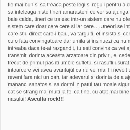
fie mai bun si sa treaca peste legi si reguli pentru 
sa inteleaga niste tineri amarasteni ce vor sa ajunga
baie calda, tineri ce traiesc intr-un sistem care nu of
sistem care doar cere cere si iar cere….Uneori se in
care stiu direct care-i baiu, va targuiti, el insista si ce
cu o fata convingatoare dar umila si insinuezi ca nu ma
intreaba daca te-ai razgandit, tu esti convins ca vei a
transmiti dorinta aceasta arzatoare din priviri, el ced
trecut de primul pas iti umble sufletul si rasufli usurat. S
intoarcere vei avea avantajul ca nu vei mai fii nevoit s
reveni fara nici un ban, iar adevarul si dorinta de a 
mananci sanatos si sa dormi in patul tau moale sigur
cat se strang mai multi la fel ca tine, cu atat mai bi
nasului!
Asculta rock!!!