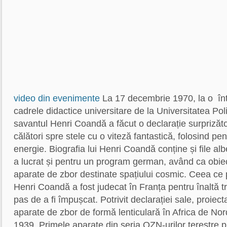
video din evenimente
La 17 decembrie 1970, la o întâ
cadrele didactice universitare de la Universitatea Pol
savantul Henri Coandă a făcut o declarație surprizăt
călători spre stele cu o viteză fantastică, folosind pe
energie. Biografia lui Henri Coandă conține și file al
a lucrat și pentru un program german, având ca obie
aparate de zbor destinate spațiului cosmic. Ceea ce pu
Henri Coandă a fost judecat în Franța pentru înaltă tr
pas de a fi împușcat. Potrivit declarației sale, proiec
aparate de zbor de formă lenticulară în Africa de Nord
1939. Primele aparate din seria OZN-urilor terestre p