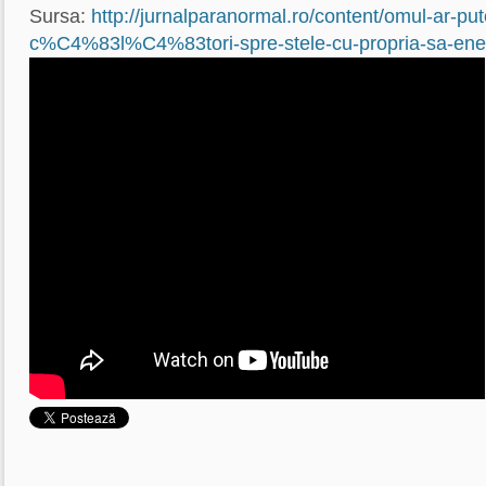
Sursa:
http://jurnalparanormal.ro/content/omul-ar-pu
c%C4%83l%C4%83tori-spre-stele-cu-propria-sa-ene