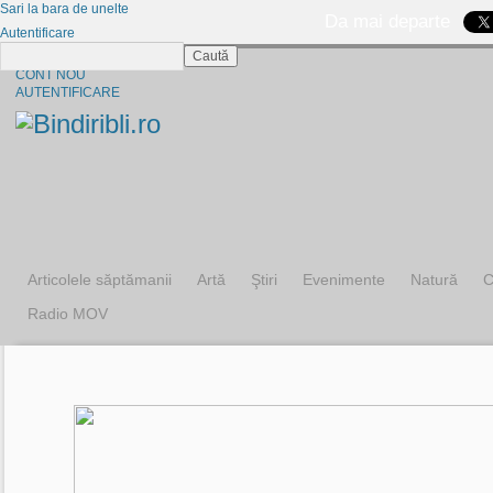
Sari la bara de unelte
Da mai departe
Autentificare
Caută
CINE SUNTEM?
CONT NOU
AUTENTIFICARE
Articolele săptămanii
Artă
Ştiri
Evenimente
Natură
C
Radio MOV