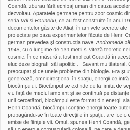
Coandă, zburau fără echipaj uman din cauza accelera
dezvoltau. Aparatele germane pentru zbor cosmic di
seria
Vril
și
Haunebu
, ce au fost construite în anul 
documentelor găsite de Aliați în arhivele secrete ale 
proiectate pe baza experimentelor făcute de Henri 
german prevedea și construcția navei
Andromeda
pân
1945, cu o lungime de 139 metri și viteză teoretic neli
cosmic. În ce măsură a fost implicat Coandă în aceste
elucideze biografii săi apolitici.
Savant multilateral,
preocupat şi de unele probleme din biologie. Era ştiut 
generează, omnidirecţional în spaţiu, energii ce int
biocâmpului. Biocâmpul se extinde de la limita de se
viu față de mediul ambiant și se continuă pe distanţ
unii cercetători, biocâmpul este format din energii sl
Henri Coandă, biocâmpul conține energii foarte puter
propagându-se în toate direcţiile în spaţiu, are loc o e
emise de fiinţele vii. Omul, spunea Henri Coandă, g
său o energie corpusculară colosală, pe care a denu