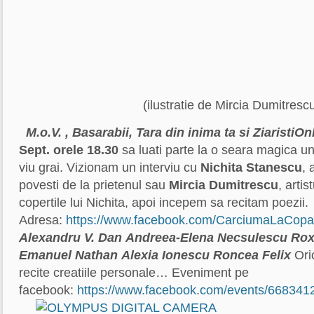
(ilustratie de Mircia Dumitresc
M.o.V. , Basarabii,
Tara din inima ta
si
ZiaristiOn
Sept. orele 18.30
sa luati parte la o seara magica un
viu grai. Vizionam un interviu cu
Nichita Stanescu
, 
povesti de la prietenul sau
Mircia Dumitrescu
, artis
copertile lui Nichita, apoi incepem sa recitam poezii.
Adresa:
https://www.facebook.com/CarciumaLaCopa
Alexandru V. Dan
Andreea-Elena Necsulescu
Rox
Emanuel Nathan
Alexia Ionescu
Roncea Felix
Oric
recite creatiile personale… Eveniment pe
facebook:
https://www.facebook.com/events/66834