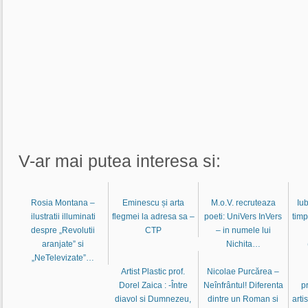
V-ar mai putea interesa si:
Rosia Montana –
Eminescu și arta
M.o.V. recruteaza
Iub
ilustratii illuminati
flegmei la adresa sa –
poeti: UniVers InVers
timp
despre „Revolutii
CTP
– in numele lui
aranjate” si
Nichita…
„NeTelevizate”…
Artist Plastic prof.
Nicolae Purcărea –
Dorel Zaica : -Între
Neînfrântul! Diferenta
p
diavol si Dumnezeu,
dintre un Roman si
arti