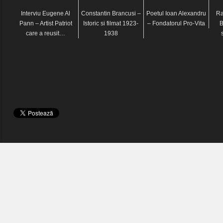
Interviu Eugene Al
Constantin Brancusi –
Poetul Ioan Alexandru
Ra
Pann – Artist Patriot
Istoric si filmat 1923-
– Fondatorul Pro-Vita
B
care a reusit…
1938