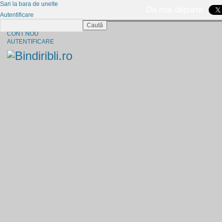
Sari la bara de unelte
Da mai departe
Autentificare
Caută
CINE SUNTEM?
CONT NOU
AUTENTIFICARE