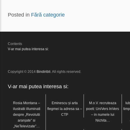
Posted in
Fără categorie
Contents
V-ar mai putea interesa si:
Copyright © 2014
Bindiribli
. All rights reserved.
V-ar mai putea interesa si:
Rosia Montana –
Eminescu și arta
M.o.V. recruteaza
Iub
ilustratii illuminati
flegmei la adresa sa –
poeti: UniVers InVers
timp
despre „Revolutii
CTP
– in numele lui
aranjate” si
Nichita…
„NeTelevizate”…