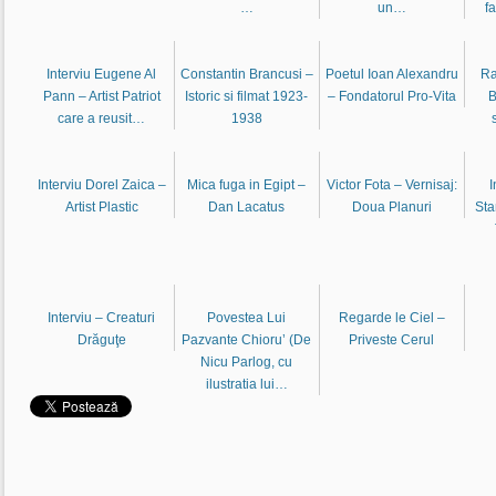
…
un…
f
Interviu Eugene Al
Constantin Brancusi –
Poetul Ioan Alexandru
Ra
Pann – Artist Patriot
Istoric si filmat 1923-
– Fondatorul Pro-Vita
B
care a reusit…
1938
Interviu Dorel Zaica –
Mica fuga in Egipt –
Victor Fota – Vernisaj:
I
Artist Plastic
Dan Lacatus
Doua Planuri
Sta
Interviu – Creaturi
Povestea Lui
Regarde le Ciel –
Drăguţe
Pazvante Chioru’ (De
Priveste Cerul
Nicu Parlog, cu
ilustratia lui…