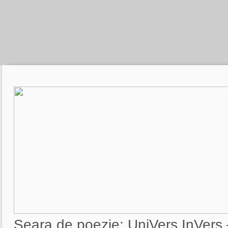
Seara de poezie: UniVers InVers 