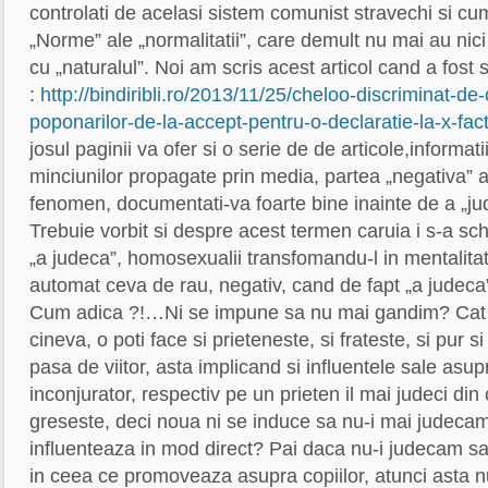
controlati de acelasi sistem comunist stravechi si c
„Norme” ale „normalitatii”, care demult nu mai au nici 
cu „naturalul”. Noi am scris acest articol cand a fost
:
http://bindiribli.ro/2013/11/25/cheloo-discriminat-de-
poponarilor-de-la-accept-pentru-o-declaratie-la-x-fact
josul paginii va ofer si o serie de de articole,informati
minciunilor propagate prin media, partea „negativa” 
fenomen, documentati-va foarte bine inainte de a „ju
Trebuie vorbit si despre acest termen caruia i s-a s
„a judeca”, homosexualii transfomandu-l in mentalita
automat ceva de rau, negativ, cand de fapt „a judeca
Cum adica ?!…Ni se impune sa nu mai gandim? Cat 
cineva, o poti face si prieteneste, si frateste, si pur si
pasa de viitor, asta implicand si influentele sale asu
inconjurator, respectiv pe un prieten il mai judeci di
greseste, deci noua ni se induce sa nu-i mai judecam
influenteaza in mod direct? Pai daca nu-i judecam s
in ceea ce promoveaza asupra copiilor, atunci asta n