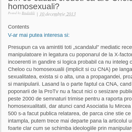
homosexuali?
|
10 decembrie 2013
Posted by
Bindiribli
Contents
V-ar mai putea interesa si:
Presupun ca va amintiti toti „scandalul” mediatic recen
manipulatoare in legatura cu poponarul de la X-factor
incoerenti in gandire si logica probabil ca nu inteleg
Cheloo cu homosexualii (implicit si cu CNA) pe lang
sexualitatea, exista si o alta, una a propagandei, pro
si manipularii. Lasand la o parte faptul ca CNA, cand
poponarii de la ProTv nu a facut nici o sesizare public
peste 2000 de semnaturi trimise pentru a raporta p
homosexualitatii, dar atunci cand Asociatia lu Mircea
500 s-a facut publica relatarea, de parca cine stie ce
intampla, putem trece mai departe pana la articolul u
foarte clar cum se schimba ideologiile prin manipul