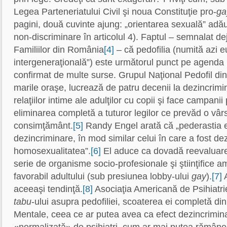
Legea Parteneriatului Civil şi noua Constituţie pro-
ga
pagini, două cuvinte ajung: „orientarea sexuală” adăug
non-discriminare în articolul 4). Faptul – semnalat de
Familiilor din România
[4]
– că pedofilia (numită azi eu
intergeneraţională”) este următorul punct pe agenda
confirmat de multe surse. Grupul Naţional Pedofil din 
marile oraşe, lucrează de patru decenii la dezincrim
relaţiilor intime ale adulţilor cu copii şi face campanii
eliminarea completă a tuturor legilor ce prevăd o vâ
consimţământ.
[5]
Randy Engel arată că „pederastia e
dezincriminare, în mod similar celui în care a fost de
homosexualitatea”.
[6]
El aduce ca dovadă reevaluar
serie de organisme socio-profesionale şi ştiinţifice a
favorabil adultului (sub presiunea lobby-ului
gay
).
[7]
A
aceeaşi tendinţă.
[8]
Asociaţia Americană de Psihiatri
tabu
-ului asupra pedofiliei, scoaterea ei completă di
Mentale, ceea ce ar putea avea ca efect dezincrimin
«normalizată» de psihiatri, cum ar mai putea rămâne 