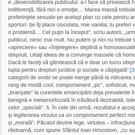
e „desensibilizarea publicului: a-l face să privească
indiferenţă, fără nici o emoţie… Marea massă trebui
preferinţele sexuale pe acelaşi plan cu cele pentru 
sporturi: ţie îţi place ciocolata, mie vanilia; tu preferi 
o problemă… Cel puţin la început”, scriu autorii, „u
publicul, nimic mai mult. Nu putem şi nici nu trebuie
«apreciere» sau «înţelegere» deplină a homosexualită
obişnuit. Uitaţi ideea de a convinge massele că hom
Dacă le faceţi să gândească că e doar un lucru obişnu
lupta pentru drepturi juridice şi sociale e câştigată”.
[3
categorii de snobi se poate merge până la ridicarea 
rang de modă
cool
, comportament „şic”, sofisticat, m
„branşate” la curentele emancipării deja prevalente î
benignă e metamorfozată în trăsătură dezirabilă, tole
celor „speciali”. 5. În cele din urmă, rezultatul e acc
şi legiferarea viciului ca un comportament perfect n
şi „morală”. Păcatul devine lege, virtutea – infracţiune
răstoarnă, cum spune Sfântul Ioan Hrisostom, „cu sus