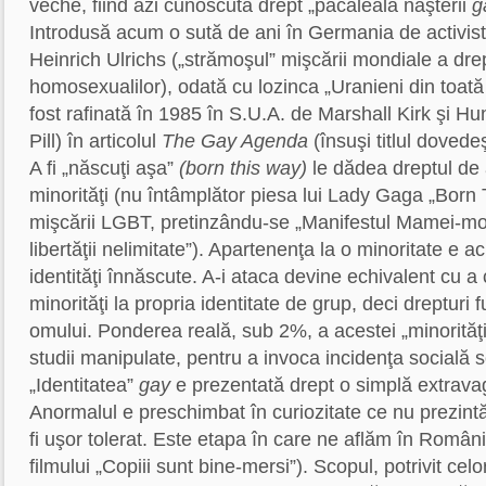
veche, fiind azi cunoscută drept „păcăleala naşterii
g
Introdusă acum o sută de ani în Germania de activistul
Heinrich Ulrichs („strămoşul” mişcării mondiale a drep
homosexualilor), odată cu lozinca „Uranieni din toată 
fost rafinată în 1985 în S.U.A. de Marshall Kirk şi 
Pill) în articolul
The Gay Agenda
(însuşi titlul dovede
A fi „născuţi aşa”
(born this way)
le dădea dreptul de a
minorităţi (nu întâmplător piesa lui Lady Gaga „Born
mişcării LGBT, pretinzându-se „Manifestul Mamei-mon
libertăţii nelimitate”). Apartenenţa la o minoritate e 
identităţi înnăscute. A-i ataca devine echivalent cu a
minorităţi la propria identitate de grup, deci drepturi
omului. Ponderea reală, sub 2%, a acestei „minorităţi
studii manipulate, pentru a invoca incidenţa socială s
„Identitatea”
gay
e prezentată drept o simplă extrava
Anormalul e preschimbat în curiozitate ce nu prezintă
fi uşor tolerat. Este etapa în care ne aflăm în Români
filmului „Copiii sunt bine-mersi”). Scopul, potrivit cel