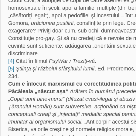
Codul Civil, a adopţiei de copii de către asemenea „fam
homosexuale în şcoli, apoi a familiei multiple (din tr
„căsătoriţi legal”), apoi a pedofiliei şi incestului – î
Gomora,
urâciunea pustiirii
, consfinţite prin lege. Cr
exagerare? Priviţi doar cum, sub ochii dumneavoastr
Constituţie pro-
gay
. Şi să nu credeţi că e nevoie de 
cuvinte sunt suficiente: adăugarea „orientării sexuale” 
discriminare.
[4]
Citat în filmul
PsyWar / Treziţi-vă
.
[5]
Ştiinţa şi războiul sfârşitului lumii
, Ed. Prodromos, 
234.
Cum e înlocuit marxismul cu corectitudinea politic
Păcăleala „născut aşa”
Arătam în numărul precede
„Copiii sunt bine-mersi” (difuzat cvasi-ilegal şi abuzi
Ţăranului Român) sunt subversive, acţionând ca nişte 
conceptuali creaţi şi „injectaţi” mediatic special pentr
imunitar al organismului social.
„Anticorpii” acestui si
Biserica, valorile creştine şi normele religios-morale,