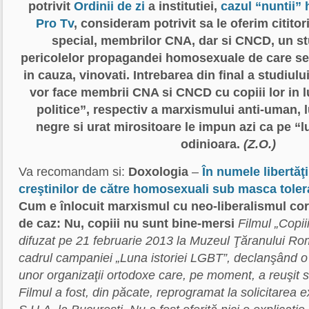
potrivit
Ordinii de zi
a institutiei,
cazul “nuntii”
Pro Tv
, consideram potrivit sa le oferim cititoril
special, membrilor CNA, dar si CNCD, un stu
pericolelor propagandei homosexuale de care se fa
in cauza, vinovati. Intrebarea din final a studiulu
vor face membrii CNA si CNCD cu copiii lor in l
politice”, respectiv a marxismului anti-uman, 
negre si urat mirositoare le impun azi ca pe “l
odinioara.
(Z.O.)
Va recomandam si:
Doxologia
–
În numele libertăţi
creştinilor de către homosexuali sub masca toleran
Cum e înlocuit marxismul cu neo-liberalismul corec
de caz: Nu, copiii nu sunt bine-mersi
Filmul „Copii
difuzat pe 21 februarie 2013 la Muzeul Ţăranului Ro
cadrul campaniei „Luna istoriei LGBT”, declanşând o 
unor organizaţii ortodoxe care, pe moment, a reuşit s
Filmul a fost, din păcate, reprogramat la solicitare