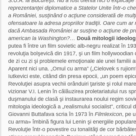
S.U.A. la Bucureşti. Nu a fost oferită nici o explicaţie 
reprezentanţei diplomatice a Statelor Unite într-o che
a României, susţinând o acţiune considerată de mulţi
ofensatoare la adresa propriilor tradiţii. Oare cum ar
dacă Ambasada României ar susţine o acţiune de pro
american la Washington?…
Două mitologii ideolog
putea fi între un film sovietic alb-negru realizat în 1
revoluţia bolşevică din 1917, şi un film hollywoodian
de zi cu zi şi problemele emoţionale ale unei famili
Aparent nici una. „Omul cu arma” („Cielovek s rujiom”
Iutkevici este, citând din presa epocii, „un poem epic
Revoluţiei asupra vechii orânduiri ţariste şi rolul mar
vizionar V.I. Lenin în călăuzirea proletariatului rus sp
duşmanului de clasă şi instaurarea noului regim soviet
mitologia ideologică a „realismului socialist”, criticul d
Giovanni Buttafava scria în 1973 în
Filmlexicon
, pe 
cu arma» îmbină figura lui Lenin şi energiile popula
Revoluţie într-o povestire cu tonalităţi de cor bărbăt