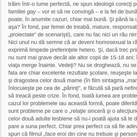
trăim într-o lume perfectă, ne spun ideologii corecţi po
familiei
gay
– vor ei să ne convingă – e la fel de bună
poate, în anumite cazuri, chiar mai bună. Şi până la u
aşa? În fond, par femei de treabă, mature, responsabi
„proiectate” de scenarişti), care nu fac nici un rău nim
Nici unul nu dă semne că ar deveni homosexual la rând
exprimă limpede preferinţele hetero. Şi, dacă trec pri
nu sunt mai grave decât ale altor copii de 15-18 ani; 
viaţa merge înainte. Vedeţi? Nu se droghează, nu se 
fata are chiar excelente rezultate şcolare, reuşeşte l
şi dragostea celor două mame (în film sintagma „mam
înlocuieşte pe cea de „părinţi”, e făcută să pară nefire
să treacă peste crize. În fond, toată lumea are probl
cazul lor problemele iau această formă, poate diferit
sunt probleme pe care o „relaţie sinceră şi o afecţiun
celor două adulte lesbiene să nu-i poată ajuta să le 
pare a suna perfect. Chiar prea perfect ca să fie adevă
spun că filmul „face eroi din cine nu trebuie şi perso