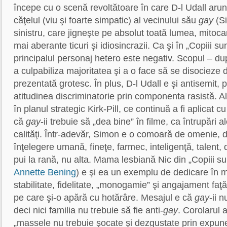
începe cu o scenă revoltătoare în care D-l Udall aru
căţelul (viu şi foarte simpatic) al vecinului său
gay
(Si
sinistru, care jigneşte pe absolut toată lumea, mitoca
mai aberante ticuri şi idiosincrazii. Ca şi în „Copiii su
principalul personaj hetero este negativ. Scopul – după
a culpabiliza majoritatea şi a o face să se disocieze d
prezentată grotesc. În plus, D-l Udall e şi antisemit,
atitudinea discriminatorie prin componenta rasistă. Alt
în planul strategic Kirk-Pill, ce continuă a fi aplicat c
că
gay
-ii trebuie să „dea bine” în filme, ca întrupări
calităţi. Într-adevăr, Simon e o comoară de omenie, de
înţelegere umană, fineţe, farmec, inteligenţă, talent, 
pui la rană, nu alta. Mama lesbiană Nic din „Copiii su
Annette Bening
) e şi ea un exemplu de dedicare în 
stabilitate, fidelitate, „monogamie” şi angajament faţă
pe care şi-o apără cu hotărâre. Mesajul e că
gay
-ii n
deci nici familia nu trebuie să fie anti-
gay
. Corolarul 
„massele nu trebuie şocate şi dezgustate prin expu