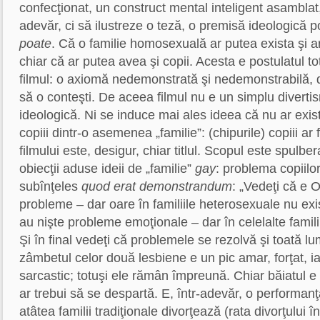
confecţionat, un construct mental inteligent asamblat
adevăr, ci să ilustreze o teză, o premisă ideologică po
poate
. Că o familie homosexuală ar putea exista şi a
chiar că ar putea avea şi copii. Acesta e postulatul to
filmul: o axiomă nedemonstrată şi nedemonstrabilă, d
să o conteşti. De aceea filmul nu e un simplu divertis
ideologică. Ni se induce mai ales ideea că nu ar exist
copiii dintr-o asemenea „familie”: (chipurile) copiii
ar f
filmului este, desigur, chiar titlul. Scopul este spulb
obiecţii aduse ideii de „familie”
gay
: problema copiilor
subînţeles
quod erat demonstrandum
: „Vedeţi că e 
probleme – dar oare în familiile heterosexuale nu exist
au nişte probleme emoţionale – dar în celelalte famil
Şi în final vedeţi că problemele se rezolvă şi toată 
zâmbetul celor două lesbiene e un pic amar, forţat, iar
sarcastic; totuşi ele rămân împreună. Chiar băiatul e
ar trebui să se despartă. E, într-adevăr, o performanţă
atâtea familii tradiţionale divorţează (rata divorţulu