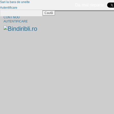
Sari la bara de unelte
Da mai departe
Autentificare
Caută
CINE SUNTEM?
CONT NOU
AUTENTIFICARE