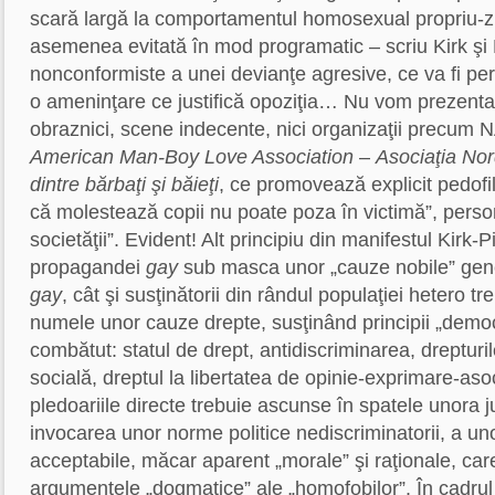
scară largă la comportamentul homosexual propriu-zi
asemenea evitată în mod programatic – scriu Kirk şi P
nonconformiste a unei devianţe agresive, ce va fi pe
o ameninţare ce justifică opoziţia… Nu vom prezent
obraznici, scene indecente, nici organizaţii precum
American Man-Boy Love Association
–
Asociaţia Nor
dintre bărbaţi şi băieţi
, ce promovează explicit pedofil
că molestează copii nu poate poza în victimă”, persona
societăţii”. Evident! Alt principiu din manifestul Kirk-Pi
propagandei
gay
sub masca unor „cauze nobile” genera
gay
, cât şi susţinătorii din rândul populaţiei hetero tr
numele unor cauze drepte, susţinând principii „demo
combătut: statul de drept, antidiscriminarea, drepturile
socială, dreptul la libertatea de opinie-exprimare-aso
pledoariile directe trebuie ascunse în spatele unora ju
invocarea unor norme politice nediscriminatorii, a u
acceptabile, măcar aparent „morale” şi raţionale, ca
argumentele „dogmatice” ale „homofobilor”. În cadrul 