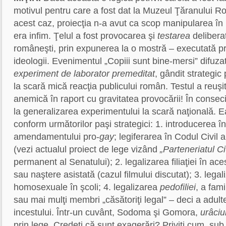
motivul pentru care a fost dat la Muzeul Ţăranului Rom
acest caz, proiecţia n-a avut ca scop manipularea în 
era infim. Ţelul a fost provocarea şi
testarea
deliberat
româneşti, prin expunerea la o mostră – executată pr
ideologii. Evenimentul „Copiii sunt bine-mersi” difuza
experiment de laborator premeditat
, gândit strategic
la scară mică reacţia publicului român. Testul a reuşit
anemică în raport cu gravitatea provocării! În consecin
la generalizarea experimentului la scară naţională. E
conform următorilor paşi strategici: 1. introducerea î
amendamentului pro-
gay
; legiferarea în Codul Civil
(vezi actualul proiect de lege vizând
„Parteneriatul Ci
permanent al Senatului); 2. legalizarea filiaţiei în aces
sau naştere asistată (cazul filmului discutat); 3. lega
homosexuale în şcoli; 4. legalizarea
pedofiliei
, a fami
sau mai mulţi membri „căsătoriţi legal” – deci a adulte
incestului. Într-un cuvânt, Sodoma şi Gomora,
urâciu
prin lege. Credeţi că sunt exagerări? Priviţi cum, sub 