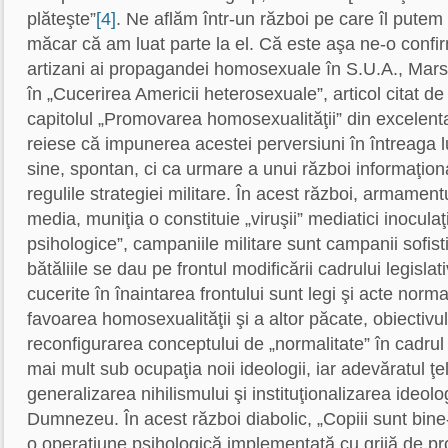
plăteşte”
[4]
. Ne aflăm într-un război pe care îl putem
măcar că am luat parte la el. Că este aşa ne-o confirm
artizani ai propagandei homosexuale în S.U.A., Marsha
în „Cucerirea Americii heterosexuale”, articol citat de
capitolul „Promovarea homosexualităţii” din excelent
reiese că impunerea acestei perversiuni în întreaga 
sine, spontan, ci ca urmare a unui război informaţion
regulile strategiei militare. În acest război, armament
media, muniţia o constituie „viruşii” mediatici inoculaţ
psihologice”, campaniile militare sunt campanii sofis
bătăliile se dau pe frontul modificării cadrului legislat
cucerite în înaintarea frontului sunt legi şi acte norm
favoarea homosexualităţii şi a altor păcate, obiectivul
reconfigurarea conceptului de „normalitate” în cadrul s
mai mult sub ocupaţia noii ideologii, iar adevăratul ţe
generalizarea nihilismului şi instituţionalizarea ideolog
Dumnezeu. În acest război diabolic, „Copiii sunt bine
o operaţiune psihologică implementată cu grijă de profe