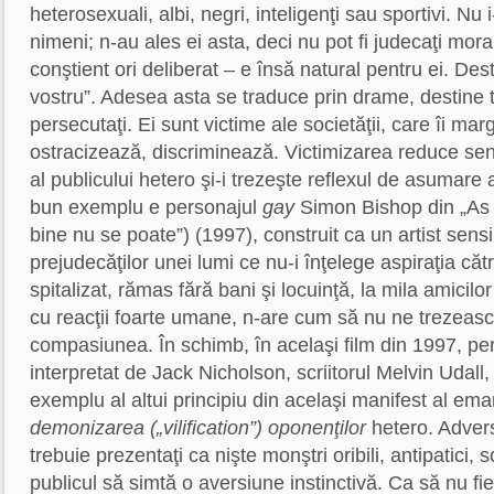
heterosexuali, albi, negri, inteligenţi sau sportivi. Nu
nimeni; n-au ales ei asta, deci nu pot fi judecaţi mora
conştient ori deliberat – e însă natural pentru ei. Desti
vostru”. Adesea asta se traduce prin drame, destine t
persecutaţi. Ei sunt victime ale societăţii, care îi mar
ostracizează, discriminează. Victimizarea reduce se
al publicului hetero şi-i trezeşte reflexul de asumare a
bun exemplu e personajul
gay
Simon Bishop din „As 
bine nu se poate”) (1997), construit ca un artist sensibi
prejudecăţilor unei lumi ce nu-i înţelege aspiraţia căt
spitalizat, rămas fără bani şi locuinţă, la mila amicilor 
cu reacţii foarte umane, n-are cum să nu ne trezeasc
compasiunea. În schimb, în acelaşi film din 1997, pe
interpretat de Jack Nicholson, scriitorul Melvin Udall
exemplu al altui principiu din acelaşi manifest al ema
demonizarea („vilification”) oponenţilor
hetero. Advers
trebuie prezentaţi ca nişte monştri oribili, antipatici, 
publicul să simtă o aversiune instinctivă. Ca să nu fie