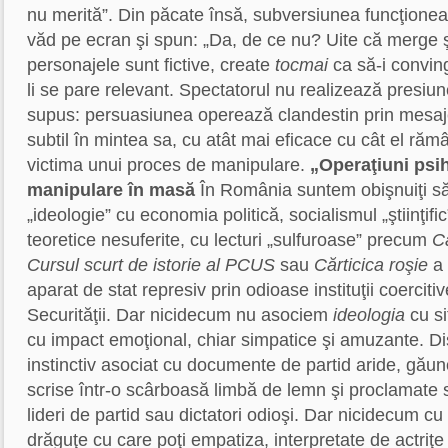
nu merită”. Din păcate însă, subversiunea funcţione
văd pe ecran şi spun: „Da, de ce nu? Uite că merge ş
personajele sunt fictive, create
tocmai
ca să-i convin
li se pare relevant. Spectatorul nu realizează presiun
supus: persuasiunea operează clandestin prin mesaje
subtil în mintea sa, cu atât mai eficace cu cât el răm
victima unui proces de manipulare.
„Operaţiuni psi
manipulare în masă
În România suntem obişnuiţi s
„ideologie” cu economia politică, socialismul „ştiinţific”
teoretice nesuferite, cu lecturi „sulfuroase” precum
Ca
Cursul scurt de istorie al PCUS
sau
Cărticica roşie
a 
aparat de stat represiv prin odioase instituţii coercit
Securităţii.
Dar nicidecum nu asociem
ideologia
cu si
cu impact emoţional, chiar simpatice şi amuzante. Di
instinctiv asociat cu documente de partid aride, găun
scrise într-o scârboasă limbă de lemn şi proclamate st
lideri de partid sau dictatori odioşi. Dar nicidecum cu
drăguţe cu care poţi empatiza, interpretate de actriţe 