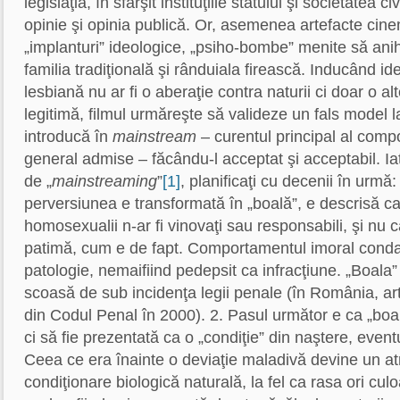
legislaţia, în sfârşit instituţiile statului şi societatea ci
opinie şi opinia publică. Or, asemenea artefacte cin
„implanturi” ideologice, „psiho-bombe” menite să anih
familia tradiţională şi rânduiala firească. Inducând id
lesbiană nu ar fi o aberaţie contra naturii ci doar o al
legitimă, filmul urmăreşte să valideze un fals model la 
introducă în
mainstream
– curentul principal al com
general admise – făcându-l acceptat şi acceptabil. Iat
de „
mainstreaming
”
[1]
, planificaţi cu decenii în urmă:
perversiunea e transformată în „boală”, e descrisă ca
homosexualii n-ar fi vinovaţi sau responsabili, şi nu 
patimă, cum e de fapt. Comportamentul imoral cond
patologie, nemaifiind pedepsit ca infracţiune. „Boala”
scoasă de sub incidenţa legii penale (în România, art
din Codul Penal în 2000). 2. Pasul următor e ca „boal
ci să fie prezentată ca o „condiţie” din naştere, event
Ceea ce era înainte o deviaţie maladivă devine un atr
condiţionare biologică naturală, la fel ca rasa ori culo