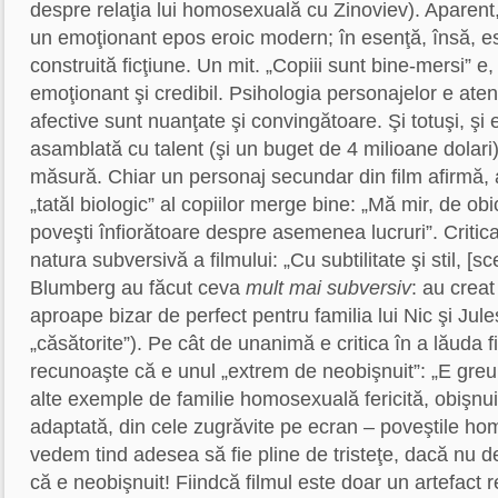
despre relaţia lui homosexuală cu Zinoviev). Aparen
un emoţionant epos eroic modern; în esenţă, însă, e
construită ficţiune. Un mit. „Copiii sunt bine-mersi” e, 
emoţionant şi credibil. Psihologia personajelor e atent
afective sunt nuanţate şi convingătoare. Şi totuşi, şi e
asamblată cu talent (şi un buget de 4 milioane dolari)
măsură. Chiar un personaj secundar din film afirmă, 
„tatăl biologic” al copiilor merge bine: „Mă mir, de obic
poveşti înfiorătoare despre asemenea lucruri”. Critic
natura subversivă a filmului: „Cu subtilitate şi stil, [s
Blumberg au făcut ceva
mult mai subversiv
: au creat
aproape bizar de perfect pentru familia lui Nic şi Jul
„căsătorite”). Pe cât de unanimă e critica în a lăuda fi
recunoaşte că e unul „extrem de neobişnuit”: „E gre
alte exemple de familie homosexuală fericită, obişnu
adaptată, din cele zugrăvite pe ecran – poveştile ho
vedem tind adesea să fie pline de tristeţe, dacă nu d
că e neobişnuit! Fiindcă filmul este doar un artefact r