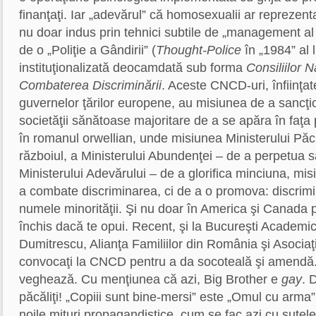
finanţaţi. Iar „adevărul” că homosexualii ar reprezent
nu doar indus prin tehnici subtile de „management al 
de o „Poliţie a Gândirii” (
Thought-Police
în „1984” al 
instituţionalizată deocamdată sub forma
Consiliilor 
Combaterea Discriminării
. Aceste CNCD-uri, înfiinţat
guvernelor ţărilor europene, au misiunea de a sancţi
societăţii sănătoase majoritare de a se apăra în faţa
în romanul orwellian, unde misiunea Ministerului Păcii
războiul, a Ministerului Abundenţei – de a perpetua să
Ministerului Adevărului – de a glorifica minciuna, m
a combate discriminarea, ci de a o promova: discrimin
numele minorităţii. Şi nu doar în America şi Canada 
închis dacă te opui. Recent, şi la Bucureşti Academic
Dumitrescu, Alianţa Familiilor din România şi Asociaţ
convocaţi la CNCD pentru a da socoteală şi amendă. 
veghează. Cu menţiunea că azi, Big Brother e
gay
. 
păcăliţi! „Copiii sunt bine-mersi” este „Omul cu arma” 
noile mituri propagandistice, cum se fac azi cu sutele