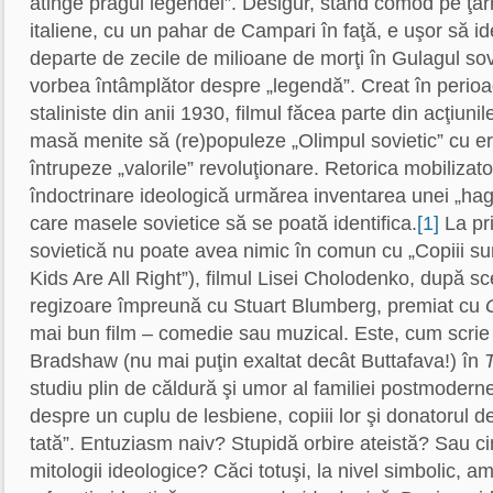
atinge pragul legendei”. Desigur, stând comod pe ţă
italiene, cu un pahar de Campari în faţă, e uşor să i
departe de zecile de milioane de morţi în Gulagul sovie
vorbea întâmplător despre „legendă”. Creat în perioa
staliniste din anii 1930, filmul făcea parte din acţiu
masă menite să (re)populeze „Olimpul sovietic” cu er
întrupeze „valorile” revoluţionare. Retorica mobilizat
îndoctrinare ideologică urmărea inventarea unei „hag
care masele sovietice să se poată identifica.
[1]
La pr
sovietică nu poate avea nimic în comun cu „Copiii su
Kids Are All Right”), filmul Lisei Cholodenko, după sc
regizoare împreună cu Stuart Blumberg, premiat cu
mai bun film – comedie sau muzical. Este, cum scrie al
Bradshaw (nu mai puţin exaltat decât Buttafava!) în
studiu plin de căldură şi umor al familiei postmodern
despre un cuplu de lesbiene, copiii lor şi donatorul 
tată”. Entuziasm naiv? Stupidă orbire ateistă? Sau cin
mitologii ideologice? Căci totuşi, la nivel simbolic, a