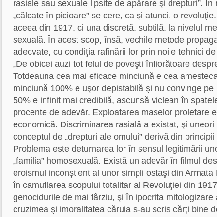
rasiale sau sexuale lipsite de apărare şi drepturi”. Î
„călcate în picioare” se cere, ca şi atunci, o revoluţi
aceea din 1917, ci una discretă, subtilă, la nivelul ment
sexuală. În acest scop, însă, vechile metode propag
adecvate, cu condiţia rafinării lor prin noile tehnici 
„De obicei auzi tot felul de poveşti înfiorătoare desp
Totdeauna cea mai eficace minciună e cea amesteca
minciună 100% e uşor depistabilă şi nu convinge pe
50% e infinit mai credibilă, ascunsă viclean în spatel
procente de adevăr. Exploatarea maselor proletare er
economică. Discriminarea rasială a existat, şi uneori 
conceptul de „drepturi ale omului” derivă din principii 
Problema este deturnarea lor în sensul legitimării un
„familia” homosexuală. Există un adevăr în filmul de
eroismul inconştient al unor simpli ostaşi din Armat
în camuflarea scopului totalitar al Revoluţiei din 1917
genocidurile de mai târziu, şi în ipocrita mitologizare
cruzimea şi imoralitatea căruia s-au scris cărţi bine 