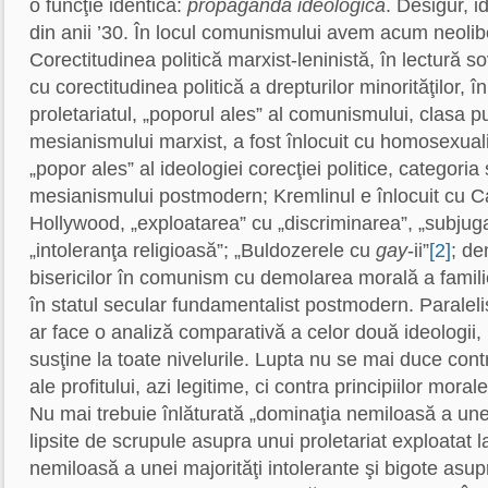
o funcţie identică:
propaganda ideologică
. Desigur, 
din anii ’30. În locul comunismului avem acum neoli
Corectitudinea politică marxist-leninistă, în lectură sov
cu corectitudinea politică a drepturilor minorităţilor, î
proletariatul, „poporul ales” al comunismului, clasa p
mesianismului marxist, a fost înlocuit cu homosexualii
„popor ales” al ideologiei corecţiei politice, categoria
mesianismului postmodern; Kremlinul e înlocuit cu C
Hollywood, „exploatarea” cu „discriminarea”, „subju
„intoleranţa religioasă”; „Buldozerele cu
gay
-ii”
[2]
; de
bisericilor în comunism cu demolarea morală a familie
în statul secular fundamentalist postmodern. Paralel
ar face o analiză comparativă a celor două ideologii,
susţine la toate nivelurile. Lupta nu se mai duce contra
ale profitului, azi legitime, ci contra principiilor morale
Nu mai trebuie înlăturată „dominaţia nemiloasă a unei 
lipsite de scrupule asupra unui proletariat exploatat l
nemiloasă a unei majorităţi intolerante şi bigote asup