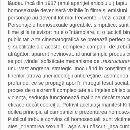
lăudau încă din 1987 (anul apariţiei articolului) faptu
homosexuale deveniseră vizibile în filme şi emisiuni
personaje au devenit tot mai frecvente – vezi cazul „C
Personajele homosexuale agreabile, simpatice, sunt
filme şi la televizor; nu e o întâmplare, ci o tactică bin
publicitar. Arta cinematografică se pretează perfect c
şi subtilitate ale acestei complexe campanii de „rebr
atrăgător, aparent nevinovat, al unui simplu produs cu
se pot „vinde” sofisticate mecanisme de
„restructurar
unui vast angrenaj strategic. Inoculând în conştiinţa 
tinerilor otrava unei ideologii anticreştine, asemenea
profunde, ce se propagă apoi în întregul ţesut social. 
proces de o extremă complexitate au înţeles că ispita
violenţa, seducţia funcţionează mai bine decât teroa
eficace decât coerciţia. Potrivit aceluiaşi manifest Kir
doilea principiu al campaniei e prezentarea homosex
Publicul trebuie convins că homosexualii sunt victime a
ales „orientarea sexuală”, aşa s-au născut, „aşa cum 