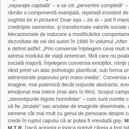
„reparaţie capitală” – a se citi „pervertire completă” – 
rămân o componentă esenţială, repetată insistent de 
oughtta be in pictures
! Doar aşa – zic ei – pot fi man
credinţele oamenilor, şi transformate valorile sociale 
Mecanismele de inducere a modificărilor comportame
dezvoltate de cei doi autori în 1990 în volumul „After
e definit astfel: „Prin conversie înţelegem ceva mult 
adresa modului de viaţă american, fără care nu poat
socială majoră. Înţelegem conversia emoţiilor, minţii 
rând printr-un atac psihologic planificat, sub forma 
administrate poporului prin mass-media”. Conversia e 
imagine, mai puternică decât noţiunile abstracte, e
emoţional mai intens (mai ales în film). Scopul campa
„stereotipurile bigote homofobe” – cum sunt numite co
să fie „bruiate” sau anulate de imaginile diseminate, 
semene cât mai mult cu genul de persoane despre c
crede în ruptul capului că ar putea fi vreodată
gay
.
M
M.Ţ.R.
Dacă aceasta e logica potrivit căreia a fost fab