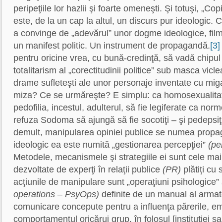
peripeţiile lor hazlii şi foarte omeneşti. Şi totuşi, „Cop
este, de la un cap la altul, un discurs pur ideologic. 
a convinge de „adevărul” unor dogme ideologice, fil
un manifest politic. Un instrument de propagandă.
[3]
pentru oricine vrea, cu bună-credinţă, să vadă chipul
totalitarism al „corectitudinii politice” sub masca vic
drame sufleteşti ale unor personaje inventate cu mig
miza? Ce se urmăreşte? E simplu: ca homosexualitat
pedofilia, incestul, adulterul, să fie legiferate ca norm
refuza Sodoma să ajungă să fie socotiţi – şi pedepsiţi
demult, manipularea opiniei publice se numea propag
ideologic ea este numită „gestionarea percepţiei”
(pe
Metodele, mecanismele şi strategiile ei sunt cele mai s
dezvoltate de experţi în relaţii publice
(PR)
plătiţi cu
acţiunile de manipulare sunt „operaţiuni psihologice”
operations – PsyOps)
definite de un manual al armat
comunicare concepute pentru a influenţa părerile, emoţ
comportamentul oricărui grup, în folosul [instituţiei s