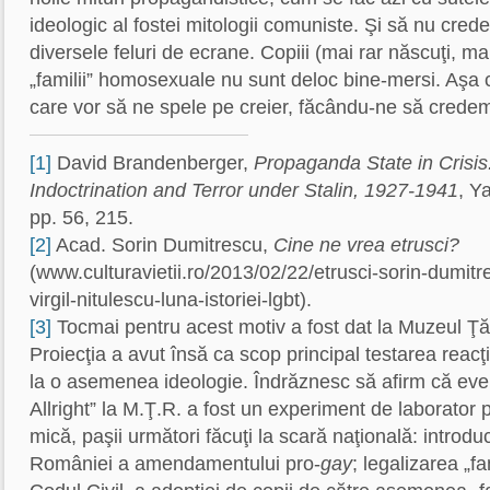
ideologic al fostei mitologii comuniste. Şi să nu crede
diversele feluri de ecrane. Copiii (mai rar născuţi, m
„familii” homosexuale nu sunt deloc bine-mersi. Aşa 
care vor să ne spele pe creier, făcându-ne să credem
[1]
David Brandenberger,
Propaganda State in Crisis:
Indoctrination and Terror under Stalin, 1927-1941
, Y
pp. 56, 215.
[2]
Acad. Sorin Dumitrescu,
Cine ne vrea etrusci?
(www.culturavietii.ro/2013/02/22/etrusci-sorin-dumit
virgil-nitulescu-luna-istoriei-lgbt).
[3]
Tocmai pentru acest motiv a fost dat la Muzeul Ţ
Proiecţia a avut însă ca scop principal testarea reacţi
la o asemenea ideologie. Îndrăznesc să afirm că eve
Allright”
la M.Ţ.R. a fost un experiment de laborator p
mică, paşii următori făcuţi la scară naţională: introdu
României a amendamentului pro-
gay
; legalizarea „f