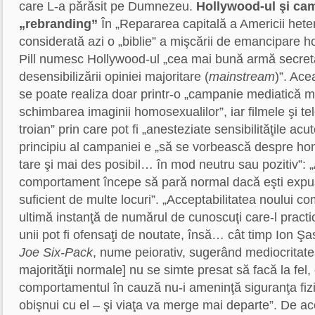
care L-a părăsit pe Dumnezeu.
Hollywood-ul şi ca
„rebranding”
În „Repararea capitală a Americii hete
considerată azi o „biblie” a mişcării de emancipare 
Pill numesc Hollywood-ul „cea mai bună armă secretă
desensibilizării opiniei majoritare (
mainstream
)”. Ace
se poate realiza doar printr-o „campanie mediatică 
schimbarea imaginii homosexualilor”, iar filmele şi te
troian” prin care pot fi „anesteziate sensibilităţile acu
principiu al campaniei e „să se vorbească despre ho
tare şi mai des posibil… în mod neutru sau pozitiv”: 
comportament începe să pară normal dacă eşti expus l
suficient de multe locuri”. „Acceptabilitatea noului 
ultimă instanţă de numărul de cunoscuţi care-l practic
unii pot fi ofensaţi de noutate, însă… cât timp Ion Şa
Joe Six-Pack
, nume peiorativ, sugerând mediocritat
majorităţii normale] nu se simte presat să facă la fel,
comportamentul în cauză nu-i ameninţă siguranţa fizic
obişnui cu el – şi viaţa va merge mai departe”. De ac