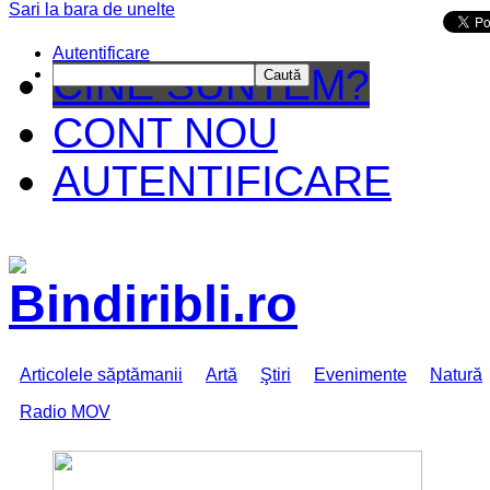
Sari la bara de unelte
Da mai departe
Autentificare
CINE SUNTEM?
Caută
CONT NOU
AUTENTIFICARE
Articolele săptămanii
Artă
Ştiri
Evenimente
Natură
Radio MOV