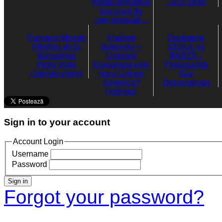
roman,renumit si
1923-1938
fascinant,de
care probabil…
Parintele Monah
Vladimir
Dezbatere
Filotheu de la
Bukovsky –
SEXUL vs
Manastirea
Uniunea
BARZA –
Petru Voda
Europeana este
Propaganda
(interviu video)
noua Uniune
Gay
Sovietica?
Deconspirata
(interviu)
Sign in to your account
Account Login
Username
Password
Sign in
Forgot your password?