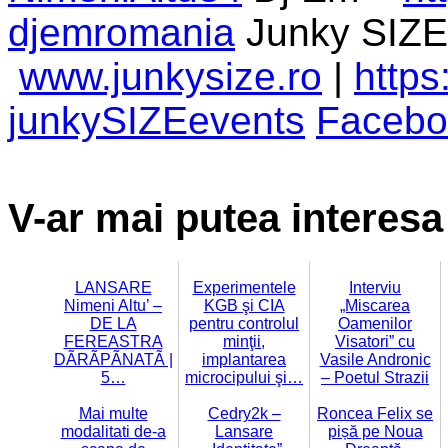
djemromania
Junky SIZE
www.junkysize.ro
|
https
junkySIZEevents
Facebo
V-ar mai putea interesa 
LANSARE
Experimentele
Interviu
Nimeni Altu’ –
KGB şi CIA
„Miscarea
DE LA
pentru controlul
Oamenilor
FEREASTRA
minţii,
Visatori” cu
DÃRÃPÃNATÃ |
implantarea
Vasile Andronic
5…
microcipului şi…
– Poetul Strazii
Mai multe
Cedry2k –
Roncea Felix se
modalitati de-a
Lansare
pișă pe Noua