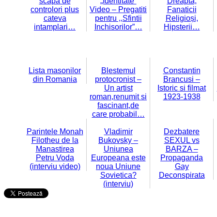
scapa de
„Identitate”
Dreaptă,
controlori plus
Video – Pregatiti
Fanaticii
cateva
pentru ,,Sfintii
Religioși,
intamplari…
Inchisorilor”…
Hipsterii…
Lista masonilor
Blestemul
Constantin
din Romania
protocronist –
Brancusi –
Un artist
Istoric si filmat
roman,renumit si
1923-1938
fascinant,de
care probabil…
Parintele Monah
Vladimir
Dezbatere
Filotheu de la
Bukovsky –
SEXUL vs
Manastirea
Uniunea
BARZA –
Petru Voda
Europeana este
Propaganda
(interviu video)
noua Uniune
Gay
Sovietica?
Deconspirata
(interviu)