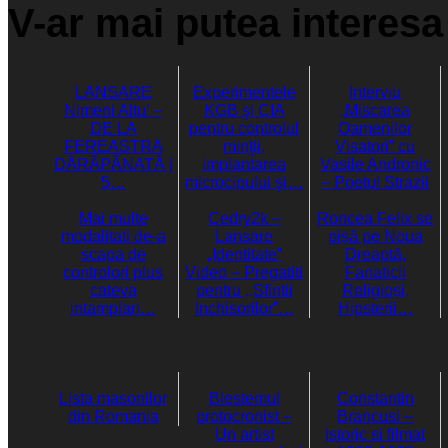
V-ar mai putea interesa 
LANSARE
Experimentele
Interviu
Nimeni Altu’ –
KGB şi CIA
„Miscarea
DE LA
pentru controlul
Oamenilor
FEREASTRA
minţii,
Visatori” cu
DÃRÃPÃNATÃ |
implantarea
Vasile Andronic
5…
microcipului şi…
– Poetul Strazii
Mai multe
Cedry2k –
Roncea Felix se
modalitati de-a
Lansare
pișă pe Noua
scapa de
„Identitate”
Dreaptă,
controlori plus
Video – Pregatiti
Fanaticii
cateva
pentru ,,Sfintii
Religioși,
intamplari…
Inchisorilor”…
Hipsterii…
Lista masonilor
Blestemul
Constantin
din Romania
protocronist –
Brancusi –
Un artist
Istoric si filmat