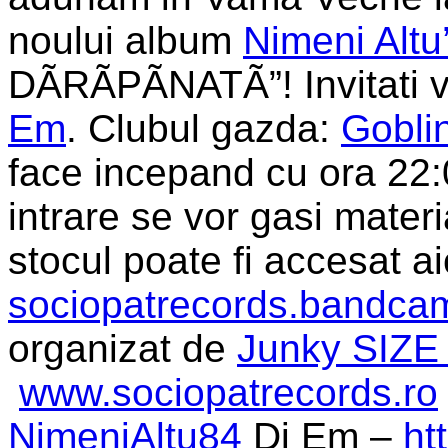
noului album
Nimeni Altu
DÃRÃPÃNATÃ”! Invitati vo
Em
. Clubul gazda:
Gobli
face incepand cu ora 22:0
intrare se vor gasi materi
stocul poate fi accesat ai
sociopatrecords.bandca
organizat de
Junky SIZE
www.sociopatrecords.ro
NimeniAltu84
Dj Em –
ht