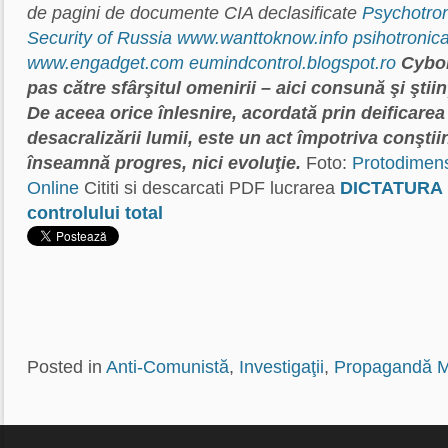
de pagini de documente CIA declasificate
Psychotro
Security of Russia
www.wanttoknow.info
psihotronic
www.engadget.com
eumindcontrol.blogspot.ro
Cybor
pas către sfârşitul omenirii – aici consună şi ştiinţ
De aceea orice înlesnire, acordată prin deificarea 
desacralizării lumii, este un act împotriva conştiin
înseamnă progres, nici evoluţie.
Foto:
Protodimen
Online
Cititi si descarcati PDF lucrarea
DICTATURA 
controlului total
Posted in
Anti-Comunistă
,
Investigaţii
,
Propagandă M