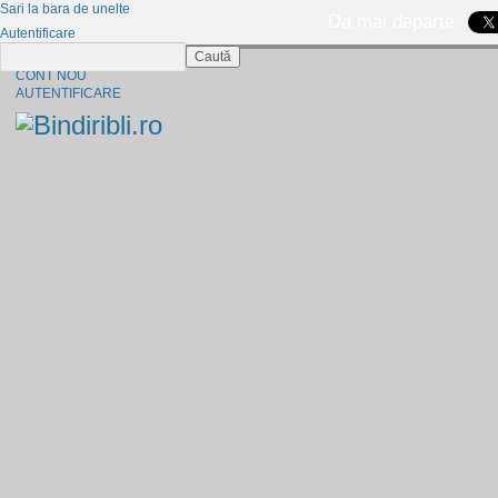
Sari la bara de unelte
Da mai departe
Autentificare
Caută
CINE SUNTEM?
CONT NOU
AUTENTIFICARE