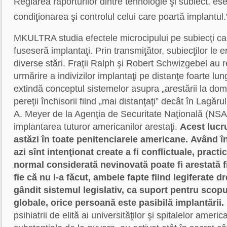
Reglarea raporturilor dintre tehnologie şi subiect, es
condiţionarea şi controlul celui care poartă implantul.
MKULTRA studia efectele microcipului pe subiecţi c
fuseseră implantaţi. Prin transmiţător, subiecţilor le e
diverse stări. Fraţii Ralph şi Robert Schwizgebel au r
urmărire a indivizilor implantaţi pe distanţe foarte lu
extindă conceptul sistemelor asupra „arestării la domic
pereţii închisorii fiind „mai distanţaţi” decât în Lagăru
A. Meyer de la Agenţia de Securitate Naţională (NSA)
implantarea tuturor americanilor arestaţi.
Acest lucr
astăzi în toate penitenciarele americane.
Având în
azi sînt intenţionat create a fi conflictuale, pract
normal considerată nevinovată poate fi arestată fi
fie că nu l-a făcut, ambele fapte fiind legiferate d
gândit sistemul legislativ, ca suport pentru scopul
globale, orice persoană este pasibilă implantării.
psihiatrii de elită ai universităţilor şi spitalelor ameri