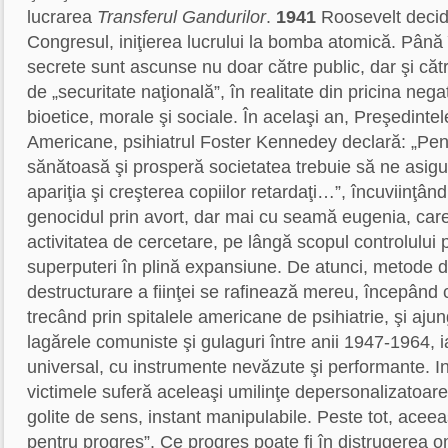
lucrarea
Transferul Gandurilor
.
1941
Roosevelt decide
Congresul, iniţierea lucrului la bomba atomică. Pân
secrete sunt ascunse nu doar către public, dar şi că
de „securitate naţională”, în realitate din pricina negat
bioetice, morale şi sociale. În acelaşi an, Preşedintel
Americane, psihiatrul Foster Kennedey declară: „Pen
sănătoasă şi prosperă societatea trebuie să ne asi
apariţia şi creşterea copiilor retardaţi…”, încuviinţâ
genocidul prin avort, dar mai cu seamă eugenia, care 
activitatea de cercetare, pe lângă scopul controlului p
superputeri în plină expansiune. De atunci, metode d
destructurare a fiinţei se rafinează mereu, începând 
trecând prin spitalele americane de psihiatrie, şi aj
lagărele comuniste şi gulaguri între anii 1947-1964, i
universal, cu instrumente nevăzute şi performante. In
victimele suferă aceleaşi umilinţe depersonalizatoare ş
golite de sens, instant manipulabile. Peste tot, aceeaş
pentru progres”. Ce progres poate fi în distrugerea o