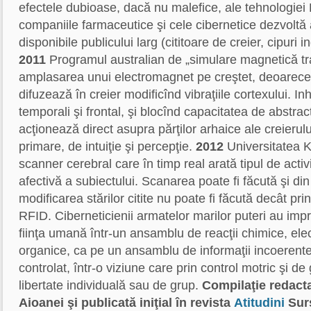
efectele dubioase, dacă nu malefice, ale tehnologiei 
companiile farmaceutice şi cele cibernetice dezvoltă a
disponibile publicului larg (cititoare de creier, cipuri in
2011
Programul australian de „simulare magnetică tr
amplasarea unui electromagnet pe creştet, deoarec
difuzează în creier modificînd vibraţiile cortexului. Inhi
temporali şi frontal, şi blocînd capacitatea de abstrac
acţionează direct asupra părţilor arhaice ale creierulu
primare, de intuiţie şi percepţie.
2012
Universitatea 
scanner cerebral care în timp real arată tipul de activi
afectivă a subiectului. Scanarea poate fi făcută şi din 
modificarea stărilor citite nu poate fi făcută decât pri
RFID. Ciberneticienii armatelor marilor puteri au imp
fiinţa umană într-un ansamblu de reacţii chimice, ele
organice, ca pe un ansamblu de informaţii incoerente 
controlat, într-o viziune care prin control motric şi d
libertate individuală sau de grup.
Compilaţie redacta
Aioanei şi publicată iniţial în revista
Atitudini
Sur