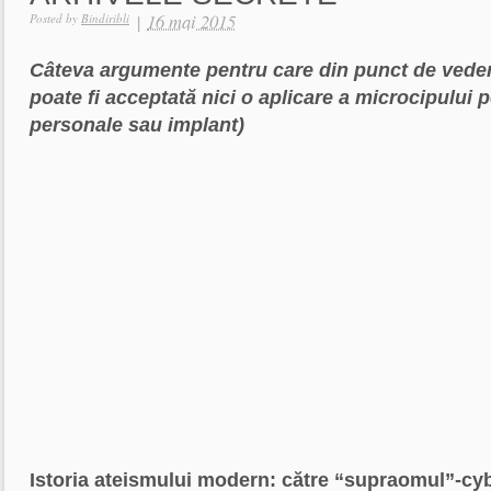
|
16 mai 2015
Posted by
Bindiribli
C
âteva argumente pentru care din punct de veder
poate fi acceptată nici o aplicare a microcipului
personale sau implant)
Istoria ateismului modern: către “supraomul”-cy