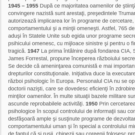
1945 – 1955
După ce majoritatea oamenilor de ştiin
convingere nazistă sunt arestaţi, preşedintele Truman
autorizează implicarea lor în programe de cercetare, 
comportamentului şi a minţii omeneşti. Astfel, 765 de
aduşi în Statele Unite sub egida unor programe secr
psihicului omenesc, cu mijloace sinistre şi pentru o fi
tragică.
1947
La prima întâlnire după fondarea CIA, S
James Forrestal, propune începerea războiului secret 
Se decide că ameninţarea comunistă e mai importan
drepturilor constituţionale. Iniţiativa duce la executa
război psihologic în Europa. Personalul CIA nu se o
doctorii nazişti, care se dovedesc eficienţi în zdrobir
minţilor oamenilor. În multe situaţii bazele militare su
ascunde reprobabilele activităţi.
1950
Prin cercetarea 
psihologice în scopul controlului de informaţii sau con
desfăşoară ample şi susţinute programe de dezvoltare
comportamentului uman şi în special a controlului minţ
de faptul că şi ruşii, chinezii sau coreenii folosesc p