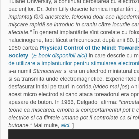
Tulane University, a continuat cercetarea cu electrozi 
pacienţilor. Dr. John Lilly descrie tehnica implantării:
implantaţi fără anestezie, folosind doar ace hipodermi
mişcare rapidă se introduc în craniu către locurile ca
afectate.”
În general implantările sînt corelate cu fol
halucinogene, fapt făcut arhicunoscut după anii 80. [
1950 cartea
Physical Control of the Mind: Toward
Society
(
E book disponibil aici)
in care descrie cu 
de utilizare a implanturilor pentru stimularea electron
s-a numit
Stimoceiver
si era un electrod miniatural c
si sa transmita unde electromagnetice. Experientele 
desfasurat initial pe tauri in corida (
video mai jos
) An
acest micro electrod si cand ataca toreadorul era opri
apasare de buton. In 1966, Delgado afirma: “
cerceta
teorie ca miscarea, emotia si comportamentul pot fi 
electrice si ca fiintele umane pot fi controlate ca si r
butoane.”
Mai multe,
aici.
]