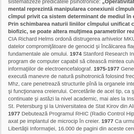
sistematizeze predicatele psihotronice:
„Operativita
mental reprezintă manipularea conexiunii cîmpului
cîmpul privit ca sistem determinant de mediul în c
Prin schimbarea naturii liniilor cîmpului unificat 
biofizic, se poate altera mulţimea parametrilor real
CIA Richard Helms ordonă distrugerea arhivelor MKU
datelor compromiţătoare de genocid şi încălcarea flag
fundamentale ale omului.
1974
Stanford Research In
program de computer capabil să citească mintea cuiv
informaţiilor de electroencefalograf.
1975-1977
Gener
execută manevre de natură psihotronică folosind fr
Mhz, care penetrează structurile pînă la organele int
şi funcţionarea creierului. Cercetările de acel tip, ca ş
continuate şi astăzi la nivel academic, mai ales la Ins
St. Petersburg şi la Universitatea de Stat Kirov din A
1977
Debutează Programul RHIC (Radio Control Hipno
axat pe implantul de microcip în creier.
1977
Ca urmar
Libertăţii Informaţiei, 16.000 de pagini din aceste cerc