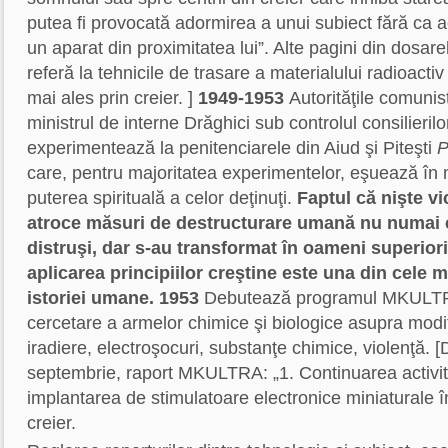
putea fi provocată adormirea a unui subiect fără ca a
un aparat din proximitatea lui”. Alte pagini din dos
referă la tehnicile de trasare a materialului radioacti
mai ales prin creier. ]
1949-1953
Autorităţile comuni
ministrul de interne Drăghici sub controlul consilierilor
experimentează la penitenciarele din Aiud şi Piteşti
P
care, pentru majoritatea experimentelor, eşuează în 
puterea spirituală a celor deţinuţi.
Faptul că nişte vi
atroce măsuri de destructurare umană nu numai c
distruşi, dar s-au transformat în oameni superiori /
aplicarea principiilor creştine este una din cele ma
istoriei umane.
1953
Debutează programul MKULTR
cercetare a armelor chimice şi biologice asupra modif
iradiere, electroşocuri, substanţe chimice, violenţă. 
septembrie, raport MKULTRA: „1. Continuarea activităţ
implantarea de stimulatoare electronice miniaturale î
creier.