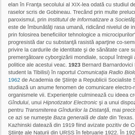
elan în Franţa secolului al XIX-lea odată cu studiul d
raselor scris de Gobineau. Trecând prin multe prelucr
paroxismul, prin
Institutul de Informatizare a Societăţi
este de îmbunătăţi rasa umană, ridicând nivelul de int
prin folosirea beneficiilor tehnologice a microcipurilo
progresistă dar cu substanţă rasistă aparţine co-semn
privire la cardurile de identitate şi de sănătate care 
premergătoare cyborgizării mondiale, scopul întregii acti
politice ale acestui veac.
1923
Bernard Barnardovici K
student la Tibilisi) în raportul
Comunicaţia Radio Biol
1962
de Academia de Ştiinţe a Republicii Socialiste 
studiază un anume fenomen de comunicare electro-m
organismele vii. Experienţele culminează cu ideea cr
Gîndului
, unui
Hipnotizator Electronic
şi a unui dispoz
pentru
Transmiterea Gîndurilor la Distanţă
, mai prec
ce azi se numeşte
Baza generală de date
din Texas. 
Kazhinski datează din 1919 fiind avizate pozitiv de C
Ştiinţe ale Naturii din URSS în februarie 1922. În 19