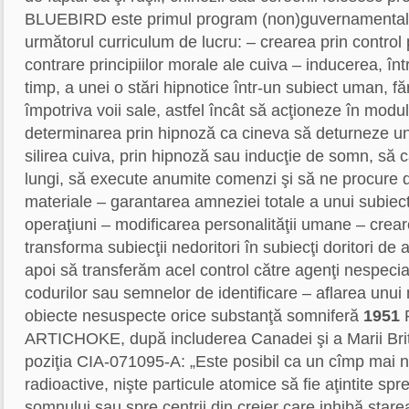
BLUEBIRD este primul program (non)guvernamental de
următorul curriculum de lucru: – crearea prin control 
contrare principiilor morale ale cuiva – inducerea, în
timp, a unei o stări hipnotice într-un subiect uman, f
împotriva voii sale, astfel încât să acţioneze în modul
determinarea prin hipnoză ca cineva să deturneze un
silirea cuiva, prin hipnoză sau inducţie de somn, să 
lungi, să execute anumite comenzi şi să ne procure 
materiale – garantarea amneziei totale a unui subie
operaţiuni – modificarea personalităţii umane – crea
transforma subiecţii nedoritori în subiecţi doritori de a 
apoi să transferăm acel control către agenţi nespecial
codurilor sau semnelor de identificare – aflarea unu
obiecte nesuspecte orice substanţă somniferă
1951
ARTICHOKE, după includerea Canadei şi a Marii Brita
poziţia CIA-071095-A: „Este posibil ca un cîmp mai n
radioactive, nişte particule atomice să fie aţintite spre
somnului sau spre centrii din creier care inhibă stare