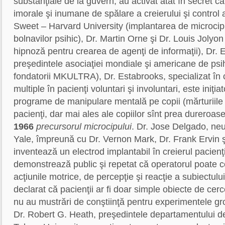
substanţiale de la guvern, au activat atât în secret câ
imorale şi inumane de spălare a creierului şi control a
Sweet – Harvard University (implantarea de microcipu
bolnavilor psihic), Dr. Martin Orne şi Dr. Louis Jolyon
hipnoză pentru crearea de agenţi de informaţii), Dr
preşedintele asociaţiei mondiale şi americane de psih
fondatorii MKULTRA), Dr. Estabrooks, specializat în 
multiple în pacienţi voluntari şi involuntari, este iniţi
programe de manipulare mentală pe copii (mărturiile 
pacienţi, dar mai ales ale copiilor sînt prea dureroase
1966
precursorul microcipului
. Dr. Jose Delgado, neu
Yale, împreună cu Dr. Vernon Mark, Dr. Frank Ervin ş
inventează un electrod implantabil în creierul pacienţi
demonstrează public şi repetat că operatorul poate co
acţiunile motrice, de percepţie şi reacţie a subiectul
declarat că pacienţii ar fi doar simple obiecte de cer
nu au mustrări de conştiinţă pentru experimentele gro
Dr. Robert G. Heath, preşedintele departamentului d