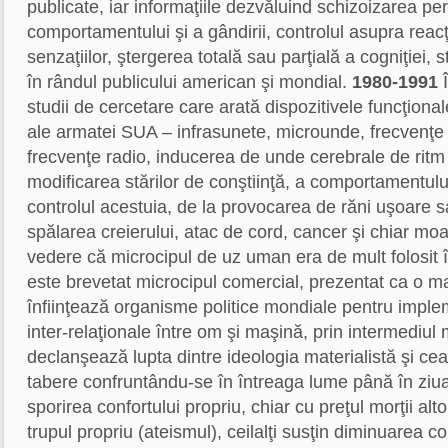
publicate, iar informaţiile dezvăluind schizoizarea pe
comportamentului şi a gândirii, controlul asupra reacţi
senzaţiilor, ştergerea totală sau parţială a cogniţiei, 
în rândul publicului american şi mondial.
1980-1991
Î
studii de cercetare care arată dispozitivele funcţiona
ale armatei SUA – infrasunete, microunde, frecvenţe 
frecvenţe radio, inducerea de unde cerebrale de ritm 
modificarea stărilor de conştiinţă, a comportamentul
controlul acestuia, de la provocarea de răni uşoare s
spălarea creierului, atac de cord, cancer şi chiar mo
vedere că microcipul de uz uman era de mult folosit î
este brevetat microcipul comercial, prezentat ca o m
înfiinţează organisme politice mondiale pentru imple
inter-relaţionale între om şi maşină, prin intermediul 
declanşează lupta dintre ideologia materialistă şi cea 
tabere confruntându-se în întreaga lume până în ziua 
sporirea confortului propriu, chiar cu preţul morţii alto
trupul propriu (ateismul), ceilalţi susţin diminuarea co