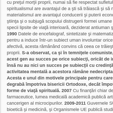
cu preţul morţii proprii, numai să fie respectat sufletu
spiritualismul are avantajul de a şti să trăiască şi s
materialismul are avantajul conducerii şi puterii eco
ştiinţa şi o subjugă scopului distrugerii formei umane
specii lipsite de viaţă interioară, deziderat antiuman 
1990
Datele de encefalograf, sintetizate şi matematiza
pentru a induce într-un subiect uman involuntar orice
afectivă, acesta rămânând convins că ceea ce trăieşte
proprii.
S-a observat, ca şi în temniţele comuniste
acest gen au succes pe orice subiecţi, oricât de in
însă nu au nici un succes pe subiecţii cu credinţ
activitatea mentală a acestora rămâne nedecriptab
Acesta e unul din motivele principale pentru care
degrabă împotriva bisericii Ortodoxe, decât împotr
forme de viaţă spirituală.
2007
Cu finanţări chiar de
farmaceutice, lumea medicală academică publică arti
cancerigen al microcipurilor.
2009-2011
Guvernele SU
bioetică şi medicină, şi Organismele UE publică stud