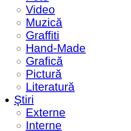
Video
Muzică
Graffiti
Hand-Made
Grafică
Pictură
Literatură
Ştiri
Externe
Interne