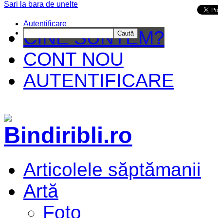
Sari la bara de unelte
Da mai departe
Autentificare
CINE SUNTEM?
Caută
CONT NOU
AUTENTIFICARE
Articolele săptămanii
Artă
Foto