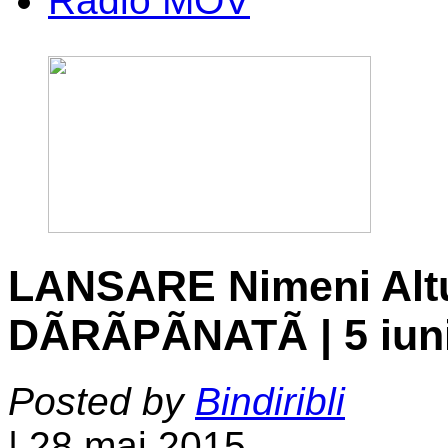
Radio MOV
LANSARE Nimeni Alt
DÃRÃPÃNATÃ | 5 iuni
Posted by
Bindiribli
|
28 mai 2015