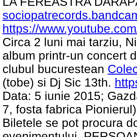
LA FEREASTRA DÃRÃP
sociopatrecords.bandca
https://www.youtube.com
Circa 2 luni mai tarziu, 
album printr-un concert d
clubul bucurestean
Colec
(tobe) si Dj Sic 13th.
htt
Data: 5 iunie 2015; Gazda
7, fosta fabrica Pionierul)
Biletele se pot procura do
evenimentului. PERSO