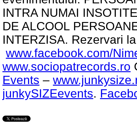
INTRA NUMAI INSOTIT
DE ALCOOL PERSOANE
INTERZISA. Rezervari la:
www.facebook.com/
Nime
www.sociopatrecords.ro
O
Events
–
www.junkysize.
junkySIZEevents
.
Faceb