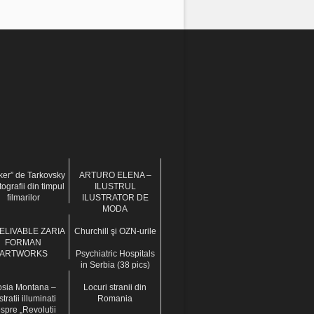
lker” de Tarkovsky
ARTURO ELENA –
ografii din timpul
ILUSTRUL
filmarilor
ILUSTRATOR DE
MODA
ELIVABLE ZARIA
Churchill şi OZN-urile
FORMAN
ARTWORKS
Psychiatric Hospitals
in Serbia (38 pics)
sia Montana –
Locuri stranii din
stratii illuminati
Romania
spre „Revolutii