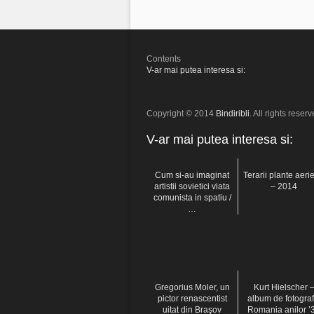
Contents
V-ar mai putea interesa si:
Copyright © 2014
Bindiribli
. All rights reserv
V-ar mai putea interesa si:
Cum si-au imaginat
Terarii plante aeri
artistii sovietici viata
– 2014
comunista in spatiu /
…
Gregorius Moler, un
Kurt Hielscher 
pictor renascentist
album de fotograf
uitat din Braşov
Romania anilor ’