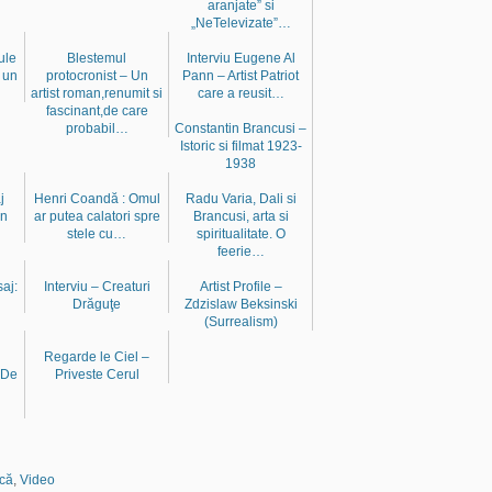
aranjate” si
„NeTelevizate”…
ule
Blestemul
Interviu Eugene Al
 un
protocronist – Un
Pann – Artist Patriot
artist roman,renumit si
care a reusit…
fascinant,de care
probabil…
Constantin Brancusi –
Istoric si filmat 1923-
1938
j
Henri Coandă : Omul
Radu Varia, Dali si
in
ar putea calatori spre
Brancusi, arta si
stele cu…
spiritualitate. O
feerie…
saj:
Interviu – Creaturi
Artist Profile –
Drăguţe
Zdzislaw Beksinski
(Surrealism)
Regarde le Ciel –
(De
Priveste Cerul
ică
,
Video