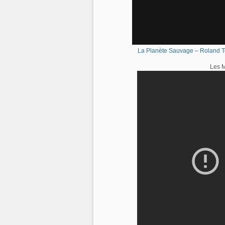
La Planète Sauvage – Roland T
Les M