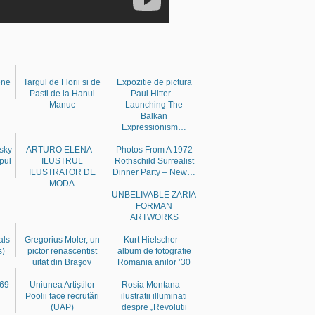
ene
Targul de Florii si de
Expozitie de pictura
Pasti de la Hanul
Paul Hitter –
Manuc
Launching The
Balkan
Expressionism…
vsky
ARTURO ELENA –
Photos From A 1972
mpul
ILUSTRUL
Rothschild Surrealist
ILUSTRATOR DE
Dinner Party – New…
MODA
UNBELIVABLE ZARIA
FORMAN
ARTWORKS
als
Gregorius Moler, un
Kurt Hielscher –
s)
pictor renascentist
album de fotografie
uitat din Braşov
Romania anilor ’30
869
Uniunea Artiștilor
Rosia Montana –
i
Poolii face recrutări
ilustratii illuminati
(UAP)
despre „Revolutii