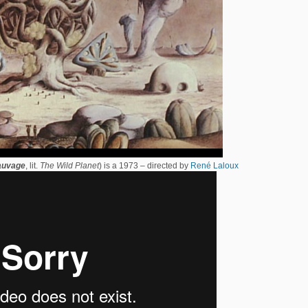
auvage
, lit.
The Wild Planet
) is a 1973 – directed by
René Laloux