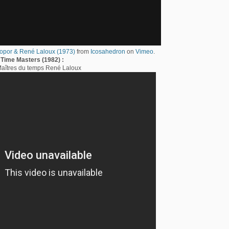
opor & René Laloux (1973)
from
Icosahedron
on
Vimeo
.
Time Masters (1982) :
aîtres du temps René Laloux