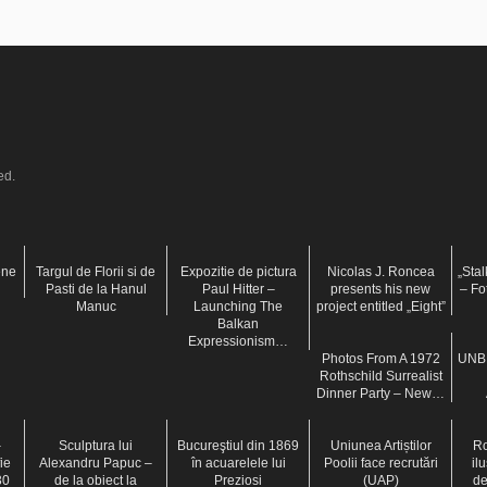
ed.
ene
Targul de Florii si de
Expozitie de pictura
Nicolas J. Roncea
„Sta
Pasti de la Hanul
Paul Hitter –
presents his new
– Fot
Manuc
Launching The
project entitled „Eight”
Balkan
Expressionism…
Photos From A 1972
UNB
Rothschild Surrealist
Dinner Party – New…
–
Sculptura lui
Bucureştiul din 1869
Uniunea Artiștilor
Ro
ie
Alexandru Papuc –
în acuarelele lui
Poolii face recrutări
ilu
30
de la obiect la
Preziosi
(UAP)
de