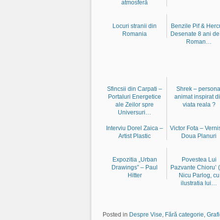
atmosferă
Locuri stranii din
Benzile Pif & Herc
Romania
Desenate 8 ani de
Roman…
Sfincsii din Carpati –
Shrek – persona
Portaluri Energetice
animat inspirat d
ale Zeilor spre
viata reala ?
Universuri…
Interviu Dorel Zaica –
Victor Fota – Verni
Artist Plastic
Doua Planuri
Expozitia „Urban
Povestea Lui
Drawings” – Paul
Pazvante Chioru’ 
Hitter
Nicu Parlog, cu
ilustratia lui…
Posted in
Despre Vise
,
Fără categorie
,
Graf