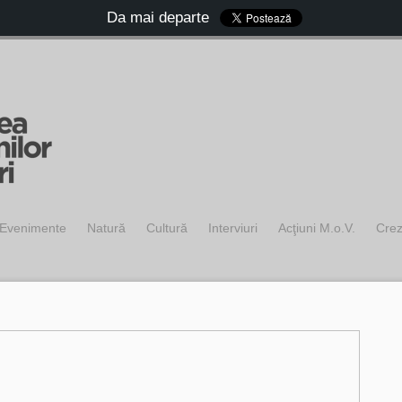
Da mai departe
Evenimente
Natură
Cultură
Interviuri
Acţiuni M.o.V.
Cre