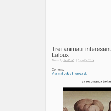
Trei animatii interesan
Laloux
Posted by
Bindiribli
|
6 aprilie 2014
Contents
V-ar mai putea interesa si:
va recomanda trei ani