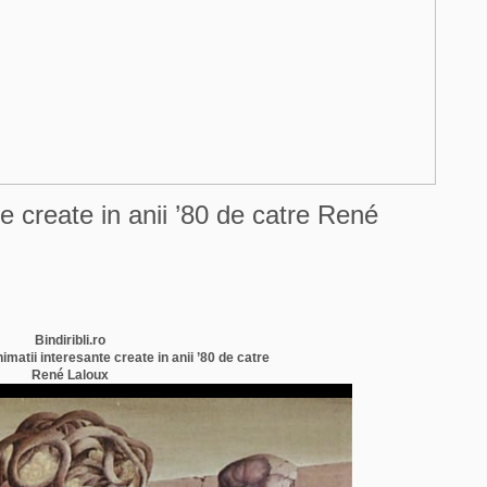
te create in anii ’80 de catre René
Bindiribli.ro
matii interesante create in anii ’80 de catre
René Laloux