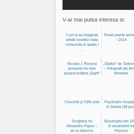
V-ar mai putea interesa si:
Cum si-au imaginat
Terarii plante aeri
artistii sovietici viata
– 2014
comunista in spatiu /
…
Nicolas J. Roncea
„Stalker” de Tarko
presents his new
– Fotografii din ti
project entitled „Eight”
filmarilor
Churchill şi OZN-urile
Psychiatric Hospit
in Serbia (38 pic
Sculptura lui
Bucureştiul din 1
Alexandru Papuc –
în acuarelele lu
de la obiect la
Preziosi