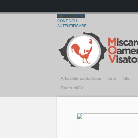
CINE SUNTEM?
CONT NOU
AUTENTIFICARE
Articolele săptămanii
Artă
Ştiri
Radio MOV