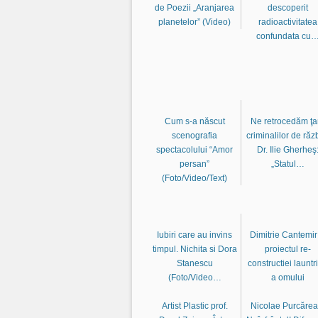
de Poezii „Aranjarea
descoperit
planetelor” (Video)
radioactivitatea
confundata cu
Cum s-a născut
Ne retrocedăm ţa
scenografia
criminalilor de răz
spectacolului “Amor
Dr. Ilie Gherheş
persan”
„Statul…
(Foto/Video/Text)
Iubiri care au invins
Dimitrie Cantemir 
timpul. Nichita si Dora
proiectul re-
Stanescu
constructiei launtr
(Foto/Video…
a omului
Artist Plastic prof.
Nicolae Purcărea