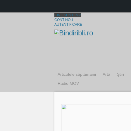
CINE SUNTEM?
CONT NOU
AUTENTIFICARE
Articolele săptămanii
Artă
Ştiri
Radio MOV