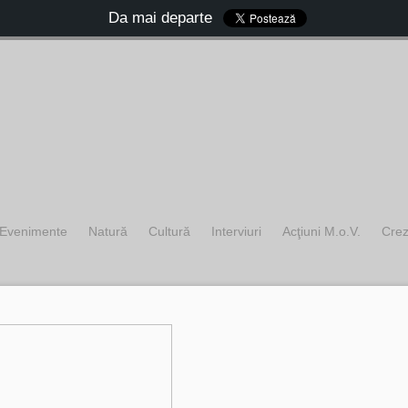
Da mai departe
Evenimente
Natură
Cultură
Interviuri
Acţiuni M.o.V.
Cre