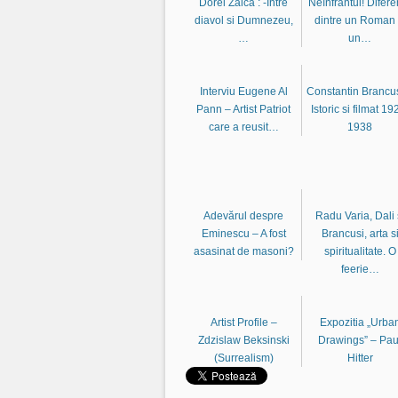
Dorel Zaica : -Între
Neînfrântul! Difere
diavol si Dumnezeu,
dintre un Roman 
…
un…
Interviu Eugene Al
Constantin Brancus
Pann – Artist Patriot
Istoric si filmat 19
care a reusit…
1938
Adevărul despre
Radu Varia, Dali 
Eminescu – A fost
Brancusi, arta s
asasinat de masoni?
spiritualitate. O
feerie…
Artist Profile –
Expozitia „Urba
Zdzislaw Beksinski
Drawings” – Pau
(Surrealism)
Hitter