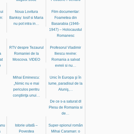
lui
Noua Lovitura
Film documentar:
n:
Banksy: Iosif si Maria
Foametea din
e
nu pot intra in…
Basarabia (1946-
1947) – Holocaustul
Romanesc
RTV despre Tezaurul
Profesorul Vladimir
a
Romaniei de la
Iliescu revine:
at
Moscova. VIDEO
Romania a salvat
e
evreii si nu…
Mihai Eminescu:
Unic în Europa şi în
„Nimic nu e mai
lume, paradisul de la
periculos pentru
Aluniş,…
conştiinţa unui…
De ce s-a saturat dl
Plesu de Romania si
de…
anu
Istorie uitată –
Super-spionul român
a
Povestea
Mihai Caraman: o