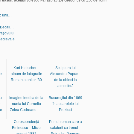
i trăsuri, acelaşi voievod l-a răsplătit pe Gregorius cu 150 de florini.
ic unii…
i Becali…
Braşovului
medievale
Kurt Hielscher –
Sculptura lui
re
album de fotografie
Alexandru Papuc –
Romania anilor ’30
de la obiect la
atmosferă
cu
Imagine inedita de la
Bucureştiul din 1869
e
nunta lui Corneliu
în acuarelele lui
re
Zelea Codreanu –…
Preziosi
…
Corespondență
Primul roman care a
Eminescu – Micle
calatorit cu trenul –
august 1882
Petrache Poenaru