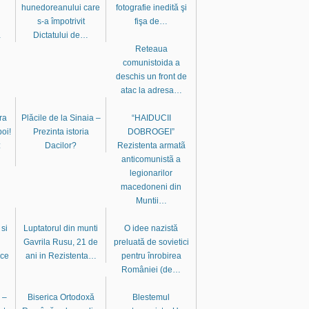
hunedoreanului care
fotografie inedită şi
s-a împotrivit
fişa de…
…
Dictatului de…
Reteaua
comunistoida a
deschis un front de
atac la adresa…
ra
Plăcile de la Sinaia –
“HAIDUCII
boi!
Prezinta istoria
DOBROGEI”
:
Dacilor?
Rezistenta armatã
anticomunistã a
legionarilor
macedoneni din
Muntii…
si
Luptatorul din munti
O idee nazistă
Gavrila Rusu, 21 de
preluată de sovietici
ice
ani in Rezistenta…
pentru înrobirea
României (de…
 –
Biserica Ortodoxă
Blestemul