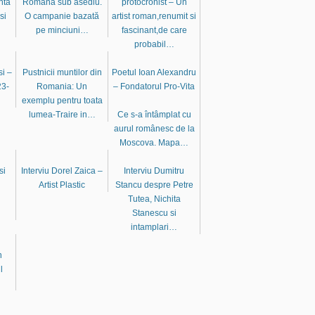
nta
Română sub asediu.
protocronist – Un
si
O campanie bazată
artist roman,renumit si
pe minciuni…
fascinant,de care
probabil…
i –
Pustnicii muntilor din
Poetul Ioan Alexandru
23-
Romania: Un
– Fondatorul Pro-Vita
exemplu pentru toata
lumea-Traire in…
Ce s-a întâmplat cu
aurul românesc de la
Moscova. Mapa…
si
Interviu Dorel Zaica –
Interviu Dumitru
i
Artist Plastic
Stancu despre Petre
Tutea, Nichita
Stanescu si
intamplari…
n
l