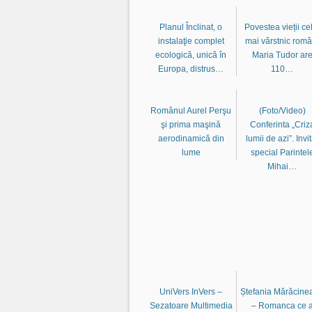
Planul Înclinat, o
Povestea vieții ce
instalaţie complet
mai vârstnic româ
ecologică, unică în
Maria Tudor ar
Europa, distrus…
110…
Românul Aurel Perşu
(Foto/Video)
şi prima maşină
Conferinta „Criz
aerodinamică din
lumii de azi”. Invit
lume
special Parintel
Mihai…
UniVers InVers –
Ștefania Mărăcine
Sezatoare Multimedia
– Romanca ce 