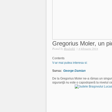
Gregorius Moler, un pic
Posted by
Bindiribli
|
4 februarie 2014
Contents
V-ar mai putea interesa si:
Sursa:
George Damian
De la Gregorius Moler ne-a rămas un singur t
siguranţă nu este o capodoperă la nivelul ce