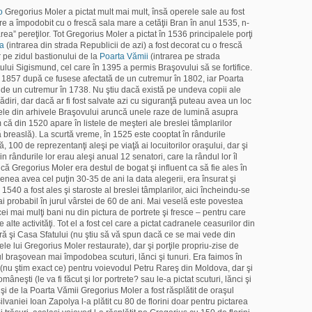
o
Gregorius Moler a pictat mult mai mult, însă operele sale au fost
are a împodobit cu o frescă sala mare a cetăţii Bran în anul 1535, n-
rea” pereţilor. Tot Gregorius Moler a pictat în 1536 principalele porţi
ca
(intrarea din strada Republicii de azi) a fost decorat cu o frescă
 pe zidul bastionului de la
Poarta Vămii
(intrarea pe strada
tului Sigismund, cel care în 1395 a permis Braşovului să se fortifice.
n 1857 după ce fusese afectată de un cutremur în 1802, iar Poarta
ă de un cutremur în 1738. Nu ştiu dacă există pe undeva copii ale
ădiri, dar dacă ar fi fost salvate azi cu siguranţă puteau avea un loc
ele din arhivele Braşovului aruncă unele raze de lumină asupra
m că din 1520 apare în listele de meşteri ale breslei tâmplarilor
tă breaslă). La scurtă vreme, în 1525 este cooptat în rândurile
, 100 de reprezentanţi aleşi pe viaţă ai locuitorilor oraşului, dar şi
n rândurile lor erau aleşi anual 12 senatori, care la rândul lor îl
că Gregorius Moler era destul de bogat şi influent ca să fie ales în
nea avea cel puţin 30-35 de ani la data alegerii, era însurat şi
 1540 a fost ales şi staroste al breslei tâmplarilor, aici încheindu-se
mai probabil în jurul vârstei de 60 de ani. Mai veselă este povestea
cei mai mulţi bani nu din pictura de portrete şi fresce – pentru care
de alte activităţi. Tot el a fost cel care a pictat cadranele ceasurilor din
gră şi Casa Sfatului (nu ştiu să vă spun dacă ce se mai vede din
le lui Gregorius Moler restaurate), dar şi porţile propriu-zise de
l braşovean mai împodobea scuturi, lănci şi tunuri. Era faimos în
 (nu ştim exact ce) pentru voievodul Petru Rareş din Moldova, dar şi
eşti (le va fi făcut şi lor portrete? sau le-a pictat scuturi, lănci şi
 şi de la Poarta Vămii Gregorius Moler a fost răsplătit de oraşul
lvaniei Ioan Zapolya l-a plătit cu 80 de florini doar pentru pictarea