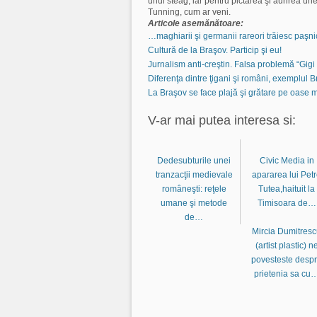
unui steag, iar pentru pictarea şi aurirea une
Tunning, cum ar veni.
Articole asemănătoare:
…maghiarii şi germanii rareori trăiesc paşn
Cultură de la Braşov. Particip şi eu!
Jurnalism anti-creştin. Falsa problemă “Gig
Diferenţa dintre ţigani şi români, exemplul 
La Braşov se face plajă şi grătare pe oase 
V-ar mai putea interesa si:
Dedesubturile unei
Civic Media in
tranzacţii medievale
apararea lui Pet
româneşti: reţele
Tutea,haituit la
umane şi metode
Timisoara de…
de…
Mircia Dumitres
(artist plastic) n
povesteste desp
prietenia sa cu