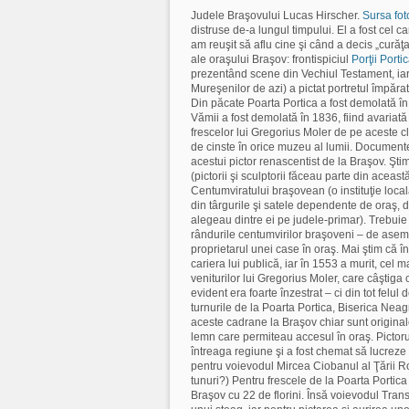
Judele Braşovului Lucas Hirscher.
Sursa fot
distruse de-a lungul timpului. El a fost cel c
am reuşit să aflu cine şi când a decis „curăţa
ale oraşului Braşov: frontispiciul
Porţii Porti
prezentând scene din Vechiul Testament, iar
Mureşenilor de azi) a pictat portretul împăra
Din păcate Poarta Portica a fost demolată î
Vămii a fost demolată în 1836, fiind avariat
frescelor lui Gregorius Moler de pe aceste cl
de cinste în orice muzeu al lumii. Document
acestui pictor renascentist de la Braşov. Şti
(pictorii şi sculptorii făceau parte din aceas
Centumviratului braşovean (o instituţie locală
din târgurile şi satele dependente de oraş, di
alegeau dintre ei pe judele-primar). Trebuie 
rândurile centumvirilor braşoveni – de aseme
proprietarul unei case în oraş. Mai ştim că în
cariera lui publică, iar în 1553 a murit, cel 
veniturilor lui Gregorius Moler, care câştiga 
evident era foarte înzestrat – ci din tot felul 
turnurile de la Poarta Portica, Biserica Nea
aceste cadrane la Braşov chiar sunt originale
lemn care permiteau accesul în oraş. Pictoru
întreaga regiune şi a fost chemat să lucreze
pentru voievodul Mircea Ciobanul al Ţării Român
tunuri?) Pentru frescele de la Poarta Portica
Braşov cu 22 de florini. Însă voievodul Transi