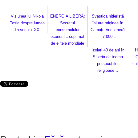
Viziunea lui Nikola
ENERGIA LIBERĂ:
Svastica hitleristă
Tesla despre lumea
Secretul
își are originea în
din secolul XXI
consumulului
Carpați. Vechimea?
economic suprimat
– 7.000…
de elitele mondiale
Izolaţi 40 de ani în
H
Siberia de teama
O
persecuțiilor
cal
religioase…