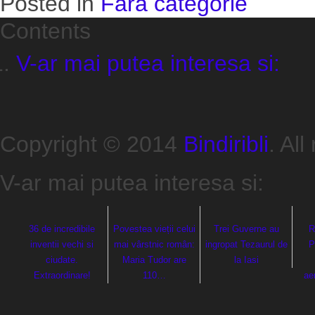
Posted in
Fără categorie
Contents
V-ar mai putea interesa si:
Copyright © 2014
Bindiribli
. All
V-ar mai putea interesa si:
36 de incredibile
Povestea vieții celui
Trei Guverne au
R
inventii vechi si
mai vârstnic român:
ingropat Tezaurul de
P
ciudate.
Maria Tudor are
la Iasi
Extraordinare!
110…
ae