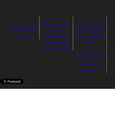
Viziunea lui Nikola
ENERGIA LIBERĂ:
Svastica hitleristă
Tesla despre lumea
Secretul
își are originea în
din secolul XXI
consumulului
Carpați. Vechimea?
economic suprimat
– 7.000…
de elitele mondiale
Izolaţi 40 de ani în
H
Siberia de teama
O
persecuțiilor
cal
religioase…