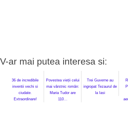
V-ar mai putea interesa si:
36 de incredibile
Povestea vieții celui
Trei Guverne au
R
inventii vechi si
mai vârstnic român:
ingropat Tezaurul de
P
ciudate.
Maria Tudor are
la Iasi
Extraordinare!
110…
ae