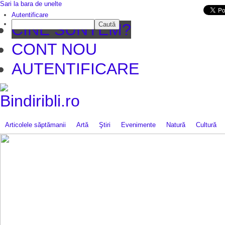
Sari la bara de unelte
Da mai departe
Autentificare
Caută
CINE SUNTEM?
CONT NOU
AUTENTIFICARE
Articolele săptămanii
Artă
Ştiri
Evenimente
Natură
Cultură