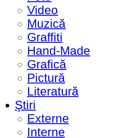
Video
Muzică
Graffiti
Hand-Made
Grafică
Pictură
Literatură
Ştiri
Externe
Interne