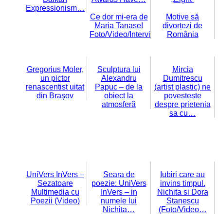
Expressionism…
Ce dor mi-era de
Motive să
Maria Tanase!
divorțezi de
Foto/Video/Interviu
România
Gregorius Moler,
Sculptura lui
Mircia
un pictor
Alexandru
Dumitrescu
renascentist uitat
Papuc – de la
(artist plastic) ne
din Braşov
obiect la
povesteste
atmosferă
despre prietenia
sa cu…
UniVers InVers –
Seara de
Iubiri care au
Sezatoare
poezie: UniVers
invins timpul.
Multimedia cu
InVers – in
Nichita si Dora
Poezii (Video)
numele lui
Stanescu
Nichita…
(Foto/Video…