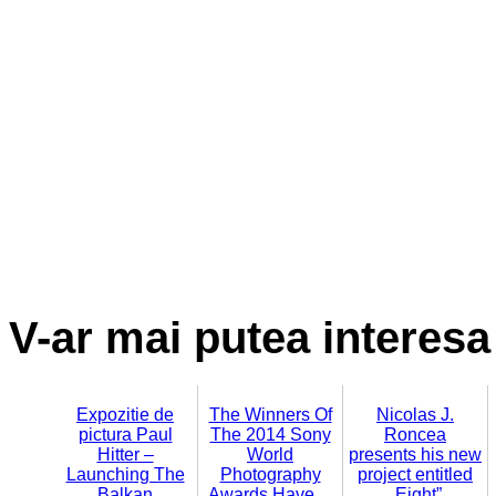
V-ar mai putea interesa 
Expozitie de
The Winners Of
Nicolas J.
pictura Paul
The 2014 Sony
Roncea
Hitter –
World
presents his new
Launching The
Photography
project entitled
Balkan
Awards Have…
„Eight”