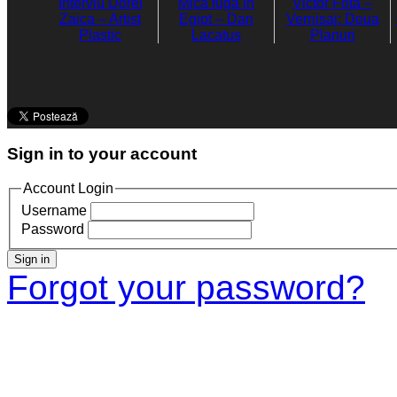
Interviu Dorel
Mica fuga in
Victor Fota –
Zaica – Artist
Egipt – Dan
Vernisaj: Doua
Plastic
Lacatus
Planuri
Sign in to your account
Account Login
Username
Password
Sign in
Forgot your password?