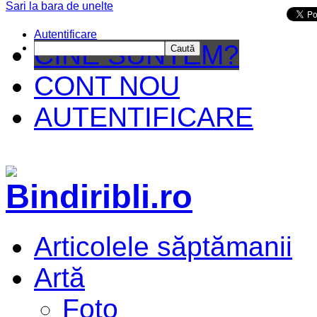
Sari la bara de unelte
Da mai departe
Autentificare
CINE SUNTEM?
Caută
CONT NOU
AUTENTIFICARE
Articolele săptămanii
Artă
Foto