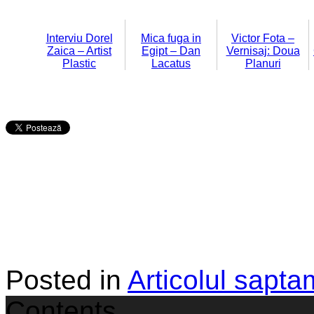
Interviu Dorel
Mica fuga in
Victor Fota –
Zaica – Artist
Egipt – Dan
Vernisaj: Doua
Plastic
Lacatus
Planuri
Posted in
Articolul sapta
Contents