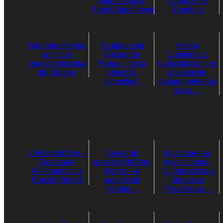
Maria Tanase!
divorțezi de
Foto/Video/Interviu
România
Gregorius Moler,
Sculptura lui
Mircia
un pictor
Alexandru
Dumitrescu
renascentist uitat
Papuc – de la
(artist plastic) ne
din Braşov
obiect la
povesteste
atmosferă
despre prietenia
sa cu…
UniVers InVers –
Seara de
Iubiri care au
Sezatoare
poezie: UniVers
invins timpul.
Multimedia cu
InVers – in
Nichita si Dora
Poezii (Video)
numele lui
Stanescu
Nichita…
(Foto/Video…