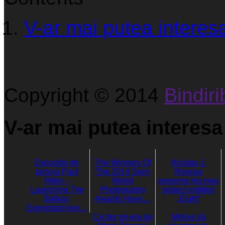
V-ar mai putea interesa
Copyright © 2014
Bindirib
V-ar mai putea interesa 
Expozitie de
The Winners Of
Nicolas J.
pictura Paul
The 2014 Sony
Roncea
Hitter –
World
presents his new
Launching The
Photography
project entitled
Balkan
Awards Have…
„Eight”
Expressionism…
Ce dor mi-era de
Motive să