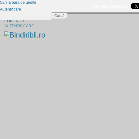
Sari la bara de unelte
Da mai departe
Autentificare
Caută
CINE SUNTEM?
CONT NOU
AUTENTIFICARE