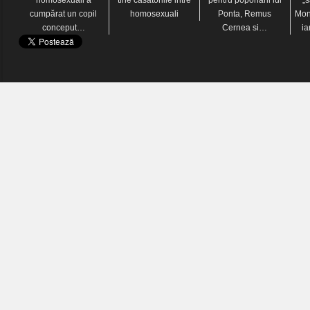
cumpărat un copil
homosexuali
Ponta, Remus
Mon
conceput…
Cernea si…
i