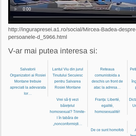
http://ingurapresei.a1.ro/social/Mircea-Badea-despre-c
persoanele-d_5966.html
V-ar mai putea interesa si:
Salvatorii
Lantul Viu din jurul
Reteaua
Pet
Organizatori ai Rosiei
Tinutului Secuiesc
comunistoida a
Montane trebuie
pentru Salvarea
deschis un front de
în
apreciati la adevarata
Rosiei Montane
atac la adresa…
lor…
Vrei să-ți vezi
Franța: Liberté,
Dict
băiețelul
egalité,
Un
homosexual? Trimite-
homosexualité!
l în tabăra de
„nonconformiști…
De ce sunt homofob
împ