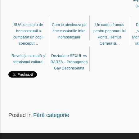
D
SUA: un cuplu de
Cum te afecteaza pe
Un cadou frumos
D
homosexuali a
tine casatoriile intre
pentru poponarii lui
„s
cumpărat un copil
homosexuali
Ponta, Remus
Mon
conceput…
Cernea si…
i
Revoluția sexuală și
Dezbatere SEXUL vs
terorismul cultural
BARZA – Propaganda
Gay Deconspirata
Posted in
Fără categorie