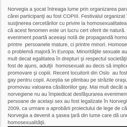
Norvegia a şocat întreaga lume prin organizarea par
cărei participanţi au fost COPIII. Festivalul organizat
susţinerea cercetărilor cu privire la homosexualitatea p
că acest fenomen este un lucru cert oferit de natură.
eveniment poartă aceeaşi notă de propagandă homo
printre persoanele mature, ci printre minori. Homose
o problemă majoră în Europa. Minorităţile sexuale au
mult decat egalitatea în drepturi şi respectul societăţ
fost de ajuns, adulţii homosexuali au decis să implice
promovare şi copiii. Recent locuitorii din Oslo au fo
gay pentru copii. Aceştia se plimbau pe străzile oraş
promovau valoarea căsătoriilor gay. Mai mult decât atâ
norvegiene nu au împiedicat desfăşurarea evenimentul
persoane de acelaşi sex au fost legalizate în Norvegi
2009, ca urmare a aprobării proiectului de lege de că
Norvegia a devenit a şasea ţară din lume care dă un
homosexualităţii.