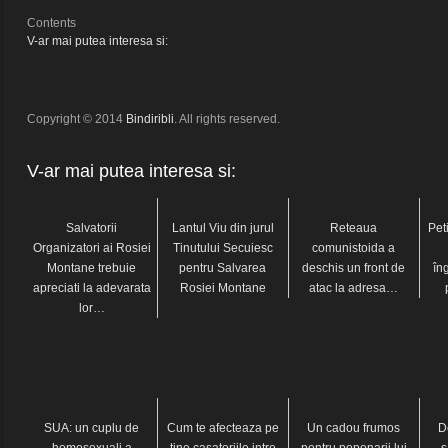
Contents
V-ar mai putea interesa si:
Copyright © 2014
Bindiribli
. All rights reserved.
V-ar mai putea interesa si:
Salvatorii
Lantul Viu din jurul
Reteaua
Pet
Organizatori ai Rosiei
Tinutului Secuiesc
comunistoida a
Montane trebuie
pentru Salvarea
deschis un front de
în
apreciati la adevarata
Rosiei Montane
atac la adresa…
lor…
SUA: un cuplu de
Cum te afecteaza pe
Un cadou frumos
D
homosexuali a
tine casatoriile intre
pentru poponarii lui
„s