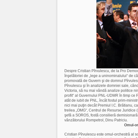
Despre Cristian Pî
rvulescu, de la Pro Democ
înşelătoriei de „lege a uninominalului“ de
promovată de Guvern şi de domnul Pî
rvules
Pî
rvulescu şi în analizele domniei sale, când
Victoria, să nu mai vândă analize politice ni
profit“ al Guvernului PNL-UDMR în timp ce P
atât de iubit de PNL, încât fostul prim-minist
nici mai puţin decåt Premiul I.C. Brătianu, car
treilea „OMG“, Centrul de Resurse Juridice 
şefă a SOROS, fostă consilieră demisionară
vânzătorului Rompetrol, Dinu Patriciu.
Omul-or
Cristian Pî
rvulescu este omul-orchestră al soc