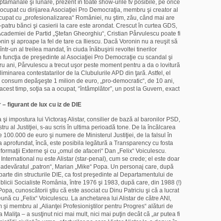
ptămânale şi lunare, prezent în toate show-urile tv posibile, pe orice
 ocupat cu dirijarea Asociaţiei Pro Democraţia, membru şi creator al
eocupat cu „profesionalizarea“ României, nu ştim, zău, când mai are
i-patru bănci şi casierii la care este arondat. Crescut în curtea GDS,
ademiei de Partid „Ştefan Gheorghiu“, Cristian Pårvulescu poate fi
nin şi aproape la fel de tare ca Iliescu. Dacă Voronin nu a reuşit să
tr-un al treilea mandat, în ciuda înăbuşirii revoltei tinerilor
in funcţia de preşedinte al Asociaţiei Pro Democraţie cu scandal şi
ru ani, Pårvulescu a trecut uşor peste moment pentru a da o lovitură
iminarea contestatarilor de la Clubulurile APD din ţară. Astfel, el
 consum depăşeşte 1 milion de euro, „pro-democratic“, de 10 ani,
ot acest timp, soţia sa a ocupat, “întâmplător”, un post la Guvern, exact
r – figurant de lux cu iz de DIE
 impostura lui Victoraş Alistar, consilier de bază al baronilor PSD,
u al Justiţiei, s-au scris în ultima perioadă tone. De la încălcarea
e 100.000 de euro şi numere de Ministerul Justiţiei, de la falsul în
a aprofundat, încă, este posibila legătură a Transparency cu fosta
formaţii Externe şi cu „omul de afaceri“ Dan „Felix“ Voiculescu.
nternational nu este Alistar (star-penal), cum se crede; el este doar
pe adevăratul „patron“, Marian „Mike“ Popa. Un personaj care, după
 parte din structurile DIE, ca fost preşedinte al Departamentului de
licii Socialiste România, între 1976 şi 1983, după care, din 1988 (!)
a, cunoscătorii ştiu că este asociat cu Dinu Patriciu şi că a lucrat
eună cu „Felix“ Voiculescu. La anchetarea lui Alistar de către ANI,
 şi membru al „Alianţei Profesioniştilor pentru Progres“ alături de
liţa – a susţinut nici mai mult, nici mai puţin decât că „ar putea fi