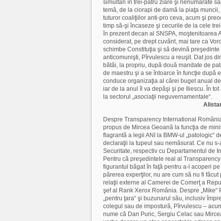
simultan în trei-patru ziare şi nenumărate să
temă, de la ciorapi de damă la piaţa muncii,
tuturor coaliţiilor anti-pro ceva, acum şi pr
timp să-şi încaseze şi cecurile de la cele tre
în prezent decan al SNSPA, moştenitoarea Ac
considerat, pe drept cuvânt, mai tare ca Voro
schimbe Constituţia şi să devină preşedinte în
anticomunişti, Pî
rvulescu a reuşit. Dat jos d
bătăi, la propriu, după două mandate de pat
de maestru şi a se întoarce în funcţie după el
conduce organizaţia al cărei buget anual de
iar de la anul îl va depăşi şi pe Iliescu. În t
la sectorul „asociaţii neguvernamentale“.
Alista
Despre Transparency International România şi
propus de Mircea Geoană la funcţia de ministr
flagrantă a legii ANI la BMW-ul „patologic“ d
declaraţii la tupeul sau nemăsurat. Ce nu s-
Securitate, respectiv cu Departamentul de In
Pentru că preşedintele real al Transparency I
figurantul băgat în faţă pentru a-l acoperi 
părerea experţilor, nu are cum să nu fi făcut
relaţii externe al Camerei de Comerţ a Repub
şef al Rank Xerox România. Despre „Mike“ Pop
„pentru ţara“ şi buzunarul său, inclusiv împr
colegul sau de impostură, Pî
rvulescu – acum
nume că Dan Puric, Sergiu Celac sau Mircea Ma