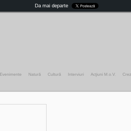
Da mai departe
Evenimente
Natură
Cultură
Interviuri
Acţiuni M.o.V.
Cre