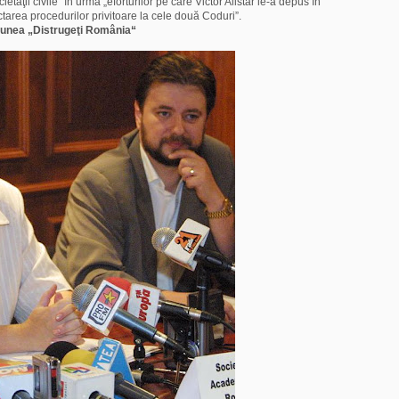
tăţii civile“ în urma „eforturilor pe care Victor Alistar le-a depus în
tarea procedurilor privitoare la cele două Coduri”.
iunea „Distrugeţi România“