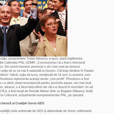
raţia, preşedintele Traian Băsescu a spus, după legiferarea
 către Cabinetul PNL-UDMR: „Concluzionez că a fost o minciună
cu. Din acest moment, personal o să-l mai cred pe domnul
 soţia să nu va mai fi salariată la Guvern. Cât timp rămâne în Palatul
mănui“. Adică, soţia să lucra, menţinută de 16 ani!, la sectorul „non-
î
rvulescu reprezenta acelaşi sector „non-profit“. Pî
rvulescu a fost
ru i-a oferit, drept recompensă pentru serviciile aduse, nici mai mult,
e, săracul, s-a făcut deja titirez de cât s-a răsucit în mormânt. Un alt
(CRJ), a fost moşit de Renate Weber (foto cu Bogdan Olteanu), fostă
 la Cotroceni, actualmente europarlamentar PNL, pe spezele
chestră al Coaliţiei Soros-GDS
ietăţii civile antrenate de GDS şi stipendiate de Soros: editorialist