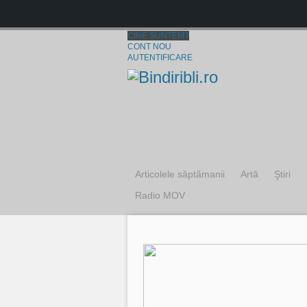
CINE SUNTEM?
CONT NOU
AUTENTIFICARE
Articolele săptămanii
Artă
Ştiri
Radio MOV