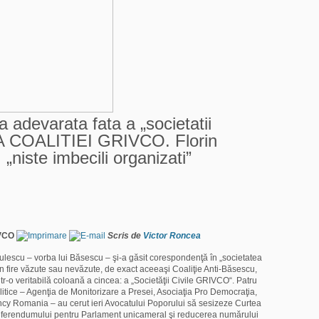
devarata fata a „societatii
 A COALITIEI GRIVCO. Florin
„niste imbecili organizati”
IVCO
Scris de
Victor Roncea
iculescu – vorba lui Băsescu – şi-a găsit corespondenţă în „societatea
prin fire văzute sau nevăzute, de exact aceeaşi Coaliţie Anti-Băsescu,
ntr-o veritabilă coloană a cincea: a „Societăţii Civile GRIVCO“. Patru
itice – Agenţia de Monitorizare a Presei, Asociaţia Pro Democraţia,
ncy Romania – au cerut ieri Avocatului Poporului să sesizeze Curtea
referendumului pentru Parlament unicameral şi reducerea numărului