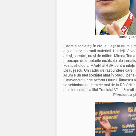
Toma şi ka
Cadrele societăţii în civil au ieşit la drumu
a-şi deservi patronii materiali. Haideţi să ved
azi şi, sperăm, nu şi de mâine. Mircea Toma,
preocupe de drepturile încălcate ale jurnaliştilo
Fost psiholog al MApN al RSR pentru piloţii 
Ceauşescu. Un cadru de răspundere care, în i
Acum e un biet soldăţel aflat în pragul pensi
Caţavencu“, unde actorul Florin Călinescu af
se schimbau uniformele mai de la Răsărit cu
este indisolubil afiliat Trustului Vîntu & craii 
P
î
rvulescu ş