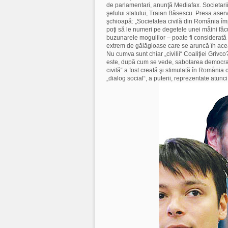
de parlamentari, anunţă Mediafax. Societarii 
şefului statului, Traian Băsescu. Presa aserv
şchioapă: „Societatea civilă din Romånia îm
poţi să le numeri pe degetele unei måini făc
buzunarele mogulilor – poate fi considerată
extrem de gălăgioase care se aruncă în aceas
Nu cumva sunt chiar „civilii“ Coaliţiei Grivc
este, după cum se vede, sabotarea democraţie
civilă“ a fost creată şi stimulată în Romåni
„dialog social“, a puterii, reprezentate atunc