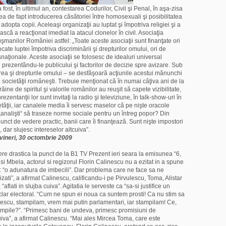
 fost, în ultimul an, contestarea Codurilor, Civil şi Penal, în aşa-zisa
rea de fapt introducerea căsătoriei între homosexuali şi posibilitatea
dopta copii. Aceleaşi organizaţii au luptat şi împotriva religiei şi a
scă a reacţionat imediat la atacul clonelor în civil. Asociaţia
şmanilor României astfel: „Toate aceste asociaţii sunt finanţate ori
te luptei împotriva discriminării şi drepturilor omului, ori de
snaţionale. Aceste asociaţii se folosesc de idealuri universal
 prezentându-le publicului şi factorilor de decizie spre avizare. Sub
area şi drepturile omului – se desfăşoară acţiunile acestui mănunchi
 societăţii româneşti. Trebuie menţionat că în numai câţiva ani de la
ne de spiritul şi valorile românilor au reuşit să capete vizibilitate,
rezentanţii lor sunt invitaţi la radio şi televiziune, în talk-show-uri în
tăţii, iar canalele media îi servesc maselor că pe nişte oracole
analişti“ să traseze norme sociale pentru un întreg popor? Din
unct de vedere practic, banii care îi finanţează. Sunt nişte impostori
dar slujesc intereselor altcuiva”.
 vineri, 30 octombrie 2009
ere drastica la punct de la B1 TV Prezent ieri seara la emisunea “6,
 si Mbela, actorul si regizorul Florin Calinescu nu a ezitat in a spune
: “o adunatura de imbecili”. Dar problema care ne face sa ne
izati”, a afirmat Calinescu, calificandu-i pe Pirvulescu, Toma, Alistar
 “aflati in slujba cuiva”. Agitatia le serveste ca “sa-si justifice un
e clar electoral. “Cum ne spun ei noua ca suntem prosti! Ca nu stim sa
escu, stampilam, vrem mai putin parlamentari, iar stampilam! Ce,
mpile?”. “Primesc bani de undeva, primesc promisiuni de
uiva”, a afirmat Calinescu. “Mai ales Mircea Toma, care este