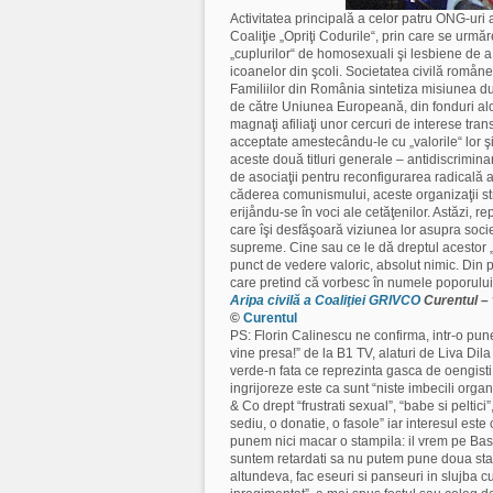
Activitatea principală a celor patru ONG-uri a
Coaliţie „Opriţi Codurile“, prin care se urmă
„cuplurilor“ de homosexuali şi lesbiene de a a
icoanelor din şcoli. Societatea civilă romånea
Familiilor din România sintetiza misiunea du
de către Uniunea Europeană, din fonduri aloca
magnaţi afiliaţi unor cercuri de interese tran
acceptate amestecându-le cu „valorile“ lor şi
aceste două titluri generale – antidiscrimin
de asociaţii pentru reconfigurarea radicală a
căderea comunismului, aceste organizaţii străi
erijåndu-se în voci ale cetăţenilor. Astăzi, rep
care îşi desfăşoară viziunea lor asupra socie
supreme. Cine sau ce le dă dreptul acestor „
punct de vedere valoric, absolut nimic. Din p
care pretind că vorbesc în numele poporului, 
Aripa civilă a Coaliţiei GRIVCO
Curentul –
©
Curentul
PS: Florin Calinescu ne confirma, intr-o pun
vine presa!” de la B1 TV, alaturi de Liva Dila
verde-n fata ce reprezinta gasca de oengisti
ingrijoreze este ca sunt “niste imbecili organ
& Co drept “frustrati sexual”, “babe si peltici”,
sediu, o donatie, o fasole” iar interesul est
punem nici macar o stampila: il vrem pe Bas
suntem retardati sa nu putem pune doua sta
altundeva, fac eseuri si panseuri in slujba c