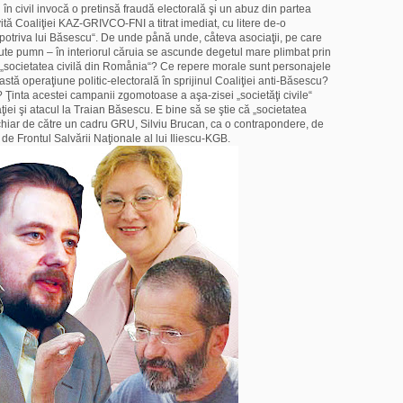
în civil invocă o pretinsă fraudă electorală şi un abuz din partea
ită Coaliţiei KAZ-GRIVCO-FNI a titrat imediat, cu litere de-o
potriva lui Băsescu“. De unde pånă unde, cåteva asociaţii, pe care
ute pumn – în interiorul căruia se ascunde degetul mare plimbat prin
 „societatea civilă din Romånia“? Ce repere morale sunt personajele
tă operaţiune politic-electorală în sprijinul Coaliţiei anti-Băsescu?
o? Ţinta acestei campanii zgomotoase a aşa-zisei „societăţi civile“
i şi atacul la Traian Băsescu. E bine să se ştie că „societatea
a chiar de către un cadru GRU, Silviu Brucan, ca o contrapondere, de
i de Frontul Salvării Naţionale al lui Iliescu-KGB.