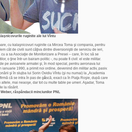
laşnicovurile ruginite ale lui Vîntu
l mare, cu kalaşnicovuri ruginite ca Mircea Toma şi compania, pentru
em cât de civili sunt câţiva dintre diversioniştii de serviciu de ieri,
 cu a sa Asociaţie de Monitorizare a Presei – care, în loc să se
r, o ţine într-un bairam politic -, nu poate fi civil: el este militar.
de pe avioanele armatei şi, în mod special, pentru aeronava lui
anuarie 1990, a primit noi ordine, devenind din militar activ, pasiv.
onării şi în slujba lui Sorin Ovidiu Vîntu (şi nu numai) la „Academia
irmă că se intra în pas de g
â
scă, exact ca în Piaţa Roşie, după care
 altele, mai neaoşe, dar tot cu multe table pe umeri. Aşadar, Toma
de la răsărit.
i Weber, răspândacii minciunilor PNL