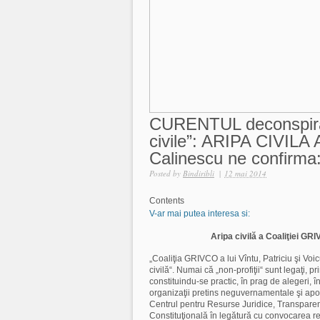
CURENTUL deconspira a
civile”: ARIPA CIVILA
Calinescu ne confirma: 
Posted by
Bindiribli
|
12 mai 2014
Contents
V-ar mai putea interesa si:
Aripa civilă a Coaliţiei GR
„Coaliţia GRIVCO a lui Vîntu, Patriciu şi Vo
civilă“. Numai că „non-profiţii“ sunt legaţi, 
constituindu-se practic, în prag de alegeri, î
organizaţii pretins neguvernamentale şi apol
Centrul pentru Resurse Juridice, Transpare
Constituţională în legătură cu convocarea 