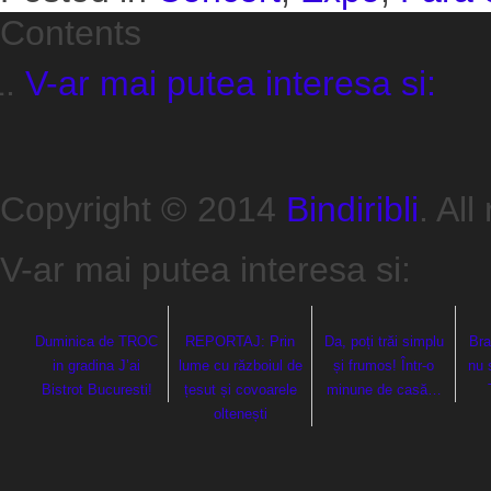
Contents
V-ar mai putea interesa si:
Copyright © 2014
Bindiribli
. All
V-ar mai putea interesa si:
Duminica de TROC
REPORTAJ: Prin
Da, poți trăi simplu
Bra
in gradina J’ai
lume cu războiul de
și frumos! Într-o
nu 
Bistrot Bucuresti!
țesut și covoarele
minune de casă…
oltenești