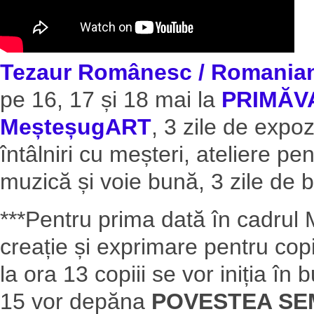
Tezaur Românesc / Romanian
pe 16, 17 și 18 mai la
PRIMĂVA
MeșteșugART
, 3 zile de expoz
întâlniri cu meșteri, ateliere p
muzică și voie bună, 3 zile de b
***Pentru prima dată în cadrul
creație și exprimare pentru copii
la ora 13 copiii se vor iniția 
15 vor depăna
POVESTEA SE