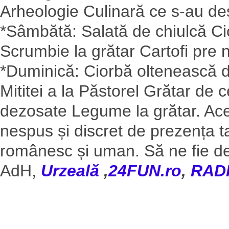
Arheologie Culinară ce s-au desf
*Sâmbătă: Salată de chiulcă Cio
Scrumbie la grătar Cartofi pre
*Duminică: Ciorbă oltenească d
Mititei a la Păstorel Grătar de 
dezosate Legume la grătar. Ac
nespus și discret de prezența ta
românesc și uman. Să ne fie d
AdH,
Urzeală
,
24FUN.ro
,
RAD