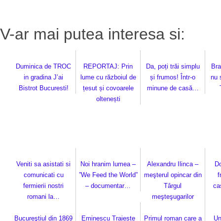
V-ar mai putea interesa si:
Duminica de TROC
REPORTAJ: Prin
Da, poți trăi simplu
Bra
in gradina J’ai
lume cu războiul de
și frumos! Într-o
nu 
Bistrot Bucuresti!
țesut și covoarele
minune de casă…
oltenești
Veniti sa asistati si
Noi hranim lumea –
Alexandru Ilinca –
D
comunicati cu
”We Feed the World”
meşterul opincar din
f
fermierii nostri
– documentar…
Târgul
ca
romani la…
meşteşugarilor
Bucureştiul din 1869
Eminescu Traieste
Primul roman care a
Un