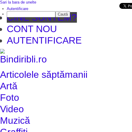
Sari la bara de unelte
Da mai departe
Autentificare
Caută
CINE SUNTEM?
CONT NOU
AUTENTIFICARE
Articolele săptămanii
Artă
Foto
Video
Muzică
Graffiti