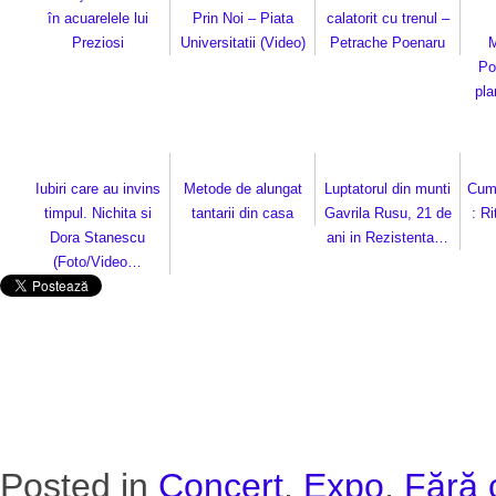
în acuarelele lui
Prin Noi – Piata
calatorit cu trenul –
Preziosi
Universitatii (Video)
Petrache Poenaru
M
Po
pla
Iubiri care au invins
Metode de alungat
Luptatorul din munti
Cum 
timpul. Nichita si
tantarii din casa
Gavrila Rusu, 21 de
: R
Dora Stanescu
ani in Rezistenta…
(Foto/Video…
Posted in
Concert
,
Expo
,
Fără 