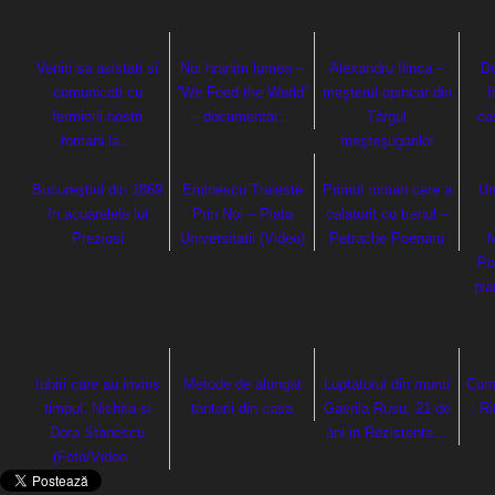
Veniti sa asistati si
Noi hranim lumea –
Alexandru Ilinca –
D
comunicati cu
”We Feed the World”
meşterul opincar din
f
fermierii nostri
– documentar…
Târgul
ca
romani la…
meşteşugarilor
Bucureştiul din 1869
Eminescu Traieste
Primul roman care a
Un
în acuarelele lui
Prin Noi – Piata
calatorit cu trenul –
Preziosi
Universitatii (Video)
Petrache Poenaru
M
Po
pla
Iubiri care au invins
Metode de alungat
Luptatorul din munti
Cum 
timpul. Nichita si
tantarii din casa
Gavrila Rusu, 21 de
: R
Dora Stanescu
ani in Rezistenta…
(Foto/Video…