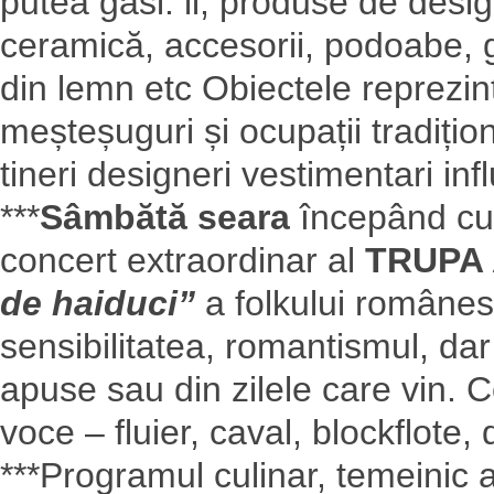
putea găsi: ii, produse de design
ceramică, accesorii, podoabe, ge
din lemn etc Obiectele reprezint
meșteșuguri și ocupații tradițio
tineri designeri vestimentari in
***
Sâmbătă seara
începând cu
concert extraordinar al
TRUPA
de haiduci”
a folkului românes
sensibilitatea, romantismul, dar 
apuse sau din zilele care vin.
voce – fluier, caval, blockflote
***Programul culinar, temeinic a