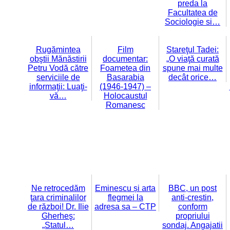
preda la
Facultatea de
Sociologie si…
Rugămintea
Film
Stareţul Tadei:
obştii Mănăstirii
documentar:
„O viaţă curată
Petru Vodă către
Foametea din
spune mai multe
serviciile de
Basarabia
decât orice…
informaţii: Luaţi-
(1946-1947) –
vă…
Holocaustul
Romanesc
Ne retrocedăm
Eminescu și arta
BBC, un post
ţara criminalilor
flegmei la
anti-crestin,
de război! Dr. Ilie
adresa sa – CTP
conform
Gherheş:
propriului
„Statul…
sondaj. Angajatii