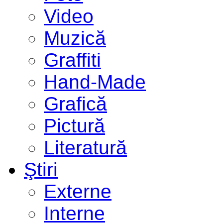
Video
Muzică
Graffiti
Hand-Made
Grafică
Pictură
Literatură
Ştiri
Externe
Interne