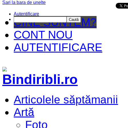
Sari la bara de unelte
Da mai departe
Autentificare
CINE SUNTEM?
Caută
CONT NOU
AUTENTIFICARE
Articolele săptămanii
Artă
Foto