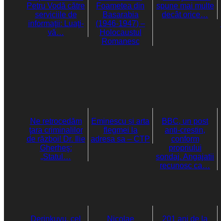
Petru Vodă către
Foametea din
spune mai multe
serviciile de
Basarabia
decât orice…
informaţii: Luaţi-
(1946-1947) –
vă…
Holocaustul
Romanesc
Ne retrocedăm
Eminescu și arta
BBC, un post
ţara criminalilor
flegmei la
anti-crestin,
de război! Dr. Ilie
adresa sa – CTP
conform
Gherheş:
propriului
„Statul…
sondaj. Angajatii
recunosc ca…
Derinkuyu, cel
Nicolae
201 ani de la