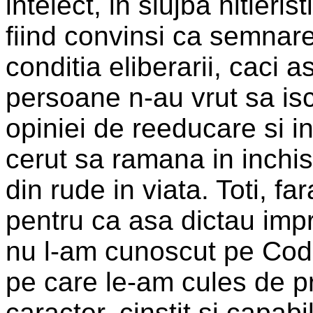
intelect, in slujba hitlerist
fiind convinsi ca semnare
conditia eliberarii, caci 
persoane n-au vrut sa is
opiniei de reeducare si i
cerut sa ramana in inchi
din rude in viata. Toti, fa
pentru ca asa dictau impr
nu l-am cunoscut pe Codr
pe care le-am cules de p
caracter, cinstit si capab