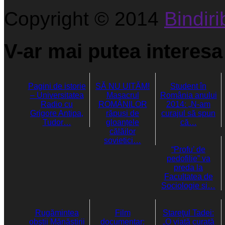
Copyright © 2014
Bindirib
V-ar mai putea interesa 
Pagini de istorie
SĂ NU UITĂM!
Student în
– Universitatea
Masacrul
România anului
Radio cu
ROMÂNILOR
2014: „N-am
Grigore Antipa,
răpuși de
curajul să spun
Tudor…
gloanțele
că…
călăilor
sovietici…
“Profu’ de
pedofilie” va
preda la
Facultatea de
Sociologie si…
Rugămintea
Film
Stareţul Tadei:
obştii Mănăstirii
documentar:
„O viaţă curată