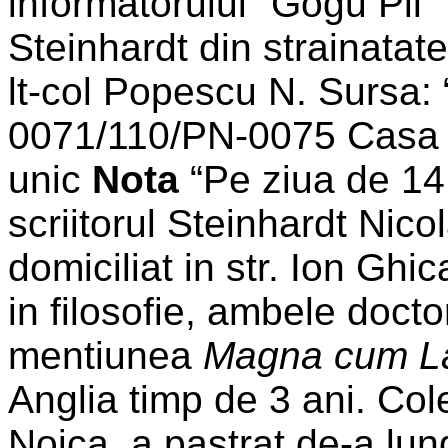
informatorului “Gogu Pil” p
Steinhardt din strainatate
lt-col Popescu N. Sursa: 
0071/110/PN-0075 Casa – 
unic
Nota
“Pe ziua de 14 
scriitorul Steinhardt Nico
domiciliat in str. Ion Ghic
in filosofie, ambele docto
mentiunea
Magna cum L
Anglia timp de 3 ani. Col
Noica, a pastrat de-a lung