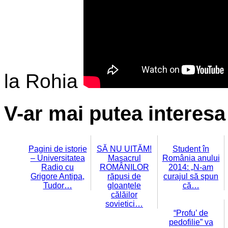
la Rohia
V-ar mai putea interesa 
Pagini de istorie
SĂ NU UITĂM!
Student în
– Universitatea
Masacrul
România anului
Radio cu
ROMÂNILOR
2014: „N-am
Grigore Antipa,
răpuși de
curajul să spun
Tudor…
gloanțele
că…
călăilor
sovietici…
“Profu’ de
pedofilie” va