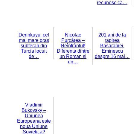
recunosc ca…
Derinkuyu, cel
Nicolae
201 ani de la
mai mare oras
Purcărea –
rapirea
subteran din
Neînfrântul!
Basarabiei.
Turcia locuit
Diferenta dintre
Eminescu
de…
un Roman si
despre 16 mai…
un…
Vladimir
Bukovsky –
Uniunea
Europeana este
noua Uniune
Sovietica?