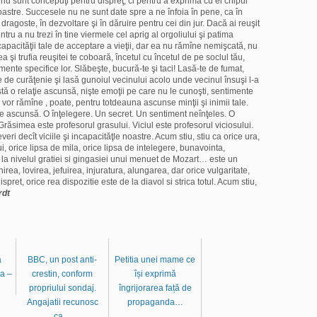
i nu sunt concepuţi pentru dispreţ, ci pentru a exprima cu ei chipul
noastre. Succesele nu ne sunt date spre a ne înfoia în pene, ca în
n dragoste, în dezvoltare şi în dăruire pentru cei din jur. Dacă ai reuşit
ntru a nu trezi în tine viermele cel aprig al orgoliului şi patima
 capacităţii tale de acceptare a vieţii, dar ea nu rămîne nemişcată, nu
şi trufia reuşitei te coboară, încetul cu încetul de pe soclul tău,
mente specifice lor. Slăbeşte, bucură-te şi taci! Lasă-te de fumat,
e de curăţenie şi lasă gunoiul vecinului acolo unde vecinul însuşi l-a
stă o relaţie ascunsă, nişte emoţii pe care nu le cunoşti, sentimente
vor rămîne , poate, pentru totdeauna ascunse minţii şi inimii tale.
ţie ascunsă. O înţelegere. Un secret. Un sentiment neînţeles. O
simea este profesorul grasului. Viciul este profesorul viciosului.
veri decît viciile şi incapacităţle noastre. Acum stiu, stiu ca orice ura,
i, orice lipsa de mila, orice lipsa de intelegere, bunavointa,
 la nivelul gratiei si gingasiei unui menuet de Mozart… este un
ea, lovirea, jefuirea, injuratura, alungarea, dar orice vulgaritate,
pret, orice rea dispozitie este de la diavol si strica totul. Acum stiu,
rdt
a
BBC, un post anti-
Petitia unei mame ce
sa –
crestin, conform
își exprimă
propriului sondaj.
îngrijorarea față de
Angajatii recunosc
propaganda…
ca…