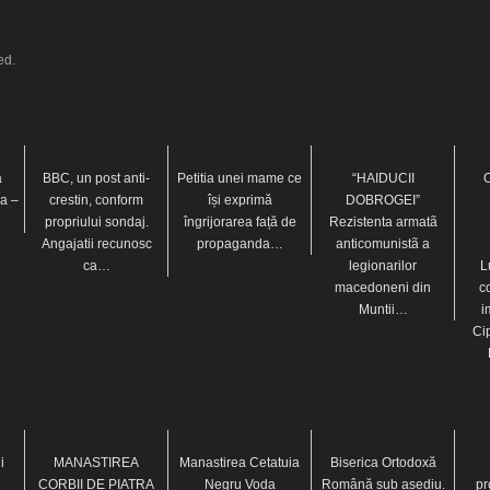
ed.
a
BBC, un post anti-
Petitia unei mame ce
“HAIDUCII
O
sa –
crestin, conform
își exprimă
DOBROGEI”
propriului sondaj.
îngrijorarea față de
Rezistenta armatã
Angajatii recunosc
propaganda…
anticomunistã a
ca…
legionarilor
L
macedoneni din
co
Muntii…
i
Ci
i
MANASTIREA
Manastirea Cetatuia
Biserica Ortodoxă
CORBII DE PIATRA
Negru Voda
Română sub asediu.
pr