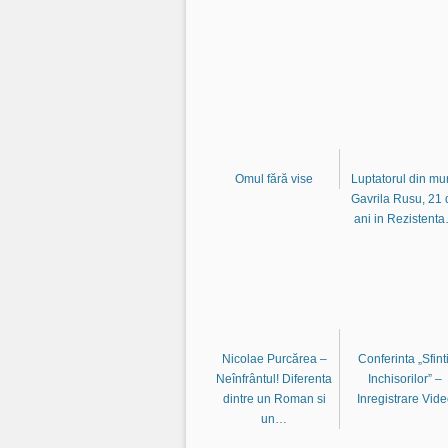
Omul fără vise
Luptatorul din mu
Gavrila Rusu, 21 
ani in Rezistent
Nicolae Purcărea –
Conferinta „Sfinti
Neînfrântul! Diferenta
Inchisorilor” –
dintre un Roman si
Inregistrare Vid
un…