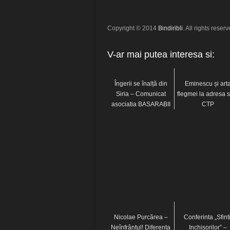
Copyright © 2014
Bindiribli
. All rights reserv
V-ar mai putea interesa si:
Îngerii se înalță din
Eminescu și art
Siria – Comunicat
flegmei la adresa 
asociatia BASARABII
CTP
Nicolae Purcărea –
Conferinta „Sfinti
Neînfrântul! Diferenta
Inchisorilor” –