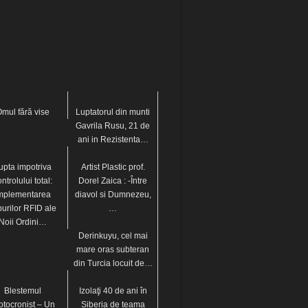
mul fără vise
Luptatorul din munti
Gavrila Rusu, 21 de
ani in Rezistenta…
upta impotriva
Artist Plastic prof.
ntrolului total:
Dorel Zaica : -Între
mplementarea
diavol si Dumnezeu,
purilor RFID ale
…
Noii Ordini…
Derinkuyu, cel mai
mare oras subteran
din Turcia locuit de…
Blestemul
Izolaţi 40 de ani în
otocronist – Un
Siberia de teama