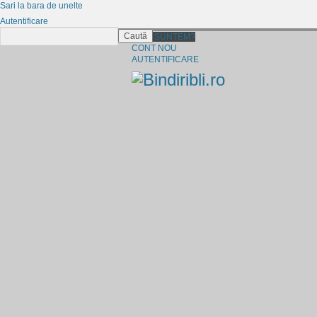
Sari la bara de unelte
Autentificare
Caută
CINE SUNTEM?
CONT NOU
AUTENTIFICARE