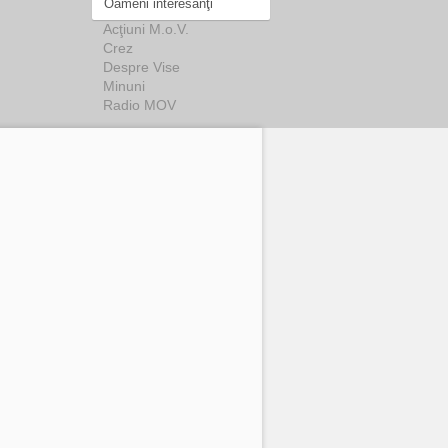
Oameni interesanţi
Acţiuni M.o.V.
Crez
Despre Vise
Minuni
Radio MOV