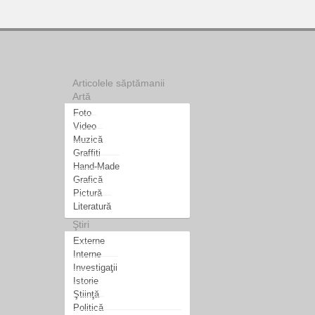
Articolele săptămanii
Artă
Foto
Video
Muzică
Graffiti
Hand-Made
Grafică
Pictură
Literatură
Ştiri
Externe
Interne
Investigaţii
Istorie
Ştiinţă
Politică