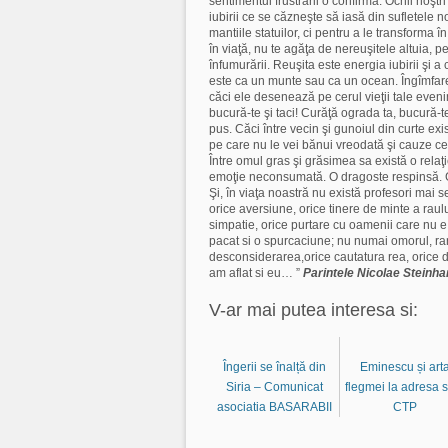
sentimentul frustrării o confirmă. Ochii noştr
iubirii ce se căzneşte să iasă din sufletele 
mantiile statuilor, ci pentru a le transforma î
în viaţă, nu te agăţa de nereuşitele altuia, pe
înfumurării. Reuşita este energia iubirii şi a
este ca un munte sau ca un ocean. Îngîmfarea 
căci ele desenează pe cerul vieţii tale eveni
bucură-te şi taci! Curăţă ograda ta, bucură-t
pus. Căci între vecin şi gunoiul din curte exi
pe care nu le vei bănui vreodată şi cauze ce 
Între omul gras şi grăsimea sa există o rela
emoţie neconsumată. O dragoste respinsă. Gră
Şi, în viaţa noastră nu există profesori mai se
orice aversiune, orice tinere de minte a raulu
simpatie, orice purtare cu oamenii care nu e
pacat si o spurcaciune; nu numai omorul, ranir
desconsiderarea,orice cautatura rea, orice dis
am aflat si eu… ”
Parintele Nicolae Steinha
V-ar mai putea interesa si:
Îngerii se înalță din
Eminescu și art
Siria – Comunicat
flegmei la adresa 
asociatia BASARABII
CTP