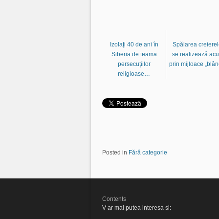
Izolaţi 40 de ani în
Spălarea creierel
Siberia de teama
se realizează ac
persecuțiilor
prin mijloace „blâ
religioase…
Posted in
Fără categorie
Contents
V-ar mai putea interesa si: