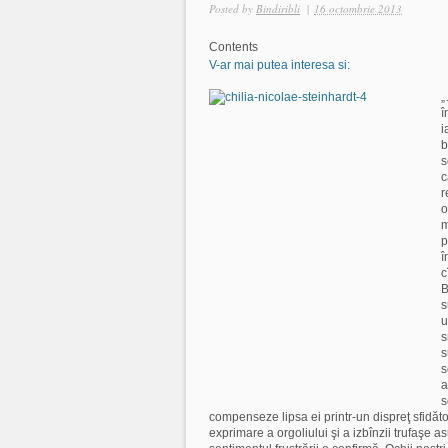
Posted by
Bindiribli
|
16 octombrie 2013
Contents
V-ar mai putea interesa si:
„
î
i
b
s
c
r
o
m
p
î
c
B
s
u
s
s
s
a
s
compenseze lipsa ei printr-un dispreţ sfidător
exprimare a orgoliului şi a izbînzii trufaşe as