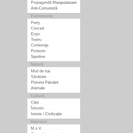
Propagandă Manipulatoare
Anti-Comunistă
Evenimente
Party
Concert
Expo
Teatru
Conferinţe
Proteste
Sportive
Natură
Mod de trai
Sănătate
Planeta Pământ
Animale
Cultură
Cărti
Întruniri
Istorie / Civilizaţie
Interviuri
M.o.V.