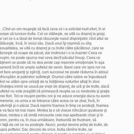
…Cînd un om reuşeşte să facă ceva ce i-a solicitat mult efort, în el
ncepe să lucreze trufia. Cel ce slăbeşte, se uită cu dispreţ la graşi,
ar cel ce s-a lăsat de fumat răsuceşte nasul dispreţuitor cînd altul se
ălăceşte, încă, în viciul său. Dacă unul îşi reprimă cu sîrg
exualitatea, se uită cu dispreţ şi cu trufie către păcătosul, care se
ăzneşte să scape de păcat, dar instinctul i-o ia înainte! Ceea ce
euşim, ne poate spurca mai ceva decît păcatul însuşi. Ceea ce
bţinem se poate să ne dea peste cap reperele emoţionale în aşa
anieră încît ne umple sufletul de venin. Banii care vin spre noi ne
ot face aroganţi şi zgîrciţi, cum succesul ne poate răsturna în abisul
nfricoşător al patimilor sufleteşti. Drumul către iubire se îngustează
înd ne uităm spre ceilalţi de la înălţimea vulturilor aflaţi în zbor.
lîndeţea inimii se usucă pe vrejii de dispreţ, de ură şi de trufie, dacă
ufletul nu este pregătit să primească reuşita sa cu modestia şi graţia
nei flori. Tot ce reuşim pentru noi şi ne aduce energie daca nu avem
merenie, va urma a se întoarce către aceia ce se zbat, încă, în
uferinţă şi-n păcat. Dacă reprimi foamea în timp ce posteşti, foamea
e va face tot mai mare. Mintea ta o să viseze mîncăruri gustoase şi
lese, mintea o să simtă mirosurile cele mai apetisante chiar şi în
omn, pentru ca, în ziua următoare, înebunită de frustrare, să
 faţă de cel ce nu posteşte. Atunci, postul devine prilej de trufie, de
upra poftelor. Dar, dincolo de orice, trufia rămîne trufie, iar