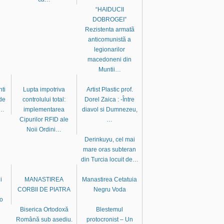
“HAIDUCII
DOBROGEI”
Rezistenta armatã
anticomunistã a
legionarilor
macedoneni din
Muntii…
nti
Lupta impotriva
Artist Plastic prof.
de
controlului total:
Dorel Zaica : -Între
a…
implementarea
diavol si Dumnezeu,
Cipurilor RFID ale
…
Noii Ordini…
Derinkuyu, cel mai
mare oras subteran
din Turcia locuit de…
i
MANASTIREA
Manastirea Cetatuia
CORBII DE PIATRA
Negru Voda
eo
Biserica Ortodoxă
Blestemul
Română sub asediu.
protocronist – Un