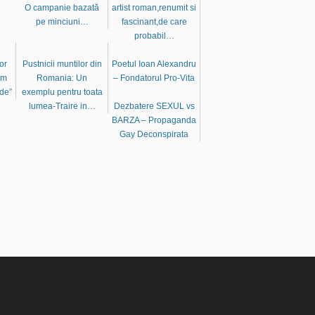
O campanie bazată
artist roman,renumit si
pe minciuni…
fascinant,de care
probabil…
or
Pustnicii muntilor din
Poetul Ioan Alexandru
um
Romania: Un
– Fondatorul Pro-Vita
nde”
exemplu pentru toata
lumea-Traire in…
Dezbatere SEXUL vs
BARZA – Propaganda
Gay Deconspirata