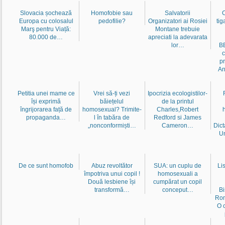
Slovacia șochează
Homofobie sau
Salvatorii
Europa cu colosalul
pedofilie?
Organizatori ai Rosiei
tig
Marş pentru Viață:
Montane trebuie
80.000 de…
apreciati la adevarata
lor…
BB
c
p
An
Petitia unei mame ce
Vrei să-ți vezi
Ipocrizia ecologistilor-
își exprimă
băiețelul
de la printul
îngrijorarea față de
homosexual? Trimite-
Charles,Robert
propaganda…
l în tabăra de
Redford si James
„nonconformiști…
Cameron…
Dict
Un
De ce sunt homofob
Abuz revoltător
SUA: un cuplu de
Li
împotriva unui copil !
homosexuali a
Două lesbiene își
cumpărat un copil
transformă…
conceput…
Bi
Rom
O 