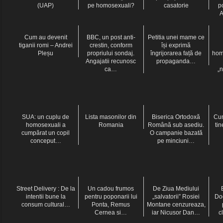
(UAP)
pe homosexuali?
casatorie
p
A
Cum au devenit
BBC, un post anti-
Petitia unei mame ce
tiganii romi – Andrei
crestin, conform
își exprimă
Pleșu
propriului sondaj.
îngrijorarea față de
hom
Angajatii recunosc
propaganda…
ca…
„
SUA: un cuplu de
Lista masonilor din
Biserica Ortodoxă
Cum
homosexuali a
Romania
Română sub asediu.
tin
cumpărat un copil
O campanie bazată
conceput…
pe minciuni…
Street Delivery : De la
Un cadou frumos
De Ziua Mediului
intentii bune la
pentru poponarii lui
„salvatorii” Rosiei
Do
consum cultural…
Ponta, Remus
Montane cenzureaza,
Cernea si…
iar Nicusor Dan…
c