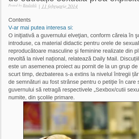
|
11 februarie 2014
Posted by
Bindiribli
Contents
V-ar mai putea interesa si:
O iniţiativă a guvernului elveţian, conform căreia în ş
introduse, ca material didactic pentru orele de sexual
reproducătoare masculine şi feminine realizate din pl
revoltă la nivel național, relatează Daily Mail. Discuții
este un asemenea proiect au pornit de la un grup de 
scurt timp, dezbaterea s-a extins la nivelul întregii ță
de semnături au fost strânse pentru o petiţie în care 
guvernului să retragă respectivele „Sexbox/cutii sex
numite, din şcolile primare.