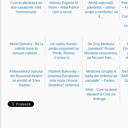
Cum te afecteaza pe
Interviu Eugene Al
Alertă națională:
Poet
tine casatoriile intre
Pann – Artist Patriot
pământul – ultima
– F
homosexuali
care a reusit…
avuție a românilor, va
fi…
Con
co
Street Delivery : De la
Un cadou frumos
De Ziua Mediului
intentii bune la
pentru poponarii lui
„salvatorii” Rosiei
Do
consum cultural…
Ponta, Remus
Montane cenzureaza,
Cernea si…
iar Nicusor Dan…
c
Ambasadorul Iranului
Vladimir Bukovsky –
Medicina corupta si
Dez
din Bucuresti despre
Uniunea Europeana
mafia din sistemul de
BAR
un posibil al 3-lea
este noua Uniune
„sanatate” – Partea…
G
Razboi…
Sovietica? (interviu)
Ghid – Cum sa devii
Vamaiot & Cine ne
distruge…