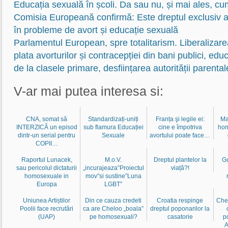
Educația sexuală în școli. Da sau nu, și mai ales, c
Comisia Europeană confirmă: Este dreptul exclusiv al
în probleme de avort și educație sexuală
Parlamentul European, spre totalitarism. Liberalizarea
plata avorturilor și contracepției din bani publici, edu
de la clasele primare, desființarea autorității parental
V-ar mai putea interesa si:
CNA, somat să
Standardizați-uniți
Franța şi legile ei:
Ma
INTERZICĂ un episod
sub flamura Educației
cine e împotriva
hom
dintr-un serial pentru
Sexuale
avortului poate face…
COPII…
Raportul Lunacek,
M.o.V.
Dreptul plantelor la
Gu
sau pericolul dictaturii
„incurajeaza”Proiectul
viață?!
homosexuale in
mov”si sustine”Luna
Europa
LGBT”
Uniunea Artiștilor
Din ce cauza credeti
Croatia respinge
Che
Poolii face recrutări
ca are Cheloo „boala”
dreptul poponarilor la
(UAP)
pe homosexuali?
casatorie
p
A