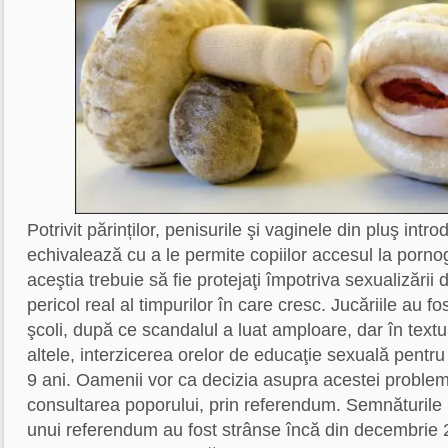
Potrivit părinților, penisurile şi vaginele din pluş intro
echivalează cu a le permite copiilor accesul la porno
aceştia trebuie să fie protejaţi împotriva sexualizării 
pericol real al timpurilor în care cresc. Jucăriile au f
şcoli, după ce scandalul a luat amploare, dar în textul 
altele, interzicerea orelor de educaţie sexuală pentru
9 ani. Oamenii vor ca decizia asupra acestei probleme
consultarea poporului, prin referendum. Semnăturile 
unui referendum au fost strânse încă din decembrie 