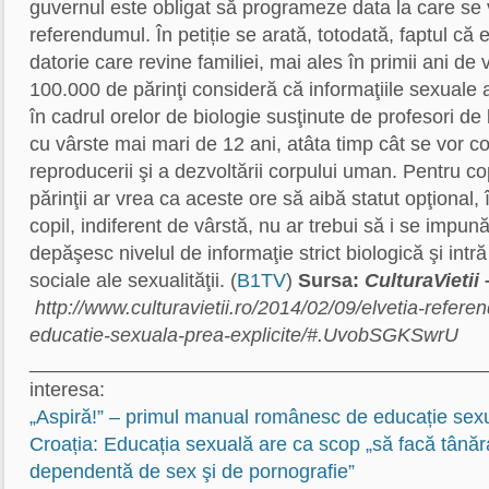
guvernul este obligat să programeze data la care se
referendumul. În petiție se arată, totodată, faptul că
datorie care revine familiei, mai ales în primii ani de 
100.000 de părinţi consideră că informaţiile sexuale
în cadrul orelor de biologie susţinute de profesori de 
cu vârste mai mari de 12 ani, atâta timp cât se vor 
reproducerii şi a dezvoltării corpului uman. Pentru copi
părinţii ar vrea ca aceste ore să aibă statut opţional, 
copil, indiferent de vârstă, nu ar trebui să i se impun
depăşesc nivelul de informaţie strict biologică şi intr
sociale ale sexualităţii. (
B1TV
)
Sursa:
CulturaVietii 
http://www.culturavietii.ro/2014/02/09/elvetia-refere
educatie-sexuala-prea-explicite/#.UvobSGKSwrU
___________________________________________ 
interesa:
„Aspiră!” – primul manual românesc de educație sexu
Croația: Educația sexuală are ca scop „să facă tânăr
dependentă de sex şi de pornografie”