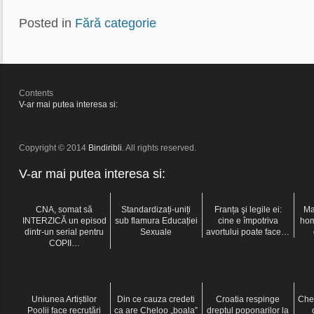
Posted in
Fără categorie
Contents
V-ar mai putea interesa si:
Copyright © 2014
Bindiribli
. All rights reserved.
V-ar mai putea interesa si:
CNA, somat să
Standardizați-uniți
Franța şi legile ei:
Ma
INTERZICĂ un episod
sub flamura Educației
cine e împotriva
hom
dintr-un serial pentru
Sexuale
avortului poate face…
COPII…
Uniunea Artiștilor
Din ce cauza credeti
Croatia respinge
Che
Poolii face recrutări
ca are Cheloo „boala”
dreptul poponarilor la