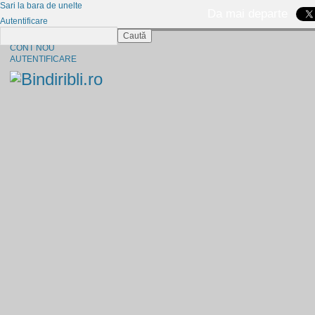
Sari la bara de unelte
Da mai departe
Autentificare
Caută
CINE SUNTEM?
CONT NOU
AUTENTIFICARE