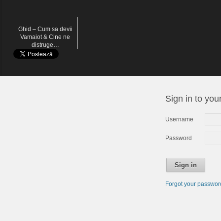
Ghid – Cum sa devii
Vamaiot & Cine ne
distruge…
Sign in to you
Username
Password
Sign in
Forgot your passwo