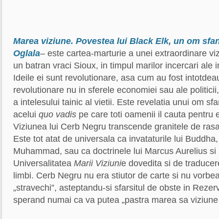
Marea viziune. Povestea lui Black Elk, un om sfan
Oglala
– este cartea-marturie a unei extraordinare viz
un batran vraci Sioux, in timpul marilor incercari ale in
Ideile ei sunt revolutionare, asa cum au fost intotdeau
revolutionare nu in sferele economiei sau ale politicii
a intelesului tainic al vietii. Este revelatia unui om sf
acelui
quo vadis
pe care toti oamenii il cauta pentru ei 
Viziunea lui Cerb Negru transcende granitele de rasa
Este tot atat de universala ca invataturile lui Buddha
Muhammad, sau ca doctrinele lui Marcus Aurelius si
Universalitatea
Marii Viziuni
e dovedita si de traducer
limbi. Cerb Negru nu era stiutor de carte si nu vorbe
„stravechi”, asteptandu-si sfarsitul de obste in Reze
sperand numai ca va putea „pastra marea sa viziune 