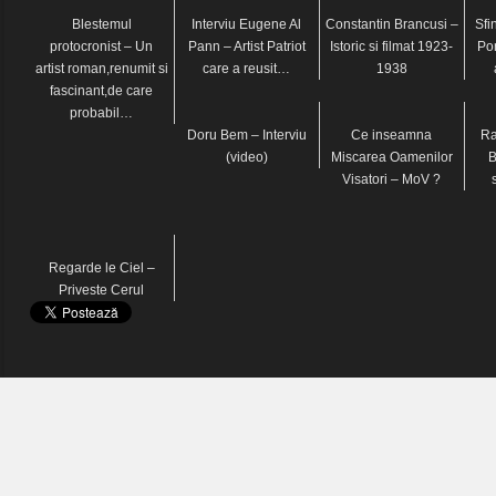
Blestemul
Interviu Eugene Al
Constantin Brancusi –
Sfi
protocronist – Un
Pann – Artist Patriot
Istoric si filmat 1923-
Por
artist roman,renumit si
care a reusit…
1938
fascinant,de care
probabil…
Doru Bem – Interviu
Ce inseamna
Ra
(video)
Miscarea Oamenilor
B
Visatori – MoV ?
Regarde le Ciel –
Priveste Cerul