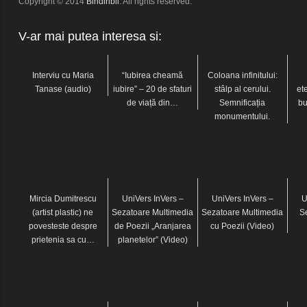
Copyright © 2014
Bindiribli
. All rights reserved.
V-ar mai putea interesa si:
Interviu cu Maria
“Iubirea cheamă
Coloana infinitului:
Tanase (audio)
iubire” – 20 de sfaturi
stâlp al cerului.
et
de viață din…
Semnificația
bu
monumentului.
Mircia Dumitrescu
UniVers InVers –
UniVers InVers –
U
(artist plastic) ne
Sezatoare Multimedia
Sezatoare Multimedia
S
povesteste despre
de Poezii „Aranjarea
cu Poezii (Video)
prietenia sa cu…
planetelor” (Video)