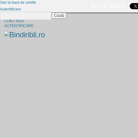
Sari la bara de unelte
Da mai departe
Autentificare
Caută
CINE SUNTEM?
CONT NOU
AUTENTIFICARE