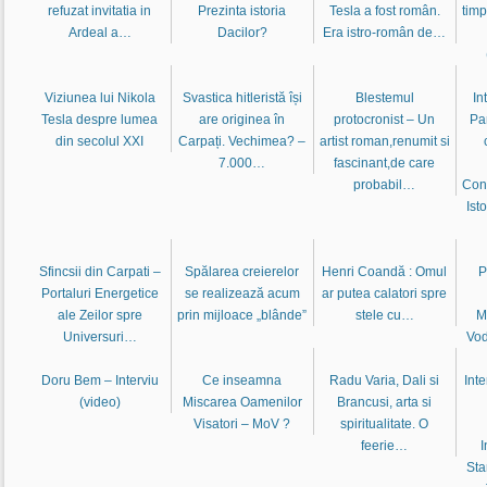
refuzat invitatia in
Prezinta istoria
Tesla a fost român.
timp
Ardeal a…
Dacilor?
Era istro-român de…
Viziunea lui Nikola
Svastica hitleristă își
Blestemul
In
Tesla despre lumea
are originea în
protocronist – Un
Pan
din secolul XXI
Carpați. Vechimea? –
artist roman,renumit si
7.000…
fascinant,de care
probabil…
Cons
Ist
Sfincsii din Carpati –
Spălarea creierelor
Henri Coandă : Omul
P
Portaluri Energetice
se realizează acum
ar putea calatori spre
ale Zeilor spre
prin mijloace „blânde”
stele cu…
M
Universuri…
Vod
Doru Bem – Interviu
Ce inseamna
Radu Varia, Dali si
Int
(video)
Miscarea Oamenilor
Brancusi, arta si
Visatori – MoV ?
spiritualitate. O
feerie…
I
Sta