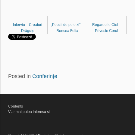
Interviu – Creaturi
„Poezii de pe o zi” –
Regarde le Ciel –
Drăguţe
Roncea Felix
Priveste Cerul
Posted in
Conferinţe
Contents
V-ar mai putea interesa si: