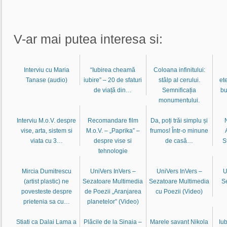
V-ar mai putea interesa si:
Interviu cu Maria
“Iubirea cheamă
Coloana infinitului:
Tanase (audio)
iubire” – 20 de sfaturi
stâlp al cerului.
et
de viață din…
Semnificația
bu
monumentului.
Interviu M.o.V. despre
Recomandare film
Da, poți trăi simplu și
vise, arta, sistem si
M.o.V. – „Paprika” –
frumos! Într-o minune
viata cu 3…
despre vise si
de casă…
S
tehnologie
Mircia Dumitrescu
UniVers InVers –
UniVers InVers –
U
(artist plastic) ne
Sezatoare Multimedia
Sezatoare Multimedia
S
povesteste despre
de Poezii „Aranjarea
cu Poezii (Video)
prietenia sa cu…
planetelor” (Video)
Stiati ca Dalai Lama a
Plăcile de la Sinaia –
Marele savant Nikola
Iub