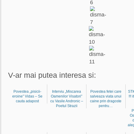
V-ar mai putea interesa si:
Povestea „pisicii-
Interviu „Miscarea
Povestea fetei care
ST
eroine” Vidas – Se
Oamenilor Visatori”
salveaza viata unui
!!! 
cauta adapost
cu Vasile Andronic –
caine prin dragoste
Poetul Strazii
pentru…
P
Oa
aleg