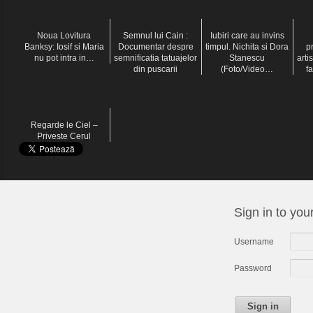
Noua Lovitura
Semnul lui Cain :
Iubiri care au invins
Banksy: Iosif si Maria
Documentar despre
timpul. Nichita si Dora
p
nu pot intra in…
semnificatia tatuajelor
Stanescu
arti
din puscarii
(Foto/Video…
f
Regarde le Ciel –
Priveste Cerul
Sign in to you
Username
Password
Sign in