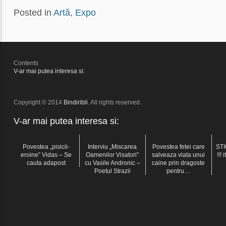
Posted in
Artă
,
Expo
Contents
V-ar mai putea interesa si:
Copyright © 2014
Bindiribli
. All rights reserved.
V-ar mai putea interesa si:
Povestea „pisicii-
Interviu „Miscarea
Povestea fetei care
ST
eroine” Vidas – Se
Oamenilor Visatori”
salveaza viata unui
!!! 
cauta adapost
cu Vasile Andronic –
caine prin dragoste
Poetul Strazii
pentru…