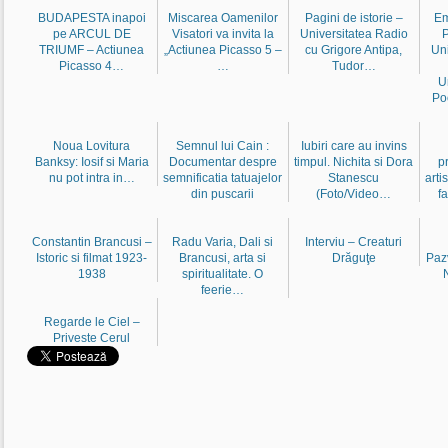
BUDAPESTA inapoi
Miscarea Oamenilor
Pagini de istorie –
Em
pe ARCUL DE
Visatori va invita la
Universitatea Radio
P
TRIUMF – Actiunea
„Actiunea Picasso 5 –
cu Grigore Antipa,
Uni
Picasso 4…
…
Tudor…
U
Poo
Noua Lovitura
Semnul lui Cain :
Iubiri care au invins
Banksy: Iosif si Maria
Documentar despre
timpul. Nichita si Dora
p
nu pot intra in…
semnificatia tatuajelor
Stanescu
arti
din puscarii
(Foto/Video…
f
Constantin Brancusi –
Radu Varia, Dali si
Interviu – Creaturi
Istoric si filmat 1923-
Brancusi, arta si
Drăguţe
Paz
1938
spiritualitate. O
feerie…
Regarde le Ciel –
Priveste Cerul