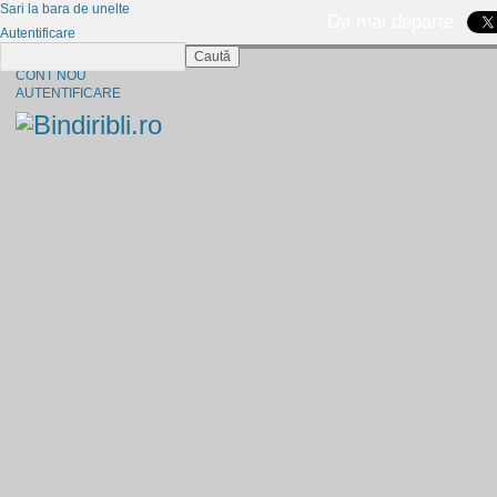
Sari la bara de unelte
Da mai departe
Autentificare
Caută
CINE SUNTEM?
CONT NOU
AUTENTIFICARE