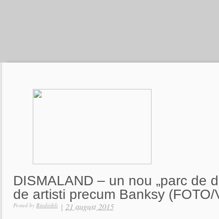
DISMALAND – un nou „parc de dist
de artisti precum Banksy (FOTO
|
21 august 2015
Posted by
Bindiribli