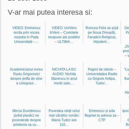
V-ar mai putea interesa si:
VIDEO: Eminescu
VIDEO: UniVers
Roncea Felix se pișă
De
recita prin vocea
InVers – Cuvintele
pe Noua Dreaptă,
P
noastra in Piata
nespuse ale poetilor
Fanaticii Religioși,
Universitatii –…
– ULTIMA…
Hipsterii…
„D
pre
– 
Academicianul evreu
NICHITA LA 81!
Pagini de istorie –
“Lu
Radu Grigorovici
AUDIO: Nichita
Universitatea Radio
despre jertfa de sine
Stanescu in anul
cu Grigore Antipa,
fr
a colegului…
mortii sale,…
Tudor…
Al
Mircia Dumitrescu
Povestea vieții celui
Eminescu și arta
Ipoc
(artist plastic) ne
mai vârstnic român:
flegmei la adresa sa –
povesteste despre
Maria Tudor are
CTP
prietenia sa cu…
110…
R