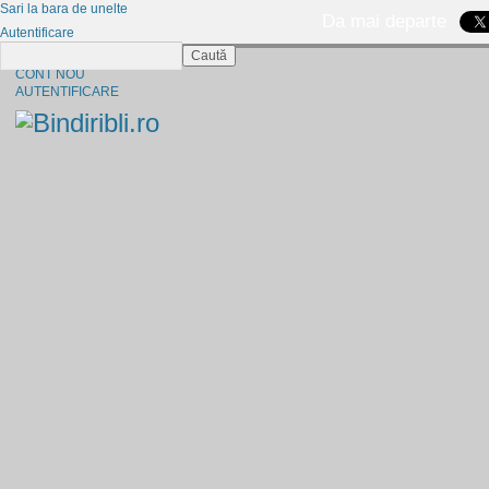
Sari la bara de unelte
Da mai departe
Autentificare
Caută
CINE SUNTEM?
CONT NOU
AUTENTIFICARE