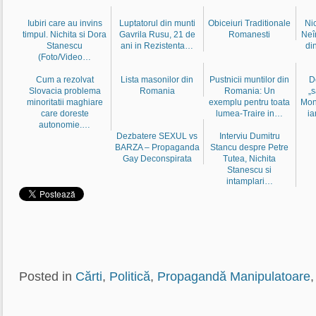
Iubiri care au invins
Luptatorul din munti
Obiceiuri Traditionale
Ni
timpul. Nichita si Dora
Gavrila Rusu, 21 de
Romanesti
Neî
Stanescu
ani in Rezistenta…
di
(Foto/Video…
Cum a rezolvat
Lista masonilor din
Pustnicii muntilor din
D
Slovacia problema
Romania
Romania: Un
„s
minoritatii maghiare
exemplu pentru toata
Mon
care doreste
lumea-Traire in…
i
autonomie.…
Dezbatere SEXUL vs
Interviu Dumitru
BARZA – Propaganda
Stancu despre Petre
Gay Deconspirata
Tutea, Nichita
Stanescu si
intamplari…
Posted in
Cărti
,
Politică
,
Propagandă Manipulatoare