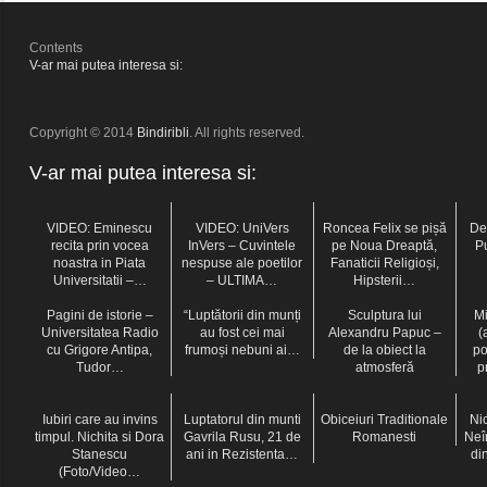
Contents
V-ar mai putea interesa si:
Copyright © 2014
Bindiribli
. All rights reserved.
V-ar mai putea interesa si:
VIDEO: Eminescu
VIDEO: UniVers
Roncea Felix se pișă
De
recita prin vocea
InVers – Cuvintele
pe Noua Dreaptă,
P
noastra in Piata
nespuse ale poetilor
Fanaticii Religioși,
Universitatii –…
– ULTIMA…
Hipsterii…
Pagini de istorie –
“Luptătorii din munți
Sculptura lui
Mi
Universitatea Radio
au fost cei mai
Alexandru Papuc –
(
cu Grigore Antipa,
frumoși nebuni ai…
de la obiect la
po
Tudor…
atmosferă
p
Iubiri care au invins
Luptatorul din munti
Obiceiuri Traditionale
Ni
timpul. Nichita si Dora
Gavrila Rusu, 21 de
Romanesti
Neî
Stanescu
ani in Rezistenta…
di
(Foto/Video…