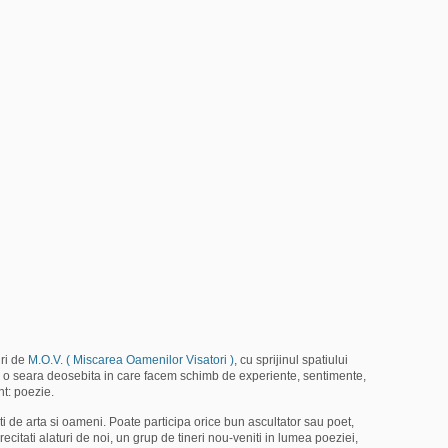
ri de
M.O.V. ( Miscarea Oamenilor Visatori )
, cu sprijinul spatiului
a o seara deosebita in care facem schimb de experiente, sentimente,
nt: poezie.
i de arta si oameni. Poate participa orice bun ascultator sau poet,
e recitati alaturi de noi, un grup de tineri nou-veniti in lumea poeziei,