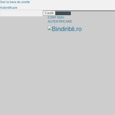
Sari la bara de unelte
Autentificare
Caută
CINE SUNTEM?
CONT NOU
AUTENTIFICARE