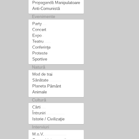
Propagandă Manipulatoare
Anti-Comunistă
Evenimente
Party
Concert
Expo
Teatru
Conferinţe
Proteste
Sportive
Natură
Mod de trai
Sănătate
Planeta Pământ
Animale
Cultură
Cărti
Întruniri
Istorie / Civilizaţie
Interviuri
M.o.V.