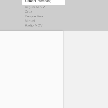
Oameni interesanţi
Acţiuni M.o.V.
Crez
Despre Vise
Minuni
Radio MOV