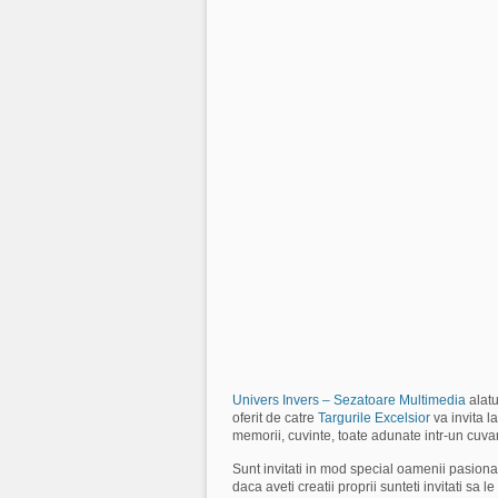
Univers Invers – Sezatoare Multimedia
alatu
oferit de catre
Targurile Excelsior
va invita l
memorii, cuvinte, toate adunate intr-un cuva
Sunt invitati in mod special oamenii pasionat
daca aveti creatii proprii sunteti invitati sa l