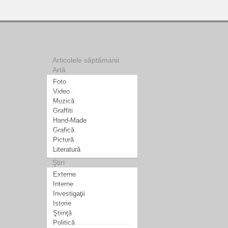
Articolele săptămanii
Artă
Foto
Video
Muzică
Graffiti
Hand-Made
Grafică
Pictură
Literatură
Ştiri
Externe
Interne
Investigaţii
Istorie
Ştiinţă
Politică