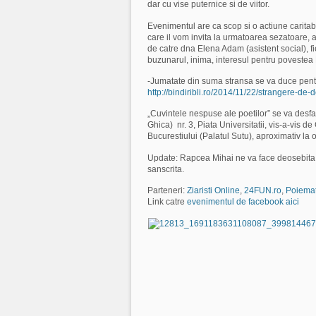
dar cu vise puternice si de viitor.
Evenimentul are ca scop si o actiune caritab
care il vom invita la urmatoarea sezatoare, a
de catre dna Elena Adam (asistent social), f
buzunarul, inima, interesul pentru povestea P
-Jumatate din suma stransa se va duce pentr
http://bindiribli.ro/2014/
11/22/
strangere-de-d
„Cuvintele nespuse ale poetilor” se va desfa
Ghica) nr. 3, Piata Universitatii, vis-a-vis d
Bucurestiului (Palatul Sutu), aproximativ la 
Update: Rapcea Mihai ne va face deosebita s
sanscrita.
Parteneri:
Ziaristi Online
,
24FUN.ro
,
Poiemat
Link catre
evenimentul de facebook aici