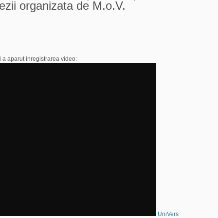
zii organizata de M.o.V.
i a aparut inregistrarea video:
UniVers