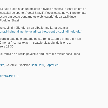
ila, veti putea ajuta un om care a avut o nesansa in viata,un om pe
cestuia i se spune „Poetul Strazii”. Povestea sa ne va fi prezentata
iecare om poate dona (nu este obligatoriu) dupa cat il duce
oetului Strazii.
u copiii din Giurgiu, ca sa aiba lemne iarna aceasta –
onatii-haine-
alimente-jucarii-carti-etc
-pentru-copiii-din-giurgiu
/
sura in data de 9 ianuarie pe str. Toma Caragiu (intrare din Ion
e Cinema Pro, mai exact in spatele Muzeului de Istorie al
orele 18.30.
urpriza de a recita/povesti o traducere din misterioasa limba
ike
, Galeriile Excelsior,
Bem Doru
,
SapteSeri