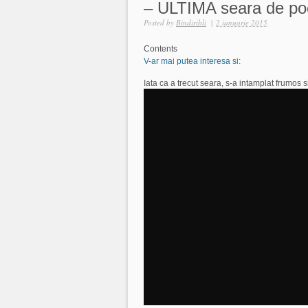
– ULTIMA seara de poe
Posted by
Bindiribli
|
2 ianuarie 2015
Contents
V-ar mai putea interesa si:
Iata ca a trecut seara, s-a intamplat frumos s