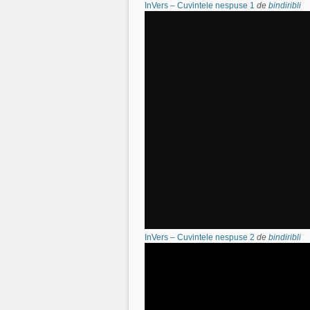
InVers – Cuvintele nespuse 1
de
bindiribli
InVers – Cuvintele nespuse 2
de
bindiribli