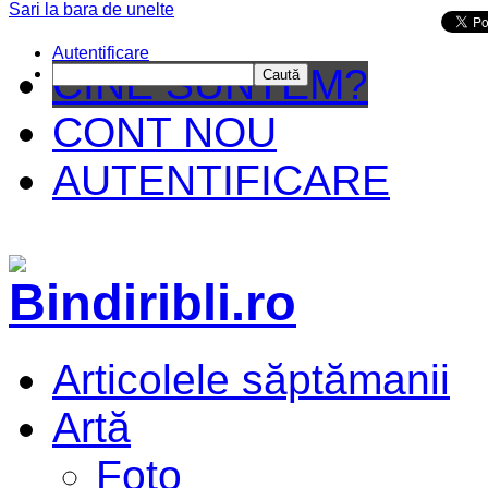
Sari la bara de unelte
Da mai departe
Autentificare
CINE SUNTEM?
Caută
CONT NOU
AUTENTIFICARE
Articolele săptămanii
Artă
Foto