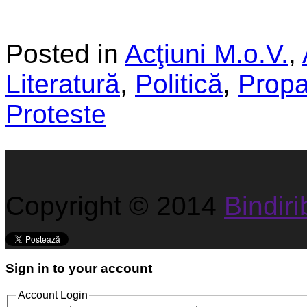
Posted in
Acţiuni M.o.V.
,
Literatură
,
Politică
,
Propa
Proteste
Copyright © 2014
Bindirib
Sign in to your account
Account Login