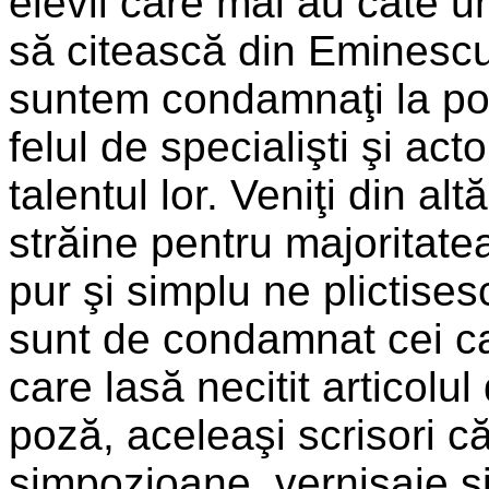
elevii care mai au câte u
să citească din Eminescu, 
suntem condamnaţi la pos
felul de specialişti şi act
talentul lor. Veniţi din al
străine pentru majoritate
pur şi simplu ne plictise
sunt de condamnat cei c
care lasă necitit articol
poză, aceleaşi scrisori c
simpozioane, vernisaje şi