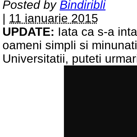
Posted by
Bindiribli
|
11 ianuarie 2015
UPDATE:
Iata ca s-a int
oameni simpli si minunati 
Universitatii, puteti urma