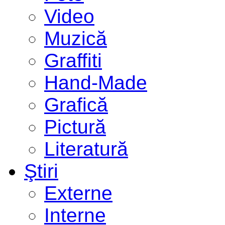
Video
Muzică
Graffiti
Hand-Made
Grafică
Pictură
Literatură
Ştiri
Externe
Interne