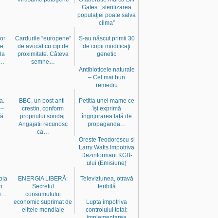
Gates: „sterilizarea
populaţiei poate salva
clima”
lor
Cardurile “europene”
S-au născut primii 30
re
de avocat cu cip de
de copii modificaţi
la
proximitate. Câteva
genetic
e…
semne…
Antibioticele naturale
– Cel mai bun
remediu
a.
BBC, un post anti-
Petitia unei mame ce
 –
crestin, conform
își exprimă
că
propriului sondaj.
îngrijorarea față de
Angajatii recunosc
propaganda…
ca…
Oreste Teodorescu si
Larry Watts Impotriva
Dezinformarii KGB-
ului (Emisiune)
ola
ENERGIA LIBERĂ:
Televiziunea, otravă
n.
Secretul
teribilă
de…
consumulului
economic suprimat de
Lupta impotriva
elitele mondiale
controlului total:
implementarea