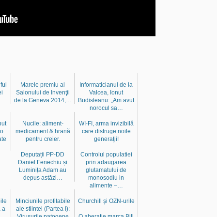
ful
Marele premiu al
Informaticianul de la
ei
Salonului de Invenţii
Valcea, Ionut
de la Geneva 2014,…
Budisteanu: „Am avut
norocul sa…
put
Nucile: aliment-
WI-FI, arma invizibilă
ro
medicament & hrană
care distruge noile
ate
pentru creier.
generaţii!
Deputații PP-DD
Controlul populatiei
Daniel Fenechiu și
prin adaugarea
Luminița Adam au
glutamatului de
depus astăzi…
monosodiu in
alimente –…
ile
Minciunile profitabile
Churchill şi OZN-urile
a a
ale stiintei (Partea I):
Virusurile patogene
O aberatie marca Bill