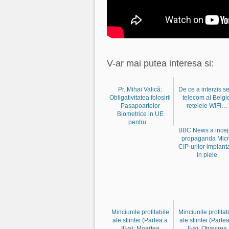
V-ar mai putea interesa si:
Pr. Mihai Valică:
De ce a interzis se
Obligativitatea folosirii
telecom al Belgi
Pasapoartelor
retelele WiFi…
Biometrice in UE
pentru…
BBC News a ince
propaganda Mic
CIP-urilor implant
in piele
Minciunile profitabile
Minciunile profitab
ale stiintei (Partea a
ale stiintei (Parte
III-a): Moartea
II-a): Otravirea