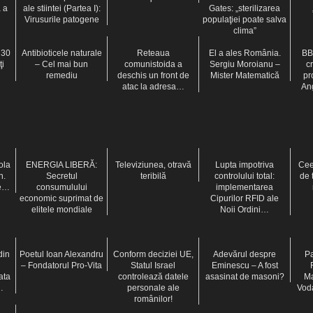
a a
ale stiintei (Partea I):
Gates: „sterilizarea
Virusurile patogene
populaţiei poate salva
clima”
 30
Antibioticele naturale
Reteaua
El a ales România.
BB
ţi
– Cel mai bun
comunistoida a
Sergiu Moroianu –
c
remediu
deschis un front de
Mister Matematică
pr
atac la adresa…
Ang
ola
ENERGIA LIBERĂ:
Televiziunea, otravă
Lupta impotriva
Cee
n.
Secretul
teribilă
controlului total:
de 
de…
consumulului
implementarea
economic suprimat de
Cipurilor RFID ale
elitele mondiale
Noii Ordini…
din
Poetul Ioan Alexandru
Conform deciziei UE,
Adevărul despre
Pa
– Fondatorul Pro-Vita
Statul Israel
Eminescu – A fost
ata
controlează datele
asasinat de masoni?
Ma
…
personale ale
Voda
românilor!