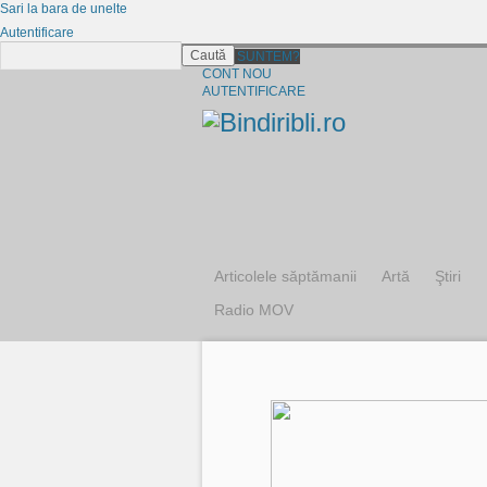
Sari la bara de unelte
Autentificare
Caută
CINE SUNTEM?
CONT NOU
AUTENTIFICARE
Articolele săptămanii
Artă
Ştiri
Radio MOV