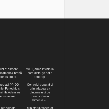
ucile: aliment-
WI-FI, arma invizibilă
icament & hrană
care distruge noile
pentru creier.
generaţii!
putații PP-DD
Controlul populatiei
iel Fenechiu și
prin adaugarea
minița Adam au
glutamatului de
epus astăzi…
monosodiu in
alimente –…
Tehnologia
Ministerul Afacerilor