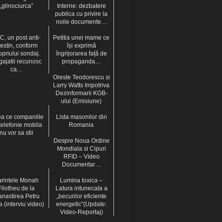
„glinociurca”
Interne: dezbatere
publica cu privire la
noile documente…
C, un post anti-
Petitia unei mame ce
restin, conform
își exprimă
opriului sondaj.
îngrijorarea față de
ajatii recunosc
propaganda…
ca…
Oreste Teodorescu si
Larry Watts Impotriva
Dezinformarii KGB-
ului (Emisiune)
a ce companiile
Lista masonilor din
telefonie mobila
Romania
nu vor sa stii
Despre Noua Ordine
Mondiala si Cipuri
RFID – Video
Documentar…
rintele Monah
Lumina toxica –
Filotheu de la
Latura intunecata a
nastirea Petru
„becurilor eficiente
 (interviu video)
energetic”(Update:
Video-Reportaj)