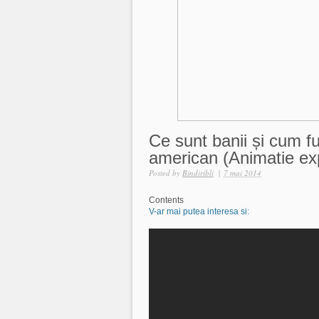
Ce sunt banii și cum f
american (Animatie exp
Posted by
Bindiribli
|
7 mai 2014
Contents
V-ar mai putea interesa si: