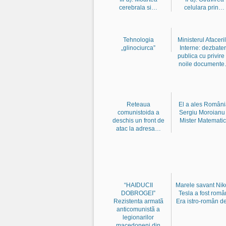
cerebrala si…
celulara prin…
Tehnologia
Ministerul Afaceri
„glinociurca”
Interne: dezbate
publica cu privire 
noile document
Reteaua
El a ales Români
comunistoida a
Sergiu Moroianu
deschis un front de
Mister Matemati
atac la adresa…
“HAIDUCII
Marele savant Nik
DOBROGEI”
Tesla a fost româ
Rezistenta armatã
Era istro-român 
anticomunistã a
legionarilor
macedoneni din