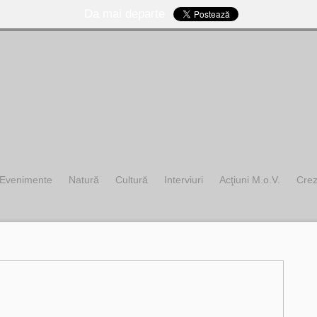
Da mai departe
Evenimente
Natură
Cultură
Interviuri
Acţiuni M.o.V.
Cre