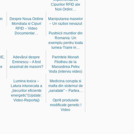
Cipurilor RFID ale
Noii Ordini…
in
Despre Noua Ordine
Manipularea maselor
Mondiala si Cipuri
– Un razboi nevazut
RFID – Video
Documentar…
Pustnicii muntilor din
Romania: Un
exemplu pentru toata
lumea-Traire in…
UE,
Adevărul despre
Parintele Monah
Eminescu – A fost
Filotheu de la
le
asasinat de masoni?
Manastirea Petru
Voda (interviu video)
Lumina toxica –
Medicina corupta si
Latura intunecata a
mafia din sistemul de
„becurilor eficiente
„sanatate” – Partea…
energetic”(Update:
Video-Reportaj)
Opriti produsele
modificate genetic !
Video