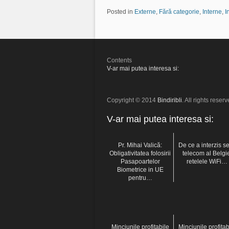
Posted in
Externe
,
Fără categorie
,
Interne
,
I
Contents
V-ar mai putea interesa si:
Copyright © 2014
Bindiribli
. All rights reserv
V-ar mai putea interesa si:
Pr. Mihai Valică:
De ce a interzis se
Obligativitatea folosirii
telecom al Belgi
Pasapoartelor
retelele WiFi…
Biometrice in UE
pentru…
Minciunile profitabile
Minciunile profitab