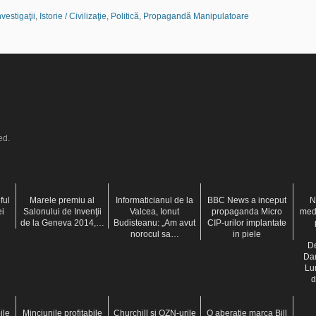
nvestigaţii
,
Istorie / Civilizaţie
,
Politică
,
Propagandă Manipulatoare
ed.
ful
Marele premiu al
Informaticianul de la
BBC News a inceput
N
ei
Salonului de Invenţii
Valcea, Ionut
propaganda Micro
med
de la Geneva 2014,…
Budisteanu: „Am avut
CIP-urilor implantate
norocul sa…
in piele
De
Dan
Lu
d
ile
Minciunile profitabile
Churchill şi OZN-urile
O aberatie marca Bill