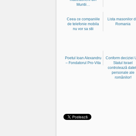
Muntii…
Ceea ce companiile
Lista masonilor d
de telefonie mobila
Romania
nu vor sa stii
Poetul Ioan Alexandru
Conform deciziei 
– Fondatorul Pro-Vita
Statul Israel
controlează date
personale ale
românilor!