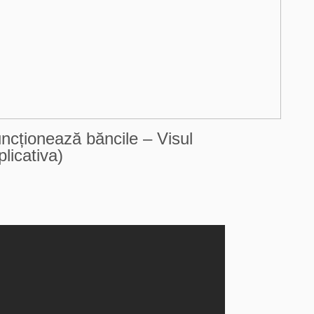
uncționează băncile – Visul
licativa)