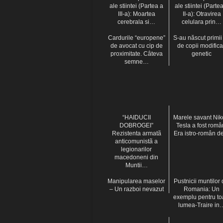
ale stiintei (Partea a
ale stiintei (Parte
III-a): Moartea
II-a): Otravirea
cerebrala si…
celulara prin…
Cardurile “europene”
S-au născut primii
de avocat cu cip de
de copii modifica
proximitate. Câteva
genetic
semne…
“HAIDUCII
Marele savant Nik
DOBROGEI”
Tesla a fost româ
Rezistenta armatã
Era istro-român 
anticomunistã a
legionarilor
macedoneni din
Muntii…
Manipularea maselor
Pustnicii muntilor 
– Un razboi nevazut
Romania: Un
exemplu pentru to
lumea-Traire in